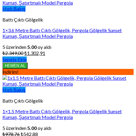
Hızlı Bakış
Battı Çıktı Gölgelik
1×3.6 Metre Battı Çıktı Gölgelik, Pergola Gölgelik Sunset
Kumaş, Şaşırtmalı Model Pergola
5 üzerinden
5.00
oy aldı
Orijinal
Şu
₺
2.349,00
₺
1.302,91
fiyat:
andaki
Sepete Ekle
₺2.349,00.
fiyat:
HEMEN AL
₺1.302,91.
İndirim!
Hızlı Bakış
Battı Çıktı Gölgelik
1×1.5 Metre Battı Çıktı Gölgelik, Pergola Gölgelik Sunset
Kumaş, Şaşırtmalı Model Pergola
5 üzerinden
5.00
oy aldı
Orijinal
Şu
₺
978,76
₺
542,88