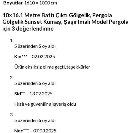
Boyutlar
1610 × 1000 cm
10×16.1 Metre Battı Çıktı Gölgelik, Pergola
Gölgelik Sunset Kumaş, Şaşırtmalı Model Pergola
için 3 değerlendirme
5 üzerinden
5
oy aldı
Kıv***
–
02.02.2025
Ürün eksiksiz elime geçti, teşekkürler
5 üzerinden
5
oy aldı
Sid**
–
13.02.2025
Hızlı ve güvenilir alışveriş oldu
5 üzerinden
5
oy aldı
Nec***
–
07.03.2025