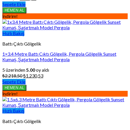
fiyat:
andaki
Sepete Ekle
₺978,76.
fiyat:
HEMEN AL
₺542,88.
İndirim!
Hızlı Bakış
Battı Çıktı Gölgelik
1×3.4 Metre Battı Çıktı Gölgelik, Pergola Gölgelik Sunset
Kumaş, Şaşırtmalı Model Pergola
5 üzerinden
5.00
oy aldı
Orijinal
Şu
₺
2.218,50
₺
1.230,53
fiyat:
andaki
Sepete Ekle
₺2.218,50.
fiyat:
HEMEN AL
₺1.230,53.
İndirim!
Hızlı Bakış
Battı Çıktı Gölgelik