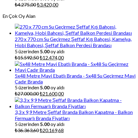
Orijinal
Şu
₺
4.275,00
₺
3.420,00
fiyat:
andaki
En Çok Oy Alan
₺4.275,00.
fiyat:
₺3.420,00.
270 x 770 cm Su Geçirmez Şeffaf Kış Bahçesi, Kamelya,
Hobi Bahçesi, Şeffaf Balkon Perdesi Brandası
5 üzerinden
5.00
oy aldı
Orijinal
Şu
₺
15.592,50
₺
12.474,00
fiyat:
andaki
₺15.592,50.
fiyat:
₺12.474,00.
5x48 Metre Mavi Ebatlı Branda - 5x48 Su Geçirmez Mavi
Çadır Branda
5 üzerinden
5.00
oy aldı
Orijinal
Şu
₺
27.000,00
₺
21.600,00
fiyat:
andaki
₺27.000,00.
fiyat:
₺21.600,00.
3,3 x 9,9 Metre Şeffaf Branda Balkon Kapatma - Balkon
Fermuarlı Branda Fiyatları
5 üzerinden
5.00
oy aldı
Orijinal
Şu
₺
36.363,60
₺
20.169,68
fiyat:
andaki