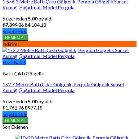
1.5×6.3 Metre Battı Çıktı Gölgelik, Pergola Gölgelik Sunset
Kumaş, Şaşırtmalı Model Pergola
5 üzerinden
5.00
oy aldı
Orijinal
Şu
₺
7.399,36
₺
4.104,18
fiyat:
andaki
Sepete Ekle
₺7.399,36.
fiyat:
HEMEN AL
₺4.104,18.
İndirim!
Hızlı Bakış
Battı Çıktı Gölgelik
1×2.7 Metre Battı Çıktı Gölgelik, Pergola Gölgelik Sunset
Kumaş, Şaşırtmalı Model Pergola
5 üzerinden
5.00
oy aldı
Orijinal
Şu
₺
1.761,76
₺
977,18
fiyat:
andaki
Sepete Ekle
₺1.761,76.
fiyat:
HEMEN AL
₺977,18.
Son Eklenen