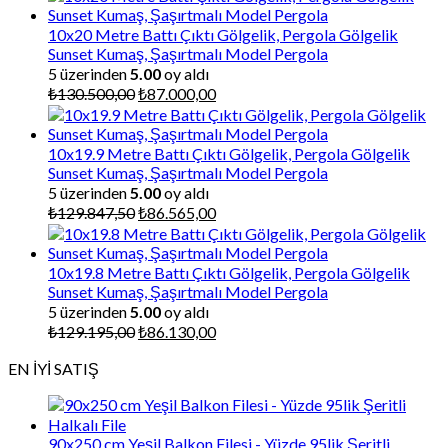
10x20 Metre Battı Çıktı Gölgelik, Pergola Gölgelik
Sunset Kumaş, Şaşırtmalı Model Pergola
5 üzerinden
5.00
oy aldı
Orijinal
Şu
₺
130.500,00
₺
87.000,00
fiyat:
andaki
₺130.500,00.
fiyat:
₺87.000,00.
10x19.9 Metre Battı Çıktı Gölgelik, Pergola Gölgelik
Sunset Kumaş, Şaşırtmalı Model Pergola
5 üzerinden
5.00
oy aldı
Orijinal
Şu
₺
129.847,50
₺
86.565,00
fiyat:
andaki
₺129.847,50.
fiyat:
₺86.565,00.
10x19.8 Metre Battı Çıktı Gölgelik, Pergola Gölgelik
Sunset Kumaş, Şaşırtmalı Model Pergola
5 üzerinden
5.00
oy aldı
Orijinal
Şu
₺
129.195,00
₺
86.130,00
fiyat:
andaki
EN İYİ SATIŞ
₺129.195,00.
fiyat:
₺86.130,00.
90x250 cm Yeşil Balkon Filesi - Yüzde 95lik Şeritli