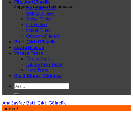
File, Jüt Gölgelik
Sepetinizde ürün bulunmuyor.
Gölgelik Fileler
Balkon Fileleri
Bahçe Fileleri
Çit Fileleri
İnşaat Filesi
Otopark Fileleri
Battı Çıktı Gölgelik
Ebatlı Branda
Yarasa Tente
Üçgen Tente
Dikdörtgen Tente
Kare Tente
Basit Montaj Videosu
Ara:
Ana Sayfa
/
Battı Çıktı Gölgelik
İndirim!