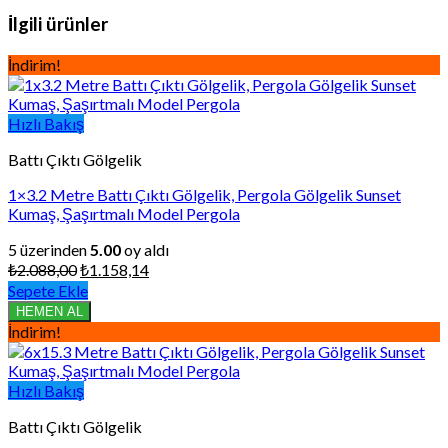
İlgili ürünler
İndirim!
Hızlı Bakış
Battı Çıktı Gölgelik
1×3.2 Metre Battı Çıktı Gölgelik, Pergola Gölgelik Sunset
Kumaş, Şaşırtmalı Model Pergola
5 üzerinden
5.00
oy aldı
Orijinal
Şu
₺
2.088,00
₺
1.158,14
fiyat:
andaki
Sepete Ekle
₺2.088,00.
fiyat:
HEMEN AL
₺1.158,14.
İndirim!
Hızlı Bakış
Battı Çıktı Gölgelik