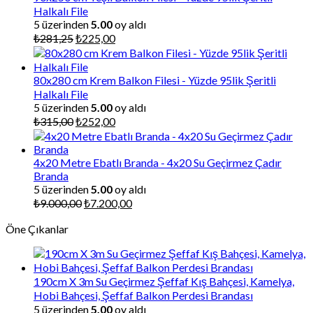
Halkalı File
5 üzerinden
5.00
oy aldı
Orijinal
Şu
₺
281,25
₺
225,00
fiyat:
andaki
₺281,25.
fiyat:
₺225,00.
80x280 cm Krem Balkon Filesi - Yüzde 95lik Şeritli
Halkalı File
5 üzerinden
5.00
oy aldı
Orijinal
Şu
₺
315,00
₺
252,00
fiyat:
andaki
₺315,00.
fiyat:
₺252,00.
4x20 Metre Ebatlı Branda - 4x20 Su Geçirmez Çadır
Branda
5 üzerinden
5.00
oy aldı
Orijinal
Şu
₺
9.000,00
₺
7.200,00
fiyat:
andaki
Öne Çıkanlar
₺9.000,00.
fiyat:
₺7.200,00.
190cm X 3m Su Geçirmez Şeffaf Kış Bahçesi, Kamelya,
Hobi Bahçesi, Şeffaf Balkon Perdesi Brandası
5 üzerinden
5.00
oy aldı