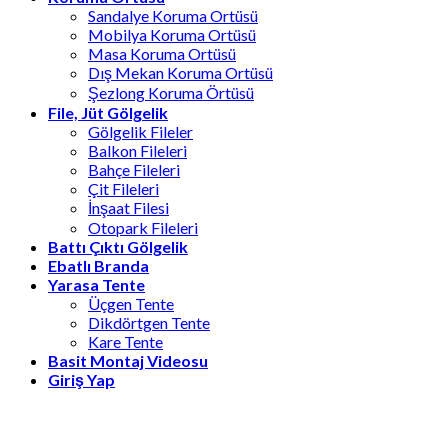
Sandalye Koruma Ortüsü
Mobilya Koruma Ortüsü
Masa Koruma Ortüsü
Dış Mekan Koruma Ortüsü
Şezlong Koruma Örtüsü
File, Jüt Gölgelik
Gölgelik Fileler
Balkon Fileleri
Bahçe Fileleri
Çit Fileleri
İnşaat Filesi
Otopark Fileleri
Battı Çıktı Gölgelik
Ebatlı Branda
Yarasa Tente
Üçgen Tente
Dikdörtgen Tente
Kare Tente
Basit Montaj Videosu
Giriş Yap