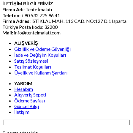
İLETİŞİM BİLGİLERİMİZ
₺36.363,60.
fiyat:
Firma Adı:
Tente İmalatı
₺20.169,68.
Telefon:
+90 532 725 96 41
Firma Adres:
İSTİKLAL MAH. 113 CAD. NO:127 D.1 Isparta
Türkiye Posta kodu: 32200
Mail:
info@tenteimalati.com
ALIŞVERİŞ
Gizlilik ve Ödeme Güvenliği
İade ve Değişim Koşulları
Satış Sözleşmesi
Teslimat Koşulları
Üyelik ve Kullanm Şartları
YARDIM
Hesabım
Alışveriş Sepeti
Ödeme Sayfası
Güncel Bilgi
İletişim
E-posta adresiniz