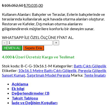
Orijinal
Şu
₺
105.052,50
₺
70.035,00
fiyat:
andaki
Kullanım Alanları: Bahçeler ve Teraslar, Evlerin bahçelerinde ve
₺105.052,50.
fiyat:
teraslarında kullanılarak açık havada oturma alanları oluşturur.
₺70.035,00.
Restoran ve Kafeler, Dış mekan oturma alanlarını
gölgelendirerek müşterilere konforlu bir deneyim sunar.
WHATSAPP İLE ÖZEL ÖLÇÜNE FİYAT AL.
10x16.1
Metre
HEMEN AL
Sepete Ekle
Battı
Çıktı
4.000 ₺ Üzeri Ücretsiz Kargo ve Teslimat
Gölgelik,
Pergola
Stok kodu:
B-C-G-10x16.1-M
Kategoriler:
Battı Çıktı Gölgelik
Gölgelik
Etiketler:
10x16.1 Metre Battı Çıktı Gölgelik
,
Pergola Gölgelik
Sunset
Sunset Kumaş
,
Şaşırtmalı Model Pergola
Marka:
Tente İmalatı
Kumaş,
Şaşırtmalı
Açıklama
Ek bilgi
Model
Değerlendirmeler (3)
Pergola
adet
Taksit Tablosu
İade ve Değişim Koşulları