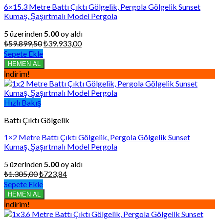
6×15.3 Metre Battı Çıktı Gölgelik, Pergola Gölgelik Sunset
Kumaş, Şaşırtmalı Model Pergola
5 üzerinden
5.00
oy aldı
Orijinal
Şu
₺
59.899,50
₺
39.933,00
fiyat:
andaki
Sepete Ekle
₺59.899,50.
fiyat:
HEMEN AL
₺39.933,00.
İndirim!
Hızlı Bakış
Battı Çıktı Gölgelik
1×2 Metre Battı Çıktı Gölgelik, Pergola Gölgelik Sunset
Kumaş, Şaşırtmalı Model Pergola
5 üzerinden
5.00
oy aldı
Orijinal
Şu
₺
1.305,00
₺
723,84
fiyat:
andaki
Sepete Ekle
₺1.305,00.
fiyat:
HEMEN AL
₺723,84.
İndirim!