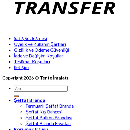
Satış Sözleşmesi
Üyelik ve Kullanm Şartları
Gizlilik ve Ödeme Güvenliği
İade ve Değişim Koşulları
Teslimat Koşulları
İletişim
Copyright 2026 ©
Tente İmalatı
Ara:
Şeffaf Branda
Fermuarlı Şeffaf Branda
Şeffaf Kış Bahçesi
Şeffaf Balkon Brandası
Şeffaf Branda Fiyatları
Koruma Örtüsü