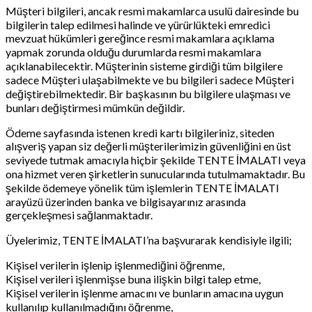
Müşteri bilgileri, ancak resmi makamlarca usulü dairesinde bu
bilgilerin talep edilmesi halinde ve yürürlükteki emredici
mevzuat hükümleri gereğince resmi makamlara açıklama
yapmak zorunda olduğu durumlarda resmi makamlara
açıklanabilecektir. Müşterinin sisteme girdiği tüm bilgilere
sadece Müşteri ulaşabilmekte ve bu bilgileri sadece Müşteri
değiştirebilmektedir. Bir başkasının bu bilgilere ulaşması ve
bunları değiştirmesi mümkün değildir.
Ödeme sayfasında istenen kredi kartı bilgileriniz, siteden
alışveriş yapan siz değerli müşterilerimizin güvenliğini en üst
seviyede tutmak amacıyla hiçbir şekilde TENTE İMALATI veya
ona hizmet veren şirketlerin sunucularında tutulmamaktadır. Bu
şekilde ödemeye yönelik tüm işlemlerin TENTE İMALATI
arayüzü üzerinden banka ve bilgisayarınız arasında
gerçekleşmesi sağlanmaktadır.
Üyelerimiz, TENTE İMALATI’na başvurarak kendisiyle ilgili;
Kişisel verilerin işlenip işlenmediğini öğrenme,
Kişisel verileri işlenmişse buna ilişkin bilgi talep etme,
Kişisel verilerin işlenme amacını ve bunların amacına uygun
kullanılıp kullanılmadığını öğrenme,