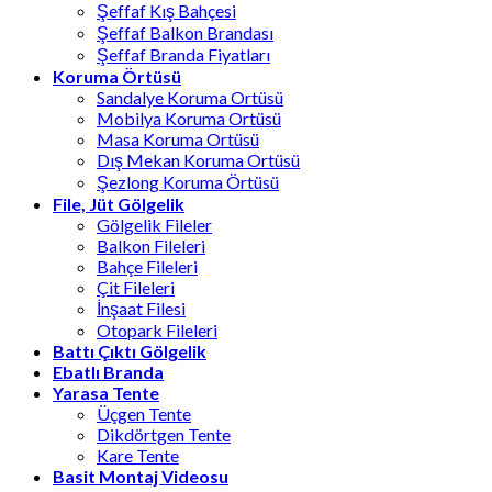
Şeffaf Kış Bahçesi
Şeffaf Balkon Brandası
Şeffaf Branda Fiyatları
Koruma Örtüsü
Sandalye Koruma Ortüsü
Mobilya Koruma Ortüsü
Masa Koruma Ortüsü
Dış Mekan Koruma Ortüsü
Şezlong Koruma Örtüsü
File, Jüt Gölgelik
Gölgelik Fileler
Balkon Fileleri
Bahçe Fileleri
Çit Fileleri
İnşaat Filesi
Otopark Fileleri
Battı Çıktı Gölgelik
Ebatlı Branda
Yarasa Tente
Üçgen Tente
Dikdörtgen Tente
Kare Tente
Basit Montaj Videosu