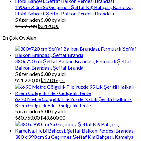
190cm X 3m Su Geçirmez Şeffaf Kış Bahçesi, Kamelya,
Hobi Bahçesi, Şeffaf Balkon Perdesi Brandası
5 üzerinden
5.00
oy aldı
Orijinal
Şu
₺
4.275,00
₺
3.420,00
fiyat:
andaki
En Çok Oy Alan
₺4.275,00.
fiyat:
₺3.420,00.
380x720 cm Şeffaf Balkon Brandası, Fermuarlı Şeffaf
Balkon Brandası, Şeffaf Branda
5 üzerinden
5.00
oy aldı
Orijinal
Şu
₺
21.270,00
₺
17.016,00
fiyat:
andaki
₺21.270,00.
fiyat:
₺17.016,00.
6x90 Metre Gölgelik File Yüzde 95 Lik Şeritli Halkalı -
Krem Gölgelik File - Gölgelik Tente
5 üzerinden
5.00
oy aldı
Orijinal
Şu
₺
60.750,00
₺
48.600,00
fiyat:
andaki
₺60.750,00.
fiyat:
₺48.600,00.
380 x 990 cm Su Geçirmez Şeffaf Kış Bahçesi, Kamelya,