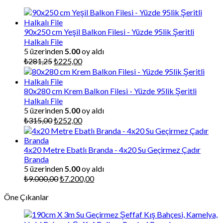
₺86.130,00.
90x250 cm Yeşil Balkon Filesi - Yüzde 95lik Şeritli
Halkalı File
5 üzerinden
5.00
oy aldı
Orijinal
Şu
₺
281,25
₺
225,00
fiyat:
andaki
₺281,25.
fiyat:
₺225,00.
80x280 cm Krem Balkon Filesi - Yüzde 95lik Şeritli
Halkalı File
5 üzerinden
5.00
oy aldı
Orijinal
Şu
₺
315,00
₺
252,00
fiyat:
andaki
₺315,00.
fiyat:
₺252,00.
4x20 Metre Ebatlı Branda - 4x20 Su Geçirmez Çadır
Branda
5 üzerinden
5.00
oy aldı
Orijinal
Şu
₺
9.000,00
₺
7.200,00
fiyat:
andaki
Öne Çıkanlar
₺9.000,00.
fiyat:
₺7.200,00.