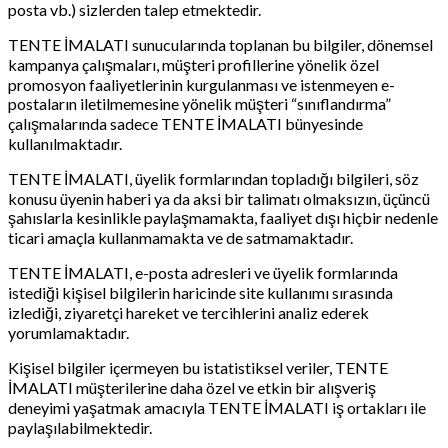
posta vb.) sizlerden talep etmektedir.
TENTE İMALATI sunucularında toplanan bu bilgiler, dönemsel
kampanya çalışmaları, müşteri profillerine yönelik özel
promosyon faaliyetlerinin kurgulanması ve istenmeyen e-
postaların iletilmemesine yönelik müşteri “sınıflandırma”
çalışmalarında sadece TENTE İMALATI bünyesinde
kullanılmaktadır.
TENTE İMALATI, üyelik formlarından topladığı bilgileri, söz
konusu üyenin haberi ya da aksi bir talimatı olmaksızın, üçüncü
şahıslarla kesinlikle paylaşmamakta, faaliyet dışı hiçbir nedenle
ticari amaçla kullanmamakta ve de satmamaktadır.
TENTE İMALATI, e-posta adresleri ve üyelik formlarında
istediği kişisel bilgilerin haricinde site kullanımı sırasında
izlediği, ziyaretçi hareket ve tercihlerini analiz ederek
yorumlamaktadır.
Kişisel bilgiler içermeyen bu istatistiksel veriler, TENTE
İMALATI müşterilerine daha özel ve etkin bir alışveriş
deneyimi yaşatmak amacıyla TENTE İMALATI iş ortakları ile
paylaşılabilmektedir.