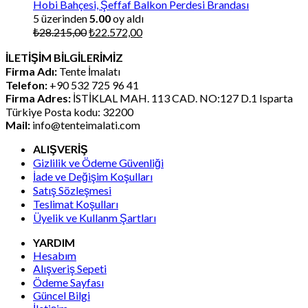
Hobi Bahçesi, Şeffaf Balkon Perdesi Brandası
5 üzerinden
5.00
oy aldı
Orijinal
Şu
₺
28.215,00
₺
22.572,00
fiyat:
andaki
İLETİŞİM BİLGİLERİMİZ
₺28.215,00.
fiyat:
Firma Adı:
Tente İmalatı
₺22.572,00.
Telefon:
+90 532 725 96 41
Firma Adres:
İSTİKLAL MAH. 113 CAD. NO:127 D.1 Isparta
Türkiye Posta kodu: 32200
Mail:
info@tenteimalati.com
ALIŞVERİŞ
Gizlilik ve Ödeme Güvenliği
İade ve Değişim Koşulları
Satış Sözleşmesi
Teslimat Koşulları
Üyelik ve Kullanm Şartları
YARDIM
Hesabım
Alışveriş Sepeti
Ödeme Sayfası
Güncel Bilgi