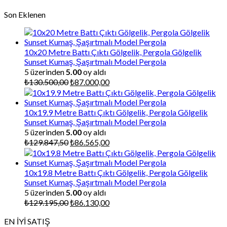
Son Eklenen
10x20 Metre Battı Çıktı Gölgelik, Pergola Gölgelik
Sunset Kumaş, Şaşırtmalı Model Pergola
5 üzerinden
5.00
oy aldı
Orijinal
Şu
₺
130.500,00
₺
87.000,00
fiyat:
andaki
₺130.500,00.
fiyat:
₺87.000,00.
10x19.9 Metre Battı Çıktı Gölgelik, Pergola Gölgelik
Sunset Kumaş, Şaşırtmalı Model Pergola
5 üzerinden
5.00
oy aldı
Orijinal
Şu
₺
129.847,50
₺
86.565,00
fiyat:
andaki
₺129.847,50.
fiyat:
₺86.565,00.
10x19.8 Metre Battı Çıktı Gölgelik, Pergola Gölgelik
Sunset Kumaş, Şaşırtmalı Model Pergola
5 üzerinden
5.00
oy aldı
Orijinal
Şu
₺
129.195,00
₺
86.130,00
fiyat:
andaki
EN İYİ SATIŞ
₺129.195,00.
fiyat: