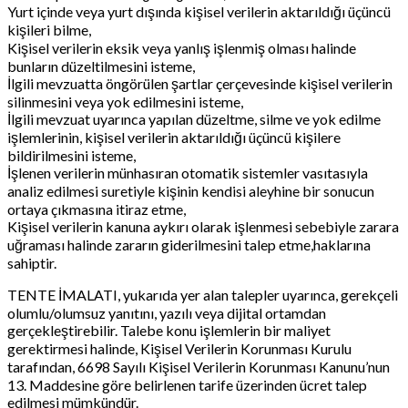
Yurt içinde veya yurt dışında kişisel verilerin aktarıldığı üçüncü
kişileri bilme,
Kişisel verilerin eksik veya yanlış işlenmiş olması halinde
bunların düzeltilmesini isteme,
İlgili mevzuatta öngörülen şartlar çerçevesinde kişisel verilerin
silinmesini veya yok edilmesini isteme,
İlgili mevzuat uyarınca yapılan düzeltme, silme ve yok edilme
işlemlerinin, kişisel verilerin aktarıldığı üçüncü kişilere
bildirilmesini isteme,
İşlenen verilerin münhasıran otomatik sistemler vasıtasıyla
analiz edilmesi suretiyle kişinin kendisi aleyhine bir sonucun
ortaya çıkmasına itiraz etme,
Kişisel verilerin kanuna aykırı olarak işlenmesi sebebiyle zarara
uğraması halinde zararın giderilmesini talep etme,haklarına
sahiptir.
TENTE İMALATI, yukarıda yer alan talepler uyarınca, gerekçeli
olumlu/olumsuz yanıtını, yazılı veya dijital ortamdan
gerçekleştirebilir. Talebe konu işlemlerin bir maliyet
gerektirmesi halinde, Kişisel Verilerin Korunması Kurulu
tarafından, 6698 Sayılı Kişisel Verilerin Korunması Kanunu’nun
13. Maddesine göre belirlenen tarife üzerinden ücret talep
edilmesi mümkündür.