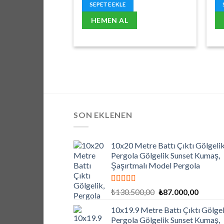
₺1.695,00.
fiyat:
SEPETE EKLE
₺1.356,00.
HEMEN AL
SON EKLENEN
10x20 Metre Battı Çıktı Gölgelik
Pergola Gölgelik Sunset Kumaş,
Şaşırtmalı Model Pergola
5 üzerinden
Orijinal
Şu
₺
130.500,00
₺
87.000,00
5.00
oy aldı
fiyat:
andaki
10x19.9 Metre Battı Çıktı Gölgel
₺130.500,00.
fiyat:
Pergola Gölgelik Sunset Kumaş,
₺87.000