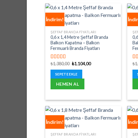
İndirim!
İndi
ŞEFFAF BRANDA FIYATLARI
ŞE
0,6 x 1,4 Metre Şeffaf Branda
0,
Balkon Kapatma – Balkon
Ba
Fermuarlı Branda Fiyatları
Fe
Orijinal
Şu
₺
1.380,00
₺
1.104,00
₺
1
5 üzerinden
5 
fiyat:
andaki
5.00
oy aldı
5.
₺1.380,00.
fiyat:
SEPETE EKLE
₺1.104,00.
HEMEN AL
İndirim!
İndi
ŞEFFAF BRANDA FIYATLARI
ŞE