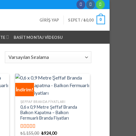
0
GIRIŞ YAP
SEPET /
₺
0,00
NTE
BASIT MONTAJ VIDEOSU
İndirim!
ŞEFFAF BRANDA FIYATLARI
0,6 x 0,9 Metre Şeffaf Branda
Balkon Kapatma – Balkon
Fermuarlı Branda Fiyatları
Orijinal
Şu
₺
1.155,00
₺
924,00
5 üzerinden