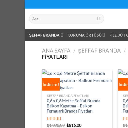
Skip
to
Ara:
content
ŞEFFAF BRANDA
KORUMA ÖRTÜSÜ
FILE, JÜT
ANA SAYFA
/
ŞEFFAF BRANDA
/
FIYATLARI
İndirim!
İndi
ŞEFFAF BRANDA FIYATLARI
ŞE
0,6 x 0,6 Metre Şeffaf Branda
0,
Balkon Kapatma – Balkon
Ba
Fermuarlı Branda Fiyatları
Fe
Orijinal
Şu
₺
1.020,00
₺
816,00
₺
1
5 üzerinden
5 