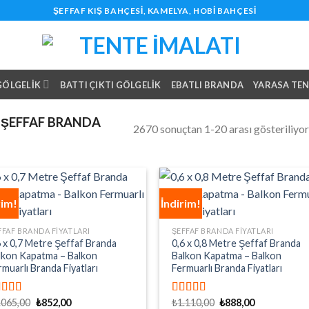
ŞEFFAF KIŞ BAHÇESI, KAMELYA, HOBI BAHÇESI
 GÖLGELIK
BATTI ÇIKTI GÖLGELIK
EBATLI BRANDA
YARASA TE
ŞEFFAF BRANDA
2670 sonuçtan 1-20 arası gösteriliyor
rim!
İndirim!
FFAF BRANDA FIYATLARI
ŞEFFAF BRANDA FIYATLARI
6 x 0,7 Metre Şeffaf Branda
0,6 x 0,8 Metre Şeffaf Branda
lkon Kapatma – Balkon
Balkon Kapatma – Balkon
rmuarlı Branda Fiyatları
Fermuarlı Branda Fiyatları
Orijinal
Şu
Orijinal
Şu
.065,00
₺
852,00
₺
1.110,00
₺
888,00
üzerinden
5 üzerinden