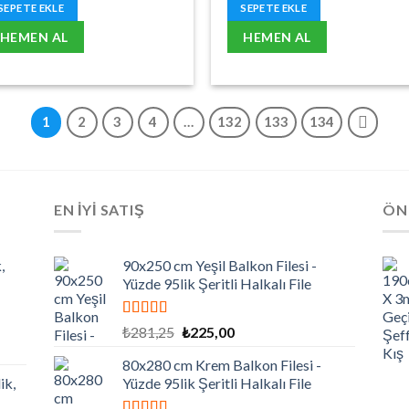
₺1.740,00.
fiyat:
₺1.785,00.
fiyat:
SEPETE EKLE
SEPETE EKLE
₺1.392,00.
₺1.428,00.
HEMEN AL
HEMEN AL
1
2
3
4
…
132
133
134
EN İYİ SATIŞ
ÖN
,
90x250 cm Yeşil Balkon Filesi -
Yüzde 95lik Şeritli Halkalı File
5 üzerinden
Orijinal
Şu
₺
281,25
₺
225,00
5.00
oy aldı
fiyat:
andaki
80x280 cm Krem Balkon Filesi -
₺281,25.
fiyat:
ik,
Yüzde 95lik Şeritli Halkalı File
₺225,00.
,00.