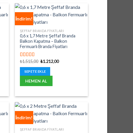
İndirim!
ŞEFFAF BRANDA FIYATLARI
0,6 x 1,7 Metre Şeffaf Branda
Balkon Kapatma – Balkon
Fermuarlı Branda Fiyatları
Orijinal
Şu
₺
1.515,00
₺
1.212,00
5 üzerinden
fiyat:
andaki
5.00
oy aldı
₺1.515,00.
fiyat:
SEPETE EKLE
₺1.212,00.
HEMEN AL
İndirim!
ŞEFFAF BRANDA FIYATLARI