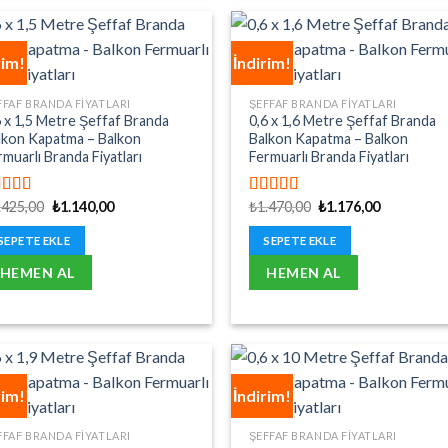
rim!
İndirim!
FFAF BRANDA FIYATLARI
ŞEFFAF BRANDA FIYATLARI
6 x 1,5 Metre Şeffaf Branda
0,6 x 1,6 Metre Şeffaf Branda
lkon Kapatma – Balkon
Balkon Kapatma – Balkon
rmuarlı Branda Fiyatları
Fermuarlı Branda Fiyatları
Orijinal
Şu
Orijinal
Şu
.425,00
₺
1.140,00
₺
1.470,00
₺
1.176,00
üzerinden
5 üzerinden
fiyat:
andaki
fiyat:
andaki
00
oy aldı
5.00
oy aldı
₺1.425,00.
fiyat:
₺1.470,00.
fiyat:
SEPETE EKLE
SEPETE EKLE
₺1.140,00.
₺1.176,00.
HEMEN AL
HEMEN AL
rim!
İndirim!
FFAF BRANDA FIYATLARI
ŞEFFAF BRANDA FIYATLARI