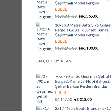
Şaşırtmalı Model Pergola
5 üzerinden
Orijinal
Şu
₺
129.847,50
₺
86.565,00
5.00
oy aldı
fiyat:
andaki
10x19.8 Metre Battı Çıktı Gölgel
₺129.847,50.
fiyat:
Pergola Gölgelik Sunset Kumaş,
₺86.565
Şaşırtmalı Model Pergola
5 üzerinden
Orijinal
Şu
₺
129.195,00
₺
86.130,00
5.00
oy aldı
fiyat:
andaki
₺129.195,00.
fiyat:
EN ÇOK OY ALAN
₺86.130
70 x 790 cm Su Geçirmez Şeffaf 
Bahçesi, Kamelya, Hobi Bahçesi,
Şeffaf Balkon Perdesi Brandası
5 üzerinden
Orijinal
Şu
₺
4.147,50
₺
3.318,00
5.00
oy aldı
fiyat:
andaki
2x17 Metre Ebatlı Branda - 2x17
₺4.147,50.
fiyat: