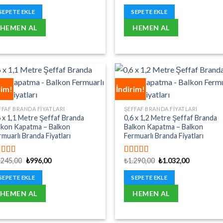
fiyat:
andaki
fiyat:
andaki
00
oy aldı
5.00
oy aldı
₺1.065,00.
fiyat:
₺1.110,00.
fiyat:
SEPETE EKLE
SEPETE EKLE
₺852,00.
₺888,00.
HEMEN AL
HEMEN AL
rim!
İndirim!
FFAF BRANDA FIYATLARI
ŞEFFAF BRANDA FIYATLARI
6 x 1,1 Metre Şeffaf Branda
0,6 x 1,2 Metre Şeffaf Branda
lkon Kapatma – Balkon
Balkon Kapatma – Balkon
rmuarlı Branda Fiyatları
Fermuarlı Branda Fiyatları
Orijinal
Şu
Orijinal
Şu
.245,00
₺
996,00
₺
1.290,00
₺
1.032,00
üzerinden
5 üzerinden
fiyat:
andaki
fiyat:
andaki
00
oy aldı
5.00
oy aldı
₺1.245,00.
fiyat:
₺1.290,00.
fiyat:
SEPETE EKLE
SEPETE EKLE
₺996,00.
₺1.032,00.
HEMEN AL
HEMEN AL