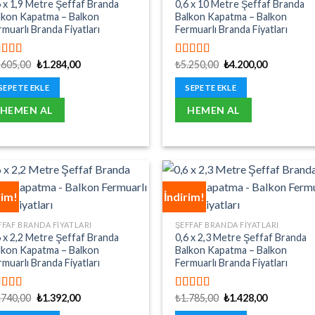
6 x 1,9 Metre Şeffaf Branda
0,6 x 10 Metre Şeffaf Branda
lkon Kapatma – Balkon
Balkon Kapatma – Balkon
rmuarlı Branda Fiyatları
Fermuarlı Branda Fiyatları
Orijinal
Şu
Orijinal
Şu
.605,00
₺
1.284,00
₺
5.250,00
₺
4.200,00
üzerinden
5 üzerinden
fiyat:
andaki
fiyat:
andaki
00
oy aldı
5.00
oy aldı
₺1.605,00.
fiyat:
₺5.250,00.
fiyat:
SEPETE EKLE
SEPETE EKLE
₺1.284,00.
₺4.200,00.
HEMEN AL
HEMEN AL
rim!
İndirim!
FFAF BRANDA FIYATLARI
ŞEFFAF BRANDA FIYATLARI
6 x 2,2 Metre Şeffaf Branda
0,6 x 2,3 Metre Şeffaf Branda
lkon Kapatma – Balkon
Balkon Kapatma – Balkon
rmuarlı Branda Fiyatları
Fermuarlı Branda Fiyatları
Orijinal
Şu
Orijinal
Şu
.740,00
₺
1.392,00
₺
1.785,00
₺
1.428,00
üzerinden
5 üzerinden
fiyat:
andaki
fiyat:
andaki
00
oy aldı
5.00
oy aldı