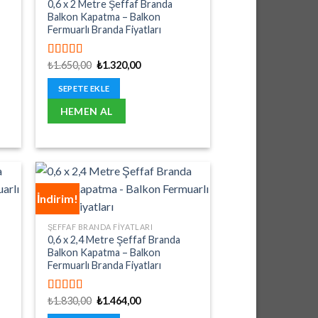
0,6 x 2 Metre Şeffaf Branda
Balkon Kapatma – Balkon
Fermuarlı Branda Fiyatları
Orijinal
Şu
₺
1.650,00
₺
1.320,00
5 üzerinden
fiyat:
andaki
5.00
oy aldı
₺1.650,00.
fiyat:
SEPETE EKLE
₺1.320,00.
HEMEN AL
İndirim!
ŞEFFAF BRANDA FIYATLARI
0,6 x 2,4 Metre Şeffaf Branda
Balkon Kapatma – Balkon
Fermuarlı Branda Fiyatları
Orijinal
Şu
₺
1.830,00
₺
1.464,00
5 üzerinden
fiyat:
andaki
5.00
oy aldı