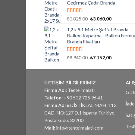
Geçirmez Çadır Branda
₺3.318,00.
5 üzerinden
Orijinal
Şu
₺
3.825,00
₺
3.060,00
5.00
oy aldı
fiyat:
andaki
1,2 x 9,1 Metre Şeffaf Branda
₺3.825,00.
fiyat:
Balkon Kapatma - Balkon Fermua
₺3.060,00.
Branda Fiyatları
5 üzerinden
Orijinal
Şu
₺
8.940,00
₺
7.152,00
5.00
oy aldı
fiyat:
andaki
₺8.940,00.
fiyat:
₺7.152,00.
İLETİŞİM BİLGİLERİMİZ
ALI
Firma Adı:
Tente İmalatı
Gizl
Telefon:
+90 532 725 96 41
İade
Firma Adres:
İSTİKLAL MAH. 113
CAD. NO:127 D.1 Isparta Türkiye
Satı
Posta kodu: 32200
Tesl
Mail:
info@tenteimalati.com