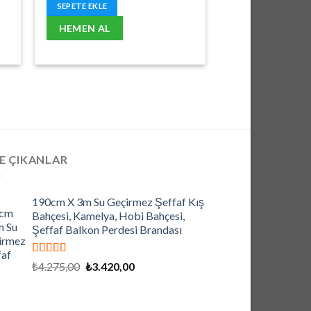
₺1.830,00.
fiyat:
SEPETE EKLE
₺1.464,00.
HEMEN AL
E ÇIKANLAR
190cm X 3m Su Geçirmez Şeffaf Kış
Bahçesi, Kamelya, Hobi Bahçesi,
Şeffaf Balkon Perdesi Brandası
5 üzerinden
Orijinal
Şu
₺
4.275,00
₺
3.420,00
5.00
oy aldı
fiyat:
andaki
₺4.275,00.
fiyat:
₺3.420,00.