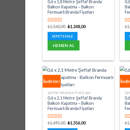
0,6 x 1,8 Metre Şeffaf Branda
0,
Balkon Kapatma – Balkon
Ba
Fermuarlı Branda Fiyatları
Fe
Orijinal
Şu
₺
1.560,00
₺
1.248,00
₺
1
5 üzerinden
5 
fiyat:
andaki
5.00
oy aldı
5.
₺1.560,00.
fiyat:
SEPETE EKLE
₺1.248,00.
HEMEN AL
İndirim!
İndi
ŞEFFAF BRANDA FIYATLARI
ŞE
0,6 x 2,1 Metre Şeffaf Branda
0,
Balkon Kapatma – Balkon
Ba
Fermuarlı Branda Fiyatları
Fe
Orijinal
Şu
₺
1.695,00
₺
1.356,00
₺
1
5 üzerinden
5 
fiyat:
andaki
5.00
oy aldı
5.