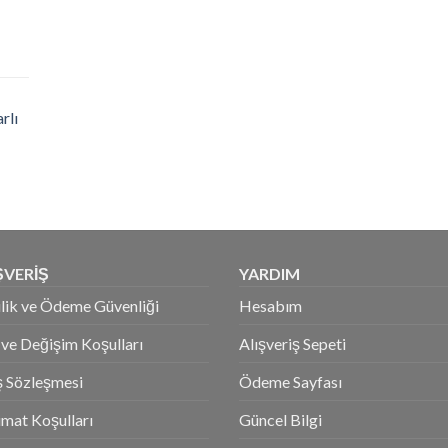
rlı
ŞVERİŞ
YARDIM
ilik ve Ödeme Güvenliği
Hesabım
 ve Değişim Koşulları
Alışveriş Sepeti
ş Sözleşmesi
Ödeme Sayfası
imat Koşulları
Güncel Bilgi