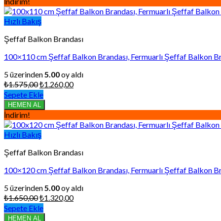
İndirim!
Hızlı Bakış
Şeffaf Balkon Brandası
100×110 cm Şeffaf Balkon Brandası, Fermuarlı Şeffaf Balkon Br
5 üzerinden
5.00
oy aldı
Orijinal
Şu
₺
1.575,00
₺
1.260,00
fiyat:
andaki
Sepete Ekle
₺1.575,00.
fiyat:
HEMEN AL
₺1.260,00.
İndirim!
Hızlı Bakış
Şeffaf Balkon Brandası
100×120 cm Şeffaf Balkon Brandası, Fermuarlı Şeffaf Balkon Br
5 üzerinden
5.00
oy aldı
Orijinal
Şu
₺
1.650,00
₺
1.320,00
fiyat:
andaki
Sepete Ekle
₺1.650,00.
fiyat:
HEMEN AL