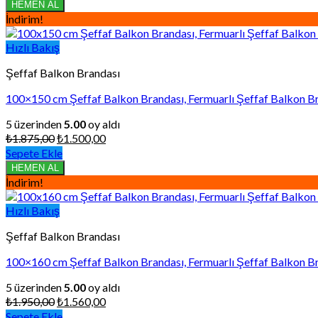
₺1.800,00.
fiyat:
HEMEN AL
₺1.440,00.
İndirim!
Hızlı Bakış
Şeffaf Balkon Brandası
100×150 cm Şeffaf Balkon Brandası, Fermuarlı Şeffaf Balkon Br
5 üzerinden
5.00
oy aldı
Orijinal
Şu
₺
1.875,00
₺
1.500,00
fiyat:
andaki
Sepete Ekle
₺1.875,00.
fiyat:
HEMEN AL
₺1.500,00.
İndirim!
Hızlı Bakış
Şeffaf Balkon Brandası
100×160 cm Şeffaf Balkon Brandası, Fermuarlı Şeffaf Balkon Br
5 üzerinden
5.00
oy aldı
Orijinal
Şu
₺
1.950,00
₺
1.560,00
fiyat:
andaki
Sepete Ekle