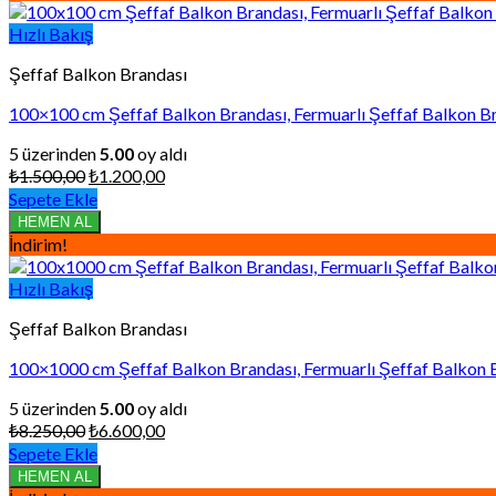
Hızlı Bakış
Şeffaf Balkon Brandası
100×100 cm Şeffaf Balkon Brandası, Fermuarlı Şeffaf Balkon Br
5 üzerinden
5.00
oy aldı
Orijinal
Şu
₺
1.500,00
₺
1.200,00
fiyat:
andaki
Sepete Ekle
₺1.500,00.
fiyat:
HEMEN AL
₺1.200,00.
İndirim!
Hızlı Bakış
Şeffaf Balkon Brandası
100×1000 cm Şeffaf Balkon Brandası, Fermuarlı Şeffaf Balkon 
5 üzerinden
5.00
oy aldı
Orijinal
Şu
₺
8.250,00
₺
6.600,00
fiyat:
andaki
Sepete Ekle
₺8.250,00.
fiyat:
HEMEN AL
₺6.600,00.