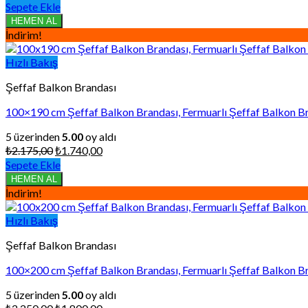
fiyat:
andaki
Sepete Ekle
₺2.100,00.
fiyat:
HEMEN AL
₺1.680,00.
İndirim!
Hızlı Bakış
Şeffaf Balkon Brandası
100×190 cm Şeffaf Balkon Brandası, Fermuarlı Şeffaf Balkon Br
5 üzerinden
5.00
oy aldı
Orijinal
Şu
₺
2.175,00
₺
1.740,00
fiyat:
andaki
Sepete Ekle
₺2.175,00.
fiyat:
HEMEN AL
₺1.740,00.
İndirim!
Hızlı Bakış
Şeffaf Balkon Brandası
100×200 cm Şeffaf Balkon Brandası, Fermuarlı Şeffaf Balkon Br
5 üzerinden
5.00
oy aldı
Orijinal
Şu