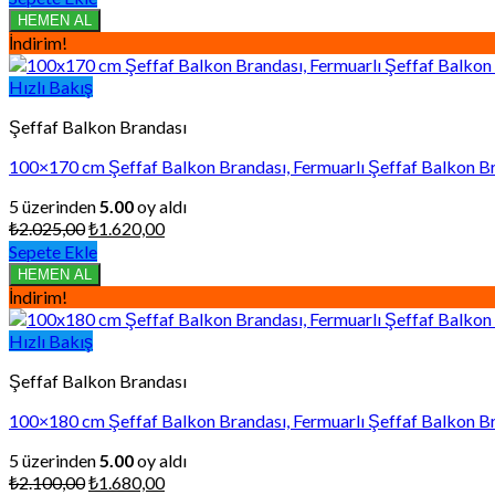
₺1.950,00.
fiyat:
HEMEN AL
₺1.560,00.
İndirim!
Hızlı Bakış
Şeffaf Balkon Brandası
100×170 cm Şeffaf Balkon Brandası, Fermuarlı Şeffaf Balkon Br
5 üzerinden
5.00
oy aldı
Orijinal
Şu
₺
2.025,00
₺
1.620,00
fiyat:
andaki
Sepete Ekle
₺2.025,00.
fiyat:
HEMEN AL
₺1.620,00.
İndirim!
Hızlı Bakış
Şeffaf Balkon Brandası
100×180 cm Şeffaf Balkon Brandası, Fermuarlı Şeffaf Balkon Br
5 üzerinden
5.00
oy aldı
Orijinal
Şu
₺
2.100,00
₺
1.680,00