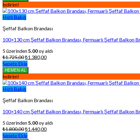
₺1.320,00.
İndirim!
Hızlı Bakış
Şeffaf Balkon Brandası
100×130 cm Şeffaf Balkon Brandası, Fermuarlı Şeffaf Balkon Br
5 üzerinden
5.00
oy aldı
Orijinal
Şu
₺
1.725,00
₺
1.380,00
fiyat:
andaki
Sepete Ekle
₺1.725,00.
fiyat:
HEMEN AL
₺1.380,00.
İndirim!
Hızlı Bakış
Şeffaf Balkon Brandası
100×140 cm Şeffaf Balkon Brandası, Fermuarlı Şeffaf Balkon Br
5 üzerinden
5.00
oy aldı
Orijinal
Şu
₺
1.800,00
₺
1.440,00
fiyat:
andaki
Sepete Ekle