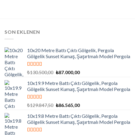
SON EKLENEN
10x20 Metre Battı Çıktı Gölgelik, Pergola
Gölgelik Sunset Kumaş, Şaşırtmalı Model Pergola
5 üzerinden
Orijinal
Şu
₺
130.500,00
₺
87.000,00
5.00
oy aldı
fiyat:
andaki
10x19.9 Metre Battı Çıktı Gölgelik, Pergola
₺130.500,00.
fiyat:
Gölgelik Sunset Kumaş, Şaşırtmalı Model Pergola
₺87.000,00.
5 üzerinden
Orijinal
Şu
₺
129.847,50
₺
86.565,00
5.00
oy aldı
fiyat:
andaki
10x19.8 Metre Battı Çıktı Gölgelik, Pergola
₺129.847,50.
fiyat:
Gölgelik Sunset Kumaş, Şaşırtmalı Model Pergola
₺86.565,00.