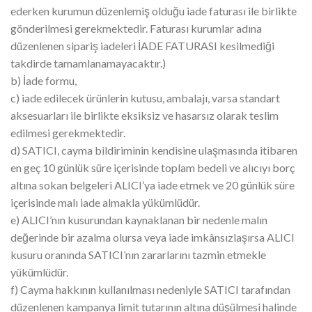
ederken kurumun düzenlemiş olduğu iade faturası ile birlikte
gönderilmesi gerekmektedir. Faturası kurumlar adına
düzenlenen sipariş iadeleri İADE FATURASI kesilmediği
takdirde tamamlanamayacaktır.)
b) İade formu,
c) iade edilecek ürünlerin kutusu, ambalajı, varsa standart
aksesuarları ile birlikte eksiksiz ve hasarsız olarak teslim
edilmesi gerekmektedir.
d) SATICI, cayma bildiriminin kendisine ulaşmasında itibaren
en geç 10 günlük süre içerisinde toplam bedeli ve alıcıyı borç
altına sokan belgeleri ALICI’ya iade etmek ve 20 günlük süre
içerisinde malı iade almakla yükümlüdür.
e) ALICI’nın kusurundan kaynaklanan bir nedenle malın
değerinde bir azalma olursa veya iade imkânsızlaşırsa ALICI
kusuru oranında SATICI’nın zararlarını tazmin etmekle
yükümlüdür.
f) Cayma hakkının kullanılması nedeniyle SATICI tarafından
düzenlenen kampanya limit tutarının altına düşülmesi halinde