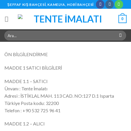
Skip
ŞEFFAF KIŞ BAHÇESI, KAMELYA, HOBI BAHÇESI
to
content
0
Ara:
ÖN BİLGİLENDİRME
MADDE 1 SATICI BİLGİLERİ
MADDE 1.1 – SATICI
Ünvanı : Tente İmalatı
Adresi : İSTİKLAL MAH. 113 CAD. NO:127 D.1 Isparta
Türkiye Posta kodu: 32200
Telefon : +90 532 725 96 41
MADDE 1.2 – ALICI