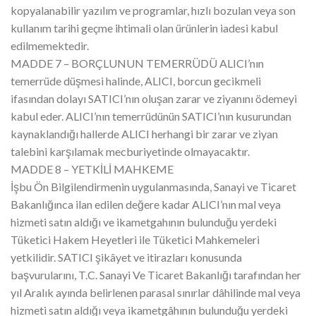
kopyalanabilir yazılım ve programlar, hızlı bozulan veya son
kullanım tarihi geçme ihtimali olan ürünlerin iadesi kabul
edilmemektedir.
MADDE 7 – BORÇLUNUN TEMERRÜDÜ ALICI’nın
temerrüde düşmesi halinde, ALICI, borcun gecikmeli
ifasından dolayı SATICI’nın oluşan zarar ve ziyanını ödemeyi
kabul eder. ALICI’nın temerrüdünün SATICI’nın kusurundan
kaynaklandığı hallerde ALICI herhangi bir zarar ve ziyan
talebini karşılamak mecburiyetinde olmayacaktır.
MADDE 8 – YETKİLİ MAHKEME
İşbu Ön Bilgilendirmenin uygulanmasında, Sanayi ve Ticaret
Bakanlığınca ilan edilen değere kadar ALICI’nın mal veya
hizmeti satın aldığı ve ikametgahının bulunduğu yerdeki
Tüketici Hakem Heyetleri ile Tüketici Mahkemeleri
yetkilidir. SATICI şikâyet ve itirazları konusunda
başvurularını, T.C. Sanayi Ve Ticaret Bakanlığı tarafından her
yıl Aralık ayında belirlenen parasal sınırlar dâhilinde mal veya
hizmeti satın aldığı veya ikametgâhının bulunduğu yerdeki