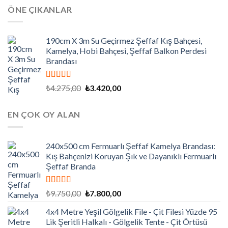
₺9.000,00.
fiyat:
ÖNE ÇIKANLAR
₺7.200,00.
190cm X 3m Su Geçirmez Şeffaf Kış Bahçesi,
Kamelya, Hobi Bahçesi, Şeffaf Balkon Perdesi
Brandası
5 üzerinden
Orijinal
Şu
₺
4.275,00
₺
3.420,00
5.00
oy aldı
fiyat:
andaki
₺4.275,00.
fiyat:
EN ÇOK OY ALAN
₺3.420,00.
240x500 cm Fermuarlı Şeffaf Kamelya Brandası:
Kış Bahçenizi Koruyan Şık ve Dayanıklı Fermuarlı
Şeffaf Branda
5 üzerinden
Orijinal
Şu
₺
9.750,00
₺
7.800,00
5.00
oy aldı
fiyat:
andaki
4x4 Metre Yeşil Gölgelik File - Çit Filesi Yüzde 95
₺9.750,00.
fiyat:
Lik Şeritli Halkalı - Gölgelik Tente - Çit Örtüsü
₺7.800,00.