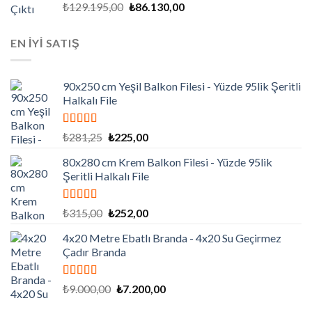
5 üzerinden
Orijinal
Şu
₺
129.195,00
₺
86.130,00
5.00
oy aldı
fiyat:
andaki
₺129.195,00.
fiyat:
EN İYİ SATIŞ
₺86.130,00.
90x250 cm Yeşil Balkon Filesi - Yüzde 95lik Şeritli
Halkalı File
5 üzerinden
Orijinal
Şu
₺
281,25
₺
225,00
5.00
oy aldı
fiyat:
andaki
80x280 cm Krem Balkon Filesi - Yüzde 95lik
₺281,25.
fiyat:
Şeritli Halkalı File
₺225,00.
5 üzerinden
Orijinal
Şu
₺
315,00
₺
252,00
5.00
oy aldı
fiyat:
andaki
4x20 Metre Ebatlı Branda - 4x20 Su Geçirmez
₺315,00.
fiyat:
Çadır Branda
₺252,00.
5 üzerinden
Orijinal
Şu
₺
9.000,00
₺
7.200,00
5.00
oy aldı
fiyat:
andaki