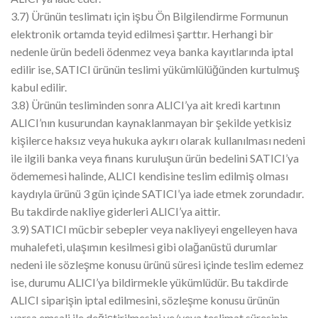
3.7) Ürünün teslimatı için işbu Ön Bilgilendirme Formunun
elektronik ortamda teyid edilmesi şarttır. Herhangi bir
nedenle ürün bedeli ödenmez veya banka kayıtlarında iptal
edilir ise, SATICI ürünün teslimi yükümlülüğünden kurtulmuş
kabul edilir.
3.8) Ürünün tesliminden sonra ALICI’ya ait kredi kartının
ALICI’nın kusurundan kaynaklanmayan bir şekilde yetkisiz
kişilerce haksız veya hukuka aykırı olarak kullanılması nedeni
ile ilgili banka veya finans kuruluşun ürün bedelini SATICI’ya
ödememesi halinde, ALICI kendisine teslim edilmiş olması
kaydıyla ürünü 3 gün içinde SATICI’ya iade etmek zorundadır.
Bu takdirde nakliye giderleri ALICI’ya aittir.
3.9) SATICI mücbir sebepler veya nakliyeyi engelleyen hava
muhalefeti, ulaşımın kesilmesi gibi olağanüstü durumlar
nedeni ile sözleşme konusu ürünü süresi içinde teslim edemez
ise, durumu ALICI’ya bildirmekle yükümlüdür. Bu takdirde
ALICI siparişin iptal edilmesini, sözleşme konusu ürünün
varsa emsali ile değiştirilmesini ve/veya teslimat süresinin