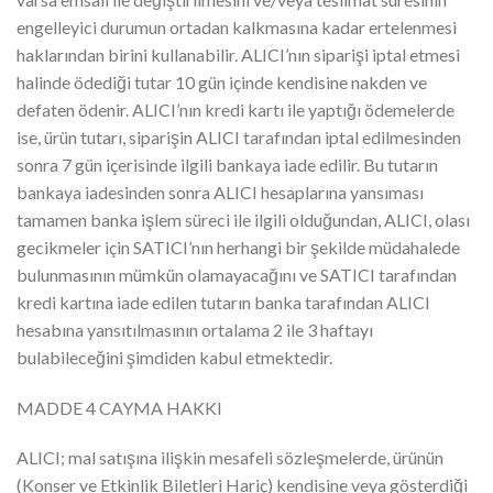
engelleyici durumun ortadan kalkmasına kadar ertelenmesi
haklarından birini kullanabilir. ALICI’nın siparişi iptal etmesi
halinde ödediği tutar 10 gün içinde kendisine nakden ve
defaten ödenir. ALICI’nın kredi kartı ile yaptığı ödemelerde
ise, ürün tutarı, siparişin ALICI tarafından iptal edilmesinden
sonra 7 gün içerisinde ilgili bankaya iade edilir. Bu tutarın
bankaya iadesinden sonra ALICI hesaplarına yansıması
tamamen banka işlem süreci ile ilgili olduğundan, ALICI, olası
gecikmeler için SATICI’nın herhangi bir şekilde müdahalede
bulunmasının mümkün olamayacağını ve SATICI tarafından
kredi kartına iade edilen tutarın banka tarafından ALICI
hesabına yansıtılmasının ortalama 2 ile 3 haftayı
bulabileceğini şimdiden kabul etmektedir.
MADDE 4 CAYMA HAKKI
ALICI; mal satışına ilişkin mesafeli sözleşmelerde, ürünün
(Konser ve Etkinlik Biletleri Hariç) kendisine veya gösterdiği