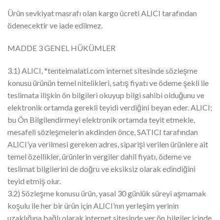
Ürün sevkiyat masrafı olan kargo ücreti ALICI tarafından
ödenecektir ve iade edilmez.
MADDE 3 GENEL HÜKÜMLER
3.1) ALICI, *tenteimalati.com internet sitesinde sözleşme
konusu ürünün temel nitelikleri, satış fiyatı ve ödeme şekli ile
teslimata ilişkin ön bilgileri okuyup bilgi sahibi olduğunu ve
elektronik ortamda gerekli teyidi verdiğini beyan eder. ALICI;
bu Ön Bilgilendirmeyi elektronik ortamda teyit etmekle,
mesafeli sözleşmelerin akdinden önce, SATICI tarafından
ALICI’ya verilmesi gereken adres, siparişi verilen ürünlere ait
temel özellikler, ürünlerin vergiler dahil fiyatı, ödeme ve
teslimat bilgilerini de doğru ve eksiksiz olarak edindiğini
teyid etmiş olur.
3.2) Sözleşme konusu ürün, yasal 30 günlük süreyi aşmamak
koşulu ile her bir ürün için ALICI’nın yerleşim yerinin
uzaklığına bağlı olarak internet sitesinde yer ön bilgiler içinde