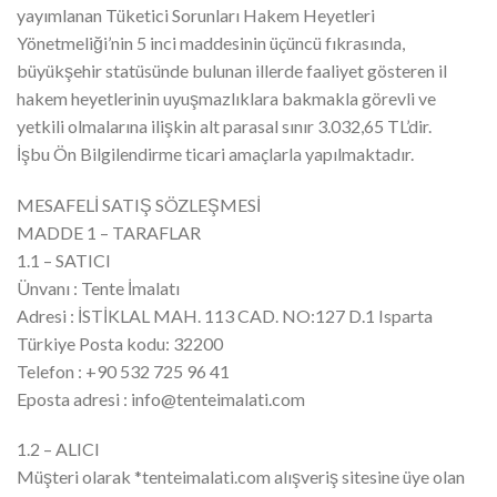
yayımlanan Tüketici Sorunları Hakem Heyetleri
Yönetmeliği’nin 5 inci maddesinin üçüncü fıkrasında,
büyükşehir statüsünde bulunan illerde faaliyet gösteren il
hakem heyetlerinin uyuşmazlıklara bakmakla görevli ve
yetkili olmalarına ilişkin alt parasal sınır 3.032,65 TL’dir.
İşbu Ön Bilgilendirme ticari amaçlarla yapılmaktadır.
MESAFELİ SATIŞ SÖZLEŞMESİ
MADDE 1 – TARAFLAR
1.1 – SATICI
Ünvanı : Tente İmalatı
Adresi : İSTİKLAL MAH. 113 CAD. NO:127 D.1 Isparta
Türkiye Posta kodu: 32200
Telefon : +90 532 725 96 41
Eposta adresi : info@tenteimalati.com
1.2 – ALICI
Müşteri olarak *tenteimalati.com alışveriş sitesine üye olan