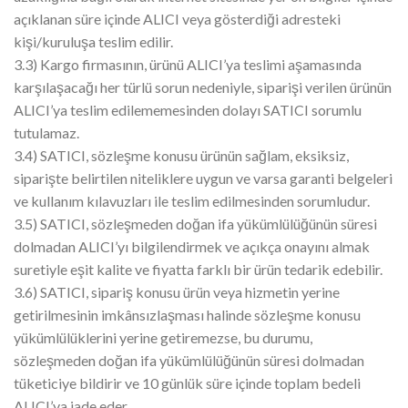
açıklanan süre içinde ALICI veya gösterdiği adresteki
kişi/kuruluşa teslim edilir.
3.3) Kargo firmasının, ürünü ALICI’ya teslimi aşamasında
karşılaşacağı her türlü sorun nedeniyle, siparişi verilen ürünün
ALICI’ya teslim edilememesinden dolayı SATICI sorumlu
tutulamaz.
3.4) SATICI, sözleşme konusu ürünün sağlam, eksiksiz,
siparişte belirtilen niteliklere uygun ve varsa garanti belgeleri
ve kullanım kılavuzları ile teslim edilmesinden sorumludur.
3.5) SATICI, sözleşmeden doğan ifa yükümlülüğünün süresi
dolmadan ALICI’yı bilgilendirmek ve açıkça onayını almak
suretiyle eşit kalite ve fiyatta farklı bir ürün tedarik edebilir.
3.6) SATICI, sipariş konusu ürün veya hizmetin yerine
getirilmesinin imkânsızlaşması halinde sözleşme konusu
yükümlülüklerini yerine getiremezse, bu durumu,
sözleşmeden doğan ifa yükümlülüğünün süresi dolmadan
tüketiciye bildirir ve 10 günlük süre içinde toplam bedeli
ALICI’ya iade eder.