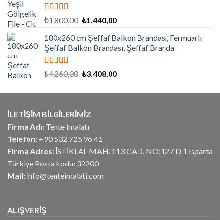
5 üzerinden
Orijinal
Şu
₺
1.800,00
₺
1.440,00
5.00
oy aldı
fiyat:
andaki
180x260 cm Şeffaf Balkon Brandası, Fermuarlı
₺1.800,00.
fiyat:
Şeffaf Balkon Brandası, Şeffaf Branda
₺1.440,00.
5 üzerinden
Orijinal
Şu
₺
4.260,00
₺
3.408,00
5.00
oy aldı
fiyat:
andaki
₺4.260,00.
fiyat:
₺3.408,00.
İLETİŞİM BİLGİLERİMİZ
Firma Adı:
Tente İmalatı
Telefon:
+90 532 725 96 41
Firma Adres:
İSTİKLAL MAH. 113 CAD. NO:127 D.1 Isparta
Türkiye Posta kodu: 32200
Mail:
info@tenteimalati.com
ALIŞVERİŞ