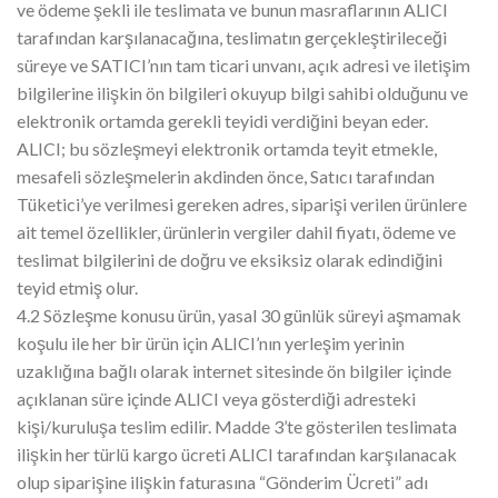
ve ödeme şekli ile teslimata ve bunun masraflarının ALICI
tarafından karşılanacağına, teslimatın gerçekleştirileceği
süreye ve SATICI’nın tam ticari unvanı, açık adresi ve iletişim
bilgilerine ilişkin ön bilgileri okuyup bilgi sahibi olduğunu ve
elektronik ortamda gerekli teyidi verdiğini beyan eder.
ALICI; bu sözleşmeyi elektronik ortamda teyit etmekle,
mesafeli sözleşmelerin akdinden önce, Satıcı tarafından
Tüketici’ye verilmesi gereken adres, siparişi verilen ürünlere
ait temel özellikler, ürünlerin vergiler dahil fiyatı, ödeme ve
teslimat bilgilerini de doğru ve eksiksiz olarak edindiğini
teyid etmiş olur.
4.2 Sözleşme konusu ürün, yasal 30 günlük süreyi aşmamak
koşulu ile her bir ürün için ALICI’nın yerleşim yerinin
uzaklığına bağlı olarak internet sitesinde ön bilgiler içinde
açıklanan süre içinde ALICI veya gösterdiği adresteki
kişi/kuruluşa teslim edilir. Madde 3’te gösterilen teslimata
ilişkin her türlü kargo ücreti ALICI tarafından karşılanacak
olup siparişine ilişkin faturasına “Gönderim Ücreti” adı