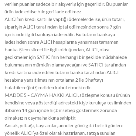
verilen puanlar sadece bir alışveriş için geçerlidir. Bu puanlar
ürün iade edilse bile geri iade edilmez.
ALICI’nın kredi kartı ile yaptığı ödemelerde ise, ürün tutarı,
siparişin ALICI tarafından iptal edilmesinden sonra 7 gün
içerisinde ilgili bankaya iade edilir. Bu tutarın bankaya
iadesinden sonra ALICI hesaplarına yansıması tamamen
banka işlem süreci ile ilgili olduğundan, ALICI, olası
gecikmeler için SATICI’nın herhangi bir şekilde müdahalede
bulunmasının mümkün olamayacağını ve SATICI tarafından
kredi kartına iade edilen tutarın banka tarafından ALICI
hesabına yansıtılmasının ortalama 2 ile 3 haftayı
bulabileceğini şimdiden kabul etmektedir.
MADDE 5 – CAYMA HAKKI ALICI, sözleşme konusu ürünün
kendisine veya gösterdiği adresteki kişi/kuruluşa tesliminden
itibaren 14 gün içinde hiçbir sebep göstermek zorunda
olmaksızın cayma hakkına sahiptir.
Ancak, yılbaşı, bayramlar, anneler günü gibi belirli günlere
yönelik ALICI’ya özel olarak hazırlanan, satışa sunulan