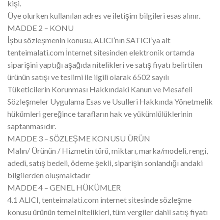
kişi.
Üye olurken kullanılan adres ve iletişim bilgileri esas alınır.
MADDE 2 – KONU
İşbu sözleşmenin konusu, ALICI’nın SATICI’ya ait
tenteimalati.com İnternet sitesinden elektronik ortamda
siparişini yaptığı aşağıda nitelikleri ve satış fiyatı belirtilen
ürünün satışı ve teslimi ile ilgili olarak 6502 sayılı
Tüketicilerin Korunması Hakkındaki Kanun ve Mesafeli
Sözleşmeler Uygulama Esas ve Usulleri Hakkında Yönetmelik
hükümleri gereğince tarafların hak ve yükümlülüklerinin
saptanmasıdır.
MADDE 3 – SÖZLEŞME KONUSU ÜRÜN
Malın/ Ürünün / Hizmetin türü, miktarı, marka/modeli, rengi,
adedi, satış bedeli, ödeme şekli, siparişin sonlandığı andaki
bilgilerden oluşmaktadır
MADDE 4 – GENEL HÜKÜMLER
4.1 ALICI, tenteimalati.com internet sitesinde sözleşme
konusu ürünün temel nitelikleri, tüm vergiler dahil satış fiyatı