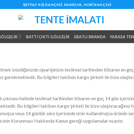
ŞEFFAF KIŞ BAHÇESI, KAMELYA, HOBI BAHÇESI
 GÖLGELIK
BATTI ÇIKTI GÖLGELIK
EBATLI BRANDA
YARASA TE
etmek istediğinizde siparişinizin teslimat tarihinden itibaren en ge
ız gerekmektedir. Bu bilgileri takiben kargo şirketi ile bize ulaştı
ı çıkması halinde teslimat tarihinden itibaren en geç 14 gün içerisi
edir. Bu bilgileri takiben kargo şirketi ile bize ulaştıracağınız hata
şmuşsa veya 14 günlük süre içerisinde ürün kullanılmışsa ürünün ia
eticinin Korunması Hakkında Kanun gereği uygulamalar esastır.