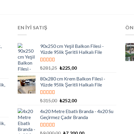
EN İYİ SATIŞ
ÖN
,
90x250 cm Yeşil Balkon Filesi -
Yüzde 95lik Şeritli Halkalı File
5 üzerinden
Orijinal
Şu
₺
281,25
₺
225,00
5.00
oy aldı
fiyat:
andaki
80x280 cm Krem Balkon Filesi -
₺281,25.
fiyat:
ik,
Yüzde 95lik Şeritli Halkalı File
₺225,00.
,00.
5 üzerinden
Orijinal
Şu
₺
315,00
₺
252,00
5.00
oy aldı
fiyat:
andaki
4x20 Metre Ebatlı Branda - 4x20 Su
₺315,00.
fiyat:
Geçirmez Çadır Branda
₺252,00.
ik,
,00.
5 üzerinden
Orijinal
Şu
₺
9.000,00
₺
7.200,00