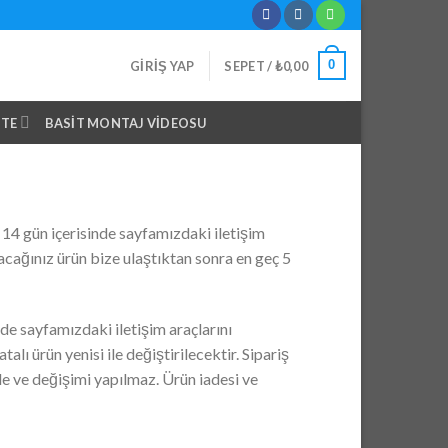
0
GIRIŞ YAP
SEPET /
₺
0,00
NTE
BASIT MONTAJ VIDEOSU
ç 14 gün içerisinde sayfamızdaki iletişim
racağınız ürün bize ulaştıktan sonra en geç 5
nde sayfamızdaki iletişim araçlarını
lı ürün yenisi ile değiştirilecektir. Sipariş
de ve değişimi yapılmaz. Ürün iadesi ve