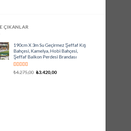
E ÇIKANLAR
190cm X 3m Su Geçirmez Şeffaf Kış
Bahçesi, Kamelya, Hobi Bahçesi,
Şeffaf Balkon Perdesi Brandası
5 üzerinden
Orijinal
Şu
₺
4.275,00
₺
3.420,00
5.00
oy aldı
fiyat:
andaki
₺4.275,00.
fiyat:
₺3.420,00.