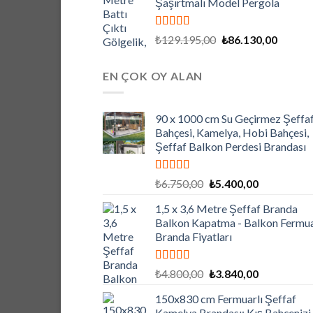
Şaşırtmalı Model Pergola
5 üzerinden
Orijinal
Şu
₺
129.195,00
₺
86.130,00
5.00
oy aldı
fiyat:
andaki
₺129.195,00.
fiyat:
EN ÇOK OY ALAN
₺86.130
90 x 1000 cm Su Geçirmez Şeffaf
Bahçesi, Kamelya, Hobi Bahçesi,
Şeffaf Balkon Perdesi Brandası
5 üzerinden
Orijinal
Şu
₺
6.750,00
₺
5.400,00
5.00
oy aldı
fiyat:
andaki
1,5 x 3,6 Metre Şeffaf Branda
₺6.750,00.
fiyat:
Balkon Kapatma - Balkon Fermua
₺5.400,00.
Branda Fiyatları
5 üzerinden
Orijinal
Şu
₺
4.800,00
₺
3.840,00
5.00
oy aldı
fiyat:
andaki
150x830 cm Fermuarlı Şeffaf
₺4.800,00.
fiyat:
Kamelya Brandası: Kış Bahçenizi