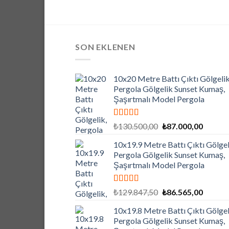
SON EKLENEN
10x20 Metre Battı Çıktı Gölgelik
Pergola Gölgelik Sunset Kumaş,
Şaşırtmalı Model Pergola
5 üzerinden
Orijinal
Şu
₺
130.500,00
₺
87.000,00
5.00
oy aldı
fiyat:
andaki
10x19.9 Metre Battı Çıktı Gölgel
₺130.500,00.
fiyat:
Pergola Gölgelik Sunset Kumaş,
₺87.000
Şaşırtmalı Model Pergola
5 üzerinden
Orijinal
Şu
₺
129.847,50
₺
86.565,00
5.00
oy aldı
fiyat:
andaki
10x19.8 Metre Battı Çıktı Gölgel
₺129.847,50.
fiyat:
Pergola Gölgelik Sunset Kumaş,
₺86.565