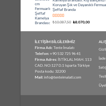
₺3.840,00.
Koruyan Şık ve Dayanıklı Fermuar
Şeffaf Branda
5 üzerinden
Orijinal
Şu
₺
10.087,50
₺
8.070,00
5.00
oy aldı
fiyat:
andaki
₺10.087,50.
fiyat:
₺8.070,00
İLETİŞİM BİLGİLERİMİZ
ALI
Firma Adı:
Tente İmalatı
Gizl
Telefon:
+90 532 725 96 41
İade
Firma Adres:
İSTİKLAL MAH. 113
CAD. NO:127 D.1 Isparta Türkiye
Satı
Posta kodu: 32200
Tesl
Mail:
info@tenteimalati.com
Üyel