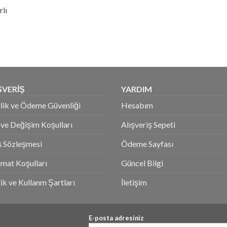
lı
.
ŞVERİŞ
YARDIM
ilik ve Ödeme Güvenliği
Hesabım
 ve Değişim Koşulları
Alışveriş Sepeti
ş Sözleşmesi
Ödeme Sayfası
imat Koşulları
Güncel Bilgi
ik ve Kullanm Şartları
İletişim
E-posta adresiniz