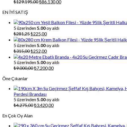
Orijinal
Şu
₺
129.195,00
₺
86.130,00
fiyat:
andaki
EN İYİ SATIŞ
₺129.195,00.
fiyat:
₺86.130,00.
5 üzerinden
5.00
oy aldı
Orijinal
Şu
₺
281,25
₺
225,00
fiyat:
andaki
₺281,25.
fiyat:
5 üzerinden
5.00
oy aldı
₺225,00.
Orijinal
Şu
₺
315,00
₺
252,00
fiyat:
andaki
₺315,00.
fiyat:
5 üzerinden
5.00
oy aldı
₺252,00.
Orijinal
Şu
₺
9.000,00
₺
7.200,00
fiyat:
andaki
Öne Çıkanlar
₺9.000,00.
fiyat:
₺7.200,00.
Perdesi Brandası
5 üzerinden
5.00
oy aldı
Orijinal
Şu
₺
4.275,00
₺
3.420,00
fiyat:
andaki
En Çok Oy Alan
₺4.275,00.
fiyat:
₺3.420,00.