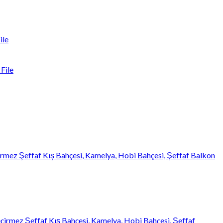
ile
File
mez Şeffaf Kış Bahçesi, Kamelya, Hobi Bahçesi, Şeffaf Balkon
çirmez Şeffaf Kış Bahçesi, Kamelya, Hobi Bahçesi, Şeffaf