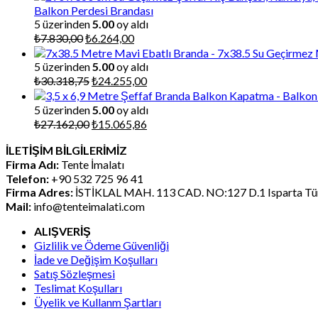
Balkon Perdesi Brandası
5 üzerinden
5.00
oy aldı
Orijinal
Şu
₺
7.830,00
₺
6.264,00
fiyat:
andaki
₺7.830,00.
fiyat:
5 üzerinden
5.00
oy aldı
₺6.264,00.
Orijinal
Şu
₺
30.318,75
₺
24.255,00
fiyat:
andaki
₺30.318,75.
fiyat:
5 üzerinden
5.00
oy aldı
₺24.255,00.
Orijinal
Şu
₺
27.162,00
₺
15.065,86
fiyat:
andaki
İLETİŞİM BİLGİLERİMİZ
₺27.162,00.
fiyat:
Firma Adı:
Tente İmalatı
₺15.065,86.
Telefon:
+90 532 725 96 41
Firma Adres:
İSTİKLAL MAH. 113 CAD. NO:127 D.1 Isparta Tür
Mail:
info@tenteimalati.com
ALIŞVERİŞ
Gizlilik ve Ödeme Güvenliği
İade ve Değişim Koşulları
Satış Sözleşmesi
Teslimat Koşulları
Üyelik ve Kullanm Şartları