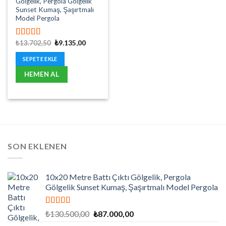
Gölgelik, Pergola Gölgelik
Sunset Kumaş, Şaşırtmalı
Model Pergola
Orijinal
Şu
₺
13.702,50
₺
9.135,00
5 üzerinden
fiyat:
andaki
5.00
oy aldı
₺13.702,50.
fiyat:
SEPETE EKLE
₺9.135,00.
HEMEN AL
SON EKLENEN
10x20 Metre Battı Çıktı Gölgelik, Pergola
Gölgelik Sunset Kumaş, Şaşırtmalı Model Pergola
5 üzerinden
Orijinal
Şu
₺
130.500,00
₺
87.000,00
5.00
oy aldı
fiyat:
andaki