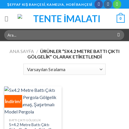
Skip
ŞEFFAF KIŞ BAHÇESI, KAMELYA, HOBI BAHÇESI
to
content
0
Ara:
ANA SAYFA
/
ÜRÜNLER “5X4.2 METRE BATTI ÇIKTI
GÖLGELIK” OLARAK ETIKETLENDI
İndirim!
BATTI ÇIKTI GÖLGELIK
5×4.2 Metre Battı Çıktı