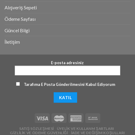
Alışveriş Sepeti
Ödeme Sayfası
Güncel Bilgi
İletişim
E-posta adresiniz
Tarafıma E Posta Gönderilmesini Kabul Ediyorum
SATIŞ SÖZLEŞMESI
ÜYELIK VE KULLANM ŞARTLARI
GIZLILIK VE ÖDEME GÜVENLIĞI
İADE VE DEĞIŞIM KOŞULLARI