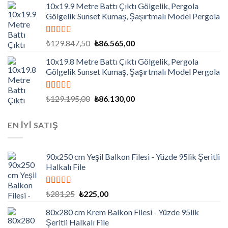
10x19.9 Metre Battı Çıktı Gölgelik, Pergola
₺130.500,00.
fiyat:
Gölgelik Sunset Kumaş, Şaşırtmalı Model Pergola
₺87.000,00.
5 üzerinden
Orijinal
Şu
₺
129.847,50
₺
86.565,00
5.00
oy aldı
fiyat:
andaki
10x19.8 Metre Battı Çıktı Gölgelik, Pergola
₺129.847,50.
fiyat:
Gölgelik Sunset Kumaş, Şaşırtmalı Model Pergola
₺86.565,00.
5 üzerinden
Orijinal
Şu
₺
129.195,00
₺
86.130,00
5.00
oy aldı
fiyat:
andaki
₺129.195,00.
fiyat:
EN İYİ SATIŞ
₺86.130,00.
90x250 cm Yeşil Balkon Filesi - Yüzde 95lik Şeritli
Halkalı File
5 üzerinden
Orijinal
Şu
₺
281,25
₺
225,00
5.00
oy aldı
fiyat:
andaki
80x280 cm Krem Balkon Filesi - Yüzde 95lik
₺281,25.
fiyat:
Şeritli Halkalı File
₺225,00.