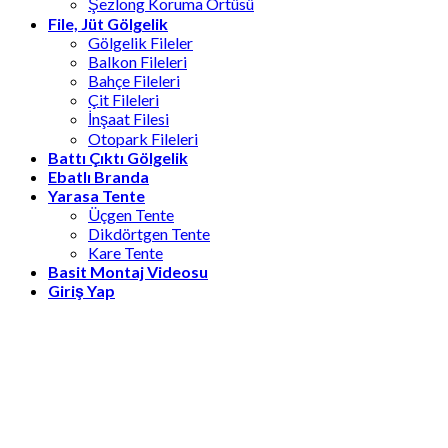
Şezlong Koruma Örtüsü
File, Jüt Gölgelik
Gölgelik Fileler
Balkon Fileleri
Bahçe Fileleri
Çit Fileleri
İnşaat Filesi
Otopark Fileleri
Battı Çıktı Gölgelik
Ebatlı Branda
Yarasa Tente
Üçgen Tente
Dikdörtgen Tente
Kare Tente
Basit Montaj Videosu
Giriş Yap