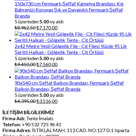
150x730 cm Fermuarlı Şeffaf Kamelya Brandası: Kış
Bahçenizi Koruyan Şık ve Dayanıklı Fermuarlı Şeffaf
Branda
5 üzerinden
5.00
oy aldı
Orijinal
Şu
₺
8.962,50
₺
7.170,00
fiyat:
andaki
₺8.962,50.
fiyat:
₺7.170,00.
2x42 Metre Yeşil Gölgelik File - Çit Filesi Yüzde 95 Lik
Şeritli Halkalı - Gölgelik Tente - Çit Örtüsü
5 üzerinden
5.00
oy aldı
Orijinal
Şu
₺
9.450,00
₺
7.560,00
fiyat:
andaki
₺9.450,00.
fiyat:
₺7.560,00.
90x540 cm Şeffaf Balkon Brandası, Fermuarlı Şeffaf
Balkon Brandası, Şeffaf Branda
5 üzerinden
5.00
oy aldı
Orijinal
Şu
₺
4.395,00
₺
3.516,00
fiyat:
andaki
İLETİŞİM BİLGİLERİMİZ
₺4.395,00.
fiyat:
Firma Adı:
Tente İmalatı
₺3.516,00.
Telefon:
+90 532 725 96 41
Firma Adres:
İSTİKLAL MAH. 113 CAD. NO:127 D.1 Isparta