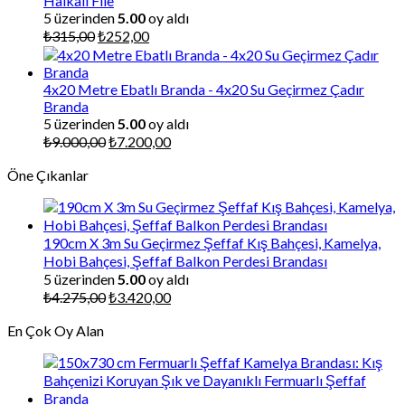
Halkalı File
5 üzerinden
5.00
oy aldı
Orijinal
Şu
₺
315,00
₺
252,00
fiyat:
andaki
₺315,00.
fiyat:
₺252,00.
4x20 Metre Ebatlı Branda - 4x20 Su Geçirmez Çadır
Branda
5 üzerinden
5.00
oy aldı
Orijinal
Şu
₺
9.000,00
₺
7.200,00
fiyat:
andaki
Öne Çıkanlar
₺9.000,00.
fiyat:
₺7.200,00.
190cm X 3m Su Geçirmez Şeffaf Kış Bahçesi, Kamelya,
Hobi Bahçesi, Şeffaf Balkon Perdesi Brandası
5 üzerinden
5.00
oy aldı
Orijinal
Şu
₺
4.275,00
₺
3.420,00
fiyat:
andaki
En Çok Oy Alan
₺4.275,00.
fiyat:
₺3.420,00.