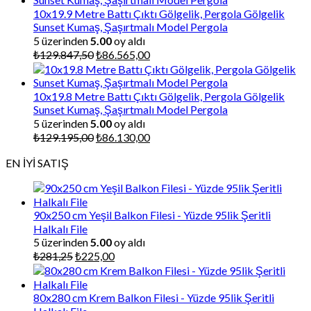
₺87.000,00.
10x19.9 Metre Battı Çıktı Gölgelik, Pergola Gölgelik
Sunset Kumaş, Şaşırtmalı Model Pergola
5 üzerinden
5.00
oy aldı
Orijinal
Şu
₺
129.847,50
₺
86.565,00
fiyat:
andaki
₺129.847,50.
fiyat:
₺86.565,00.
10x19.8 Metre Battı Çıktı Gölgelik, Pergola Gölgelik
Sunset Kumaş, Şaşırtmalı Model Pergola
5 üzerinden
5.00
oy aldı
Orijinal
Şu
₺
129.195,00
₺
86.130,00
fiyat:
andaki
EN İYİ SATIŞ
₺129.195,00.
fiyat:
₺86.130,00.
90x250 cm Yeşil Balkon Filesi - Yüzde 95lik Şeritli
Halkalı File
5 üzerinden
5.00
oy aldı
Orijinal
Şu
₺
281,25
₺
225,00
fiyat:
andaki
₺281,25.
fiyat:
₺225,00.
80x280 cm Krem Balkon Filesi - Yüzde 95lik Şeritli