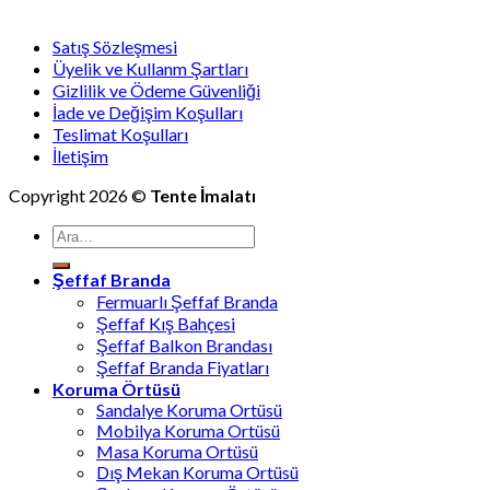
Satış Sözleşmesi
Üyelik ve Kullanm Şartları
Gizlilik ve Ödeme Güvenliği
İade ve Değişim Koşulları
Teslimat Koşulları
İletişim
Copyright 2026 ©
Tente İmalatı
Ara:
Şeffaf Branda
Fermuarlı Şeffaf Branda
Şeffaf Kış Bahçesi
Şeffaf Balkon Brandası
Şeffaf Branda Fiyatları
Koruma Örtüsü
Sandalye Koruma Ortüsü
Mobilya Koruma Ortüsü
Masa Koruma Ortüsü
Dış Mekan Koruma Ortüsü