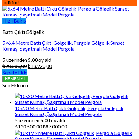
İndirim!
Hızlı Bakış
Battı Çıktı Gölgelik
5×6.4 Metre Battı Çıktı Gölgelik, Pergola Gölgelik Sunset
Kumaş, Şaşırtmalı Model Pergola
5 üzerinden
5.00
oy aldı
Orijinal
Şu
₺
20.880,00
₺
13.920,00
fiyat:
andaki
Sepete Ekle
₺20.880,00.
fiyat:
HEMEN AL
₺13.920,00.
Son Eklenen
10x20 Metre Battı Çıktı Gölgelik, Pergola Gölgelik
Sunset Kumaş, Şaşırtmalı Model Pergola
5 üzerinden
5.00
oy aldı
Orijinal
Şu
₺
130.500,00
₺
87.000,00
fiyat:
andaki
₺130.500,00.
fiyat: