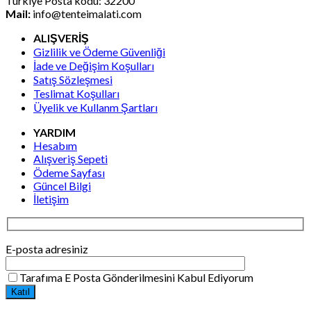
Türkiye Posta kodu: 32200
Mail:
info@tenteimalati.com
ALIŞVERİŞ
Gizlilik ve Ödeme Güvenliği
İade ve Değişim Koşulları
Satış Sözleşmesi
Teslimat Koşulları
Üyelik ve Kullanm Şartları
YARDIM
Hesabım
Alışveriş Sepeti
Ödeme Sayfası
Güncel Bilgi
İletişim
E-posta adresiniz
Tarafıma E Posta Gönderilmesini Kabul Ediyorum