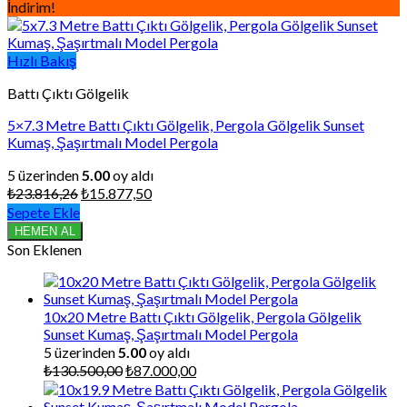
İndirim!
Hızlı Bakış
Battı Çıktı Gölgelik
5×7.3 Metre Battı Çıktı Gölgelik, Pergola Gölgelik Sunset
Kumaş, Şaşırtmalı Model Pergola
5 üzerinden
5.00
oy aldı
Orijinal
Şu
₺
23.816,26
₺
15.877,50
fiyat:
andaki
Sepete Ekle
₺23.816,26.
fiyat:
HEMEN AL
₺15.877,50.
Son Eklenen
10x20 Metre Battı Çıktı Gölgelik, Pergola Gölgelik
Sunset Kumaş, Şaşırtmalı Model Pergola
5 üzerinden
5.00
oy aldı
Orijinal
Şu
₺
130.500,00
₺
87.000,00
fiyat:
andaki
₺130.500,00.
fiyat: