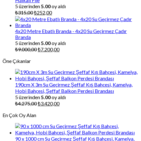
Halkalı File
5 üzerinden
5.00
oy aldı
Orijinal
Şu
₺
315,00
₺
252,00
fiyat:
andaki
₺315,00.
fiyat:
₺252,00.
4x20 Metre Ebatlı Branda - 4x20 Su Geçirmez Çadır
Branda
5 üzerinden
5.00
oy aldı
Orijinal
Şu
₺
9.000,00
₺
7.200,00
fiyat:
andaki
Öne Çıkanlar
₺9.000,00.
fiyat:
₺7.200,00.
190cm X 3m Su Geçirmez Şeffaf Kış Bahçesi, Kamelya,
Hobi Bahçesi, Şeffaf Balkon Perdesi Brandası
5 üzerinden
5.00
oy aldı
Orijinal
Şu
₺
4.275,00
₺
3.420,00
fiyat:
andaki
En Çok Oy Alan
₺4.275,00.
fiyat:
₺3.420,00.
90 x 1000 cm Su Geçirmez Şeffaf Kış Bahçesi, Kamelya,