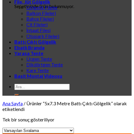
File, Jüt Gölgelik
Sepetinizde ürün bulunmuyor.
Gölgelik Fileler
Balkon Fileleri
Bahçe Fileleri
Çit Fileleri
İnşaat Filesi
Otopark Fileleri
Battı Çıktı Gölgelik
Ebatlı Branda
Yarasa Tente
Üçgen Tente
Dikdörtgen Tente
Kare Tente
Basit Montaj Videosu
Ara:
Ana Sayfa
/
Ürünler “5x7.3 Metre Battı Çıktı Gölgelik” olarak
etiketlendi
Tek bir sonuç gösteriliyor