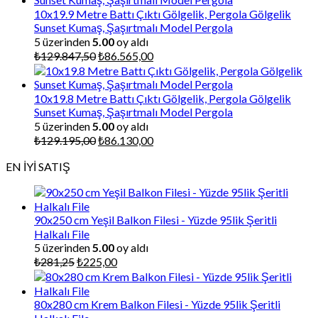
₺87.000,00.
10x19.9 Metre Battı Çıktı Gölgelik, Pergola Gölgelik
Sunset Kumaş, Şaşırtmalı Model Pergola
5 üzerinden
5.00
oy aldı
Orijinal
Şu
₺
129.847,50
₺
86.565,00
fiyat:
andaki
₺129.847,50.
fiyat:
₺86.565,00.
10x19.8 Metre Battı Çıktı Gölgelik, Pergola Gölgelik
Sunset Kumaş, Şaşırtmalı Model Pergola
5 üzerinden
5.00
oy aldı
Orijinal
Şu
₺
129.195,00
₺
86.130,00
fiyat:
andaki
EN İYİ SATIŞ
₺129.195,00.
fiyat:
₺86.130,00.
90x250 cm Yeşil Balkon Filesi - Yüzde 95lik Şeritli
Halkalı File
5 üzerinden
5.00
oy aldı
Orijinal
Şu
₺
281,25
₺
225,00
fiyat:
andaki
₺281,25.
fiyat:
₺225,00.
80x280 cm Krem Balkon Filesi - Yüzde 95lik Şeritli