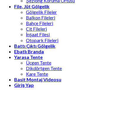
Şezlong Koruma Örtüsü
File, Jüt Gölgelik
Gölgelik Fileler
Balkon Fileleri
Bahçe Fileleri
Çit Fileleri
İnşaat Filesi
Otopark Fileleri
Battı Çıktı Gölgelik
Ebatlı Branda
Yarasa Tente
Üçgen Tente
Dikdörtgen Tente
Kare Tente
Basit Montaj Videosu
Giriş Yap