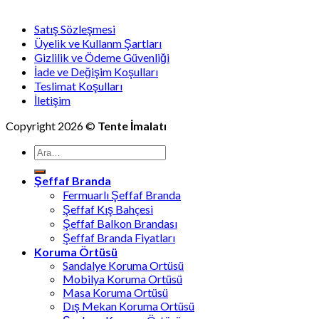
Satış Sözleşmesi
Üyelik ve Kullanm Şartları
Gizlilik ve Ödeme Güvenliği
İade ve Değişim Koşulları
Teslimat Koşulları
İletişim
Copyright 2026 ©
Tente İmalatı
Ara:
Şeffaf Branda
Fermuarlı Şeffaf Branda
Şeffaf Kış Bahçesi
Şeffaf Balkon Brandası
Şeffaf Branda Fiyatları
Koruma Örtüsü
Sandalye Koruma Ortüsü
Mobilya Koruma Ortüsü
Masa Koruma Ortüsü
Dış Mekan Koruma Ortüsü