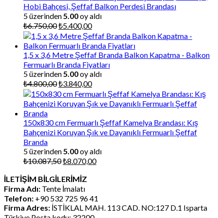
Hobi Bahçesi, Şeffaf Balkon Perdesi Brandası
5 üzerinden
5.00
oy aldı
Orijinal
Şu
₺
6.750,00
₺
5.400,00
fiyat:
andaki
₺6.750,00.
fiyat:
₺5.400,00.
1,5 x 3,6 Metre Şeffaf Branda Balkon Kapatma - Balkon
Fermuarlı Branda Fiyatları
5 üzerinden
5.00
oy aldı
Orijinal
Şu
₺
4.800,00
₺
3.840,00
fiyat:
andaki
₺4.800,00.
fiyat:
₺3.840,00.
150x830 cm Fermuarlı Şeffaf Kamelya Brandası: Kış
Bahçenizi Koruyan Şık ve Dayanıklı Fermuarlı Şeffaf
Branda
5 üzerinden
5.00
oy aldı
Orijinal
Şu
₺
10.087,50
₺
8.070,00
fiyat:
andaki
İLETİŞİM BİLGİLERİMİZ
₺10.087,50.
fiyat:
Firma Adı:
Tente İmalatı
₺8.070,00.
Telefon:
+90 532 725 96 41
Firma Adres:
İSTİKLAL MAH. 113 CAD. NO:127 D.1 Isparta
Türkiye Posta kodu: 32200