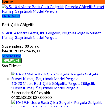
İndirim!
Hızlı Bakış
Battı Çıktı Gölgelik
6.5×10.4 Metre Battı Çıktı Gölgelik, Pergola Gölgelik Sunset
Kumaş, Şaşırtmalı Model Pergola
5 üzerinden
5.00
oy aldı
Orijinal
Şu
₺
44.109,00
₺
29.406,00
fiyat:
andaki
Sepete Ekle
₺44.109,00.
fiyat:
HEMEN AL
₺29.406,00.
Son Eklenen
10x20 Metre Battı Çıktı Gölgelik, Pergola Gölgelik
Sunset Kumaş, Şaşırtmalı Model Pergola
5 üzerinden
5.00
oy aldı
Orijinal
Şu
₺
130.500,00
₺
87.000,00
fiyat:
andaki
₺130.500,00.
fiyat: