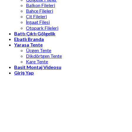
Balkon Fileleri
Bahçe Fileleri
Çit Fileleri
İnşaat Filesi
Otopark Fileleri
Battı Çıktı Gölgelik
Ebatlı Branda
Yarasa Tente
Üçgen Tente
Dikdörtgen Tente
Kare Tente
Basit Montaj Videosu
Giriş Yap