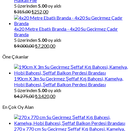
Halkalı File
5 üzerinden
5.00
oy aldı
Orijinal
Şu
₺
315,00
₺
252,00
fiyat:
andaki
₺315,00.
fiyat:
₺252,00.
4x20 Metre Ebatlı Branda - 4x20 Su Geçirmez Çadır
Branda
5 üzerinden
5.00
oy aldı
Orijinal
Şu
₺
9.000,00
₺
7.200,00
fiyat:
andaki
Öne Çıkanlar
₺9.000,00.
fiyat:
₺7.200,00.
190cm X 3m Su Geçirmez Şeffaf Kış Bahçesi, Kamelya,
Hobi Bahçesi, Şeffaf Balkon Perdesi Brandası
5 üzerinden
5.00
oy aldı
Orijinal
Şu
₺
4.275,00
₺
3.420,00
fiyat:
andaki
En Çok Oy Alan
₺4.275,00.
fiyat:
₺3.420,00.
270 x 770 cm Su Geçirmez Şeffaf Kış Bahçesi, Kamelya,