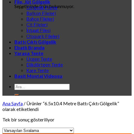
File, Jüt Gölgelik
Sepetinizde ürün bulunmuyor.
Gölgelik Fileler
Balkon Fileleri
Bahçe Fileleri
Çit Fileleri
İnşaat Filesi
Otopark Fileleri
Battı Çıktı Gölgelik
Ebatlı Branda
Yarasa Tente
Üçgen Tente
Dikdörtgen Tente
Kare Tente
Basit Montaj Videosu
Ara:
Ana Sayfa
/
Ürünler “6.5x10.4 Metre Battı Çıktı Gölgelik”
olarak etiketlendi
Tek bir sonuç gösteriliyor