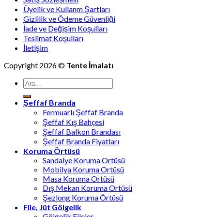
Üyelik ve Kullanm Şartları
Gizlilik ve Ödeme Güvenliği
İade ve Değişim Koşulları
Teslimat Koşulları
İletişim
Copyright 2026 ©
Tente İmalatı
Ara:
Şeffaf Branda
Fermuarlı Şeffaf Branda
Şeffaf Kış Bahçesi
Şeffaf Balkon Brandası
Şeffaf Branda Fiyatları
Koruma Örtüsü
Sandalye Koruma Ortüsü
Mobilya Koruma Ortüsü
Masa Koruma Ortüsü
Dış Mekan Koruma Ortüsü
Şezlong Koruma Örtüsü
File, Jüt Gölgelik
Gölgelik Fileler