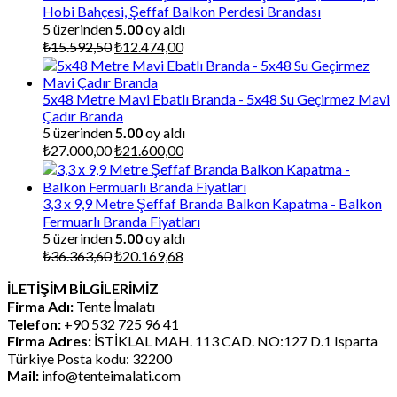
Hobi Bahçesi, Şeffaf Balkon Perdesi Brandası
5 üzerinden
5.00
oy aldı
Orijinal
Şu
₺
15.592,50
₺
12.474,00
fiyat:
andaki
₺15.592,50.
fiyat:
₺12.474,00.
5x48 Metre Mavi Ebatlı Branda - 5x48 Su Geçirmez Mavi
Çadır Branda
5 üzerinden
5.00
oy aldı
Orijinal
Şu
₺
27.000,00
₺
21.600,00
fiyat:
andaki
₺27.000,00.
fiyat:
₺21.600,00.
3,3 x 9,9 Metre Şeffaf Branda Balkon Kapatma - Balkon
Fermuarlı Branda Fiyatları
5 üzerinden
5.00
oy aldı
Orijinal
Şu
₺
36.363,60
₺
20.169,68
fiyat:
andaki
İLETİŞİM BİLGİLERİMİZ
₺36.363,60.
fiyat:
Firma Adı:
Tente İmalatı
₺20.169,68.
Telefon:
+90 532 725 96 41
Firma Adres:
İSTİKLAL MAH. 113 CAD. NO:127 D.1 Isparta
Türkiye Posta kodu: 32200
Mail:
info@tenteimalati.com