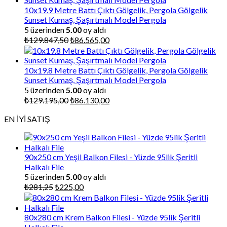
₺87.000,00.
10x19.9 Metre Battı Çıktı Gölgelik, Pergola Gölgelik
Sunset Kumaş, Şaşırtmalı Model Pergola
5 üzerinden
5.00
oy aldı
Orijinal
Şu
₺
129.847,50
₺
86.565,00
fiyat:
andaki
₺129.847,50.
fiyat:
₺86.565,00.
10x19.8 Metre Battı Çıktı Gölgelik, Pergola Gölgelik
Sunset Kumaş, Şaşırtmalı Model Pergola
5 üzerinden
5.00
oy aldı
Orijinal
Şu
₺
129.195,00
₺
86.130,00
fiyat:
andaki
EN İYİ SATIŞ
₺129.195,00.
fiyat:
₺86.130,00.
90x250 cm Yeşil Balkon Filesi - Yüzde 95lik Şeritli
Halkalı File
5 üzerinden
5.00
oy aldı
Orijinal
Şu
₺
281,25
₺
225,00
fiyat:
andaki
₺281,25.
fiyat:
₺225,00.
80x280 cm Krem Balkon Filesi - Yüzde 95lik Şeritli