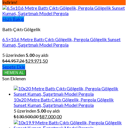
İndirim!
Hızlı Bakış
Battı Çıktı Gölgelik
6.5×10.6 Metre Battı Çıktı Gölgelik, Pergola Gölgelik Sunset
Kumaş, Şaşırtmalı Model Pergola
5 üzerinden
5.00
oy aldı
Orijinal
Şu
₺
44.957,26
₺
29.971,50
fiyat:
andaki
Sepete Ekle
₺44.957,26.
fiyat:
HEMEN AL
₺29.971,50.
Son Eklenen
10x20 Metre Battı Çıktı Gölgelik, Pergola Gölgelik
Sunset Kumaş, Şaşırtmalı Model Pergola
5 üzerinden
5.00
oy aldı
Orijinal
Şu
₺
130.500,00
₺
87.000,00
fiyat:
andaki
₺130.500,00.
fiyat: