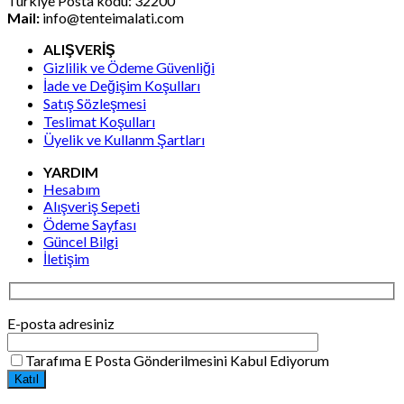
Türkiye Posta kodu: 32200
Mail:
info@tenteimalati.com
ALIŞVERİŞ
Gizlilik ve Ödeme Güvenliği
İade ve Değişim Koşulları
Satış Sözleşmesi
Teslimat Koşulları
Üyelik ve Kullanm Şartları
YARDIM
Hesabım
Alışveriş Sepeti
Ödeme Sayfası
Güncel Bilgi
İletişim
E-posta adresiniz
Tarafıma E Posta Gönderilmesini Kabul Ediyorum