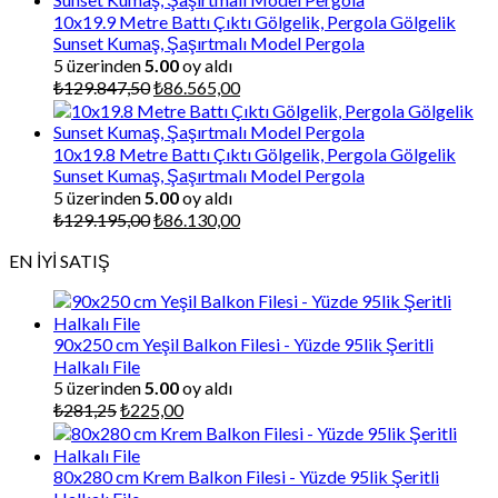
₺87.000,00.
10x19.9 Metre Battı Çıktı Gölgelik, Pergola Gölgelik
Sunset Kumaş, Şaşırtmalı Model Pergola
5 üzerinden
5.00
oy aldı
Orijinal
Şu
₺
129.847,50
₺
86.565,00
fiyat:
andaki
₺129.847,50.
fiyat:
₺86.565,00.
10x19.8 Metre Battı Çıktı Gölgelik, Pergola Gölgelik
Sunset Kumaş, Şaşırtmalı Model Pergola
5 üzerinden
5.00
oy aldı
Orijinal
Şu
₺
129.195,00
₺
86.130,00
fiyat:
andaki
EN İYİ SATIŞ
₺129.195,00.
fiyat:
₺86.130,00.
90x250 cm Yeşil Balkon Filesi - Yüzde 95lik Şeritli
Halkalı File
5 üzerinden
5.00
oy aldı
Orijinal
Şu
₺
281,25
₺
225,00
fiyat:
andaki
₺281,25.
fiyat:
₺225,00.
80x280 cm Krem Balkon Filesi - Yüzde 95lik Şeritli