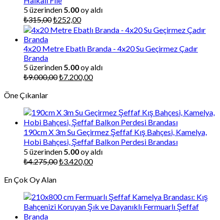
Halkalı File
5 üzerinden
5.00
oy aldı
Orijinal
Şu
₺
315,00
₺
252,00
fiyat:
andaki
₺315,00.
fiyat:
₺252,00.
4x20 Metre Ebatlı Branda - 4x20 Su Geçirmez Çadır
Branda
5 üzerinden
5.00
oy aldı
Orijinal
Şu
₺
9.000,00
₺
7.200,00
fiyat:
andaki
Öne Çıkanlar
₺9.000,00.
fiyat:
₺7.200,00.
190cm X 3m Su Geçirmez Şeffaf Kış Bahçesi, Kamelya,
Hobi Bahçesi, Şeffaf Balkon Perdesi Brandası
5 üzerinden
5.00
oy aldı
Orijinal
Şu
₺
4.275,00
₺
3.420,00
fiyat:
andaki
En Çok Oy Alan
₺4.275,00.
fiyat:
₺3.420,00.