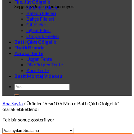
File, Jüt Gölgelik
Sepetinizde ürün bulunmuyor.
Gölgelik Fileler
Balkon Fileleri
Bahçe Fileleri
Çit Fileleri
İnşaat Filesi
Otopark Fileleri
Battı Çıktı Gölgelik
Ebatlı Branda
Yarasa Tente
Üçgen Tente
Dikdörtgen Tente
Kare Tente
Basit Montaj Videosu
Ara:
Ana Sayfa
/
Ürünler “6.5x10.6 Metre Battı Çıktı Gölgelik”
olarak etiketlendi
Tek bir sonuç gösteriliyor