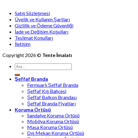
Satış Sözleşmesi
Üyelik ve Kullanm Şartları
Gizlilik ve Ödeme Güvenliği
İade ve Değişim Koşulları
Teslimat Koşulları
İletişim
Copyright 2026 ©
Tente İmalatı
Ara:
Şeffaf Branda
Fermuarlı Şeffaf Branda
Şeffaf Kış Bahçesi
Şeffaf Balkon Brandası
Şeffaf Branda Fiyatları
Koruma Örtüsü
Sandalye Koruma Ortüsü
Mobilya Koruma Ortüsü
Masa Koruma Ortüsü
Dış Mekan Koruma Ortüsü