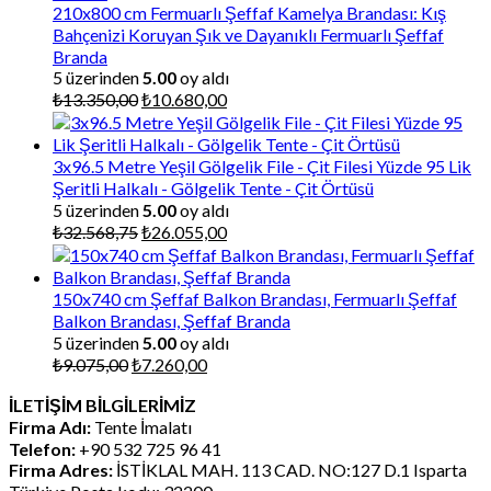
210x800 cm Fermuarlı Şeffaf Kamelya Brandası: Kış
Bahçenizi Koruyan Şık ve Dayanıklı Fermuarlı Şeffaf
Branda
5 üzerinden
5.00
oy aldı
Orijinal
Şu
₺
13.350,00
₺
10.680,00
fiyat:
andaki
₺13.350,00.
fiyat:
₺10.680,00.
3x96.5 Metre Yeşil Gölgelik File - Çit Filesi Yüzde 95 Lik
Şeritli Halkalı - Gölgelik Tente - Çit Örtüsü
5 üzerinden
5.00
oy aldı
Orijinal
Şu
₺
32.568,75
₺
26.055,00
fiyat:
andaki
₺32.568,75.
fiyat:
₺26.055,00.
150x740 cm Şeffaf Balkon Brandası, Fermuarlı Şeffaf
Balkon Brandası, Şeffaf Branda
5 üzerinden
5.00
oy aldı
Orijinal
Şu
₺
9.075,00
₺
7.260,00
fiyat:
andaki
İLETİŞİM BİLGİLERİMİZ
₺9.075,00.
fiyat:
Firma Adı:
Tente İmalatı
₺7.260,00.
Telefon:
+90 532 725 96 41
Firma Adres:
İSTİKLAL MAH. 113 CAD. NO:127 D.1 Isparta