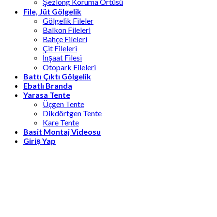
Şezlong Koruma Örtüsü
File, Jüt Gölgelik
Gölgelik Fileler
Balkon Fileleri
Bahçe Fileleri
Çit Fileleri
İnşaat Filesi
Otopark Fileleri
Battı Çıktı Gölgelik
Ebatlı Branda
Yarasa Tente
Üçgen Tente
Dikdörtgen Tente
Kare Tente
Basit Montaj Videosu
Giriş Yap