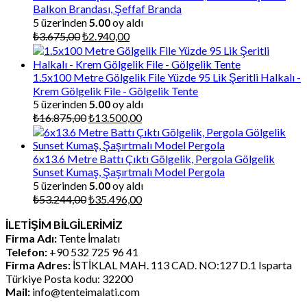
Balkon Brandası, Şeffaf Branda
5 üzerinden
5.00
oy aldı
Orijinal
Şu
₺
3.675,00
₺
2.940,00
fiyat:
andaki
₺3.675,00.
fiyat:
₺2.940,00.
1.5x100 Metre Gölgelik File Yüzde 95 Lik Şeritli Halkalı -
Krem Gölgelik File - Gölgelik Tente
5 üzerinden
5.00
oy aldı
Orijinal
Şu
₺
16.875,00
₺
13.500,00
fiyat:
andaki
₺16.875,00.
fiyat:
₺13.500,00.
6x13.6 Metre Battı Çıktı Gölgelik, Pergola Gölgelik
Sunset Kumaş, Şaşırtmalı Model Pergola
5 üzerinden
5.00
oy aldı
Orijinal
Şu
₺
53.244,00
₺
35.496,00
fiyat:
andaki
İLETİŞİM BİLGİLERİMİZ
₺53.244,00.
fiyat:
Firma Adı:
Tente İmalatı
₺35.496,00.
Telefon:
+90 532 725 96 41
Firma Adres:
İSTİKLAL MAH. 113 CAD. NO:127 D.1 Isparta
Türkiye Posta kodu: 32200
Mail:
info@tenteimalati.com