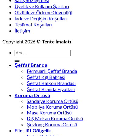
Satış Sözleşmesi
Üyelik ve Kullanm Şartları
Gizlilik ve Ödeme Güvenliği
İade ve Değişim Koşulları
Teslimat Koşulları
İletişim
Copyright 2026 ©
Tente İmalatı
Ara:
Şeffaf Branda
Fermuarlı Şeffaf Branda
Şeffaf Kış Bahçesi
Şeffaf Balkon Brandası
Şeffaf Branda Fiyatları
Koruma Örtüsü
Sandalye Koruma Ortüsü
Mobilya Koruma Ortüsü
Masa Koruma Ortüsü
Dış Mekan Koruma Ortüsü
Şezlong Koruma Örtüsü
File, Jüt Gölgelik