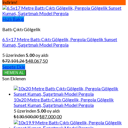
İndirim!
Hızlı Bakış
Battı Çıktı Gölgelik
6.5×17 Metre Battı Çıktı Gölgelik, Pergola Gölgelik Sunset
Kumaş, Şaşırtmalı Model Pergola
5 üzerinden
5.00
oy aldı
Orijinal
Şu
₺
72.101,26
₺
48.067,50
fiyat:
andaki
Sepete Ekle
₺72.101,26.
fiyat:
HEMEN AL
₺48.067,50.
Son Eklenen
10x20 Metre Battı Çıktı Gölgelik, Pergola Gölgelik
Sunset Kumaş, Şaşırtmalı Model Pergola
5 üzerinden
5.00
oy aldı
Orijinal
Şu
₺
130.500,00
₺
87.000,00
fiyat:
andaki
₺130.500,00.
fiyat: