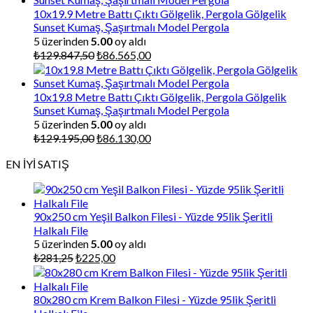
₺87.000,00.
10x19.9 Metre Battı Çıktı Gölgelik, Pergola Gölgelik
Sunset Kumaş, Şaşırtmalı Model Pergola
5 üzerinden
5.00
oy aldı
Orijinal
Şu
₺
129.847,50
₺
86.565,00
fiyat:
andaki
₺129.847,50.
fiyat:
₺86.565,00.
10x19.8 Metre Battı Çıktı Gölgelik, Pergola Gölgelik
Sunset Kumaş, Şaşırtmalı Model Pergola
5 üzerinden
5.00
oy aldı
Orijinal
Şu
₺
129.195,00
₺
86.130,00
fiyat:
andaki
EN İYİ SATIŞ
₺129.195,00.
fiyat:
₺86.130,00.
90x250 cm Yeşil Balkon Filesi - Yüzde 95lik Şeritli
Halkalı File
5 üzerinden
5.00
oy aldı
Orijinal
Şu
₺
281,25
₺
225,00
fiyat:
andaki
₺281,25.
fiyat:
₺225,00.
80x280 cm Krem Balkon Filesi - Yüzde 95lik Şeritli