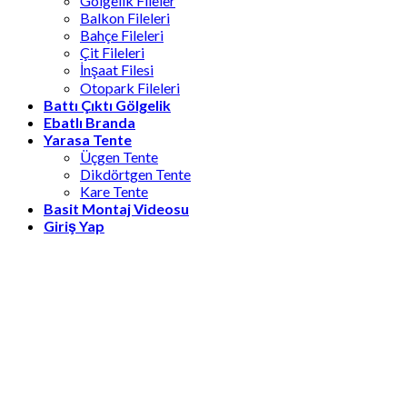
Gölgelik Fileler
Balkon Fileleri
Bahçe Fileleri
Çit Fileleri
İnşaat Filesi
Otopark Fileleri
Battı Çıktı Gölgelik
Ebatlı Branda
Yarasa Tente
Üçgen Tente
Dikdörtgen Tente
Kare Tente
Basit Montaj Videosu
Giriş Yap