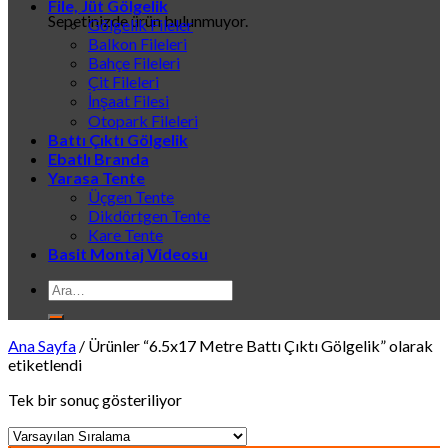
File, Jüt Gölgelik
Sepetinizde ürün bulunmuyor.
Gölgelik Fileler
Balkon Fileleri
Bahçe Fileleri
Çit Fileleri
İnşaat Filesi
Otopark Fileleri
Battı Çıktı Gölgelik
Ebatlı Branda
Yarasa Tente
Üçgen Tente
Dikdörtgen Tente
Kare Tente
Basit Montaj Videosu
Ara:
Ana Sayfa
/
Ürünler “6.5x17 Metre Battı Çıktı Gölgelik” olarak
etiketlendi
Tek bir sonuç gösteriliyor