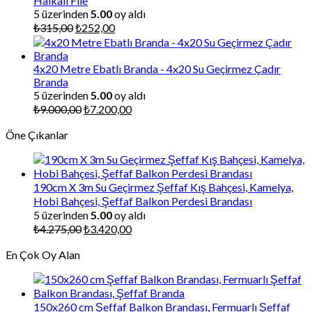
Halkalı File
5 üzerinden
5.00
oy aldı
Orijinal
Şu
₺
315,00
₺
252,00
fiyat:
andaki
₺315,00.
fiyat:
₺252,00.
4x20 Metre Ebatlı Branda - 4x20 Su Geçirmez Çadır
Branda
5 üzerinden
5.00
oy aldı
Orijinal
Şu
₺
9.000,00
₺
7.200,00
fiyat:
andaki
Öne Çıkanlar
₺9.000,00.
fiyat:
₺7.200,00.
190cm X 3m Su Geçirmez Şeffaf Kış Bahçesi, Kamelya,
Hobi Bahçesi, Şeffaf Balkon Perdesi Brandası
5 üzerinden
5.00
oy aldı
Orijinal
Şu
₺
4.275,00
₺
3.420,00
fiyat:
andaki
En Çok Oy Alan
₺4.275,00.
fiyat:
₺3.420,00.
150x260 cm Şeffaf Balkon Brandası, Fermuarlı Şeffaf