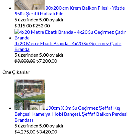
80x280 cm Krem Balkon Filesi - Yüzde
95lik Şeritli Halkalı File
5 üzerinden
5.00
oy aldı
Orijinal
Şu
₺
315,00
₺
252,00
fiyat:
andaki
₺315,00.
fiyat:
₺252,00.
4x20 Metre Ebatlı Branda - 4x20 Su Geçirmez Çadır
Branda
5 üzerinden
5.00
oy aldı
Orijinal
Şu
₺
9.000,00
₺
7.200,00
fiyat:
andaki
Öne Çıkanlar
₺9.000,00.
fiyat:
₺7.200,00.
190cm X 3m Su Geçirmez Şeffaf Kış
Bahçesi, Kamelya, Hobi Bahçesi, Şeffaf Balkon Perdesi
Brandası
5 üzerinden
5.00
oy aldı
Orijinal
Şu
₺
4.275,00
₺
3.420,00