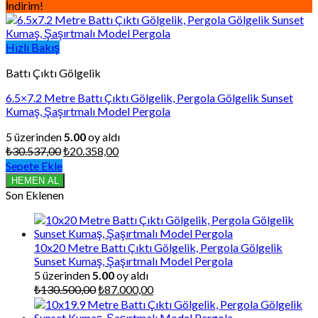
İndirim!
Hızlı Bakış
Battı Çıktı Gölgelik
6.5×7.2 Metre Battı Çıktı Gölgelik, Pergola Gölgelik Sunset
Kumaş, Şaşırtmalı Model Pergola
5 üzerinden
5.00
oy aldı
Orijinal
Şu
₺
30.537,00
₺
20.358,00
fiyat:
andaki
Sepete Ekle
₺30.537,00.
fiyat:
HEMEN AL
₺20.358,00.
Son Eklenen
10x20 Metre Battı Çıktı Gölgelik, Pergola Gölgelik
Sunset Kumaş, Şaşırtmalı Model Pergola
5 üzerinden
5.00
oy aldı
Orijinal
Şu
₺
130.500,00
₺
87.000,00
fiyat:
andaki
₺130.500,00.
fiyat: