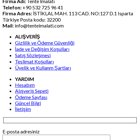
Firma Adı:
Tente İmalatı
₺10.683,88.
Telefon:
+90 532 725 96 41
Firma Adres:
İSTİKLAL MAH. 113 CAD. NO:127 D.1 Isparta
Türkiye Posta kodu: 32200
Mail:
info@tenteimalati.com
ALIŞVERİŞ
Gizlilik ve Ödeme Güvenliği
İade ve Değişim Koşulları
Satış Sözleşmesi
Teslimat Koşulları
Üyelik ve Kullanm Şartları
YARDIM
Hesabım
Alışveriş Sepeti
Ödeme Sayfası
Güncel Bilgi
İletişim
E-posta adresiniz