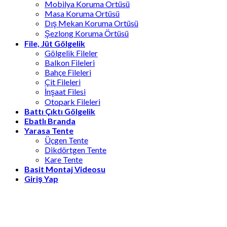
Mobilya Koruma Ortüsü
Masa Koruma Ortüsü
Dış Mekan Koruma Ortüsü
Şezlong Koruma Örtüsü
File, Jüt Gölgelik
Gölgelik Fileler
Balkon Fileleri
Bahçe Fileleri
Çit Fileleri
İnşaat Filesi
Otopark Fileleri
Battı Çıktı Gölgelik
Ebatlı Branda
Yarasa Tente
Üçgen Tente
Dikdörtgen Tente
Kare Tente
Basit Montaj Videosu
Giriş Yap