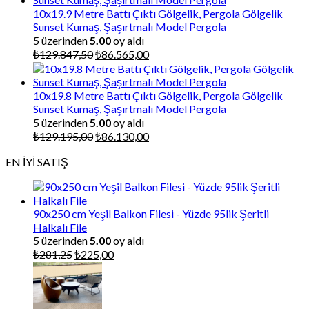
₺87.000,00.
10x19.9 Metre Battı Çıktı Gölgelik, Pergola Gölgelik
Sunset Kumaş, Şaşırtmalı Model Pergola
5 üzerinden
5.00
oy aldı
Orijinal
Şu
₺
129.847,50
₺
86.565,00
fiyat:
andaki
₺129.847,50.
fiyat:
₺86.565,00.
10x19.8 Metre Battı Çıktı Gölgelik, Pergola Gölgelik
Sunset Kumaş, Şaşırtmalı Model Pergola
5 üzerinden
5.00
oy aldı
Orijinal
Şu
₺
129.195,00
₺
86.130,00
fiyat:
andaki
EN İYİ SATIŞ
₺129.195,00.
fiyat:
₺86.130,00.
90x250 cm Yeşil Balkon Filesi - Yüzde 95lik Şeritli
Halkalı File
5 üzerinden
5.00
oy aldı
Orijinal
Şu
₺
281,25
₺
225,00
fiyat:
andaki
₺281,25.
fiyat:
₺225,00.