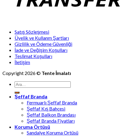
Satış Sözleşmesi
Üyelik ve Kullanm Şartları
Gizlilik ve Ödeme Güvenliği
İade ve Değişim Koşulları
Teslimat Koşulları
İletişim
Copyright 2026 ©
Tente İmalatı
Ara:
Şeffaf Branda
Fermuarlı Şeffaf Branda
Şeffaf Kış Bahçesi
Şeffaf Balkon Brandası
Şeffaf Branda Fiyatları
Koruma Örtüsü
Sandalye Koruma Ortüsü