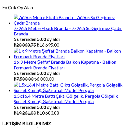
fiyat:
andaki
En Çok Oy Alan
₺4.275,00.
fiyat:
₺3.420,00.
7x26.5 Metre Ebatlı Branda - 7x26.5 Su Geçirmez Çadır
Branda
5 üzerinden
5.00
oy aldı
Orijinal
Şu
₺
20.868,75
₺
16.695,00
fiyat:
andaki
₺20.868,75.
fiyat:
₺16.695,00.
1 x 9 Metre Şeffaf Branda Balkon Kapatma - Balkon
Fermuarlı Branda Fiyatları
5 üzerinden
5.00
oy aldı
Orijinal
Şu
₺
7.500,00
₺
6.000,00
fiyat:
andaki
₺7.500,00.
fiyat:
₺6.000,00.
1.5x16.4 Metre Battı Çıktı Gölgelik, Pergola Gölgelik
Sunset Kumaş, Şaşırtmalı Model Pergola
5 üzerinden
5.00
oy aldı
Orijinal
Şu
₺
19.261,80
₺
10.683,88
fiyat:
andaki
İLETİŞİM BİLGİLERİMİZ
₺19.261,80.
fiyat: