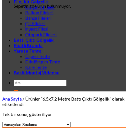
File, Jüt Gölgelik
Sepetinizde ürün bulunmuyor.
Gölgelik Fileler
Balkon Fileleri
Bahçe Fileleri
Çit Fileleri
İnşaat Filesi
Otopark Fileleri
Battı Çıktı Gölgelik
Ebatlı Branda
Yarasa Tente
Üçgen Tente
Dikdörtgen Tente
Kare Tente
Basit Montaj Videosu
Ara:
Ana Sayfa
/
Ürünler “6.5x7.2 Metre Battı Çıktı Gölgelik” olarak
etiketlendi
Tek bir sonuç gösteriliyor