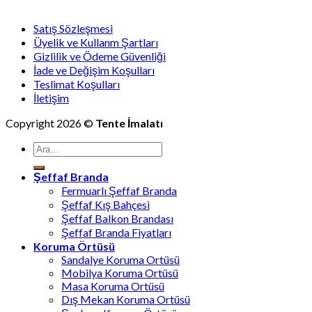
Satış Sözleşmesi
Üyelik ve Kullanm Şartları
Gizlilik ve Ödeme Güvenliği
İade ve Değişim Koşulları
Teslimat Koşulları
İletişim
Copyright 2026 ©
Tente İmalatı
Ara:
Şeffaf Branda
Fermuarlı Şeffaf Branda
Şeffaf Kış Bahçesi
Şeffaf Balkon Brandası
Şeffaf Branda Fiyatları
Koruma Örtüsü
Sandalye Koruma Ortüsü
Mobilya Koruma Ortüsü
Masa Koruma Ortüsü
Dış Mekan Koruma Ortüsü