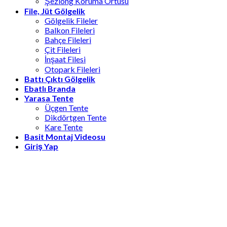
Şezlong Koruma Örtüsü
File, Jüt Gölgelik
Gölgelik Fileler
Balkon Fileleri
Bahçe Fileleri
Çit Fileleri
İnşaat Filesi
Otopark Fileleri
Battı Çıktı Gölgelik
Ebatlı Branda
Yarasa Tente
Üçgen Tente
Dikdörtgen Tente
Kare Tente
Basit Montaj Videosu
Giriş Yap