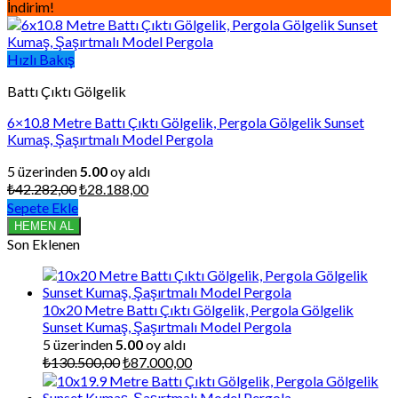
İndirim!
Hızlı Bakış
Battı Çıktı Gölgelik
6×10.8 Metre Battı Çıktı Gölgelik, Pergola Gölgelik Sunset
Kumaş, Şaşırtmalı Model Pergola
5 üzerinden
5.00
oy aldı
Orijinal
Şu
₺
42.282,00
₺
28.188,00
fiyat:
andaki
Sepete Ekle
₺42.282,00.
fiyat:
HEMEN AL
₺28.188,00.
Son Eklenen
10x20 Metre Battı Çıktı Gölgelik, Pergola Gölgelik
Sunset Kumaş, Şaşırtmalı Model Pergola
5 üzerinden
5.00
oy aldı
Orijinal
Şu
₺
130.500,00
₺
87.000,00
fiyat:
andaki
₺130.500,00.
fiyat: