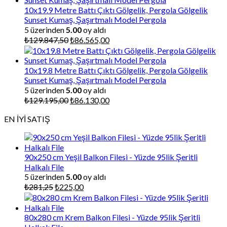
₺87.000,00.
10x19.9 Metre Battı Çıktı Gölgelik, Pergola Gölgelik
Sunset Kumaş, Şaşırtmalı Model Pergola
5 üzerinden
5.00
oy aldı
Orijinal
Şu
₺
129.847,50
₺
86.565,00
fiyat:
andaki
₺129.847,50.
fiyat:
₺86.565,00.
10x19.8 Metre Battı Çıktı Gölgelik, Pergola Gölgelik
Sunset Kumaş, Şaşırtmalı Model Pergola
5 üzerinden
5.00
oy aldı
Orijinal
Şu
₺
129.195,00
₺
86.130,00
fiyat:
andaki
EN İYİ SATIŞ
₺129.195,00.
fiyat:
₺86.130,00.
90x250 cm Yeşil Balkon Filesi - Yüzde 95lik Şeritli
Halkalı File
5 üzerinden
5.00
oy aldı
Orijinal
Şu
₺
281,25
₺
225,00
fiyat:
andaki
₺281,25.
fiyat:
₺225,00.
80x280 cm Krem Balkon Filesi - Yüzde 95lik Şeritli