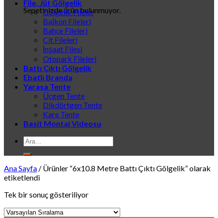
File, Jüt Gölgelik
Sepetinizde ürün bulunmuyor.
Gölgelik Fileler
Balkon Fileleri
Bahçe Fileleri
Çit Fileleri
İnşaat Filesi
Otopark Fileleri
Battı Çıktı Gölgelik
Ebatlı Branda
Yarasa Tente
Üçgen Tente
Dikdörtgen Tente
Kare Tente
Basit Montaj Videosu
Ara:
Ana Sayfa
/
Ürünler “6x10.8 Metre Battı Çıktı Gölgelik” olarak
etiketlendi
Tek bir sonuç gösteriliyor