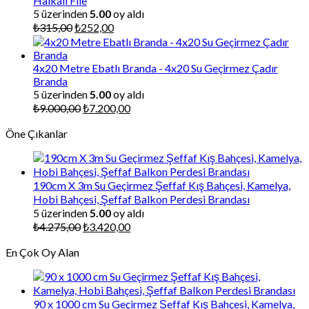
Halkalı File
5 üzerinden
5.00
oy aldı
Orijinal
Şu
₺
315,00
₺
252,00
fiyat:
andaki
₺315,00.
fiyat:
₺252,00.
4x20 Metre Ebatlı Branda - 4x20 Su Geçirmez Çadır
Branda
5 üzerinden
5.00
oy aldı
Orijinal
Şu
₺
9.000,00
₺
7.200,00
fiyat:
andaki
Öne Çıkanlar
₺9.000,00.
fiyat:
₺7.200,00.
190cm X 3m Su Geçirmez Şeffaf Kış Bahçesi, Kamelya,
Hobi Bahçesi, Şeffaf Balkon Perdesi Brandası
5 üzerinden
5.00
oy aldı
Orijinal
Şu
₺
4.275,00
₺
3.420,00
fiyat:
andaki
En Çok Oy Alan
₺4.275,00.
fiyat:
₺3.420,00.
90 x 1000 cm Su Geçirmez Şeffaf Kış Bahçesi, Kamelya,