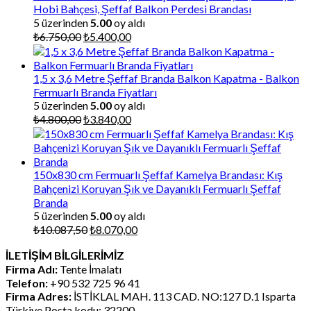
Hobi Bahçesi, Şeffaf Balkon Perdesi Brandası
5 üzerinden
5.00
oy aldı
Orijinal
Şu
₺
6.750,00
₺
5.400,00
fiyat:
andaki
₺6.750,00.
fiyat:
₺5.400,00.
1,5 x 3,6 Metre Şeffaf Branda Balkon Kapatma - Balkon
Fermuarlı Branda Fiyatları
5 üzerinden
5.00
oy aldı
Orijinal
Şu
₺
4.800,00
₺
3.840,00
fiyat:
andaki
₺4.800,00.
fiyat:
₺3.840,00.
150x830 cm Fermuarlı Şeffaf Kamelya Brandası: Kış
Bahçenizi Koruyan Şık ve Dayanıklı Fermuarlı Şeffaf
Branda
5 üzerinden
5.00
oy aldı
Orijinal
Şu
₺
10.087,50
₺
8.070,00
fiyat:
andaki
İLETİŞİM BİLGİLERİMİZ
₺10.087,50.
fiyat:
Firma Adı:
Tente İmalatı
₺8.070,00.
Telefon:
+90 532 725 96 41
Firma Adres:
İSTİKLAL MAH. 113 CAD. NO:127 D.1 Isparta
Türkiye Posta kodu: 32200