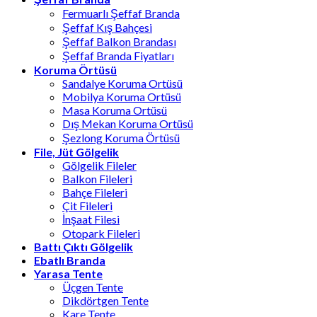
Fermuarlı Şeffaf Branda
Şeffaf Kış Bahçesi
Şeffaf Balkon Brandası
Şeffaf Branda Fiyatları
Koruma Örtüsü
Sandalye Koruma Ortüsü
Mobilya Koruma Ortüsü
Masa Koruma Ortüsü
Dış Mekan Koruma Ortüsü
Şezlong Koruma Örtüsü
File, Jüt Gölgelik
Gölgelik Fileler
Balkon Fileleri
Bahçe Fileleri
Çit Fileleri
İnşaat Filesi
Otopark Fileleri
Battı Çıktı Gölgelik
Ebatlı Branda
Yarasa Tente
Üçgen Tente
Dikdörtgen Tente
Kare Tente