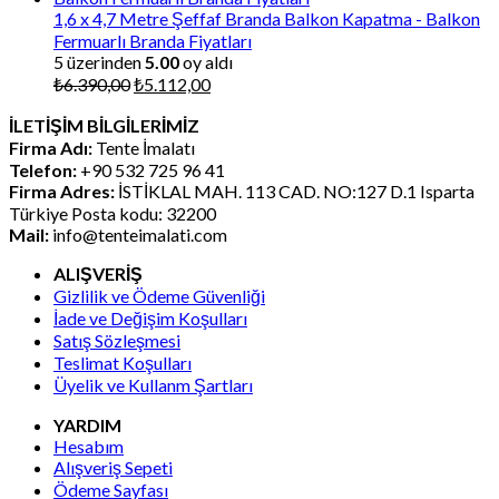
₺13.095,00.
1,6 x 4,7 Metre Şeffaf Branda Balkon Kapatma - Balkon
Fermuarlı Branda Fiyatları
5 üzerinden
5.00
oy aldı
Orijinal
Şu
₺
6.390,00
₺
5.112,00
fiyat:
andaki
İLETİŞİM BİLGİLERİMİZ
₺6.390,00.
fiyat:
Firma Adı:
Tente İmalatı
₺5.112,00.
Telefon:
+90 532 725 96 41
Firma Adres:
İSTİKLAL MAH. 113 CAD. NO:127 D.1 Isparta
Türkiye Posta kodu: 32200
Mail:
info@tenteimalati.com
ALIŞVERİŞ
Gizlilik ve Ödeme Güvenliği
İade ve Değişim Koşulları
Satış Sözleşmesi
Teslimat Koşulları
Üyelik ve Kullanm Şartları
YARDIM
Hesabım
Alışveriş Sepeti
Ödeme Sayfası