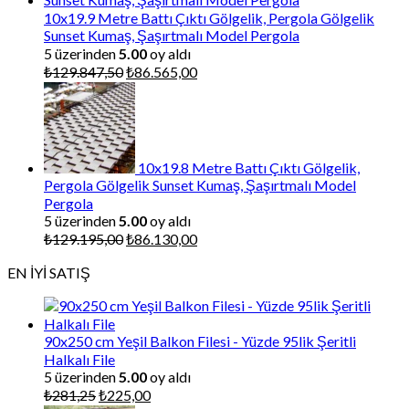
₺87.000,00.
10x19.9 Metre Battı Çıktı Gölgelik, Pergola Gölgelik
Sunset Kumaş, Şaşırtmalı Model Pergola
5 üzerinden
5.00
oy aldı
Orijinal
Şu
₺
129.847,50
₺
86.565,00
fiyat:
andaki
₺129.847,50.
fiyat:
₺86.565,00.
10x19.8 Metre Battı Çıktı Gölgelik,
Pergola Gölgelik Sunset Kumaş, Şaşırtmalı Model
Pergola
5 üzerinden
5.00
oy aldı
Orijinal
Şu
₺
129.195,00
₺
86.130,00
fiyat:
andaki
EN İYİ SATIŞ
₺129.195,00.
fiyat:
₺86.130,00.
90x250 cm Yeşil Balkon Filesi - Yüzde 95lik Şeritli
Halkalı File
5 üzerinden
5.00
oy aldı
Orijinal
Şu
₺
281,25
₺
225,00