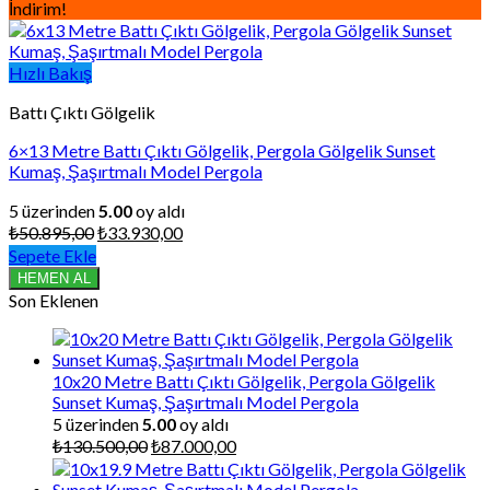
İndirim!
Hızlı Bakış
Battı Çıktı Gölgelik
6×13 Metre Battı Çıktı Gölgelik, Pergola Gölgelik Sunset
Kumaş, Şaşırtmalı Model Pergola
5 üzerinden
5.00
oy aldı
Orijinal
Şu
₺
50.895,00
₺
33.930,00
fiyat:
andaki
Sepete Ekle
₺50.895,00.
fiyat:
HEMEN AL
₺33.930,00.
Son Eklenen
10x20 Metre Battı Çıktı Gölgelik, Pergola Gölgelik
Sunset Kumaş, Şaşırtmalı Model Pergola
5 üzerinden
5.00
oy aldı
Orijinal
Şu
₺
130.500,00
₺
87.000,00
fiyat:
andaki
₺130.500,00.
fiyat: