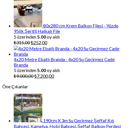
fiyat:
andaki
₺281,25.
fiyat:
₺225,00.
80x280 cm Krem Balkon Filesi - Yüzde
95lik Şeritli Halkalı File
5 üzerinden
5.00
oy aldı
Orijinal
Şu
₺
315,00
₺
252,00
fiyat:
andaki
₺315,00.
fiyat:
₺252,00.
4x20 Metre Ebatlı Branda - 4x20 Su Geçirmez Çadır
Branda
5 üzerinden
5.00
oy aldı
Orijinal
Şu
₺
9.000,00
₺
7.200,00
fiyat:
andaki
Öne Çıkanlar
₺9.000,00.
fiyat:
₺7.200,00.
190cm X 3m Su Geçirmez Şeffaf Kış
Bahçesi, Kamelya, Hobi Bahçesi, Şeffaf Balkon Perdesi