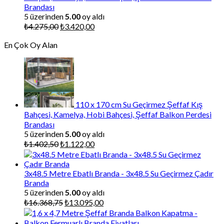
Brandası
5 üzerinden
5.00
oy aldı
Orijinal
Şu
₺
4.275,00
₺
3.420,00
fiyat:
andaki
En Çok Oy Alan
₺4.275,00.
fiyat:
₺3.420,00.
110 x 170 cm Su Geçirmez Şeffaf Kış
Bahçesi, Kamelya, Hobi Bahçesi, Şeffaf Balkon Perdesi
Brandası
5 üzerinden
5.00
oy aldı
Orijinal
Şu
₺
1.402,50
₺
1.122,00
fiyat:
andaki
₺1.402,50.
fiyat:
₺1.122,00.
3x48.5 Metre Ebatlı Branda - 3x48.5 Su Geçirmez Çadır
Branda
5 üzerinden
5.00
oy aldı
Orijinal
Şu
₺
16.368,75
₺
13.095,00
fiyat:
andaki
₺16.368,75.
fiyat: