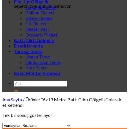
File, Jüt Gölgelik
Sepetinizde ürün bulunmuyor.
Gölgelik Fileler
Balkon Fileleri
Bahçe Fileleri
Çit Fileleri
İnşaat Filesi
Otopark Fileleri
Battı Çıktı Gölgelik
Ebatlı Branda
Yarasa Tente
Üçgen Tente
Dikdörtgen Tente
Kare Tente
Basit Montaj Videosu
Ara:
Ana Sayfa
/
Ürünler “6x13 Metre Battı Çıktı Gölgelik” olarak
etiketlendi
Tek bir sonuç gösteriliyor