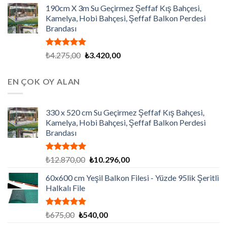
190cm X 3m Su Geçirmez Şeffaf Kış Bahçesi,
Kamelya, Hobi Bahçesi, Şeffaf Balkon Perdesi
Brandası
5 üzerinden
Orijinal
Şu
₺
4.275,00
₺
3.420,00
5.00
oy
fiyat:
andaki
aldı
₺4.275,00.
fiyat:
EN ÇOK OY ALAN
₺3.420,00.
330 x 520 cm Su Geçirmez Şeffaf Kış Bahçesi,
Kamelya, Hobi Bahçesi, Şeffaf Balkon Perdesi
Brandası
5 üzerinden
Orijinal
Şu
₺
12.870,00
₺
10.296,00
5.00
oy
fiyat:
andaki
aldı
60x600 cm Yeşil Balkon Filesi - Yüzde 95lik Şeritli
₺12.870,00.
fiyat:
Halkalı File
₺10.296,00.
5 üzerinden
Orijinal
Şu
₺
675,00
₺
540,00
5.00
oy
fiyat:
andaki