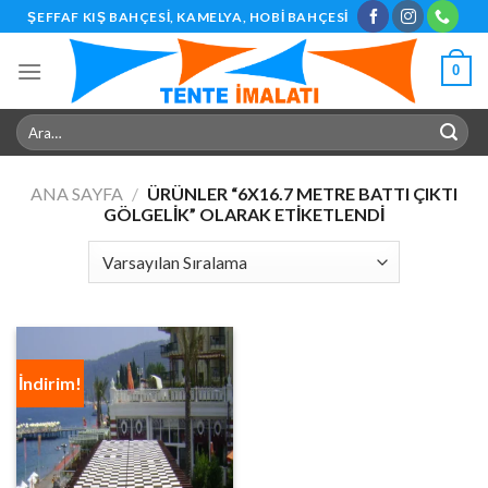
Skip
ŞEFFAF KIŞ BAHÇESI, KAMELYA, HOBI BAHÇESI
to
content
0
Ara:
ANA SAYFA
/
ÜRÜNLER “6X16.7 METRE BATTI ÇIKTI
GÖLGELIK” OLARAK ETIKETLENDI
İndirim!