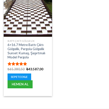
BATTI ÇIKTI GÖLGELIK
6×16.7 Metre Battı Çıktı
Gölgelik, Pergola Gölgelik
Sunset Kumaş, Şaşırtmalı
Model Pergola
Orijinal
Şu
₺
65.380,50
₺
43.587,00
5 üzerinden
fiyat:
andaki
5.00
oy
₺65.380,50.
fiyat:
SEPETE EKLE
aldı
₺43.587,00.
HEMEN AL