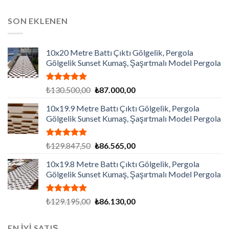
SON EKLENEN
10x20 Metre Battı Çıktı Gölgelik, Pergola
Gölgelik Sunset Kumaş, Şaşırtmalı Model Pergola
5 üzerinden
Orijinal
Şu
₺
130.500,00
₺
87.000,00
5.00
oy
fiyat:
andaki
aldı
10x19.9 Metre Battı Çıktı Gölgelik, Pergola
₺130.500,00.
fiyat:
Gölgelik Sunset Kumaş, Şaşırtmalı Model Pergola
₺87.000,00.
5 üzerinden
Orijinal
Şu
₺
129.847,50
₺
86.565,00
5.00
oy
fiyat:
andaki
aldı
10x19.8 Metre Battı Çıktı Gölgelik, Pergola
₺129.847,50.
fiyat:
Gölgelik Sunset Kumaş, Şaşırtmalı Model Pergola
₺86.565,00.
5 üzerinden
Orijinal
Şu
₺
129.195,00
₺
86.130,00
5.00
oy
fiyat:
andaki
aldı
₺129.195,00.
fiyat:
EN İYİ SATIŞ