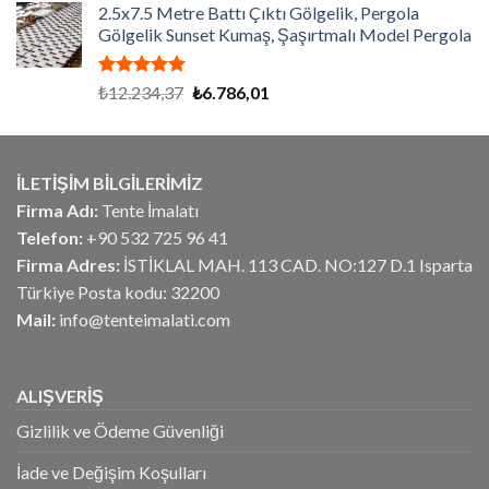
aldı
2.5x7.5 Metre Battı Çıktı Gölgelik, Pergola
₺675,00.
fiyat:
Gölgelik Sunset Kumaş, Şaşırtmalı Model Pergola
₺540,00.
5 üzerinden
Orijinal
Şu
₺
12.234,37
₺
6.786,01
5.00
oy
fiyat:
andaki
aldı
₺12.234,37.
fiyat:
₺6.786,01.
İLETİŞİM BİLGİLERİMİZ
Firma Adı:
Tente İmalatı
Telefon:
+90 532 725 96 41
Firma Adres:
İSTİKLAL MAH. 113 CAD. NO:127 D.1 Isparta
Türkiye Posta kodu: 32200
Mail:
info@tenteimalati.com
ALIŞVERİŞ
Gizlilik ve Ödeme Güvenliği
İade ve Değişim Koşulları