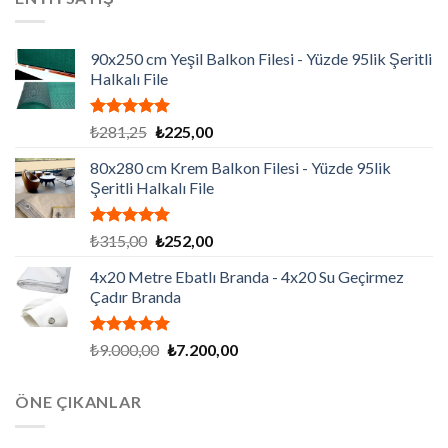
₺86.130,00.
90x250 cm Yeşil Balkon Filesi - Yüzde 95lik Şeritli
Halkalı File
5 üzerinden
Orijinal
Şu
₺
281,25
₺
225,00
5.00
oy
fiyat:
andaki
aldı
80x280 cm Krem Balkon Filesi - Yüzde 95lik
₺281,25.
fiyat:
Şeritli Halkalı File
₺225,00.
5 üzerinden
Orijinal
Şu
₺
315,00
₺
252,00
5.00
oy
fiyat:
andaki
aldı
4x20 Metre Ebatlı Branda - 4x20 Su Geçirmez
₺315,00.
fiyat:
Çadır Branda
₺252,00.
5 üzerinden
Orijinal
Şu
₺
9.000,00
₺
7.200,00
5.00
oy
fiyat:
andaki
aldı
₺9.000,00.
fiyat:
ÖNE ÇIKANLAR
₺7.200,00.