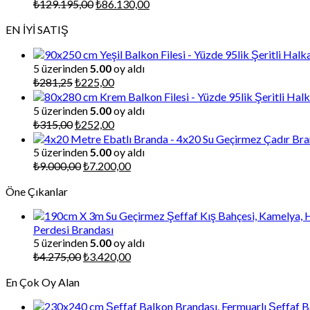
Orijinal
Şu
₺
129.195,00
₺
86.130,00
fiyat:
andaki
EN İYİ SATIŞ
₺129.195,00.
fiyat:
₺86.130,00.
5 üzerinden
5.00
oy aldı
Orijinal
Şu
₺
281,25
₺
225,00
fiyat:
andaki
₺281,25.
fiyat:
5 üzerinden
5.00
oy aldı
₺225,00.
Orijinal
Şu
₺
315,00
₺
252,00
fiyat:
andaki
₺315,00.
fiyat:
5 üzerinden
5.00
oy aldı
₺252,00.
Orijinal
Şu
₺
9.000,00
₺
7.200,00
fiyat:
andaki
Öne Çıkanlar
₺9.000,00.
fiyat:
₺7.200,00.
Perdesi Brandası
5 üzerinden
5.00
oy aldı
Orijinal
Şu
₺
4.275,00
₺
3.420,00
fiyat:
andaki
En Çok Oy Alan
₺4.275,00.
fiyat:
₺3.420,00.