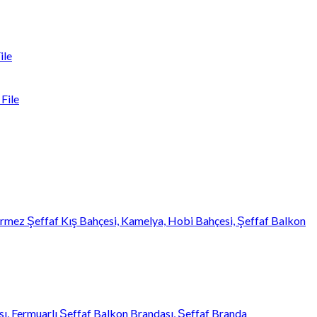
ile
File
mez Şeffaf Kış Bahçesi, Kamelya, Hobi Bahçesi, Şeffaf Balkon
, Fermuarlı Şeffaf Balkon Brandası, Şeffaf Branda