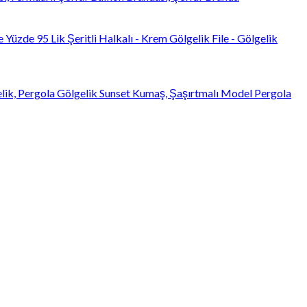
 Yüzde 95 Lik Şeritli Halkalı - Krem Gölgelik File - Gölgelik
elik, Pergola Gölgelik Sunset Kumaş, Şaşırtmalı Model Pergola