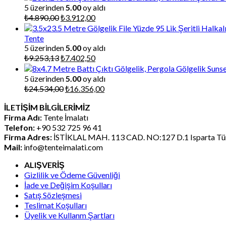
5 üzerinden
5.00
oy aldı
Orijinal
Şu
₺
4.890,00
₺
3.912,00
fiyat:
andaki
₺4.890,00.
fiyat:
Tente
₺3.912,00.
5 üzerinden
5.00
oy aldı
Orijinal
Şu
₺
9.253,13
₺
7.402,50
fiyat:
andaki
₺9.253,13.
fiyat:
5 üzerinden
5.00
oy aldı
₺7.402,50.
Orijinal
Şu
₺
24.534,00
₺
16.356,00
fiyat:
andaki
İLETİŞİM BİLGİLERİMİZ
₺24.534,00.
fiyat:
Firma Adı:
Tente İmalatı
₺16.356,00.
Telefon:
+90 532 725 96 41
Firma Adres:
İSTİKLAL MAH. 113 CAD. NO:127 D.1 Isparta Tür
Mail:
info@tenteimalati.com
ALIŞVERİŞ
Gizlilik ve Ödeme Güvenliği
İade ve Değişim Koşulları
Satış Sözleşmesi
Teslimat Koşulları
Üyelik ve Kullanm Şartları