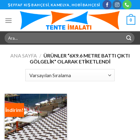
Skip
ŞEFFAF KIŞ BAHÇESI, KAMELYA, HOBI BAHÇESI
to
content
0
Ara:
ANA SAYFA
/
ÜRÜNLER “6X9.6 METRE BATTI ÇIKTI
GÖLGELIK” OLARAK ETIKETLENDI
İndirim!