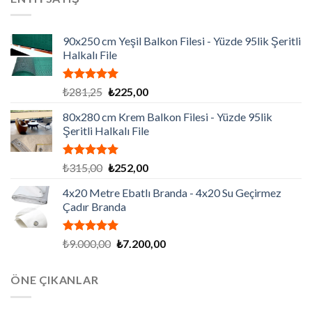
₺86.130,00.
90x250 cm Yeşil Balkon Filesi - Yüzde 95lik Şeritli
Halkalı File
5 üzerinden
Orijinal
Şu
₺
281,25
₺
225,00
5.00
oy
fiyat:
andaki
aldı
80x280 cm Krem Balkon Filesi - Yüzde 95lik
₺281,25.
fiyat:
Şeritli Halkalı File
₺225,00.
5 üzerinden
Orijinal
Şu
₺
315,00
₺
252,00
5.00
oy
fiyat:
andaki
aldı
4x20 Metre Ebatlı Branda - 4x20 Su Geçirmez
₺315,00.
fiyat:
Çadır Branda
₺252,00.
5 üzerinden
Orijinal
Şu
₺
9.000,00
₺
7.200,00
5.00
oy
fiyat:
andaki
aldı
₺9.000,00.
fiyat:
ÖNE ÇIKANLAR
₺7.200,00.