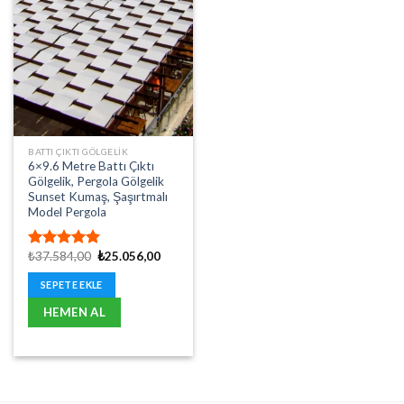
BATTI ÇIKTI GÖLGELIK
6×9.6 Metre Battı Çıktı
Gölgelik, Pergola Gölgelik
Sunset Kumaş, Şaşırtmalı
Model Pergola
Orijinal
Şu
₺
37.584,00
₺
25.056,00
5 üzerinden
fiyat:
andaki
5.00
oy
₺37.584,00.
fiyat:
SEPETE EKLE
aldı
₺25.056,00.
HEMEN AL