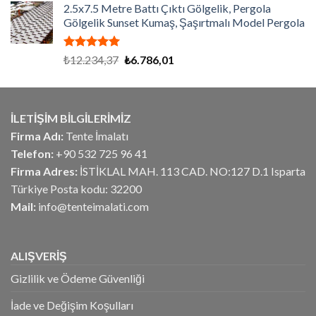
aldı
2.5x7.5 Metre Battı Çıktı Gölgelik, Pergola
₺675,00.
fiyat:
Gölgelik Sunset Kumaş, Şaşırtmalı Model Pergola
₺540,00.
5 üzerinden
Orijinal
Şu
₺
12.234,37
₺
6.786,01
5.00
oy
fiyat:
andaki
aldı
₺12.234,37.
fiyat:
₺6.786,01.
İLETİŞİM BİLGİLERİMİZ
Firma Adı:
Tente İmalatı
Telefon:
+90 532 725 96 41
Firma Adres:
İSTİKLAL MAH. 113 CAD. NO:127 D.1 Isparta
Türkiye Posta kodu: 32200
Mail:
info@tenteimalati.com
ALIŞVERİŞ
Gizlilik ve Ödeme Güvenliği
İade ve Değişim Koşulları