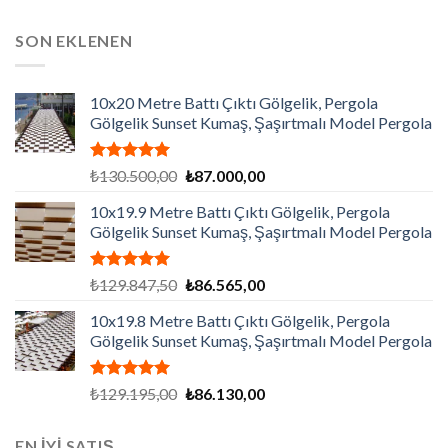
SON EKLENEN
10x20 Metre Battı Çıktı Gölgelik, Pergola
Gölgelik Sunset Kumaş, Şaşırtmalı Model Pergola
5 üzerinden
Orijinal
Şu
₺
130.500,00
₺
87.000,00
5.00
oy
fiyat:
andaki
aldı
10x19.9 Metre Battı Çıktı Gölgelik, Pergola
₺130.500,00.
fiyat:
Gölgelik Sunset Kumaş, Şaşırtmalı Model Pergola
₺87.000,00.
5 üzerinden
Orijinal
Şu
₺
129.847,50
₺
86.565,00
5.00
oy
fiyat:
andaki
aldı
10x19.8 Metre Battı Çıktı Gölgelik, Pergola
₺129.847,50.
fiyat:
Gölgelik Sunset Kumaş, Şaşırtmalı Model Pergola
₺86.565,00.
5 üzerinden
Orijinal
Şu
₺
129.195,00
₺
86.130,00
5.00
oy
fiyat:
andaki
aldı
₺129.195,00.
fiyat:
EN İYİ SATIŞ