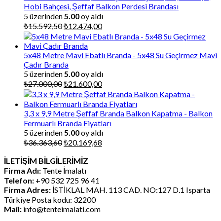
Hobi Bahçesi, Şeffaf Balkon Perdesi Brandası
5 üzerinden
5.00
oy aldı
Orijinal
Şu
₺
15.592,50
₺
12.474,00
fiyat:
andaki
₺15.592,50.
fiyat:
₺12.474,00.
5x48 Metre Mavi Ebatlı Branda - 5x48 Su Geçirmez Mavi
Çadır Branda
5 üzerinden
5.00
oy aldı
Orijinal
Şu
₺
27.000,00
₺
21.600,00
fiyat:
andaki
₺27.000,00.
fiyat:
₺21.600,00.
3,3 x 9,9 Metre Şeffaf Branda Balkon Kapatma - Balkon
Fermuarlı Branda Fiyatları
5 üzerinden
5.00
oy aldı
Orijinal
Şu
₺
36.363,60
₺
20.169,68
fiyat:
andaki
İLETİŞİM BİLGİLERİMİZ
₺36.363,60.
fiyat:
Firma Adı:
Tente İmalatı
₺20.169,68.
Telefon:
+90 532 725 96 41
Firma Adres:
İSTİKLAL MAH. 113 CAD. NO:127 D.1 Isparta
Türkiye Posta kodu: 32200
Mail:
info@tenteimalati.com