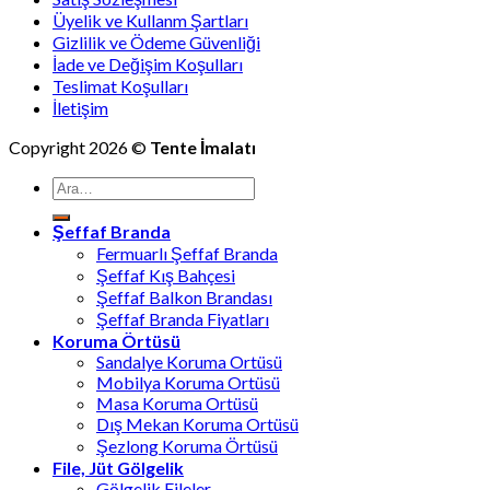
Üyelik ve Kullanm Şartları
Gizlilik ve Ödeme Güvenliği
İade ve Değişim Koşulları
Teslimat Koşulları
İletişim
Copyright 2026 ©
Tente İmalatı
Ara:
Şeffaf Branda
Fermuarlı Şeffaf Branda
Şeffaf Kış Bahçesi
Şeffaf Balkon Brandası
Şeffaf Branda Fiyatları
Koruma Örtüsü
Sandalye Koruma Ortüsü
Mobilya Koruma Ortüsü
Masa Koruma Ortüsü
Dış Mekan Koruma Ortüsü
Şezlong Koruma Örtüsü
File, Jüt Gölgelik
Gölgelik Fileler