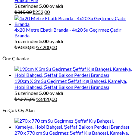
Halkalı File
5 üzerinden
5.00
oy aldı
Orijinal
Şu
₺
315,00
₺
252,00
fiyat:
andaki
₺315,00.
fiyat:
₺252,00.
4x20 Metre Ebatlı Branda - 4x20 Su Geçirmez Çadır
Branda
5 üzerinden
5.00
oy aldı
Orijinal
Şu
₺
9.000,00
₺
7.200,00
fiyat:
andaki
Öne Çıkanlar
₺9.000,00.
fiyat:
₺7.200,00.
190cm X 3m Su Geçirmez Şeffaf Kış Bahçesi, Kamelya,
Hobi Bahçesi, Şeffaf Balkon Perdesi Brandası
5 üzerinden
5.00
oy aldı
Orijinal
Şu
₺
4.275,00
₺
3.420,00
fiyat:
andaki
En Çok Oy Alan
₺4.275,00.
fiyat:
₺3.420,00.
270 x 770 cm Su Geçirmez Şeffaf Kış Bahçesi, Kamelya,