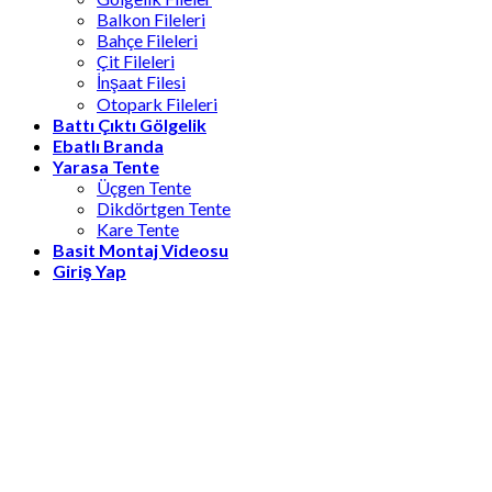
Balkon Fileleri
Bahçe Fileleri
Çit Fileleri
İnşaat Filesi
Otopark Fileleri
Battı Çıktı Gölgelik
Ebatlı Branda
Yarasa Tente
Üçgen Tente
Dikdörtgen Tente
Kare Tente
Basit Montaj Videosu
Giriş Yap