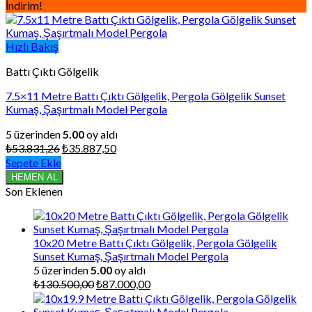
İndirim!
Hızlı Bakış
Battı Çıktı Gölgelik
7.5×11 Metre Battı Çıktı Gölgelik, Pergola Gölgelik Sunset
Kumaş, Şaşırtmalı Model Pergola
5 üzerinden
5.00
oy aldı
Orijinal
Şu
₺
53.831,26
₺
35.887,50
fiyat:
andaki
Sepete Ekle
₺53.831,26.
fiyat:
HEMEN AL
₺35.887,50.
Son Eklenen
10x20 Metre Battı Çıktı Gölgelik, Pergola Gölgelik
Sunset Kumaş, Şaşırtmalı Model Pergola
5 üzerinden
5.00
oy aldı
Orijinal
Şu
₺
130.500,00
₺
87.000,00
fiyat:
andaki
₺130.500,00.
fiyat: