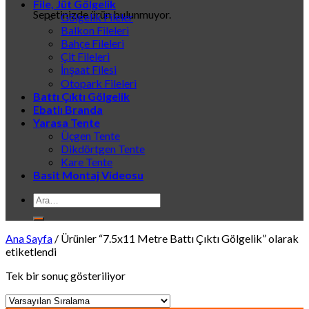
File, Jüt Gölgelik
Sepetinizde ürün bulunmuyor.
Gölgelik Fileler
Balkon Fileleri
Bahçe Fileleri
Çit Fileleri
İnşaat Filesi
Otopark Fileleri
Battı Çıktı Gölgelik
Ebatlı Branda
Yarasa Tente
Üçgen Tente
Dikdörtgen Tente
Kare Tente
Basit Montaj Videosu
Ara:
Ana Sayfa
/
Ürünler “7.5x11 Metre Battı Çıktı Gölgelik” olarak
etiketlendi
Tek bir sonuç gösteriliyor