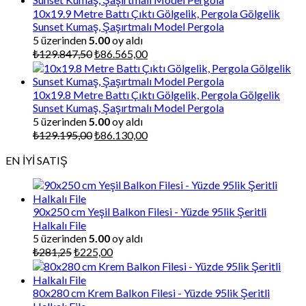
₺87.000,00.
10x19.9 Metre Battı Çıktı Gölgelik, Pergola Gölgelik
Sunset Kumaş, Şaşırtmalı Model Pergola
5 üzerinden
5.00
oy aldı
Orijinal
Şu
₺
129.847,50
₺
86.565,00
fiyat:
andaki
₺129.847,50.
fiyat:
₺86.565,00.
10x19.8 Metre Battı Çıktı Gölgelik, Pergola Gölgelik
Sunset Kumaş, Şaşırtmalı Model Pergola
5 üzerinden
5.00
oy aldı
Orijinal
Şu
₺
129.195,00
₺
86.130,00
fiyat:
andaki
EN İYİ SATIŞ
₺129.195,00.
fiyat:
₺86.130,00.
90x250 cm Yeşil Balkon Filesi - Yüzde 95lik Şeritli
Halkalı File
5 üzerinden
5.00
oy aldı
Orijinal
Şu
₺
281,25
₺
225,00
fiyat:
andaki
₺281,25.
fiyat:
₺225,00.
80x280 cm Krem Balkon Filesi - Yüzde 95lik Şeritli