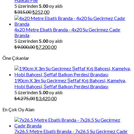
Halkalı File
5 üzerinden
5.00
oy aldı
Orijinal
Şu
₺
315,00
₺
252,00
fiyat:
andaki
₺315,00.
fiyat:
₺252,00.
4x20 Metre Ebatlı Branda - 4x20 Su Geçirmez Çadır
Branda
5 üzerinden
5.00
oy aldı
Orijinal
Şu
₺
9.000,00
₺
7.200,00
fiyat:
andaki
Öne Çıkanlar
₺9.000,00.
fiyat:
₺7.200,00.
190cm X 3m Su Geçirmez Şeffaf Kış Bahçesi, Kamelya,
Hobi Bahçesi, Şeffaf Balkon Perdesi Brandası
5 üzerinden
5.00
oy aldı
Orijinal
Şu
₺
4.275,00
₺
3.420,00
fiyat:
andaki
En Çok Oy Alan
₺4.275,00.
fiyat:
₺3.420,00.
7x26.5 Metre Ebatlı Branda - 7x26.5 Su Geçirmez Çadır