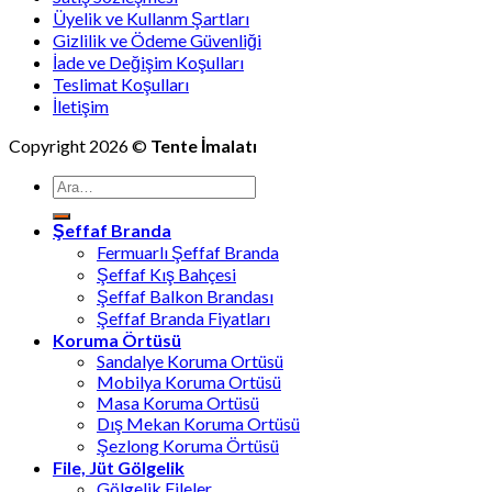
Üyelik ve Kullanm Şartları
Gizlilik ve Ödeme Güvenliği
İade ve Değişim Koşulları
Teslimat Koşulları
İletişim
Copyright 2026 ©
Tente İmalatı
Ara:
Şeffaf Branda
Fermuarlı Şeffaf Branda
Şeffaf Kış Bahçesi
Şeffaf Balkon Brandası
Şeffaf Branda Fiyatları
Koruma Örtüsü
Sandalye Koruma Ortüsü
Mobilya Koruma Ortüsü
Masa Koruma Ortüsü
Dış Mekan Koruma Ortüsü
Şezlong Koruma Örtüsü
File, Jüt Gölgelik
Gölgelik Fileler