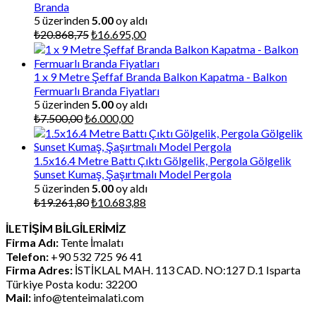
Branda
5 üzerinden
5.00
oy aldı
Orijinal
Şu
₺
20.868,75
₺
16.695,00
fiyat:
andaki
₺20.868,75.
fiyat:
₺16.695,00.
1 x 9 Metre Şeffaf Branda Balkon Kapatma - Balkon
Fermuarlı Branda Fiyatları
5 üzerinden
5.00
oy aldı
Orijinal
Şu
₺
7.500,00
₺
6.000,00
fiyat:
andaki
₺7.500,00.
fiyat:
₺6.000,00.
1.5x16.4 Metre Battı Çıktı Gölgelik, Pergola Gölgelik
Sunset Kumaş, Şaşırtmalı Model Pergola
5 üzerinden
5.00
oy aldı
Orijinal
Şu
₺
19.261,80
₺
10.683,88
fiyat:
andaki
İLETİŞİM BİLGİLERİMİZ
₺19.261,80.
fiyat:
Firma Adı:
Tente İmalatı
₺10.683,88.
Telefon:
+90 532 725 96 41
Firma Adres:
İSTİKLAL MAH. 113 CAD. NO:127 D.1 Isparta
Türkiye Posta kodu: 32200
Mail:
info@tenteimalati.com