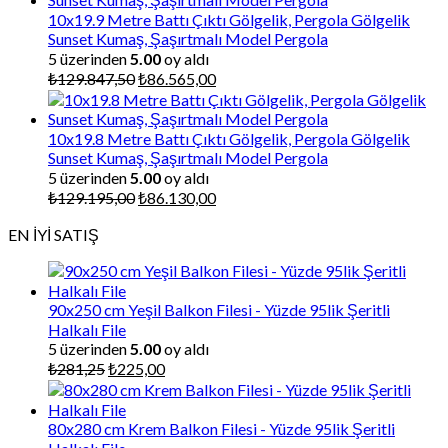
₺87.000,00.
10x19.9 Metre Battı Çıktı Gölgelik, Pergola Gölgelik
Sunset Kumaş, Şaşırtmalı Model Pergola
5 üzerinden
5.00
oy aldı
Orijinal
Şu
₺
129.847,50
₺
86.565,00
fiyat:
andaki
₺129.847,50.
fiyat:
₺86.565,00.
10x19.8 Metre Battı Çıktı Gölgelik, Pergola Gölgelik
Sunset Kumaş, Şaşırtmalı Model Pergola
5 üzerinden
5.00
oy aldı
Orijinal
Şu
₺
129.195,00
₺
86.130,00
fiyat:
andaki
EN İYİ SATIŞ
₺129.195,00.
fiyat:
₺86.130,00.
90x250 cm Yeşil Balkon Filesi - Yüzde 95lik Şeritli
Halkalı File
5 üzerinden
5.00
oy aldı
Orijinal
Şu
₺
281,25
₺
225,00
fiyat:
andaki
₺281,25.
fiyat:
₺225,00.
80x280 cm Krem Balkon Filesi - Yüzde 95lik Şeritli