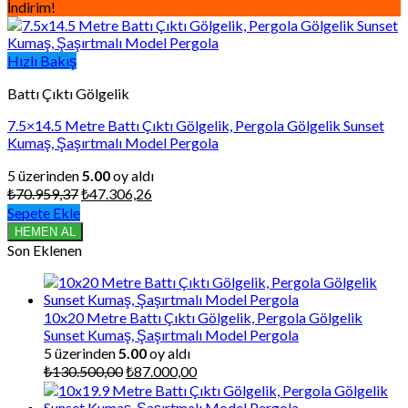
İndirim!
Hızlı Bakış
Battı Çıktı Gölgelik
7.5×14.5 Metre Battı Çıktı Gölgelik, Pergola Gölgelik Sunset
Kumaş, Şaşırtmalı Model Pergola
5 üzerinden
5.00
oy aldı
Orijinal
Şu
₺
70.959,37
₺
47.306,26
fiyat:
andaki
Sepete Ekle
₺70.959,37.
fiyat:
HEMEN AL
₺47.306,26.
Son Eklenen
10x20 Metre Battı Çıktı Gölgelik, Pergola Gölgelik
Sunset Kumaş, Şaşırtmalı Model Pergola
5 üzerinden
5.00
oy aldı
Orijinal
Şu
₺
130.500,00
₺
87.000,00
fiyat:
andaki
₺130.500,00.
fiyat: