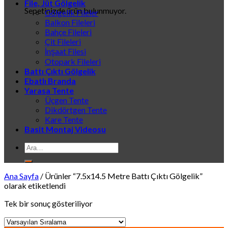
File, Jüt Gölgelik
Sepetinizde ürün bulunmuyor.
Gölgelik Fileler
Balkon Fileleri
Bahçe Fileleri
Çit Fileleri
İnşaat Filesi
Otopark Fileleri
Battı Çıktı Gölgelik
Ebatlı Branda
Yarasa Tente
Üçgen Tente
Dikdörtgen Tente
Kare Tente
Basit Montaj Videosu
Ara:
Ana Sayfa
/
Ürünler “7.5x14.5 Metre Battı Çıktı Gölgelik”
olarak etiketlendi
Tek bir sonuç gösteriliyor