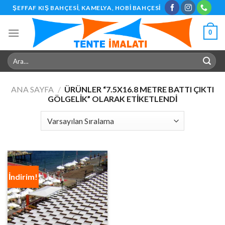
Skip
ŞEFFAF KIŞ BAHÇESI, KAMELYA, HOBI BAHÇESI
to
content
0
Ara:
ANA SAYFA
/
ÜRÜNLER “7.5X16.8 METRE BATTI ÇIKTI
GÖLGELIK” OLARAK ETIKETLENDI
İndirim!