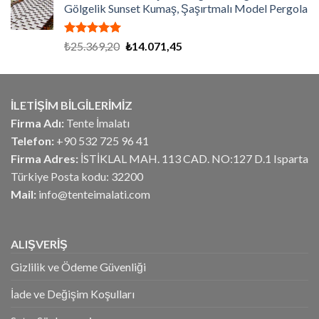
Gölgelik Sunset Kumaş, Şaşırtmalı Model Pergola
₺21.420,00.
5 üzerinden
Orijinal
Şu
₺
25.369,20
₺
14.071,45
5.00
oy
fiyat:
andaki
aldı
₺25.369,20.
fiyat:
₺14.071,45.
İLETİŞİM BİLGİLERİMİZ
Firma Adı:
Tente İmalatı
Telefon:
+90 532 725 96 41
Firma Adres:
İSTİKLAL MAH. 113 CAD. NO:127 D.1 Isparta
Türkiye Posta kodu: 32200
Mail:
info@tenteimalati.com
ALIŞVERİŞ
Gizlilik ve Ödeme Güvenliği
İade ve Değişim Koşulları