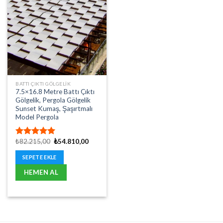
BATTI ÇIKTI GÖLGELIK
7.5×16.8 Metre Battı Çıktı
Gölgelik, Pergola Gölgelik
Sunset Kumaş, Şaşırtmalı
Model Pergola
Orijinal
Şu
₺
82.215,00
₺
54.810,00
5 üzerinden
fiyat:
andaki
5.00
oy
₺82.215,00.
fiyat:
SEPETE EKLE
aldı
₺54.810,00.
HEMEN AL