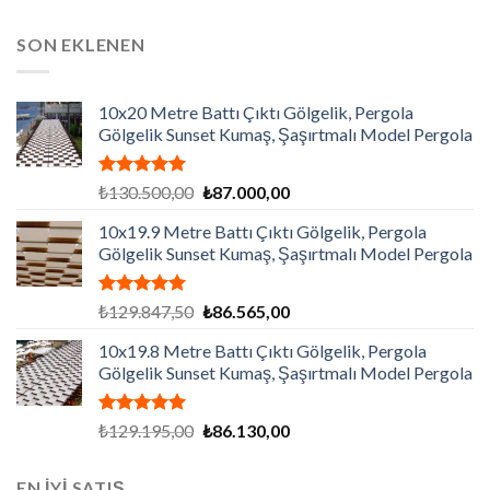
SON EKLENEN
10x20 Metre Battı Çıktı Gölgelik, Pergola
Gölgelik Sunset Kumaş, Şaşırtmalı Model Pergola
5 üzerinden
Orijinal
Şu
₺
130.500,00
₺
87.000,00
5.00
oy
fiyat:
andaki
aldı
10x19.9 Metre Battı Çıktı Gölgelik, Pergola
₺130.500,00.
fiyat:
Gölgelik Sunset Kumaş, Şaşırtmalı Model Pergola
₺87.000,00.
5 üzerinden
Orijinal
Şu
₺
129.847,50
₺
86.565,00
5.00
oy
fiyat:
andaki
aldı
10x19.8 Metre Battı Çıktı Gölgelik, Pergola
₺129.847,50.
fiyat:
Gölgelik Sunset Kumaş, Şaşırtmalı Model Pergola
₺86.565,00.
5 üzerinden
Orijinal
Şu
₺
129.195,00
₺
86.130,00
5.00
oy
fiyat:
andaki
aldı
₺129.195,00.
fiyat:
EN İYİ SATIŞ