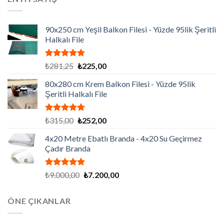
₺86.130,00.
90x250 cm Yeşil Balkon Filesi - Yüzde 95lik Şeritli
Halkalı File
5 üzerinden
Orijinal
Şu
₺
281,25
₺
225,00
5.00
oy
fiyat:
andaki
aldı
80x280 cm Krem Balkon Filesi - Yüzde 95lik
₺281,25.
fiyat:
Şeritli Halkalı File
₺225,00.
5 üzerinden
Orijinal
Şu
₺
315,00
₺
252,00
5.00
oy
fiyat:
andaki
aldı
4x20 Metre Ebatlı Branda - 4x20 Su Geçirmez
₺315,00.
fiyat:
Çadır Branda
₺252,00.
5 üzerinden
Orijinal
Şu
₺
9.000,00
₺
7.200,00
5.00
oy
fiyat:
andaki
aldı
₺9.000,00.
fiyat:
ÖNE ÇIKANLAR
₺7.200,00.