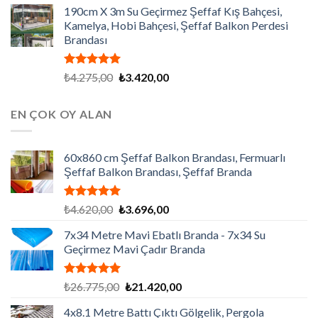
190cm X 3m Su Geçirmez Şeffaf Kış Bahçesi,
Kamelya, Hobi Bahçesi, Şeffaf Balkon Perdesi
Brandası
5 üzerinden
Orijinal
Şu
₺
4.275,00
₺
3.420,00
5.00
oy
fiyat:
andaki
aldı
₺4.275,00.
fiyat:
EN ÇOK OY ALAN
₺3.420,00.
60x860 cm Şeffaf Balkon Brandası, Fermuarlı
Şeffaf Balkon Brandası, Şeffaf Branda
5 üzerinden
Orijinal
Şu
₺
4.620,00
₺
3.696,00
5.00
oy
fiyat:
andaki
aldı
7x34 Metre Mavi Ebatlı Branda - 7x34 Su
₺4.620,00.
fiyat:
Geçirmez Mavi Çadır Branda
₺3.696,00.
5 üzerinden
Orijinal
Şu
₺
26.775,00
₺
21.420,00
5.00
oy
fiyat:
andaki
aldı
4x8.1 Metre Battı Çıktı Gölgelik, Pergola
₺26.775,00.
fiyat: