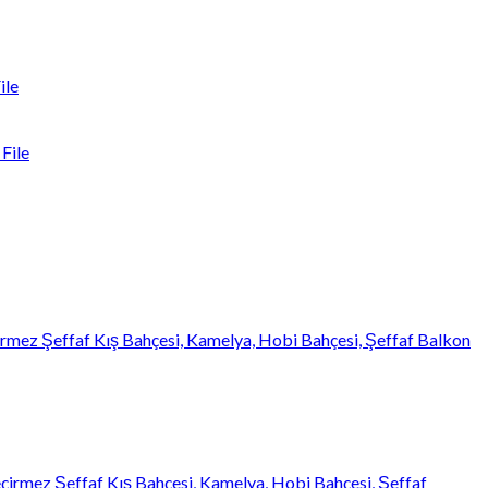
ile
File
mez Şeffaf Kış Bahçesi, Kamelya, Hobi Bahçesi, Şeffaf Balkon
çirmez Şeffaf Kış Bahçesi, Kamelya, Hobi Bahçesi, Şeffaf