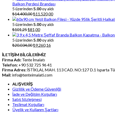
Balkon Perdesi Brandası
5 üzerinden
5.00
oy aldı
Orijinal
Şu
₺
14.400,00
₺
11.520,00
fiyat:
andaki
₺14.400,00.
fiyat:
5 üzerinden
5.00
oy aldı
₺11.520,00.
Orijinal
Şu
₺
101,25
₺
81,00
fiyat:
andaki
₺101,25.
fiyat:
5 üzerinden
5.00
oy aldı
₺81,00.
Orijinal
Şu
₺
20.034,00
₺
9.260,16
fiyat:
andaki
İLETİŞİM BİLGİLERİMİZ
₺20.034,00.
fiyat:
Firma Adı:
Tente İmalatı
₺9.260,16.
Telefon:
+90 532 725 96 41
Firma Adres:
İSTİKLAL MAH. 113 CAD. NO:127 D.1 Isparta Tür
Mail:
info@tenteimalati.com
ALIŞVERİŞ
Gizlilik ve Ödeme Güvenliği
İade ve Değişim Koşulları
Satış Sözleşmesi
Teslimat Koşulları
Üyelik ve Kullanm Şartları