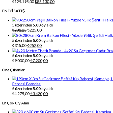
Orijinal
Şu
₺
129.195,00
₺
86.130,00
fiyat:
andaki
EN İYİ SATIŞ
₺129.195,00.
fiyat:
₺86.130,00.
5 üzerinden
5.00
oy aldı
Orijinal
Şu
₺
281,25
₺
225,00
fiyat:
andaki
₺281,25.
fiyat:
5 üzerinden
5.00
oy aldı
₺225,00.
Orijinal
Şu
₺
315,00
₺
252,00
fiyat:
andaki
₺315,00.
fiyat:
5 üzerinden
5.00
oy aldı
₺252,00.
Orijinal
Şu
₺
9.000,00
₺
7.200,00
fiyat:
andaki
Öne Çıkanlar
₺9.000,00.
fiyat:
₺7.200,00.
Perdesi Brandası
5 üzerinden
5.00
oy aldı
Orijinal
Şu
₺
4.275,00
₺
3.420,00
fiyat:
andaki
En Çok Oy Alan
₺4.275,00.
fiyat:
₺3.420,00.