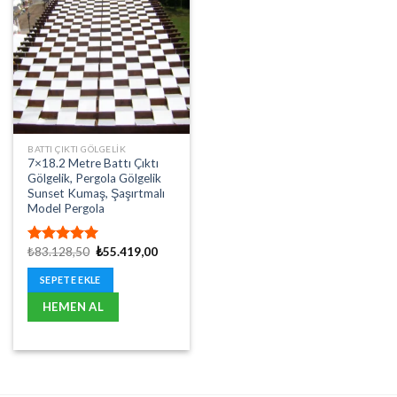
BATTI ÇIKTI GÖLGELIK
7×18.2 Metre Battı Çıktı
Gölgelik, Pergola Gölgelik
Sunset Kumaş, Şaşırtmalı
Model Pergola
Orijinal
Şu
₺
83.128,50
₺
55.419,00
5 üzerinden
fiyat:
andaki
5.00
oy
₺83.128,50.
fiyat:
SEPETE EKLE
aldı
₺55.419,00.
HEMEN AL