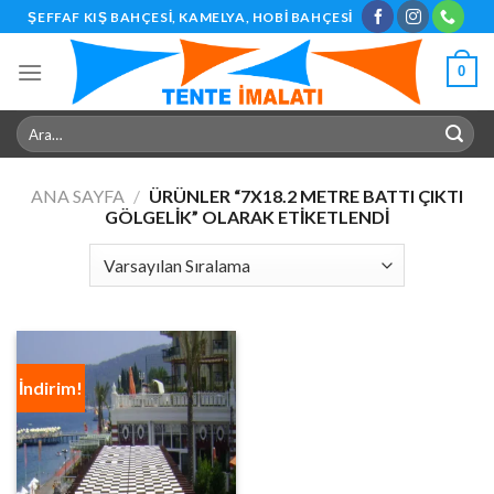
Skip
ŞEFFAF KIŞ BAHÇESI, KAMELYA, HOBI BAHÇESI
to
content
0
Ara:
ANA SAYFA
/
ÜRÜNLER “7X18.2 METRE BATTI ÇIKTI
GÖLGELIK” OLARAK ETIKETLENDI
İndirim!