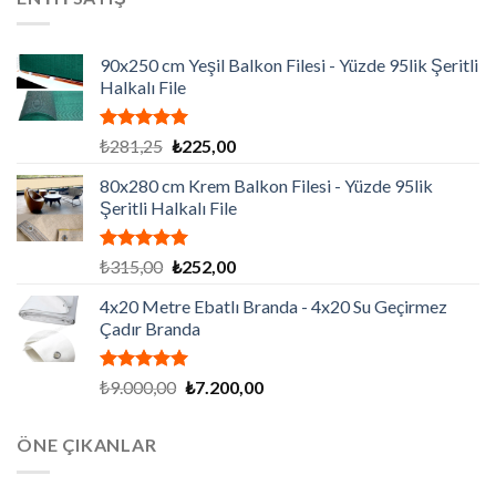
₺86.130,00.
90x250 cm Yeşil Balkon Filesi - Yüzde 95lik Şeritli
Halkalı File
5 üzerinden
Orijinal
Şu
₺
281,25
₺
225,00
5.00
oy
fiyat:
andaki
aldı
80x280 cm Krem Balkon Filesi - Yüzde 95lik
₺281,25.
fiyat:
Şeritli Halkalı File
₺225,00.
5 üzerinden
Orijinal
Şu
₺
315,00
₺
252,00
5.00
oy
fiyat:
andaki
aldı
4x20 Metre Ebatlı Branda - 4x20 Su Geçirmez
₺315,00.
fiyat:
Çadır Branda
₺252,00.
5 üzerinden
Orijinal
Şu
₺
9.000,00
₺
7.200,00
5.00
oy
fiyat:
andaki
aldı
₺9.000,00.
fiyat:
ÖNE ÇIKANLAR
₺7.200,00.