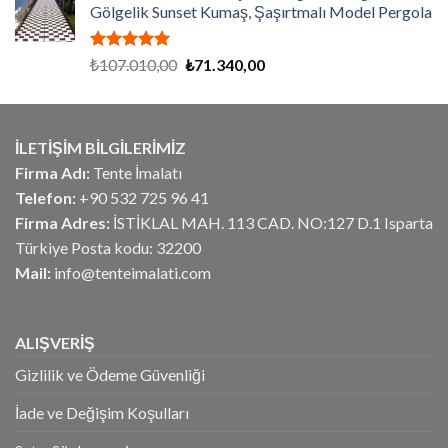
Gölgelik Sunset Kumaş, Şaşırtmalı Model Pergola
₺19.800,00.
5 üzerinden
Orijinal
Şu
₺
107.010,00
₺
71.340,00
5.00
oy
fiyat:
andaki
aldı
₺107.010,00.
fiyat:
₺71.340,00.
İLETİŞİM BİLGİLERİMİZ
Firma Adı:
Tente İmalatı
Telefon:
+90 532 725 96 41
Firma Adres:
İSTİKLAL MAH. 113 CAD. NO:127 D.1 Isparta
Türkiye Posta kodu: 32200
Mail:
info@tenteimalati.com
ALIŞVERİŞ
Gizlilik ve Ödeme Güvenliği
İade ve Değişim Koşulları