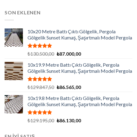
SON EKLENEN
10x20 Metre Battı Çıktı Gölgelik, Pergola
Gölgelik Sunset Kumaş, Şaşırtmalı Model Pergola
5 üzerinden
Orijinal
Şu
₺
130.500,00
₺
87.000,00
5.00
oy
fiyat:
andaki
aldı
10x19.9 Metre Battı Çıktı Gölgelik, Pergola
₺130.500,00.
fiyat:
Gölgelik Sunset Kumaş, Şaşırtmalı Model Pergola
₺87.000,00.
5 üzerinden
Orijinal
Şu
₺
129.847,50
₺
86.565,00
5.00
oy
fiyat:
andaki
aldı
10x19.8 Metre Battı Çıktı Gölgelik, Pergola
₺129.847,50.
fiyat:
Gölgelik Sunset Kumaş, Şaşırtmalı Model Pergola
₺86.565,00.
5 üzerinden
Orijinal
Şu
₺
129.195,00
₺
86.130,00
5.00
oy
fiyat:
andaki
aldı
₺129.195,00.
fiyat:
EN İYİ SATIŞ