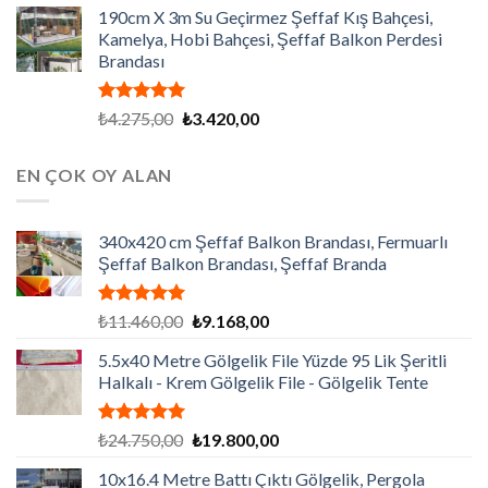
190cm X 3m Su Geçirmez Şeffaf Kış Bahçesi,
Kamelya, Hobi Bahçesi, Şeffaf Balkon Perdesi
Brandası
5 üzerinden
Orijinal
Şu
₺
4.275,00
₺
3.420,00
5.00
oy
fiyat:
andaki
aldı
₺4.275,00.
fiyat:
EN ÇOK OY ALAN
₺3.420,00.
340x420 cm Şeffaf Balkon Brandası, Fermuarlı
Şeffaf Balkon Brandası, Şeffaf Branda
5 üzerinden
Orijinal
Şu
₺
11.460,00
₺
9.168,00
5.00
oy
fiyat:
andaki
aldı
5.5x40 Metre Gölgelik File Yüzde 95 Lik Şeritli
₺11.460,00.
fiyat:
Halkalı - Krem Gölgelik File - Gölgelik Tente
₺9.168,00.
5 üzerinden
Orijinal
Şu
₺
24.750,00
₺
19.800,00
5.00
oy
fiyat:
andaki
aldı
10x16.4 Metre Battı Çıktı Gölgelik, Pergola
₺24.750,00.
fiyat: