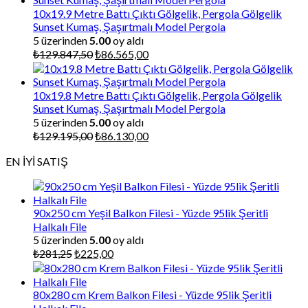
₺87.000,00.
10x19.9 Metre Battı Çıktı Gölgelik, Pergola Gölgelik
Sunset Kumaş, Şaşırtmalı Model Pergola
5 üzerinden
5.00
oy aldı
Orijinal
Şu
₺
129.847,50
₺
86.565,00
fiyat:
andaki
₺129.847,50.
fiyat:
₺86.565,00.
10x19.8 Metre Battı Çıktı Gölgelik, Pergola Gölgelik
Sunset Kumaş, Şaşırtmalı Model Pergola
5 üzerinden
5.00
oy aldı
Orijinal
Şu
₺
129.195,00
₺
86.130,00
fiyat:
andaki
EN İYİ SATIŞ
₺129.195,00.
fiyat:
₺86.130,00.
90x250 cm Yeşil Balkon Filesi - Yüzde 95lik Şeritli
Halkalı File
5 üzerinden
5.00
oy aldı
Orijinal
Şu
₺
281,25
₺
225,00
fiyat:
andaki
₺281,25.
fiyat:
₺225,00.
80x280 cm Krem Balkon Filesi - Yüzde 95lik Şeritli