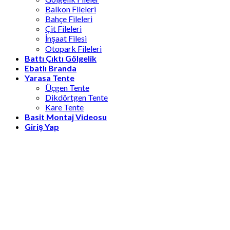
Balkon Fileleri
Bahçe Fileleri
Çit Fileleri
İnşaat Filesi
Otopark Fileleri
Battı Çıktı Gölgelik
Ebatlı Branda
Yarasa Tente
Üçgen Tente
Dikdörtgen Tente
Kare Tente
Basit Montaj Videosu
Giriş Yap