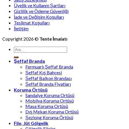
Üyelik ve Kullanm Şartları
Gizlilik ve Ödeme Güvenliği
İade ve Değişim Koşulları
Teslimat Koşulları
İletişim
Copyright 2026 ©
Tente İmalatı
Ara:
Şeffaf Branda
Fermuarlı Şeffaf Branda
Şeffaf Kış Bahçesi
Şeffaf Balkon Brandası
Şeffaf Branda Fiyatları
Koruma Örtüsü
Sandalye Koruma Ortüsü
Mobilya Koruma Ortüsü
Masa Koruma Ortüsü
Dış Mekan Koruma Ortüsü
Şezlong Koruma Örtüsü
File, Jüt Gölgelik
Gölgelik Fileler