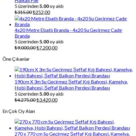
Halkalı File
5 üzerinden
5.00
oy aldı
Orijinal
Şu
₺
315,00
₺
252,00
fiyat:
andaki
₺315,00.
fiyat:
₺252,00.
4x20 Metre Ebatlı Branda - 4x20 Su Geçirmez Çadır
Branda
5 üzerinden
5.00
oy aldı
Orijinal
Şu
₺
9.000,00
₺
7.200,00
fiyat:
andaki
Öne Çıkanlar
₺9.000,00.
fiyat:
₺7.200,00.
190cm X 3m Su Geçirmez Şeffaf Kış Bahçesi, Kamelya,
Hobi Bahçesi, Şeffaf Balkon Perdesi Brandası
5 üzerinden
5.00
oy aldı
Orijinal
Şu
₺
4.275,00
₺
3.420,00
fiyat:
andaki
En Çok Oy Alan
₺4.275,00.
fiyat:
₺3.420,00.
270 x 770 cm Su Geçirmez Şeffaf Kış Bahçesi, Kamelya,