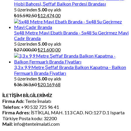
Hobi Bahçesi, Şeffaf Balkon Perdesi Brandası
5 üzerinden
5.00
oy aldı
Orijinal
Şu
₺
15.592,50
₺
12.474,00
fiyat:
andaki
₺15.592,50.
fiyat:
₺12.474,00.
5x48 Metre Mavi Ebatlı Branda - 5x48 Su Geçirmez Mavi
Çadır Branda
5 üzerinden
5.00
oy aldı
Orijinal
Şu
₺
27.000,00
₺
21.600,00
fiyat:
andaki
₺27.000,00.
fiyat:
₺21.600,00.
3,3 x 9,9 Metre Şeffaf Branda Balkon Kapatma - Balkon
Fermuarlı Branda Fiyatları
5 üzerinden
5.00
oy aldı
Orijinal
Şu
₺
36.363,60
₺
20.169,68
fiyat:
andaki
İLETİŞİM BİLGİLERİMİZ
₺36.363,60.
fiyat:
Firma Adı:
Tente İmalatı
₺20.169,68.
Telefon:
+90 532 725 96 41
Firma Adres:
İSTİKLAL MAH. 113 CAD. NO:127 D.1 Isparta
Türkiye Posta kodu: 32200
Mail:
info@tenteimalati.com