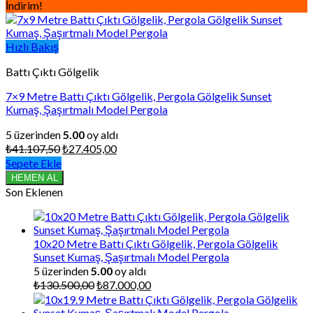
İndirim!
Hızlı Bakış
Battı Çıktı Gölgelik
7×9 Metre Battı Çıktı Gölgelik, Pergola Gölgelik Sunset
Kumaş, Şaşırtmalı Model Pergola
5 üzerinden
5.00
oy aldı
Orijinal
Şu
₺
41.107,50
₺
27.405,00
fiyat:
andaki
Sepete Ekle
₺41.107,50.
fiyat:
HEMEN AL
₺27.405,00.
Son Eklenen
10x20 Metre Battı Çıktı Gölgelik, Pergola Gölgelik
Sunset Kumaş, Şaşırtmalı Model Pergola
5 üzerinden
5.00
oy aldı
Orijinal
Şu
₺
130.500,00
₺
87.000,00
fiyat:
andaki
₺130.500,00.
fiyat: