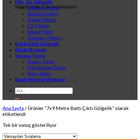
File, Jüt Gölgelik
Sepetinizde ürün bulunmuyor.
Gölgelik Fileler
Balkon Fileleri
Bahçe Fileleri
Çit Fileleri
İnşaat Filesi
Otopark Fileleri
Battı Çıktı Gölgelik
Ebatlı Branda
Yarasa Tente
Üçgen Tente
Dikdörtgen Tente
Kare Tente
Basit Montaj Videosu
Ara:
Ana Sayfa
/
Ürünler “7x9 Metre Battı Çıktı Gölgelik” olarak
etiketlendi
Tek bir sonuç gösteriliyor