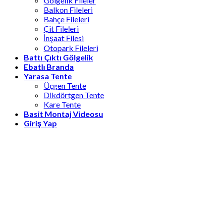
Gölgelik Fileler
Balkon Fileleri
Bahçe Fileleri
Çit Fileleri
İnşaat Filesi
Otopark Fileleri
Battı Çıktı Gölgelik
Ebatlı Branda
Yarasa Tente
Üçgen Tente
Dikdörtgen Tente
Kare Tente
Basit Montaj Videosu
Giriş Yap