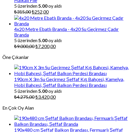
Halkalı File
5 üzerinden
5.00
oy aldı
Orijinal
Şu
₺
315,00
₺
252,00
fiyat:
andaki
₺315,00.
fiyat:
₺252,00.
4x20 Metre Ebatlı Branda - 4x20 Su Geçirmez Çadır
Branda
5 üzerinden
5.00
oy aldı
Orijinal
Şu
₺
9.000,00
₺
7.200,00
fiyat:
andaki
Öne Çıkanlar
₺9.000,00.
fiyat:
₺7.200,00.
190cm X 3m Su Geçirmez Şeffaf Kış Bahçesi, Kamelya,
Hobi Bahçesi, Şeffaf Balkon Perdesi Brandası
5 üzerinden
5.00
oy aldı
Orijinal
Şu
₺
4.275,00
₺
3.420,00
fiyat:
andaki
En Çok Oy Alan
₺4.275,00.
fiyat:
₺3.420,00.
190x480 cm Şeffaf Balkon Brandası, Fermuarlı Şeffaf