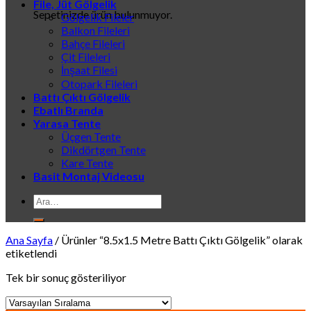
File, Jüt Gölgelik
Sepetinizde ürün bulunmuyor.
Gölgelik Fileler
Balkon Fileleri
Bahçe Fileleri
Çit Fileleri
İnşaat Filesi
Otopark Fileleri
Battı Çıktı Gölgelik
Ebatlı Branda
Yarasa Tente
Üçgen Tente
Dikdörtgen Tente
Kare Tente
Basit Montaj Videosu
Ara:
Ana Sayfa
/
Ürünler “8.5x1.5 Metre Battı Çıktı Gölgelik” olarak
etiketlendi
Tek bir sonuç gösteriliyor