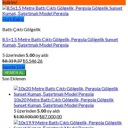
İndirim!
Hızlı Bakış
Battı Çıktı Gölgelik
8.5×1.5 Metre Battı Çıktı Gölgelik, Pergola Gölgelik Sunset
Kumaş, Şaşırtmalı Model Pergola
5 üzerinden
5.00
oy aldı
Orijinal
Şu
₺
8.319,37
₺
5.546,26
fiyat:
andaki
Sepete Ekle
₺8.319,37.
fiyat:
HEMEN AL
₺5.546,26.
Son Eklenen
10x20 Metre Battı Çıktı Gölgelik, Pergola Gölgelik
Sunset Kumaş, Şaşırtmalı Model Pergola
5 üzerinden
5.00
oy aldı
Orijinal
Şu
₺
130.500,00
₺
87.000,00
fiyat:
andaki
₺130.500,00.
fiyat: