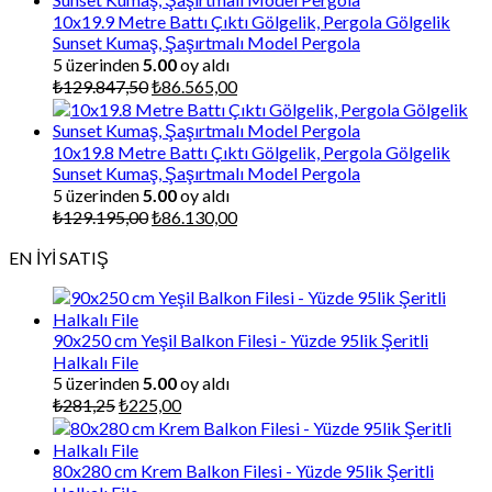
₺87.000,00.
10x19.9 Metre Battı Çıktı Gölgelik, Pergola Gölgelik
Sunset Kumaş, Şaşırtmalı Model Pergola
5 üzerinden
5.00
oy aldı
Orijinal
Şu
₺
129.847,50
₺
86.565,00
fiyat:
andaki
₺129.847,50.
fiyat:
₺86.565,00.
10x19.8 Metre Battı Çıktı Gölgelik, Pergola Gölgelik
Sunset Kumaş, Şaşırtmalı Model Pergola
5 üzerinden
5.00
oy aldı
Orijinal
Şu
₺
129.195,00
₺
86.130,00
fiyat:
andaki
EN İYİ SATIŞ
₺129.195,00.
fiyat:
₺86.130,00.
90x250 cm Yeşil Balkon Filesi - Yüzde 95lik Şeritli
Halkalı File
5 üzerinden
5.00
oy aldı
Orijinal
Şu
₺
281,25
₺
225,00
fiyat:
andaki
₺281,25.
fiyat:
₺225,00.
80x280 cm Krem Balkon Filesi - Yüzde 95lik Şeritli