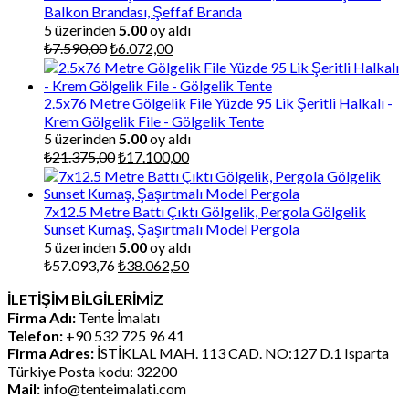
Balkon Brandası, Şeffaf Branda
5 üzerinden
5.00
oy aldı
Orijinal
Şu
₺
7.590,00
₺
6.072,00
fiyat:
andaki
₺7.590,00.
fiyat:
₺6.072,00.
2.5x76 Metre Gölgelik File Yüzde 95 Lik Şeritli Halkalı -
Krem Gölgelik File - Gölgelik Tente
5 üzerinden
5.00
oy aldı
Orijinal
Şu
₺
21.375,00
₺
17.100,00
fiyat:
andaki
₺21.375,00.
fiyat:
₺17.100,00.
7x12.5 Metre Battı Çıktı Gölgelik, Pergola Gölgelik
Sunset Kumaş, Şaşırtmalı Model Pergola
5 üzerinden
5.00
oy aldı
Orijinal
Şu
₺
57.093,76
₺
38.062,50
fiyat:
andaki
İLETİŞİM BİLGİLERİMİZ
₺57.093,76.
fiyat:
Firma Adı:
Tente İmalatı
₺38.062,50.
Telefon:
+90 532 725 96 41
Firma Adres:
İSTİKLAL MAH. 113 CAD. NO:127 D.1 Isparta
Türkiye Posta kodu: 32200
Mail:
info@tenteimalati.com