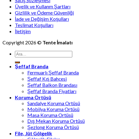
Satış Sözleşmesi
Üyelik ve Kullanm Şartları
Gizlilik ve Ödeme Güvenliği
İade ve Değişim Koşulları
Teslimat Koşulları
İletişim
Copyright 2026 ©
Tente İmalatı
Ara:
Şeffaf Branda
Fermuarlı Şeffaf Branda
Şeffaf Kış Bahçesi
Şeffaf Balkon Brandası
Şeffaf Branda Fiyatları
Koruma Örtüsü
Sandalye Koruma Ortüsü
Mobilya Koruma Ortüsü
Masa Koruma Ortüsü
Dış Mekan Koruma Ortüsü
Şezlong Koruma Örtüsü
File, Jüt Gölgelik