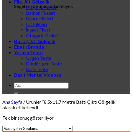
File, Jüt Gölgelik
Sepetinizde ürün bulunmuyor.
Gölgelik Fileler
Balkon Fileleri
Bahçe Fileleri
Çit Fileleri
İnşaat Filesi
Otopark Fileleri
Battı Çıktı Gölgelik
Ebatlı Branda
Yarasa Tente
Üçgen Tente
Dikdörtgen Tente
Kare Tente
Basit Montaj Videosu
Ara:
Ana Sayfa
/
Ürünler “8.5x11.7 Metre Battı Çıktı Gölgelik”
olarak etiketlendi
Tek bir sonuç gösteriliyor