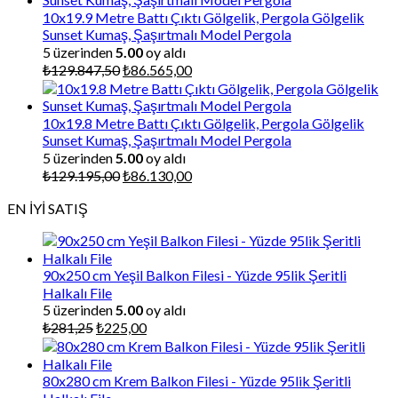
₺87.000,00.
10x19.9 Metre Battı Çıktı Gölgelik, Pergola Gölgelik
Sunset Kumaş, Şaşırtmalı Model Pergola
5 üzerinden
5.00
oy aldı
Orijinal
Şu
₺
129.847,50
₺
86.565,00
fiyat:
andaki
₺129.847,50.
fiyat:
₺86.565,00.
10x19.8 Metre Battı Çıktı Gölgelik, Pergola Gölgelik
Sunset Kumaş, Şaşırtmalı Model Pergola
5 üzerinden
5.00
oy aldı
Orijinal
Şu
₺
129.195,00
₺
86.130,00
fiyat:
andaki
EN İYİ SATIŞ
₺129.195,00.
fiyat:
₺86.130,00.
90x250 cm Yeşil Balkon Filesi - Yüzde 95lik Şeritli
Halkalı File
5 üzerinden
5.00
oy aldı
Orijinal
Şu
₺
281,25
₺
225,00
fiyat:
andaki
₺281,25.
fiyat:
₺225,00.
80x280 cm Krem Balkon Filesi - Yüzde 95lik Şeritli