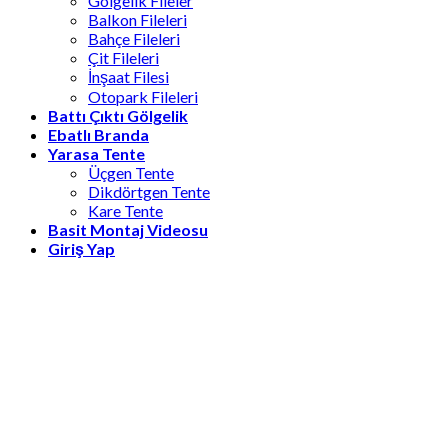
Gölgelik Fileler
Balkon Fileleri
Bahçe Fileleri
Çit Fileleri
İnşaat Filesi
Otopark Fileleri
Battı Çıktı Gölgelik
Ebatlı Branda
Yarasa Tente
Üçgen Tente
Dikdörtgen Tente
Kare Tente
Basit Montaj Videosu
Giriş Yap