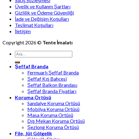
Satış Sözleşmesi
Üyelik ve Kullanm Şartları
Gizlilik ve Ödeme Güvenliği
İade ve Değişim Koşulları
Teslimat Koşulları
İletişim
Copyright 2026 ©
Tente İmalatı
Ara:
Şeffaf Branda
Fermuarlı Şeffaf Branda
Şeffaf Kış Bahçesi
Şeffaf Balkon Brandası
Şeffaf Branda Fiyatları
Koruma Örtüsü
Sandalye Koruma Ortüsü
Mobilya Koruma Ortüsü
Masa Koruma Ortüsü
Dış Mekan Koruma Ortüsü
Şezlong Koruma Örtüsü
File, Jüt Gölgelik