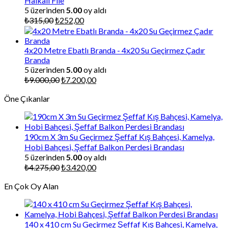
Halkalı File
5 üzerinden
5.00
oy aldı
Orijinal
Şu
₺
315,00
₺
252,00
fiyat:
andaki
₺315,00.
fiyat:
₺252,00.
4x20 Metre Ebatlı Branda - 4x20 Su Geçirmez Çadır
Branda
5 üzerinden
5.00
oy aldı
Orijinal
Şu
₺
9.000,00
₺
7.200,00
fiyat:
andaki
Öne Çıkanlar
₺9.000,00.
fiyat:
₺7.200,00.
190cm X 3m Su Geçirmez Şeffaf Kış Bahçesi, Kamelya,
Hobi Bahçesi, Şeffaf Balkon Perdesi Brandası
5 üzerinden
5.00
oy aldı
Orijinal
Şu
₺
4.275,00
₺
3.420,00
fiyat:
andaki
En Çok Oy Alan
₺4.275,00.
fiyat:
₺3.420,00.
140 x 410 cm Su Geçirmez Şeffaf Kış Bahçesi, Kamelya,