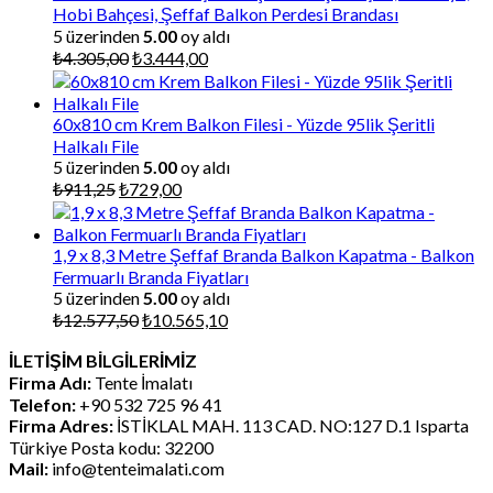
Hobi Bahçesi, Şeffaf Balkon Perdesi Brandası
5 üzerinden
5.00
oy aldı
Orijinal
Şu
₺
4.305,00
₺
3.444,00
fiyat:
andaki
₺4.305,00.
fiyat:
₺3.444,00.
60x810 cm Krem Balkon Filesi - Yüzde 95lik Şeritli
Halkalı File
5 üzerinden
5.00
oy aldı
Orijinal
Şu
₺
911,25
₺
729,00
fiyat:
andaki
₺911,25.
fiyat:
₺729,00.
1,9 x 8,3 Metre Şeffaf Branda Balkon Kapatma - Balkon
Fermuarlı Branda Fiyatları
5 üzerinden
5.00
oy aldı
Orijinal
Şu
₺
12.577,50
₺
10.565,10
fiyat:
andaki
İLETİŞİM BİLGİLERİMİZ
₺12.577,50.
fiyat:
Firma Adı:
Tente İmalatı
₺10.565,10.
Telefon:
+90 532 725 96 41
Firma Adres:
İSTİKLAL MAH. 113 CAD. NO:127 D.1 Isparta
Türkiye Posta kodu: 32200
Mail:
info@tenteimalati.com