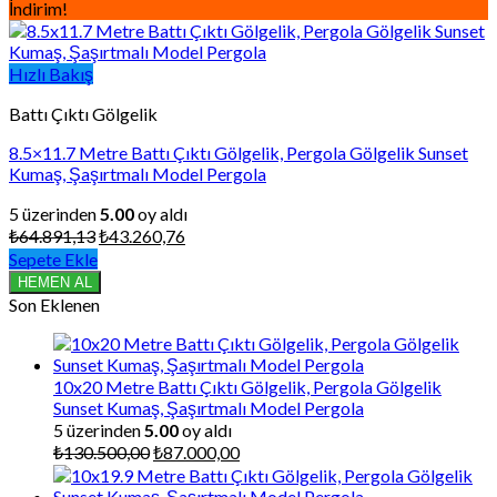
İndirim!
Hızlı Bakış
Battı Çıktı Gölgelik
8.5×11.7 Metre Battı Çıktı Gölgelik, Pergola Gölgelik Sunset
Kumaş, Şaşırtmalı Model Pergola
5 üzerinden
5.00
oy aldı
Orijinal
Şu
₺
64.891,13
₺
43.260,76
fiyat:
andaki
Sepete Ekle
₺64.891,13.
fiyat:
HEMEN AL
₺43.260,76.
Son Eklenen
10x20 Metre Battı Çıktı Gölgelik, Pergola Gölgelik
Sunset Kumaş, Şaşırtmalı Model Pergola
5 üzerinden
5.00
oy aldı
Orijinal
Şu
₺
130.500,00
₺
87.000,00
fiyat:
andaki
₺130.500,00.
fiyat: