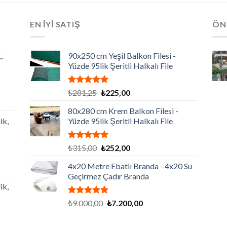
EN İYİ SATIŞ
ÖN
,
90x250 cm Yeşil Balkon Filesi -
Yüzde 95lik Şeritli Halkalı File
5 üzerinden
Orijinal
Şu
₺
281,25
₺
225,00
5.00
oy
fiyat:
andaki
aldı
80x280 cm Krem Balkon Filesi -
₺281,25.
fiyat:
ik,
Yüzde 95lik Şeritli Halkalı File
₺225,00.
,00.
5 üzerinden
Orijinal
Şu
₺
315,00
₺
252,00
5.00
oy
fiyat:
andaki
aldı
4x20 Metre Ebatlı Branda - 4x20 Su
₺315,00.
fiyat:
Geçirmez Çadır Branda
₺252,00.
ik,
,00.
5 üzerinden
Orijinal
Şu
₺
9.000,00
₺
7.200,00
5.00
oy
fiyat:
andaki
aldı
₺9.000,00.
fiyat: