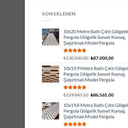
SON EKLENEN
10x20 Metre Battı Çıktı Gölgelik
Pergola Gölgelik Sunset Kumaş,
Şaşırtmalı Model Pergola
5 üzerinden
Orijinal
Şu
₺
130.500,00
₺
87.000,00
5.00
oy
fiyat:
andaki
aldı
10x19.9 Metre Battı Çıktı Gölgel
₺130.500,00.
fiyat:
Pergola Gölgelik Sunset Kumaş,
₺87.000
Şaşırtmalı Model Pergola
5 üzerinden
Orijinal
Şu
₺
129.847,50
₺
86.565,00
5.00
oy
fiyat:
andaki
aldı
10x19.8 Metre Battı Çıktı Gölgel
₺129.847,50.
fiyat:
Pergola Gölgelik Sunset Kumaş,
₺86.565
Şaşırtmalı Model Pergola