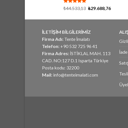
5 üzerinden
Orijinal
Şu
₺
44.533,13
₺
29.688,76
5.00
oy
fiyat:
andaki
aldı
₺44.533,13.
fiyat:
₺29.688,
İLETİŞİM BİLGİLERİMİZ
ALI
Firma Adı:
Tente İmalatı
Gizl
Telefon:
+90 532 725 96 41
İade
Firma Adres:
İSTİKLAL MAH. 113
CAD. NO:127 D.1 Isparta Türkiye
Satı
Posta kodu: 32200
Tesl
Mail:
info@tenteimalati.com
Üyel