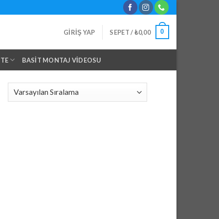
0
GIRIŞ YAP
SEPET /
₺
0,00
NTE
BASIT MONTAJ VIDEOSU