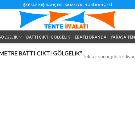
ŞEFFAF KIŞ BAHÇESI, KAMELYA, HOBI BAHÇESI
 GÖLGELIK
BATTI ÇIKTI GÖLGELIK
EBATLI BRANDA
YARASA TE
 METRE BATTI ÇIKTI GÖLGELIK”
Tek bir sonuç gösteriliyor