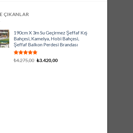
E ÇIKANLAR
190cm X 3m Su Geçirmez Şeffaf Kış
Bahçesi, Kamelya, Hobi Bahçesi,
Şeffaf Balkon Perdesi Brandası
5 üzerinden
Orijinal
Şu
₺
4.275,00
₺
3.420,00
5.00
oy
fiyat:
andaki
aldı
₺4.275,00.
fiyat:
₺3.420,00.