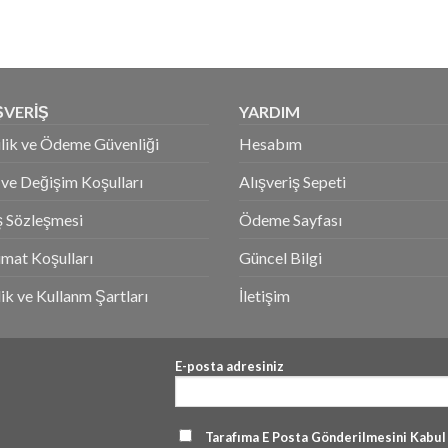
76.
ŞVERİŞ
YARDIM
ilik ve Ödeme Güvenliği
Hesabım
 ve Değişim Koşulları
Alışveriş Sepeti
ş Sözleşmesi
Ödeme Sayfası
imat Koşulları
Güncel Bilgi
ik ve Kullanm Şartları
İletişim
E-posta adresiniz
Tarafıma E Posta Gönderilmesini Kabu