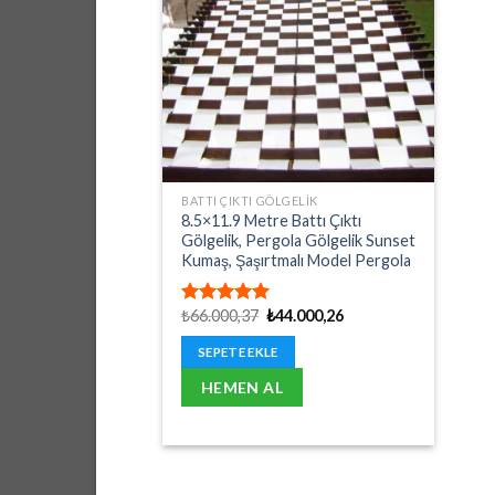
BATTI ÇIKTI GÖLGELIK
8.5×11.9 Metre Battı Çıktı
Gölgelik, Pergola Gölgelik Sunset
Kumaş, Şaşırtmalı Model Pergola
Orijinal
Şu
₺
66.000,37
₺
44.000,26
5 üzerinden
fiyat:
andaki
5.00
oy
₺66.000,37.
fiyat:
aldı
SEPETE EKLE
₺44.000,26.
HEMEN AL