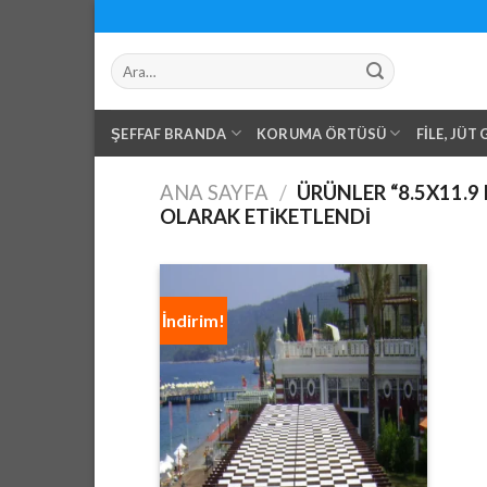
Skip
to
Ara:
content
ŞEFFAF BRANDA
KORUMA ÖRTÜSÜ
FILE, JÜT
ANA SAYFA
/
ÜRÜNLER “8.5X11.9
OLARAK ETIKETLENDI
İndirim!