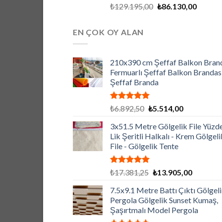
5 üzerinden
Orijinal
Şu
₺
129.195,00
₺
86.130,00
5.00
oy
fiyat:
andaki
aldı
₺129.195,00.
fiyat:
EN ÇOK OY ALAN
₺86.130
210x390 cm Şeffaf Balkon Brand
Fermuarlı Şeffaf Balkon Brandası
Şeffaf Branda
5 üzerinden
Orijinal
Şu
₺
6.892,50
₺
5.514,00
5.00
oy
fiyat:
andaki
aldı
3x51.5 Metre Gölgelik File Yüzd
₺6.892,50.
fiyat:
Lik Şeritli Halkalı - Krem Gölgeli
₺5.514,00.
File - Gölgelik Tente
5 üzerinden
Orijinal
Şu
₺
17.381,25
₺
13.905,00
5.00
oy
fiyat:
andaki
aldı
7.5x9.1 Metre Battı Çıktı Gölgeli
₺17.381,25.
fiyat:
Pergola Gölgelik Sunset Kumaş,
₺13.905,
Şaşırtmalı Model Pergola