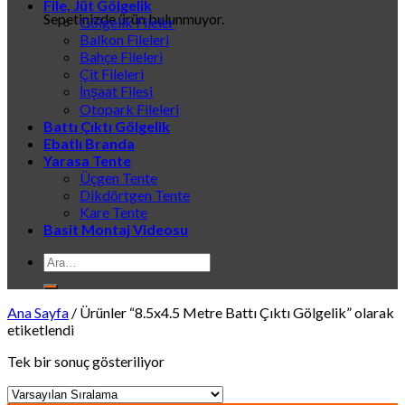
File, Jüt Gölgelik
Sepetinizde ürün bulunmuyor.
Gölgelik Fileler
Balkon Fileleri
Bahçe Fileleri
Çit Fileleri
İnşaat Filesi
Otopark Fileleri
Battı Çıktı Gölgelik
Ebatlı Branda
Yarasa Tente
Üçgen Tente
Dikdörtgen Tente
Kare Tente
Basit Montaj Videosu
Ara:
Ana Sayfa
/
Ürünler “8.5x4.5 Metre Battı Çıktı Gölgelik” olarak
etiketlendi
Tek bir sonuç gösteriliyor