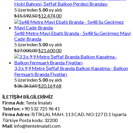
Hobi Bahçesi, Şeffaf Balkon Perdesi Brandası
5 üzerinden
5.00
oy aldı
Orijinal
Şu
₺
15.592,50
₺
12.474,00
fiyat:
andaki
₺15.592,50.
fiyat:
₺12.474,00.
5x48 Metre Mavi Ebatlı Branda - 5x48 Su Geçirmez Mavi
Çadır Branda
5 üzerinden
5.00
oy aldı
Orijinal
Şu
₺
27.000,00
₺
21.600,00
fiyat:
andaki
₺27.000,00.
fiyat:
₺21.600,00.
3,3 x 9,9 Metre Şeffaf Branda Balkon Kapatma - Balkon
Fermuarlı Branda Fiyatları
5 üzerinden
5.00
oy aldı
Orijinal
Şu
₺
36.363,60
₺
20.169,68
fiyat:
andaki
İLETİŞİM BİLGİLERİMİZ
₺36.363,60.
fiyat:
Firma Adı:
Tente İmalatı
₺20.169,68.
Telefon:
+90 532 725 96 41
Firma Adres:
İSTİKLAL MAH. 113 CAD. NO:127 D.1 Isparta
Türkiye Posta kodu: 32200
Mail:
info@tenteimalati.com