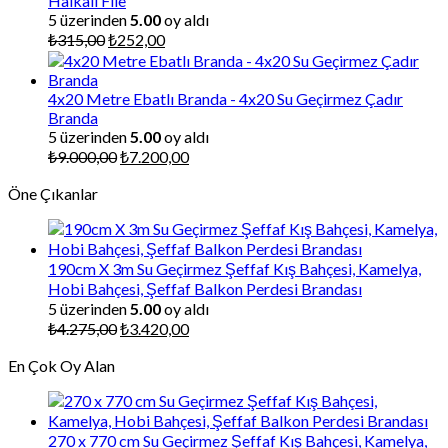
Halkalı File
5 üzerinden
5.00
oy aldı
Orijinal
Şu
₺
315,00
₺
252,00
fiyat:
andaki
₺315,00.
fiyat:
₺252,00.
4x20 Metre Ebatlı Branda - 4x20 Su Geçirmez Çadır
Branda
5 üzerinden
5.00
oy aldı
Orijinal
Şu
₺
9.000,00
₺
7.200,00
fiyat:
andaki
Öne Çıkanlar
₺9.000,00.
fiyat:
₺7.200,00.
190cm X 3m Su Geçirmez Şeffaf Kış Bahçesi, Kamelya,
Hobi Bahçesi, Şeffaf Balkon Perdesi Brandası
5 üzerinden
5.00
oy aldı
Orijinal
Şu
₺
4.275,00
₺
3.420,00
fiyat:
andaki
En Çok Oy Alan
₺4.275,00.
fiyat:
₺3.420,00.
270 x 770 cm Su Geçirmez Şeffaf Kış Bahçesi, Kamelya,