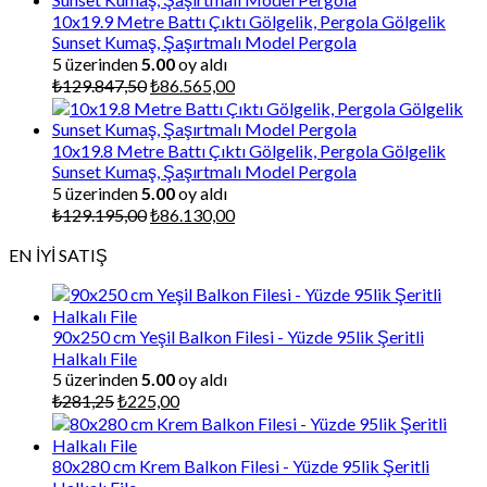
₺87.000,00.
10x19.9 Metre Battı Çıktı Gölgelik, Pergola Gölgelik
Sunset Kumaş, Şaşırtmalı Model Pergola
5 üzerinden
5.00
oy aldı
Orijinal
Şu
₺
129.847,50
₺
86.565,00
fiyat:
andaki
₺129.847,50.
fiyat:
₺86.565,00.
10x19.8 Metre Battı Çıktı Gölgelik, Pergola Gölgelik
Sunset Kumaş, Şaşırtmalı Model Pergola
5 üzerinden
5.00
oy aldı
Orijinal
Şu
₺
129.195,00
₺
86.130,00
fiyat:
andaki
EN İYİ SATIŞ
₺129.195,00.
fiyat:
₺86.130,00.
90x250 cm Yeşil Balkon Filesi - Yüzde 95lik Şeritli
Halkalı File
5 üzerinden
5.00
oy aldı
Orijinal
Şu
₺
281,25
₺
225,00
fiyat:
andaki
₺281,25.
fiyat:
₺225,00.
80x280 cm Krem Balkon Filesi - Yüzde 95lik Şeritli