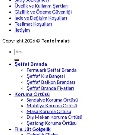
Üyelik ve Kullanm Şartları
Gizlilik ve Ödeme Güvenliği
İade ve Değişim Koşulları
Teslimat Koşulları
İletişim
Copyright 2026 ©
Tente İmalatı
Ara:
Şeffaf Branda
Fermuarlı Şeffaf Branda
Şeffaf Kış Bahçesi
Şeffaf Balkon Brandası
Şeffaf Branda Fiyatları
Koruma Örtüsü
Sandalye Koruma Ortüsü
Mobilya Koruma Ortüsü
Masa Koruma Ortüsü
Dış Mekan Koruma Ortüsü
Şezlong Koruma Örtüsü
File, Jüt Gölgelik
Gölgelik Fileler