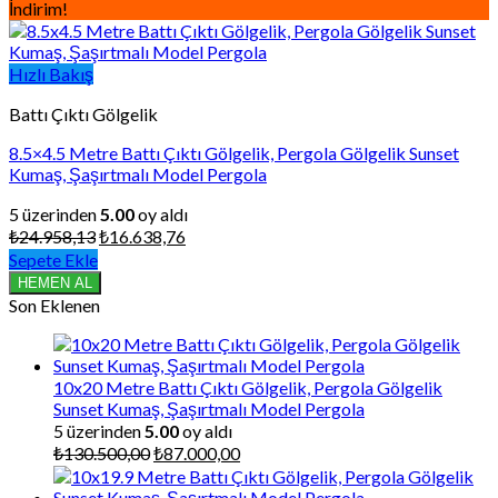
İndirim!
Hızlı Bakış
Battı Çıktı Gölgelik
8.5×4.5 Metre Battı Çıktı Gölgelik, Pergola Gölgelik Sunset
Kumaş, Şaşırtmalı Model Pergola
5 üzerinden
5.00
oy aldı
Orijinal
Şu
₺
24.958,13
₺
16.638,76
fiyat:
andaki
Sepete Ekle
₺24.958,13.
fiyat:
HEMEN AL
₺16.638,76.
Son Eklenen
10x20 Metre Battı Çıktı Gölgelik, Pergola Gölgelik
Sunset Kumaş, Şaşırtmalı Model Pergola
5 üzerinden
5.00
oy aldı
Orijinal
Şu
₺
130.500,00
₺
87.000,00
fiyat:
andaki
₺130.500,00.
fiyat: