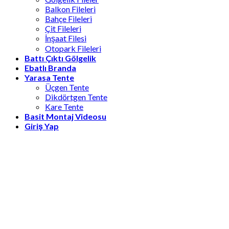
Balkon Fileleri
Bahçe Fileleri
Çit Fileleri
İnşaat Filesi
Otopark Fileleri
Battı Çıktı Gölgelik
Ebatlı Branda
Yarasa Tente
Üçgen Tente
Dikdörtgen Tente
Kare Tente
Basit Montaj Videosu
Giriş Yap