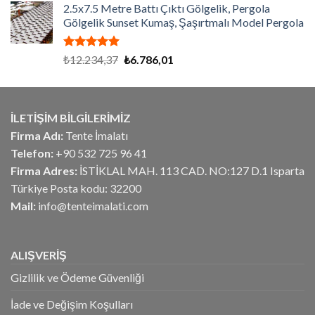
aldı
2.5x7.5 Metre Battı Çıktı Gölgelik, Pergola
₺675,00.
fiyat:
Gölgelik Sunset Kumaş, Şaşırtmalı Model Pergola
₺540,00.
5 üzerinden
Orijinal
Şu
₺
12.234,37
₺
6.786,01
5.00
oy
fiyat:
andaki
aldı
₺12.234,37.
fiyat:
₺6.786,01.
İLETİŞİM BİLGİLERİMİZ
Firma Adı:
Tente İmalatı
Telefon:
+90 532 725 96 41
Firma Adres:
İSTİKLAL MAH. 113 CAD. NO:127 D.1 Isparta
Türkiye Posta kodu: 32200
Mail:
info@tenteimalati.com
ALIŞVERİŞ
Gizlilik ve Ödeme Güvenliği
İade ve Değişim Koşulları