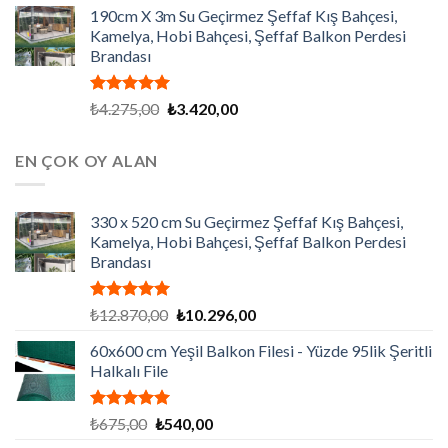
190cm X 3m Su Geçirmez Şeffaf Kış Bahçesi,
Kamelya, Hobi Bahçesi, Şeffaf Balkon Perdesi
Brandası
5 üzerinden
Orijinal
Şu
₺
4.275,00
₺
3.420,00
5.00
oy
fiyat:
andaki
aldı
₺4.275,00.
fiyat:
EN ÇOK OY ALAN
₺3.420,00.
330 x 520 cm Su Geçirmez Şeffaf Kış Bahçesi,
Kamelya, Hobi Bahçesi, Şeffaf Balkon Perdesi
Brandası
5 üzerinden
Orijinal
Şu
₺
12.870,00
₺
10.296,00
5.00
oy
fiyat:
andaki
aldı
60x600 cm Yeşil Balkon Filesi - Yüzde 95lik Şeritli
₺12.870,00.
fiyat:
Halkalı File
₺10.296,00.
5 üzerinden
Orijinal
Şu
₺
675,00
₺
540,00
5.00
oy
fiyat:
andaki