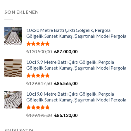
SON EKLENEN
10x20 Metre Battı Çıktı Gölgelik, Pergola
Gölgelik Sunset Kumaş, Şaşırtmalı Model Pergola
5 üzerinden
Orijinal
Şu
₺
130.500,00
₺
87.000,00
5.00
oy
fiyat:
andaki
aldı
10x19.9 Metre Battı Çıktı Gölgelik, Pergola
₺130.500,00.
fiyat:
Gölgelik Sunset Kumaş, Şaşırtmalı Model Pergola
₺87.000,00.
5 üzerinden
Orijinal
Şu
₺
129.847,50
₺
86.565,00
5.00
oy
fiyat:
andaki
aldı
10x19.8 Metre Battı Çıktı Gölgelik, Pergola
₺129.847,50.
fiyat:
Gölgelik Sunset Kumaş, Şaşırtmalı Model Pergola
₺86.565,00.
5 üzerinden
Orijinal
Şu
₺
129.195,00
₺
86.130,00
5.00
oy
fiyat:
andaki
aldı
₺129.195,00.
fiyat:
EN İYİ SATIŞ