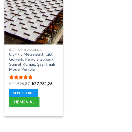
BATTI ÇIKTI GÖLGELIK
8.5×7.5 Metre Battı Çıktı
Gölgelik, Pergola Gölgelik
Sunset Kumaş, Şaşırtmalı
Model Pergola
Orijinal
Şu
₺
41.596,87
₺
27.731,26
5 üzerinden
fiyat:
andaki
5.00
oy
₺41.596,87.
fiyat:
SEPETE EKLE
aldı
₺27.731,26.
HEMEN AL