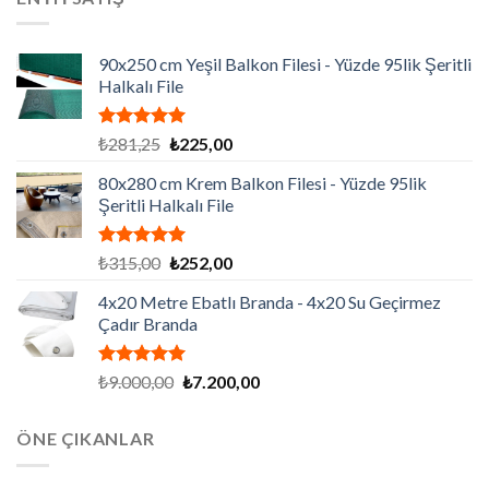
₺86.130,00.
90x250 cm Yeşil Balkon Filesi - Yüzde 95lik Şeritli
Halkalı File
5 üzerinden
Orijinal
Şu
₺
281,25
₺
225,00
5.00
oy
fiyat:
andaki
aldı
80x280 cm Krem Balkon Filesi - Yüzde 95lik
₺281,25.
fiyat:
Şeritli Halkalı File
₺225,00.
5 üzerinden
Orijinal
Şu
₺
315,00
₺
252,00
5.00
oy
fiyat:
andaki
aldı
4x20 Metre Ebatlı Branda - 4x20 Su Geçirmez
₺315,00.
fiyat:
Çadır Branda
₺252,00.
5 üzerinden
Orijinal
Şu
₺
9.000,00
₺
7.200,00
5.00
oy
fiyat:
andaki
aldı
₺9.000,00.
fiyat:
ÖNE ÇIKANLAR
₺7.200,00.