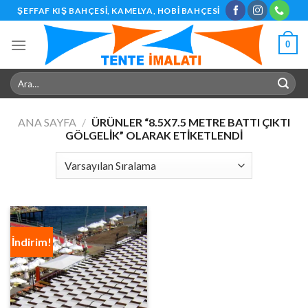
Skip
ŞEFFAF KIŞ BAHÇESI, KAMELYA, HOBI BAHÇESI
to
content
0
Ara:
ANA SAYFA
/
ÜRÜNLER “8.5X7.5 METRE BATTI ÇIKTI
GÖLGELIK” OLARAK ETIKETLENDI
İndirim!