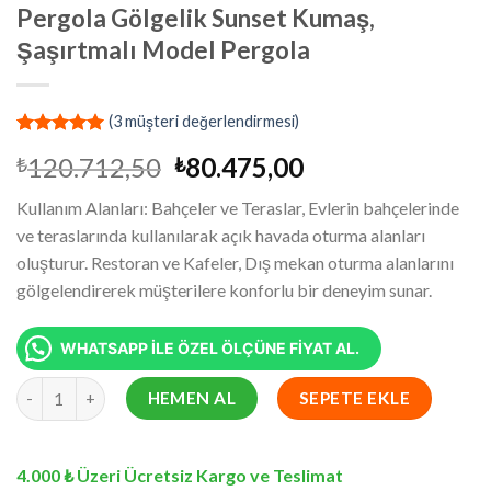
Pergola Gölgelik Sunset Kumaş,
Şaşırtmalı Model Pergola
(
3
müşteri değerlendirmesi)
2
müşteri
Orijinal
Şu
120.712,50
80.475,00
₺
₺
puanına
dayanarak
fiyat:
andaki
5 üzerinden
Kullanım Alanları: Bahçeler ve Teraslar, Evlerin bahçelerinde
₺120.712,50.
fiyat:
5.00
puan
ve teraslarında kullanılarak açık havada oturma alanları
aldı
₺80.475,00.
oluşturur. Restoran ve Kafeler, Dış mekan oturma alanlarını
gölgelendirerek müşterilere konforlu bir deneyim sunar.
WHATSAPP İLE ÖZEL ÖLÇÜNE FİYAT AL.
10x18.5 Metre Battı Çıktı Gölgelik, Pergola Gölgelik Sunset Kum
HEMEN AL
SEPETE EKLE
4.000 ₺ Üzeri Ücretsiz Kargo ve Teslimat