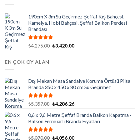
₺7.200,00.
190cm X 3m Su Geçirmez Şeffaf Kış Bahçesi,
Kamelya, Hobi Bahçesi, Şeffaf Balkon Perdesi
Brandası
5 üzerinden
Orijinal
Şu
₺
4.275,00
₺
3.420,00
5.00
oy
fiyat:
andaki
aldı
₺4.275,00.
fiyat:
EN ÇOK OY ALAN
₺3.420,00.
Dış Mekan Masa Sandalye Koruma Örtüsü Pilsa
Branda 350 x 450 x 80 cm Su Geçirmez
5 üzerinden
Orijinal
Şu
₺
5.357,88
₺
4.286,26
5.00
oy
fiyat:
andaki
aldı
0,6 x 9,6 Metre Şeffaf Branda Balkon Kapatma -
₺5.357,88.
fiyat:
Balkon Fermuarlı Branda Fiyatları
₺4.286,26.
5 üzerinden
Orijinal
Şu
₺
5.070,00
₺
4.056,00