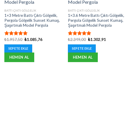
BATTI ÇIKTI GÖLGELIK
BATTI ÇIKTI GÖLGELIK
1×3 Metre Battı Çıktı Gölgelik,
1×3.6 Metre Battı Çıktı Gölgelik,
Pergola Gölgelik Sunset Kumaş,
Pergola Gölgelik Sunset Kumaş,
Şaşırtmalı Model Pergola
Şaşırtmalı Model Pergola
Orijinal
Şu
Orijinal
Şu
₺
1.957,50
₺
1.085,76
₺
2.349,00
₺
1.302,91
5 üzerinden
5 üzerinden
fiyat:
andaki
fiyat:
andaki
5.00
oy
5.00
oy
₺1.957,50.
fiyat:
₺2.349,00.
fiyat:
SEPETE EKLE
SEPETE EKLE
aldı
aldı
₺1.085,76.
₺1.302,91.
HEMEN AL
HEMEN AL