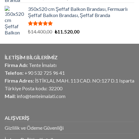
5.00
oy
fiyat:
andaki
aldı
350x520 cm Şeffaf Balkon Brandası, Fermuarlı
₺5.070,00.
fiyat:
Şeffaf Balkon Brandası, Şeffaf Branda
₺4.056,00.
5 üzerinden
Orijinal
Şu
₺
14.400,00
₺
11.520,00
5.00
oy
fiyat:
andaki
aldı
₺14.400,00.
fiyat:
₺11.520,00.
İLETİŞİM BİLGİLERİMİZ
Firma Adı:
Tente İmalatı
Telefon:
+90 532 725 96 41
Firma Adres:
İSTİKLAL MAH. 113 CAD. NO:127 D.1 Isparta
Türkiye Posta kodu: 32200
Mail:
info@tenteimalati.com
ALIŞVERİŞ
Gizlilik ve Ödeme Güvenliği