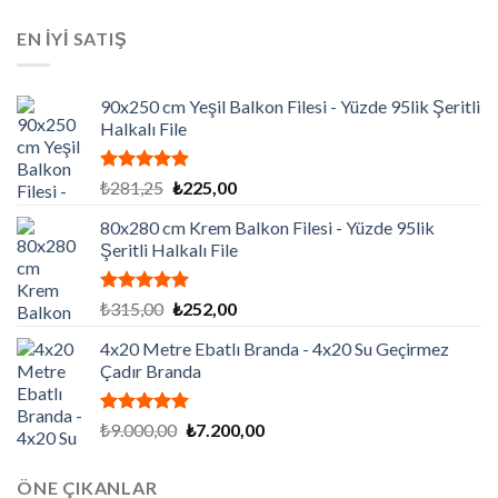
fiyat:
andaki
aldı
₺129.195,00.
fiyat:
EN İYİ SATIŞ
₺86.130,00.
90x250 cm Yeşil Balkon Filesi - Yüzde 95lik Şeritli
Halkalı File
5 üzerinden
Orijinal
Şu
₺
281,25
₺
225,00
5.00
oy
fiyat:
andaki
aldı
80x280 cm Krem Balkon Filesi - Yüzde 95lik
₺281,25.
fiyat:
Şeritli Halkalı File
₺225,00.
5 üzerinden
Orijinal
Şu
₺
315,00
₺
252,00
5.00
oy
fiyat:
andaki
aldı
4x20 Metre Ebatlı Branda - 4x20 Su Geçirmez
₺315,00.
fiyat:
Çadır Branda
₺252,00.
5 üzerinden
Orijinal
Şu
₺
9.000,00
₺
7.200,00
5.00
oy
fiyat:
andaki
aldı
₺9.000,00.
fiyat:
ÖNE ÇIKANLAR