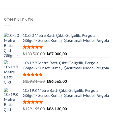
SON EKLENEN
10x20 Metre Battı Çıktı Gölgelik, Pergola
Gölgelik Sunset Kumaş, Şaşırtmalı Model Pergola
5 üzerinden
Orijinal
Şu
₺
130.500,00
₺
87.000,00
5.00
oy
fiyat:
andaki
aldı
10x19.9 Metre Battı Çıktı Gölgelik, Pergola
₺130.500,00.
fiyat:
Gölgelik Sunset Kumaş, Şaşırtmalı Model Pergola
₺87.000,00.
5 üzerinden
Orijinal
Şu
₺
129.847,50
₺
86.565,00
5.00
oy
fiyat:
andaki
aldı
10x19.8 Metre Battı Çıktı Gölgelik, Pergola
₺129.847,50.
fiyat:
Gölgelik Sunset Kumaş, Şaşırtmalı Model Pergola
₺86.565,00.
5 üzerinden
Orijinal
Şu
₺
129.195,00
₺
86.130,00
5.00
oy