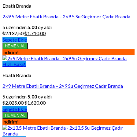
Ebatlı Branda
2×9.5 Metre Ebatlı Branda – 2×9.5 Su Geçirmez Çadır Branda
5 üzerinden
5.00
oy aldı
Orijinal
Şu
₺
2.137,50
₺
1.710,00
fiyat:
andaki
Sepete Ekle
₺2.137,50.
fiyat:
HEMEN AL
₺1.710,00.
İndirim!
Hızlı Bakış
Ebatlı Branda
2×9 Metre Ebatlı Branda – 2×9 Su Geçirmez Çadır Branda
5 üzerinden
5.00
oy aldı
Orijinal
Şu
₺
2.025,00
₺
1.620,00
fiyat:
andaki
Sepete Ekle
₺2.025,00.
fiyat:
HEMEN AL
₺1.620,00.
İndirim!