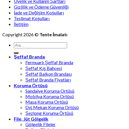
Üyelik ve Kullanm Şartları
Gizlilik ve Ödeme Güvenliği
İade ve Değişim Koşulları
Teslimat Koşulları
İletişim
Copyright 2026 ©
Tente İmalatı
Ara:
Şeffaf Branda
Fermuarlı Şeffaf Branda
Şeffaf Kış Bahçesi
Şeffaf Balkon Brandası
Şeffaf Branda Fiyatları
Koruma Örtüsü
Sandalye Koruma Ortüsü
Mobilya Koruma Ortüsü
Masa Koruma Ortüsü
Dış Mekan Koruma Ortüsü
Şezlong Koruma Örtüsü
File, Jüt Gölgelik
Gölgelik Fileler