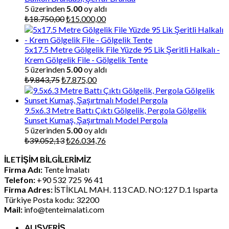
5 üzerinden
5.00
oy aldı
Orijinal
Şu
₺
18.750,00
₺
15.000,00
fiyat:
andaki
₺18.750,00.
fiyat:
₺15.000,00.
5x17.5 Metre Gölgelik File Yüzde 95 Lik Şeritli Halkalı -
Krem Gölgelik File - Gölgelik Tente
5 üzerinden
5.00
oy aldı
Orijinal
Şu
₺
9.843,75
₺
7.875,00
fiyat:
andaki
₺9.843,75.
fiyat:
₺7.875,00.
9.5x6.3 Metre Battı Çıktı Gölgelik, Pergola Gölgelik
Sunset Kumaş, Şaşırtmalı Model Pergola
5 üzerinden
5.00
oy aldı
Orijinal
Şu
₺
39.052,13
₺
26.034,76
fiyat:
andaki
İLETİŞİM BİLGİLERİMİZ
₺39.052,13.
fiyat:
Firma Adı:
Tente İmalatı
₺26.034,76.
Telefon:
+90 532 725 96 41
Firma Adres:
İSTİKLAL MAH. 113 CAD. NO:127 D.1 Isparta
Türkiye Posta kodu: 32200
Mail:
info@tenteimalati.com
ALIŞVERİŞ