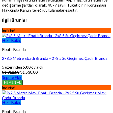
değiştirme şartları olarak, 4077 sayılı Tüketicinin Korunması
Hakkında Kanun gereği uygulamalar esastır.
İlgili ürünler
İndirim!
Hızlı Bakış
Ebatlı Branda
2×8.5 Metre Ebatlı Branda – 2×8.5 Su Geçirmez Çadır Branda
5 üzerinden
5.00
oy aldı
Orijinal
Şu
₺
1.912,50
₺
1.530,00
fiyat:
andaki
Sepete Ekle
₺1.912,50.
fiyat:
HEMEN AL
₺1.530,00.
İndirim!
Hızlı Bakış
Ebatlı Branda