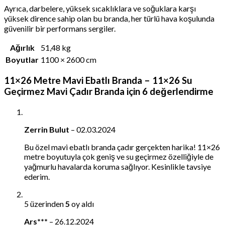
Ayrıca, darbelere, yüksek sıcaklıklara ve soğuklara karşı
yüksek dirence sahip olan bu branda, her türlü hava koşulunda
güvenilir bir performans sergiler.
Ağırlık
51,48 kg
Boyutlar
1100 × 2600 cm
11×26 Metre Mavi Ebatlı Branda – 11×26 Su
Geçirmez Mavi Çadır Branda
için 6 değerlendirme
Zerrin Bulut
–
02.03.2024
Bu özel mavi ebatlı branda çadır gerçekten harika! 11×26
metre boyutuyla çok geniş ve su geçirmez özelliğiyle de
yağmurlu havalarda koruma sağlıyor. Kesinlikle tavsiye
ederim.
5 üzerinden
5
oy aldı
Ars***
–
26.12.2024