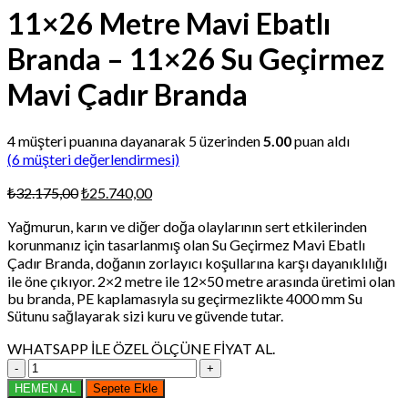
11×26 Metre Mavi Ebatlı
Branda – 11×26 Su Geçirmez
Mavi Çadır Branda
4
müşteri puanına dayanarak 5 üzerinden
5.00
puan aldı
(
6
müşteri değerlendirmesi)
Orijinal
Şu
₺
32.175,00
₺
25.740,00
fiyat:
andaki
Yağmurun, karın ve diğer doğa olaylarının sert etkilerinden
₺32.175,00.
fiyat:
korunmanız için tasarlanmış olan Su Geçirmez Mavi Ebatlı
₺25.740,00.
Çadır Branda, doğanın zorlayıcı koşullarına karşı dayanıklılığı
ile öne çıkıyor. 2×2 metre ile 12×50 metre arasında üretimi olan
bu branda, PE kaplamasıyla su geçirmezlikte 4000 mm Su
Sütunu sağlayarak sizi kuru ve güvende tutar.
WHATSAPP İLE ÖZEL ÖLÇÜNE FİYAT AL.
11x26
Metre
HEMEN AL
Sepete Ekle
Mavi