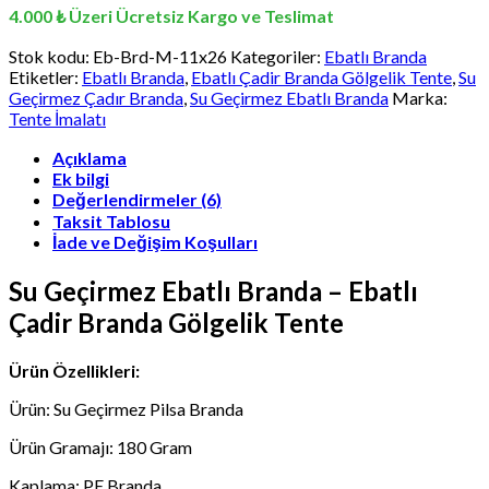
Ebatlı
4.000 ₺ Üzeri Ücretsiz Kargo ve Teslimat
Branda
-
Stok kodu:
Eb-Brd-M-11x26
Kategoriler:
Ebatlı Branda
11x26
Etiketler:
Ebatlı Branda
,
Ebatlı Çadir Branda Gölgelik Tente
,
Su
Su
Geçirmez Çadır Branda
,
Su Geçirmez Ebatlı Branda
Marka:
Geçirmez
Tente İmalatı
Mavi
Çadır
Açıklama
Branda
Ek bilgi
adet
Değerlendirmeler (6)
Taksit Tablosu
İade ve Değişim Koşulları
Su Geçirmez Ebatlı Branda – Ebatlı
Çadir Branda Gölgelik Tente
Ürün Özellikleri:
Ürün: Su Geçirmez Pilsa Branda
Ürün Gramajı: 180 Gram
Kaplama: PE Branda