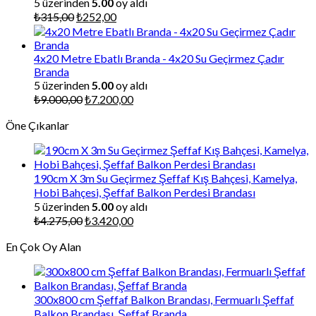
5 üzerinden
5.00
oy aldı
Orijinal
Şu
₺
315,00
₺
252,00
fiyat:
andaki
₺315,00.
fiyat:
₺252,00.
4x20 Metre Ebatlı Branda - 4x20 Su Geçirmez Çadır
Branda
5 üzerinden
5.00
oy aldı
Orijinal
Şu
₺
9.000,00
₺
7.200,00
fiyat:
andaki
Öne Çıkanlar
₺9.000,00.
fiyat:
₺7.200,00.
190cm X 3m Su Geçirmez Şeffaf Kış Bahçesi, Kamelya,
Hobi Bahçesi, Şeffaf Balkon Perdesi Brandası
5 üzerinden
5.00
oy aldı
Orijinal
Şu
₺
4.275,00
₺
3.420,00
fiyat:
andaki
En Çok Oy Alan
₺4.275,00.
fiyat:
₺3.420,00.
300x800 cm Şeffaf Balkon Brandası, Fermuarlı Şeffaf
Balkon Brandası, Şeffaf Branda