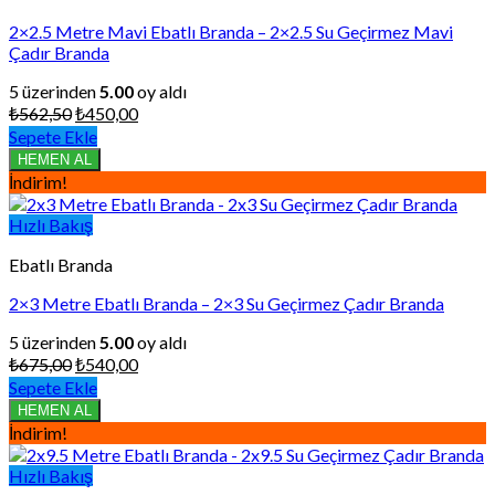
2×2.5 Metre Mavi Ebatlı Branda – 2×2.5 Su Geçirmez Mavi
Çadır Branda
5 üzerinden
5.00
oy aldı
Orijinal
Şu
₺
562,50
₺
450,00
fiyat:
andaki
Sepete Ekle
₺562,50.
fiyat:
HEMEN AL
₺450,00.
İndirim!
Hızlı Bakış
Ebatlı Branda
2×3 Metre Ebatlı Branda – 2×3 Su Geçirmez Çadır Branda
5 üzerinden
5.00
oy aldı
Orijinal
Şu
₺
675,00
₺
540,00
fiyat:
andaki
Sepete Ekle
₺675,00.
fiyat:
HEMEN AL
₺540,00.
İndirim!
Hızlı Bakış