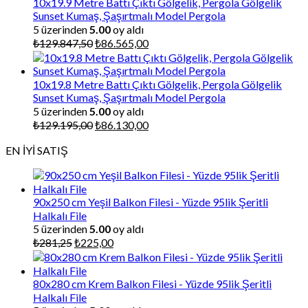
₺87.000,00.
10x19.9 Metre Battı Çıktı Gölgelik, Pergola Gölgelik
Sunset Kumaş, Şaşırtmalı Model Pergola
5 üzerinden
5.00
oy aldı
Orijinal
Şu
₺
129.847,50
₺
86.565,00
fiyat:
andaki
₺129.847,50.
fiyat:
₺86.565,00.
10x19.8 Metre Battı Çıktı Gölgelik, Pergola Gölgelik
Sunset Kumaş, Şaşırtmalı Model Pergola
5 üzerinden
5.00
oy aldı
Orijinal
Şu
₺
129.195,00
₺
86.130,00
fiyat:
andaki
EN İYİ SATIŞ
₺129.195,00.
fiyat:
₺86.130,00.
90x250 cm Yeşil Balkon Filesi - Yüzde 95lik Şeritli
Halkalı File
5 üzerinden
5.00
oy aldı
Orijinal
Şu
₺
281,25
₺
225,00
fiyat:
andaki
₺281,25.
fiyat:
₺225,00.
80x280 cm Krem Balkon Filesi - Yüzde 95lik Şeritli
Halkalı File