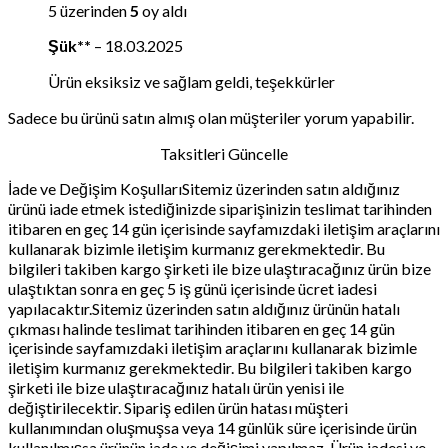
5 üzerinden
5
oy aldı
Şük**
–
18.03.2025
Ürün eksiksiz ve sağlam geldi, teşekkürler
Sadece bu ürünü satın almış olan müşteriler yorum yapabilir.
Taksitleri Güncelle
İade ve Değişim KoşullarıSitemiz üzerinden satın aldığınız
ürünü iade etmek istediğinizde siparişinizin teslimat tarihinden
itibaren en geç 14 gün içerisinde sayfamızdaki iletişim araçlarını
kullanarak bizimle iletişim kurmanız gerekmektedir. Bu
bilgileri takiben kargo şirketi ile bize ulaştıracağınız ürün bize
ulaştıktan sonra en geç 5 iş günü içerisinde ücret iadesi
yapılacaktır.Sitemiz üzerinden satın aldığınız ürünün hatalı
çıkması halinde teslimat tarihinden itibaren en geç 14 gün
içerisinde sayfamızdaki iletişim araçlarını kullanarak bizimle
iletişim kurmanız gerekmektedir. Bu bilgileri takiben kargo
şirketi ile bize ulaştıracağınız hatalı ürün yenisi ile
değiştirilecektir. Sipariş edilen ürün hatası müşteri
kullanımından oluşmuşsa veya 14 günlük süre içerisinde ürün
kullanılmışsa ürünün iade ve değişimi yapılmaz. Ürün iadesi ve