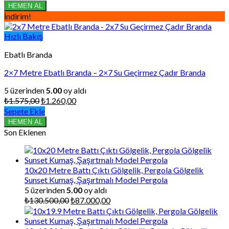
₺2.587,50.
fiyat:
HEMEN AL
₺2.070,00.
İndirim!
Hızlı Bakış
Ebatlı Branda
2×7 Metre Ebatlı Branda – 2×7 Su Geçirmez Çadır Branda
5 üzerinden
5.00
oy aldı
Orijinal
Şu
₺
1.575,00
₺
1.260,00
fiyat:
andaki
Sepete Ekle
₺1.575,00.
fiyat:
HEMEN AL
₺1.260,00.
Son Eklenen
10x20 Metre Battı Çıktı Gölgelik, Pergola Gölgelik
Sunset Kumaş, Şaşırtmalı Model Pergola
5 üzerinden
5.00
oy aldı
Orijinal
Şu
₺
130.500,00
₺
87.000,00
fiyat:
andaki
₺130.500,00.
fiyat: