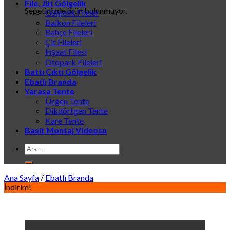
File, Jüt Gölgelik
Sepetinizde ürün bulunmuyor.
Gölgelik Fileler
Balkon Fileleri
Bahçe Fileleri
Çit Fileleri
İnşaat Filesi
Otopark Fileleri
Battı Çıktı Gölgelik
Ebatlı Branda
Yarasa Tente
Üçgen Tente
Dikdörtgen Tente
Kare Tente
Basit Montaj Videosu
Ara:
Ana Sayfa
/
Ebatlı Branda
İndirim!