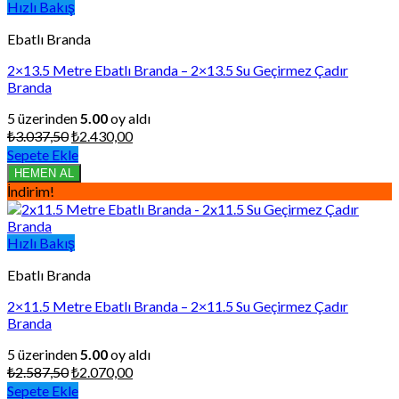
Hızlı Bakış
Ebatlı Branda
2×13.5 Metre Ebatlı Branda – 2×13.5 Su Geçirmez Çadır
Branda
5 üzerinden
5.00
oy aldı
Orijinal
Şu
₺
3.037,50
₺
2.430,00
fiyat:
andaki
Sepete Ekle
₺3.037,50.
fiyat:
HEMEN AL
₺2.430,00.
İndirim!
Hızlı Bakış
Ebatlı Branda
2×11.5 Metre Ebatlı Branda – 2×11.5 Su Geçirmez Çadır
Branda
5 üzerinden
5.00
oy aldı
Orijinal
Şu
₺
2.587,50
₺
2.070,00
fiyat:
andaki
Sepete Ekle