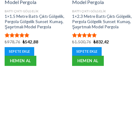
BATTI ÇIKTI GÖLGELIK
BATTI ÇIKTI GÖLGELIK
1×1.5 Metre Battı Çıktı Gölgelik,
1×2.3 Metre Battı Çıktı Gölgelik,
Pergola Gölgelik Sunset Kumaş,
Pergola Gölgelik Sunset Kumaş,
Şaşırtmalı Model Pergola
Şaşırtmalı Model Pergola
Orijinal
Şu
Orijinal
Şu
₺
978,76
₺
542,88
₺
1.500,76
₺
832,42
5 üzerinden
5 üzerinden
fiyat:
andaki
fiyat:
andaki
5.00
oy
5.00
oy
₺978,76.
fiyat:
₺1.500,76.
fiyat:
SEPETE EKLE
SEPETE EKLE
aldı
aldı
₺542,88.
₺832,42.
HEMEN AL
HEMEN AL