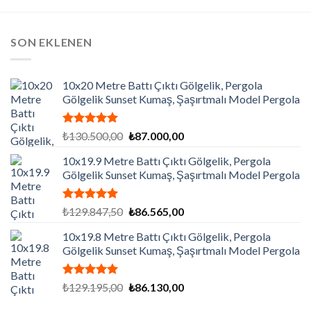
SON EKLENEN
10x20 Metre Battı Çıktı Gölgelik, Pergola
Gölgelik Sunset Kumaş, Şaşırtmalı Model Pergola
5 üzerinden
Orijinal
Şu
₺
130.500,00
₺
87.000,00
5.00
oy
fiyat:
andaki
aldı
10x19.9 Metre Battı Çıktı Gölgelik, Pergola
₺130.500,00.
fiyat:
Gölgelik Sunset Kumaş, Şaşırtmalı Model Pergola
₺87.000,00.
5 üzerinden
Orijinal
Şu
₺
129.847,50
₺
86.565,00
5.00
oy
fiyat:
andaki
aldı
10x19.8 Metre Battı Çıktı Gölgelik, Pergola
₺129.847,50.
fiyat:
Gölgelik Sunset Kumaş, Şaşırtmalı Model Pergola
₺86.565,00.
5 üzerinden
Orijinal
Şu
₺
129.195,00
₺
86.130,00
5.00
oy
fiyat:
andaki
aldı