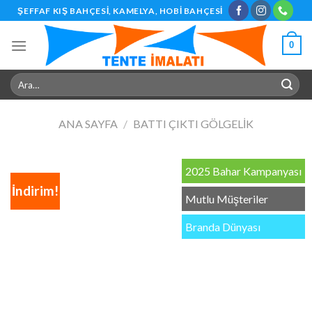
Skip
ŞEFFAF KIŞ BAHÇESI, KAMELYA, HOBI BAHÇESI
to
content
0
Ara:
ANA SAYFA
/
BATTI ÇIKTI GÖLGELIK
2025 Bahar Kampanyası
İndirim!
Mutlu Müşteriler
Branda Dünyası