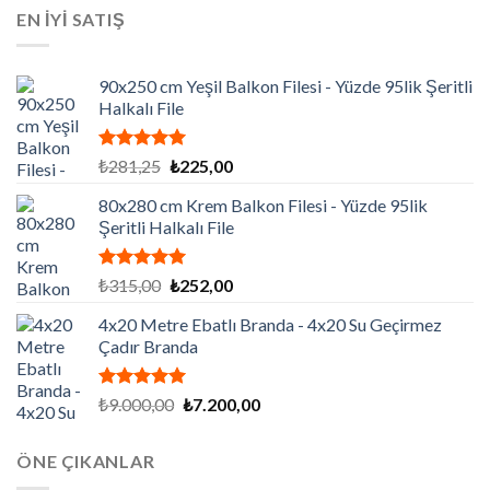
₺129.195,00.
fiyat:
EN İYİ SATIŞ
₺86.130,00.
90x250 cm Yeşil Balkon Filesi - Yüzde 95lik Şeritli
Halkalı File
5 üzerinden
Orijinal
Şu
₺
281,25
₺
225,00
5.00
oy
fiyat:
andaki
aldı
80x280 cm Krem Balkon Filesi - Yüzde 95lik
₺281,25.
fiyat:
Şeritli Halkalı File
₺225,00.
5 üzerinden
Orijinal
Şu
₺
315,00
₺
252,00
5.00
oy
fiyat:
andaki
aldı
4x20 Metre Ebatlı Branda - 4x20 Su Geçirmez
₺315,00.
fiyat:
Çadır Branda
₺252,00.
5 üzerinden
Orijinal
Şu
₺
9.000,00
₺
7.200,00
5.00
oy
fiyat:
andaki
aldı
₺9.000,00.
fiyat:
ÖNE ÇIKANLAR
₺7.200,00.