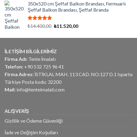
aldı
350x520 cm Şeffaf Balkon Brandası, Fermuarlı
₺5.070,00.
fiyat:
Şeffaf Balkon Brandası, Şeffaf Branda
₺4.056,00.
5 üzerinden
Orijinal
Şu
₺
14.400,00
₺
11.520,00
5.00
oy
fiyat:
andaki
aldı
₺14.400,00.
fiyat:
₺11.520,00.
İLETİŞİM BİLGİLERİMİZ
Firma Adı:
Tente İmalatı
Telefon:
+90 532 725 96 41
Firma Adres:
İSTİKLAL MAH. 113 CAD. NO:127 D.1 Isparta
Türkiye Posta kodu: 32200
Mail:
info@tenteimalati.com
ALIŞVERİŞ
Gizlilik ve Ödeme Güvenliği
İade ve Değişim Koşulları