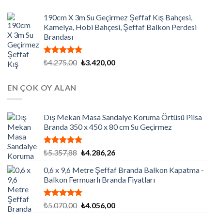
190cm X 3m Su Geçirmez Şeffaf Kış Bahçesi,
Kamelya, Hobi Bahçesi, Şeffaf Balkon Perdesi
Brandası
5 üzerinden
Orijinal
Şu
₺
4.275,00
₺
3.420,00
5.00
oy
fiyat:
andaki
aldı
₺4.275,00.
fiyat:
EN ÇOK OY ALAN
₺3.420,00.
Dış Mekan Masa Sandalye Koruma Örtüsü Pilsa
Branda 350 x 450 x 80 cm Su Geçirmez
5 üzerinden
Orijinal
Şu
₺
5.357,88
₺
4.286,26
5.00
oy
fiyat:
andaki
aldı
0,6 x 9,6 Metre Şeffaf Branda Balkon Kapatma -
₺5.357,88.
fiyat:
Balkon Fermuarlı Branda Fiyatları
₺4.286,26.
5 üzerinden
Orijinal
Şu
₺
5.070,00
₺
4.056,00
5.00
oy
fiyat:
andaki