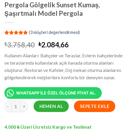
Pergola Gölgelik Sunset Kumaş,
Şaşırtmalı Model Pergola
(
3
müşteri değerlendirmesi)
2
müşteri
Orijinal
Şu
3.758,40
2.084,66
₺
₺
puanına
dayanarak
fiyat:
andaki
5 üzerinden
Kullanım Alanları: Bahçeler ve Teraslar, Evlerin bahçelerinde
₺3.758,40.
fiyat:
5.00
puan
ve teraslarında kullanılarak açık havada oturma alanları
aldı
₺2.084,66.
oluşturur. Restoran ve Kafeler, Dış mekan oturma alanlarını
gölgelendirerek müşterilere konforlu bir deneyim sunar.
WHATSAPP İLE ÖZEL ÖLÇÜNE FİYAT AL.
1x4.8 Metre Battı Çıktı Gölgelik, Pergola Gölgelik Sunset Kumaş
HEMEN AL
SEPETE EKLE
4.000 ₺ Üzeri Ücretsiz Kargo ve Teslimat