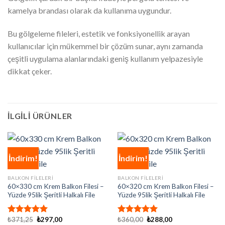
kamelya brandası olarak da kullanıma uygundur.
Bu gölgeleme fileleri, estetik ve fonksiyonellik arayan
kullanıcılar için mükemmel bir çözüm sunar, aynı zamanda
çeşitli uygulama alanlarındaki geniş kullanım yelpazesiyle
dikkat çeker.
İLGILI ÜRÜNLER
İndirim!
İndirim!
BALKON FILELERI
BALKON FILELERI
60×330 cm Krem Balkon Filesi –
60×320 cm Krem Balkon Filesi –
Yüzde 95lik Şeritli Halkalı File
Yüzde 95lik Şeritli Halkalı File
Orijinal
Şu
Orijinal
Şu
₺
371,25
₺
297,00
₺
360,00
₺
288,00
5 üzerinden
5 üzerinden