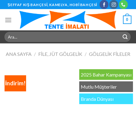
Skip
ŞEFFAF KIŞ BAHÇESI, KAMELYA, HOBI BAHÇESI
to
content
0
Ara:
ANA SAYFA
/
FILE, JÜT GÖLGELIK
/
GÖLGELIK FILELER
2025 Bahar Kampanyası
İndirim!
Mutlu Müşteriler
Branda Dünyası