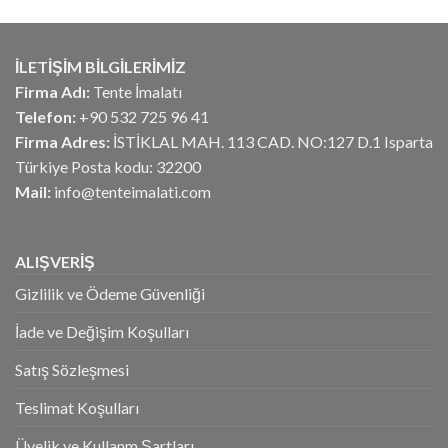
fiyat:
andaki
aldı
₺36.363,60.
fiyat:
₺20.169,68.
İLETİŞİM BİLGİLERİMİZ
Firma Adı:
Tente İmalatı
Telefon:
+90 532 725 96 41
Firma Adres:
İSTİKLAL MAH. 113 CAD. NO:127 D.1 Isparta
Türkiye Posta kodu: 32200
Mail:
info@tenteimalati.com
ALIŞVERİŞ
Gizlilik ve Ödeme Güvenliği
İade ve Değişim Koşulları
Satış Sözleşmesi
Teslimat Koşulları
Üyelik ve Kullanm Şartları