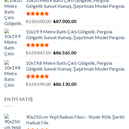
10x20 Metre Battı Çıktı Gölgelik, Pergola
Gölgelik Sunset Kumaş, Şaşırtmalı Model Pergola
5 üzerinden
Orijinal
Şu
₺
130.500,00
₺
87.000,00
5.00
oy
fiyat:
andaki
aldı
10x19.9 Metre Battı Çıktı Gölgelik, Pergola
₺130.500,00.
fiyat:
Gölgelik Sunset Kumaş, Şaşırtmalı Model Pergola
₺87.000,00.
5 üzerinden
Orijinal
Şu
₺
129.847,50
₺
86.565,00
5.00
oy
fiyat:
andaki
aldı
10x19.8 Metre Battı Çıktı Gölgelik, Pergola
₺129.847,50.
fiyat:
Gölgelik Sunset Kumaş, Şaşırtmalı Model Pergola
₺86.565,00.
5 üzerinden
Orijinal
Şu
₺
129.195,00
₺
86.130,00
5.00
oy
fiyat:
andaki
aldı
₺129.195,00.
fiyat:
EN İYİ SATIŞ
₺86.130,00.
90x250 cm Yeşil Balkon Filesi - Yüzde 95lik Şeritli
Halkalı File