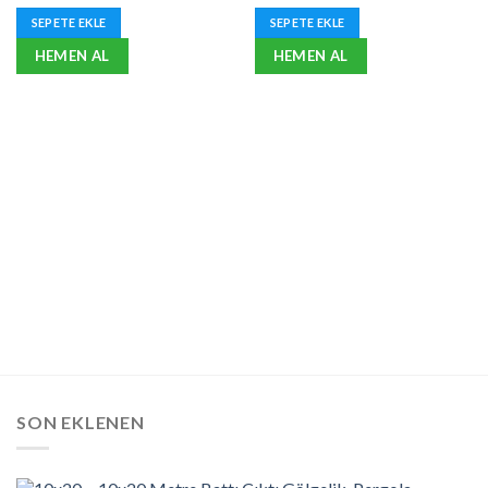
fiyat:
andaki
fiyat:
andaki
5.00
oy
5.00
oy
₺371,25.
fiyat:
₺360,00.
fiyat:
SEPETE EKLE
SEPETE EKLE
aldı
aldı
₺297,00.
₺288,00.
HEMEN AL
HEMEN AL
SON EKLENEN