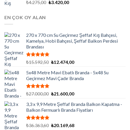
5 üzerinden
Orijinal
Şu
₺
4.275,00
₺
3.420,00
5.00
oy
fiyat:
andaki
aldı
₺4.275,00.
fiyat:
EN ÇOK OY ALAN
₺3.420,00.
270 x 770 cm Su Geçirmez Şeffaf Kış Bahçesi,
Kamelya, Hobi Bahçesi, Şeffaf Balkon Perdesi
Brandası
5 üzerinden
Orijinal
Şu
₺
15.592,50
₺
12.474,00
5.00
oy
fiyat:
andaki
aldı
5x48 Metre Mavi Ebatlı Branda - 5x48 Su
₺15.592,50.
fiyat:
Geçirmez Mavi Çadır Branda
₺12.474,00.
5 üzerinden
Orijinal
Şu
₺
27.000,00
₺
21.600,00
5.00
oy
fiyat:
andaki
aldı
3,3 x 9,9 Metre Şeffaf Branda Balkon Kapatma -
₺27.000,00.
fiyat:
Balkon Fermuarlı Branda Fiyatları
₺21.600,00.
5 üzerinden
Orijinal
Şu
₺
36.363,60
₺
20.169,68
5.00
oy