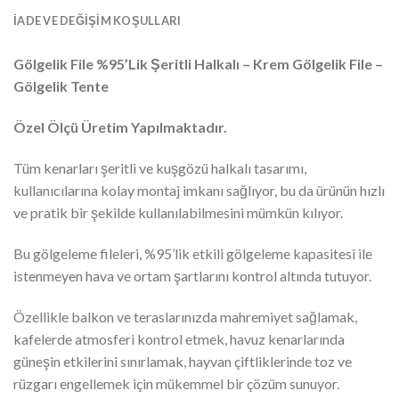
İADE VE DEĞIŞIM KOŞULLARI
Gölgelik File %95’Lik Şeritli Halkalı – Krem Gölgelik File –
Gölgelik Tente
Özel Ölçü Üretim Yapılmaktadır.
Tüm kenarları şeritli ve kuşgözü halkalı tasarımı,
kullanıcılarına kolay montaj imkanı sağlıyor, bu da ürünün hızlı
ve pratik bir şekilde kullanılabilmesini mümkün kılıyor.
Bu gölgeleme fileleri, %95’lik etkili gölgeleme kapasitesi ile
istenmeyen hava ve ortam şartlarını kontrol altında tutuyor.
Özellikle balkon ve teraslarınızda mahremiyet sağlamak,
kafelerde atmosferi kontrol etmek, havuz kenarlarında
güneşin etkilerini sınırlamak, hayvan çiftliklerinde toz ve
rüzgarı engellemek için mükemmel bir çözüm sunuyor.