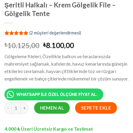
Şeritli Halkalı – Krem Gölgelik File –
Gölgelik Tente
(
2
müşteri değerlendirmesi)
1
müşteri
Orijinal
Şu
10.125,00
8.100,00
₺
₺
puanına
dayanarak
fiyat:
andaki
5 üzerinden
Gölgeleme fileleri, Özellikle balkon ve teraslarınızda
₺10.125,00.
fiyat:
5.00
puan
mahremiyet sağlamak, kafelerde, havuz kenarlarında güneşin
aldı
₺8.100,00.
etkilerini sınırlamak, hayvan çiftliklerinde toz ve rüzgarı
engellemek ve bahçe çitlerinde mükemmel bir çözüm sunuyor.
WHATSAPP İLE ÖZEL ÖLÇÜNE FİYAT AL.
1x90 Metre Gölgelik File Yüzde 95 Lik Şeritli Halkalı - Krem Gölge
HEMEN AL
SEPETE EKLE
4.000 ₺ Üzeri Ücretsiz Kargo ve Teslimat