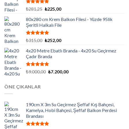
5 üzerinden
Orijinal
Şu
₺
281,25
₺
225,00
5.00
oy
fiyat:
andaki
aldı
80x280 cm Krem Balkon Filesi - Yüzde 95lik
₺281,25.
fiyat:
Şeritli Halkalı File
₺225,00.
5 üzerinden
Orijinal
Şu
₺
315,00
₺
252,00
5.00
oy
fiyat:
andaki
aldı
4x20 Metre Ebatlı Branda - 4x20 Su Geçirmez
₺315,00.
fiyat:
Çadır Branda
₺252,00.
5 üzerinden
Orijinal
Şu
₺
9.000,00
₺
7.200,00
5.00
oy
fiyat:
andaki
aldı
₺9.000,00.
fiyat:
ÖNE ÇIKANLAR
₺7.200,00.
190cm X 3m Su Geçirmez Şeffaf Kış Bahçesi,
Kamelya, Hobi Bahçesi, Şeffaf Balkon Perdesi
Brandası