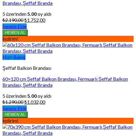
Brandası, Şeffaf Branda
5 üzerinden
5.00
oy aldı
Orijinal
Şu
₺
2.190,00
₺
1.752,00
fiyat:
andaki
Sepete Ekle
₺2.190,00.
fiyat:
HEMEN AL
₺1.752,00.
İndirim!
Hızlı Bakış
Şeffaf Balkon Brandası
60×120 cm Şeffaf Balkon Brandası, Fermuarlı Şeffaf Balkon
Brandası, Şeffaf Branda
5 üzerinden
5.00
oy aldı
Orijinal
Şu
₺
1.290,00
₺
1.032,00
fiyat:
andaki
Sepete Ekle
₺1.290,00.
fiyat:
HEMEN AL
₺1.032,00.
İndirim!