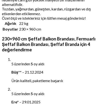
alternatifidir.
Tozdan, yağmurdan, güneşten, kardan, rüzgardan ve dış
etkenlerden etkilenmez.
Özel ölçü ve istekleriniz için lütfen mesaj gönderiniz!
Ağırlık
22 kg
Boyutlar
230 × 960 cm
230×960 cm Şeffaf Balkon Brandası, Fermuarlı
Şeffaf Balkon Brandası, Şeffaf Branda
için 4
değerlendirme
5 üzerinden
5
oy aldı
Büş**
–
21.12.2024
Ürün kaliteli, paketleme başarılı
5 üzerinden
5
oy aldı
Ere*
–
29.01.2025