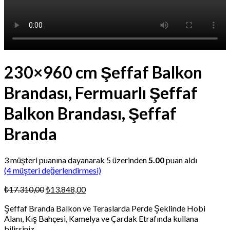
230×960 cm Şeffaf Balkon
Brandası, Fermuarlı Şeffaf
Balkon Brandası, Şeffaf
Branda
3
müşteri puanına dayanarak 5 üzerinden
5.00
puan aldı
(
4
müşteri değerlendirmesi)
Orijinal
Şu
₺
17.310,00
₺
13.848,00
fiyat:
andaki
Şeffaf Branda Balkon ve Teraslarda Perde Şeklinde Hobi
₺17.310,00.
fiyat:
Alanı, Kış Bahçesi, Kamelya ve Çardak Etrafında kullana
₺13.848,00.
bilirsiniz.