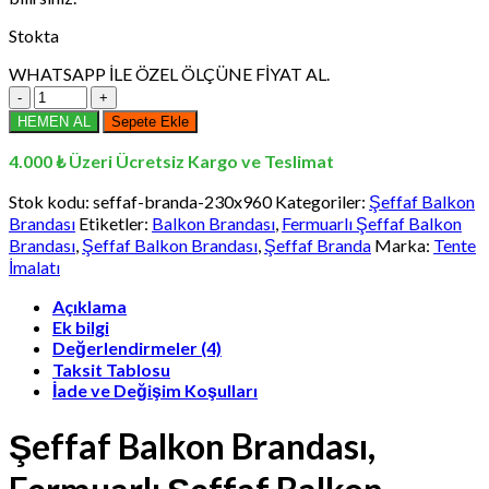
Stokta
WHATSAPP İLE ÖZEL ÖLÇÜNE FİYAT AL.
230x960
cm
HEMEN AL
Sepete Ekle
Şeffaf
Balkon
4.000 ₺ Üzeri Ücretsiz Kargo ve Teslimat
Brandası,
Fermuarlı
Stok kodu:
seffaf-branda-230x960
Kategoriler:
Şeffaf Balkon
Şeffaf
Brandası
Etiketler:
Balkon Brandası
,
Fermuarlı Şeffaf Balkon
Balkon
Brandası
,
Şeffaf Balkon Brandası
,
Şeffaf Branda
Marka:
Tente
Brandası,
İmalatı
Şeffaf
Branda
Açıklama
adet
Ek bilgi
Değerlendirmeler (4)
Taksit Tablosu
İade ve Değişim Koşulları
Şeffaf Balkon Brandası,