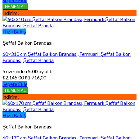
Sepete Ekle
₺2.235,00.
fiyat:
HEMEN AL
₺1.788,00.
İndirim!
Hızlı Bakış
Şeffaf Balkon Brandası
60×310 cm Şeffaf Balkon Brandası, Fermuarlı Şeffaf Balkon
Brandası, Şeffaf Branda
5 üzerinden
5.00
oy aldı
Orijinal
Şu
₺
2.145,00
₺
1.716,00
fiyat:
andaki
Sepete Ekle
₺2.145,00.
fiyat:
HEMEN AL
₺1.716,00.
İndirim!
Hızlı Bakış
Şeffaf Balkon Brandası
60×170 cm Şeffaf Balkon Brandası, Fermuarlı Şeffaf Balkon