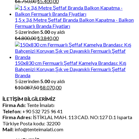
Orijinal
Şu
₺
6.750,00
₺
5.400,00
fiyat:
andaki
₺6.750,00.
fiyat:
₺5.400,00.
1,5 x 3,6 Metre Şeffaf Branda Balkon Kapatma - Balkon
Fermuarlı Branda Fiyatları
5 üzerinden
5.00
oy aldı
Orijinal
Şu
₺
4.800,00
₺
3.840,00
fiyat:
andaki
₺4.800,00.
fiyat:
₺3.840,00.
150x830 cm Fermuarlı Şeffaf Kamelya Brandası: Kış
Bahçenizi Koruyan Şık ve Dayanıklı Fermuarlı Şeffaf
Branda
5 üzerinden
5.00
oy aldı
Orijinal
Şu
₺
10.087,50
₺
8.070,00
fiyat:
andaki
İLETİŞİM BİLGİLERİMİZ
₺10.087,50.
fiyat:
Firma Adı:
Tente İmalatı
₺8.070,00.
Telefon:
+90 532 725 96 41
Firma Adres:
İSTİKLAL MAH. 113 CAD. NO:127 D.1 Isparta
Türkiye Posta kodu: 32200
Mail:
info@tenteimalati.com