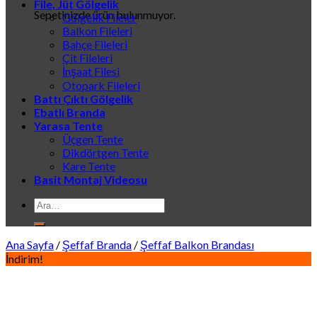
File, Jüt Gölgelik
Sepetinizde ürün bulunmuyor.
Gölgelik Fileler
Balkon Fileleri
Bahçe Fileleri
Çit Fileleri
İnşaat Filesi
Otopark Fileleri
Battı Çıktı Gölgelik
Ebatlı Branda
Yarasa Tente
Üçgen Tente
Dikdörtgen Tente
Kare Tente
Basit Montaj Videosu
Ara:
Ana Sayfa
/
Şeffaf Branda
/
Şeffaf Balkon Brandası
İndirim!