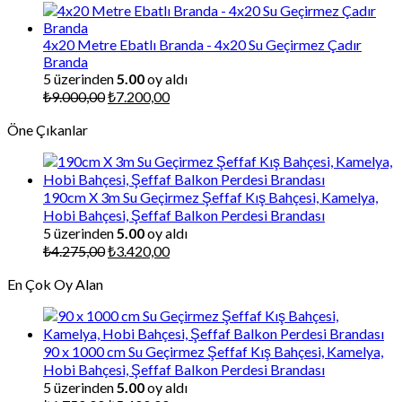
fiyat:
andaki
₺315,00.
fiyat:
₺252,00.
4x20 Metre Ebatlı Branda - 4x20 Su Geçirmez Çadır
Branda
5 üzerinden
5.00
oy aldı
Orijinal
Şu
₺
9.000,00
₺
7.200,00
fiyat:
andaki
Öne Çıkanlar
₺9.000,00.
fiyat:
₺7.200,00.
190cm X 3m Su Geçirmez Şeffaf Kış Bahçesi, Kamelya,
Hobi Bahçesi, Şeffaf Balkon Perdesi Brandası
5 üzerinden
5.00
oy aldı
Orijinal
Şu
₺
4.275,00
₺
3.420,00
fiyat:
andaki
En Çok Oy Alan
₺4.275,00.
fiyat:
₺3.420,00.
90 x 1000 cm Su Geçirmez Şeffaf Kış Bahçesi, Kamelya,
Hobi Bahçesi, Şeffaf Balkon Perdesi Brandası
5 üzerinden
5.00
oy aldı