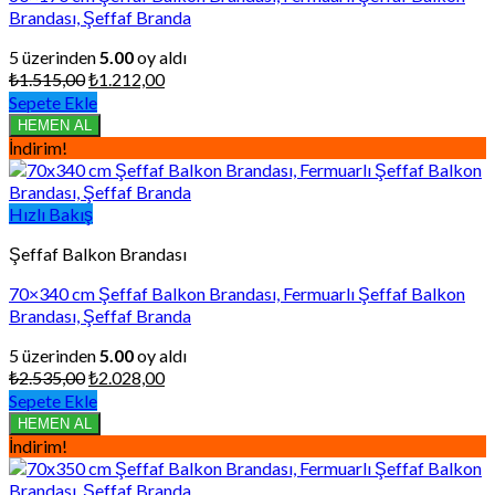
Brandası, Şeffaf Branda
5 üzerinden
5.00
oy aldı
Orijinal
Şu
₺
1.515,00
₺
1.212,00
fiyat:
andaki
Sepete Ekle
₺1.515,00.
fiyat:
HEMEN AL
₺1.212,00.
İndirim!
Hızlı Bakış
Şeffaf Balkon Brandası
70×340 cm Şeffaf Balkon Brandası, Fermuarlı Şeffaf Balkon
Brandası, Şeffaf Branda
5 üzerinden
5.00
oy aldı
Orijinal
Şu
₺
2.535,00
₺
2.028,00
fiyat:
andaki
Sepete Ekle
₺2.535,00.
fiyat:
HEMEN AL
₺2.028,00.
İndirim!