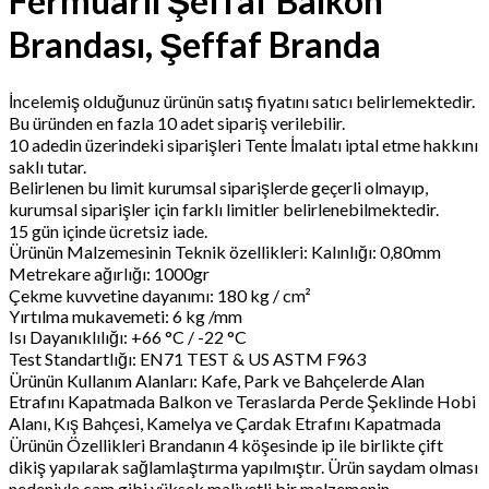
Fermuarlı Şeffaf Balkon
Brandası, Şeffaf Branda
İncelemiş olduğunuz ürünün satış fiyatını satıcı belirlemektedir.
Bu üründen en fazla 10 adet sipariş verilebilir.
10 adedin üzerindeki siparişleri Tente İmalatı iptal etme hakkını
saklı tutar.
Belirlenen bu limit kurumsal siparişlerde geçerli olmayıp,
kurumsal siparişler için farklı limitler belirlenebilmektedir.
15 gün içinde ücretsiz iade.
Ürünün Malzemesinin Teknik özellikleri: Kalınlığı: 0,80mm
Metrekare ağırlığı: 1000gr
Çekme kuvvetine dayanımı: 180 kg / cm²
Yırtılma mukavemeti: 6 kg /mm
Isı Dayanıklılığı: +66 °C / -22 °C
Test Standartlığı: EN71 TEST & US ASTM F963
Ürünün Kullanım Alanları: Kafe, Park ve Bahçelerde Alan
Etrafını Kapatmada Balkon ve Teraslarda Perde Şeklinde Hobi
Alanı, Kış Bahçesi, Kamelya ve Çardak Etrafını Kapatmada
Ürünün Özellikleri Brandanın 4 köşesinde ip ile birlikte çift
dikiş yapılarak sağlamlaştırma yapılmıştır. Ürün saydam olması
nedeniyle cam gibi yüksek maliyetli bir malzemenin