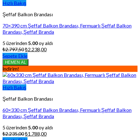
Hızlı Bakış
Şeffaf Balkon Brandası
70×390 cm Şeffaf Balkon Brandası, Fermuarlı Şeffaf Balkon
Brandası, Şeffaf Branda
5 üzerinden
5.00
oy aldı
Orijinal
Şu
₺
2.797,50
₺
2.238,00
fiyat:
andaki
Sepete Ekle
₺2.797,50.
fiyat:
HEMEN AL
₺2.238,00.
İndirim!
Hızlı Bakış
Şeffaf Balkon Brandası
60×330 cm Şeffaf Balkon Brandası, Fermuarlı Şeffaf Balkon
Brandası, Şeffaf Branda
5 üzerinden
5.00
oy aldı
Orijinal
Şu
₺
2.235,00
₺
1.788,00
fiyat:
andaki