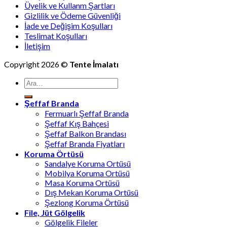
Üyelik ve Kullanm Şartları
Gizlilik ve Ödeme Güvenliği
İade ve Değişim Koşulları
Teslimat Koşulları
İletişim
Copyright 2026 ©
Tente İmalatı
Ara:
Şeffaf Branda
Fermuarlı Şeffaf Branda
Şeffaf Kış Bahçesi
Şeffaf Balkon Brandası
Şeffaf Branda Fiyatları
Koruma Örtüsü
Sandalye Koruma Ortüsü
Mobilya Koruma Ortüsü
Masa Koruma Ortüsü
Dış Mekan Koruma Ortüsü
Şezlong Koruma Örtüsü
File, Jüt Gölgelik
Gölgelik Fileler