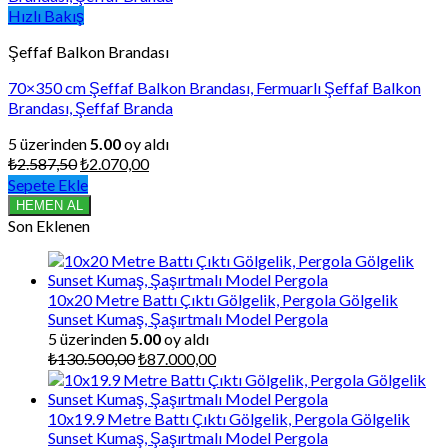
Hızlı Bakış
Şeffaf Balkon Brandası
70×350 cm Şeffaf Balkon Brandası, Fermuarlı Şeffaf Balkon
Brandası, Şeffaf Branda
5 üzerinden
5.00
oy aldı
Orijinal
Şu
₺
2.587,50
₺
2.070,00
fiyat:
andaki
Sepete Ekle
₺2.587,50.
fiyat:
HEMEN AL
₺2.070,00.
Son Eklenen
10x20 Metre Battı Çıktı Gölgelik, Pergola Gölgelik
Sunset Kumaş, Şaşırtmalı Model Pergola
5 üzerinden
5.00
oy aldı
Orijinal
Şu
₺
130.500,00
₺
87.000,00
fiyat:
andaki
₺130.500,00.
fiyat:
₺87.000,00.
10x19.9 Metre Battı Çıktı Gölgelik, Pergola Gölgelik
Sunset Kumaş, Şaşırtmalı Model Pergola