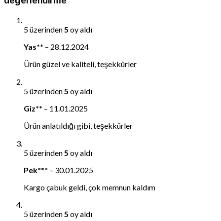
değerlendirme
5 üzerinden
5
oy aldı
Yas**
–
28.12.2024
Ürün güzel ve kaliteli, teşekkürler
5 üzerinden
5
oy aldı
Giz**
–
11.01.2025
Ürün anlatıldığı gibi, teşekkürler
5 üzerinden
5
oy aldı
Pek***
–
30.01.2025
Kargo çabuk geldi, çok memnun kaldım
5 üzerinden
5
oy aldı