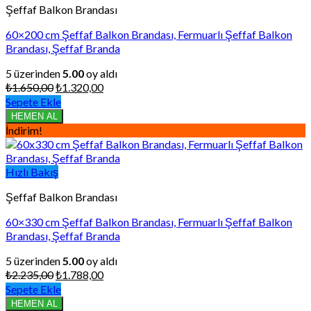
Şeffaf Balkon Brandası
60×200 cm Şeffaf Balkon Brandası, Fermuarlı Şeffaf Balkon
Brandası, Şeffaf Branda
5 üzerinden
5.00
oy aldı
Orijinal
Şu
₺
1.650,00
₺
1.320,00
fiyat:
andaki
Sepete Ekle
₺1.650,00.
fiyat:
HEMEN AL
₺1.320,00.
İndirim!
Hızlı Bakış
Şeffaf Balkon Brandası
60×330 cm Şeffaf Balkon Brandası, Fermuarlı Şeffaf Balkon
Brandası, Şeffaf Branda
5 üzerinden
5.00
oy aldı
Orijinal
Şu
₺
2.235,00
₺
1.788,00
fiyat:
andaki
Sepete Ekle
₺2.235,00.
fiyat:
HEMEN AL