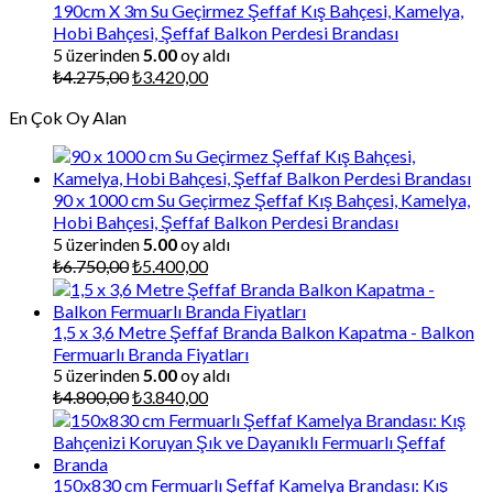
190cm X 3m Su Geçirmez Şeffaf Kış Bahçesi, Kamelya,
Hobi Bahçesi, Şeffaf Balkon Perdesi Brandası
5 üzerinden
5.00
oy aldı
Orijinal
Şu
₺
4.275,00
₺
3.420,00
fiyat:
andaki
En Çok Oy Alan
₺4.275,00.
fiyat:
₺3.420,00.
90 x 1000 cm Su Geçirmez Şeffaf Kış Bahçesi, Kamelya,
Hobi Bahçesi, Şeffaf Balkon Perdesi Brandası
5 üzerinden
5.00
oy aldı
Orijinal
Şu
₺
6.750,00
₺
5.400,00
fiyat:
andaki
₺6.750,00.
fiyat:
₺5.400,00.
1,5 x 3,6 Metre Şeffaf Branda Balkon Kapatma - Balkon
Fermuarlı Branda Fiyatları
5 üzerinden
5.00
oy aldı
Orijinal
Şu
₺
4.800,00
₺
3.840,00
fiyat:
andaki
₺4.800,00.
fiyat:
₺3.840,00.
150x830 cm Fermuarlı Şeffaf Kamelya Brandası: Kış