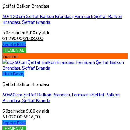
Şeffaf Balkon Brandası
60×120 cm Şeffaf Balkon Brandası, Fermuarlı Şeffaf Balkon
Brandası, Şeffaf Branda
5 üzerinden
5.00
oy aldı
Orijinal
Şu
₺
1.290,00
₺
1.032,00
fiyat:
andaki
Sepete Ekle
₺1.290,00.
fiyat:
HEMEN AL
₺1.032,00.
İndirim!
Hızlı Bakış
Şeffaf Balkon Brandası
60×60 cm Şeffaf Balkon Brandası, Fermuarlı Şeffaf Balkon
Brandası, Şeffaf Branda
5 üzerinden
5.00
oy aldı
Orijinal
Şu
₺
1.020,00
₺
816,00
fiyat:
andaki
Sepete Ekle
₺1.020,00.
fiyat:
HEMEN AL