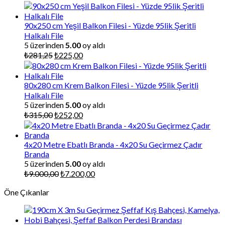
90x250 cm Yeşil Balkon Filesi - Yüzde 95lik Şeritli
Halkalı File
5 üzerinden
5.00
oy aldı
Orijinal
Şu
₺
281,25
₺
225,00
fiyat:
andaki
₺281,25.
fiyat:
₺225,00.
80x280 cm Krem Balkon Filesi - Yüzde 95lik Şeritli
Halkalı File
5 üzerinden
5.00
oy aldı
Orijinal
Şu
₺
315,00
₺
252,00
fiyat:
andaki
₺315,00.
fiyat:
₺252,00.
4x20 Metre Ebatlı Branda - 4x20 Su Geçirmez Çadır
Branda
5 üzerinden
5.00
oy aldı
Orijinal
Şu
₺
9.000,00
₺
7.200,00
fiyat:
andaki
Öne Çıkanlar
₺9.000,00.
fiyat:
₺7.200,00.