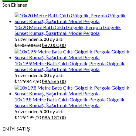
₺816,00.
Son Eklenen
10x20 Metre Battı Çıktı Gölgelik, Pergola Gölgelik
Sunset Kumaş, Şaşırtmalı Model Pergola
5 üzerinden
5.00
oy aldı
Orijinal
Şu
₺
130.500,00
₺
87.000,00
fiyat:
andaki
₺130.500,00.
fiyat:
₺87.000,00.
10x19.9 Metre Battı Çıktı Gölgelik, Pergola Gölgelik
Sunset Kumaş, Şaşırtmalı Model Pergola
5 üzerinden
5.00
oy aldı
Orijinal
Şu
₺
129.847,50
₺
86.565,00
fiyat:
andaki
₺129.847,50.
fiyat:
₺86.565,00.
10x19.8 Metre Battı Çıktı Gölgelik, Pergola Gölgelik
Sunset Kumaş, Şaşırtmalı Model Pergola
5 üzerinden
5.00
oy aldı
Orijinal
Şu
₺
129.195,00
₺
86.130,00
fiyat:
andaki
EN İYİ SATIŞ
₺129.195,00.
fiyat:
₺86.130,00.