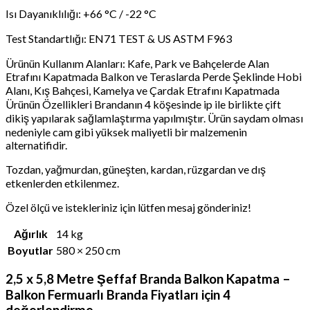
Isı Dayanıklılığı: +66 °C / -22 °C
Test Standartlığı: EN71 TEST & US ASTM F963
Ürünün Kullanım Alanları: Kafe, Park ve Bahçelerde Alan
Etrafını Kapatmada Balkon ve Teraslarda Perde Şeklinde Hobi
Alanı, Kış Bahçesi, Kamelya ve Çardak Etrafını Kapatmada
Ürünün Özellikleri Brandanın 4 köşesinde ip ile birlikte çift
dikiş yapılarak sağlamlaştırma yapılmıştır. Ürün saydam olması
nedeniyle cam gibi yüksek maliyetli bir malzemenin
alternatifidir.
Tozdan, yağmurdan, güneşten, kardan, rüzgardan ve dış
etkenlerden etkilenmez.
Özel ölçü ve istekleriniz için lütfen mesaj gönderiniz!
Ağırlık
14 kg
Boyutlar
580 × 250 cm
2,5 x 5,8 Metre Şeffaf Branda Balkon Kapatma –
Balkon Fermuarlı Branda Fiyatları
için 4