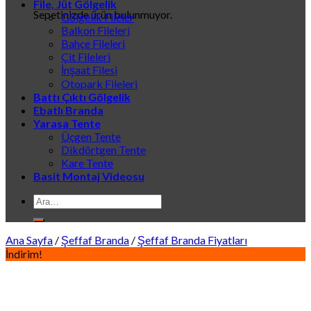
File, Jüt Gölgelik
Sepetinizde ürün bulunmuyor.
Gölgelik Fileler
Balkon Fileleri
Bahçe Fileleri
Çit Fileleri
İnşaat Filesi
Otopark Fileleri
Battı Çıktı Gölgelik
Ebatlı Branda
Yarasa Tente
Üçgen Tente
Dikdörtgen Tente
Kare Tente
Basit Montaj Videosu
Ara:
Ana Sayfa
/
Şeffaf Branda
/
Şeffaf Branda Fiyatları
İndirim!