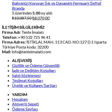
Bahçenizi Koruyan Şık ve Dayanıklı Fermuarlı Şeffaf
Branda
5 üzerinden
5.00
oy aldı
Orijinal
Şu
₺
10.087,50
₺
8.070,00
fiyat:
andaki
İLETİŞİM BİLGİLERİMİZ
₺10.087,50.
fiyat:
Firma Adı:
Tente İmalatı
₺8.070,00.
Telefon:
+90 532 725 96 41
Firma Adres:
İSTİKLAL MAH. 113 CAD. NO:127 D.1 Isparta
Türkiye Posta kodu: 32200
Mail:
info@tenteimalati.com
ALIŞVERİŞ
Gizlilik ve Ödeme Güvenliği
İade ve Değişim Koşulları
Satış Sözleşmesi
Teslimat Koşulları
Üyelik ve Kullanm Şartları
YARDIM
Hesabım
Alışveriş Sepeti
Ödeme Sayfası