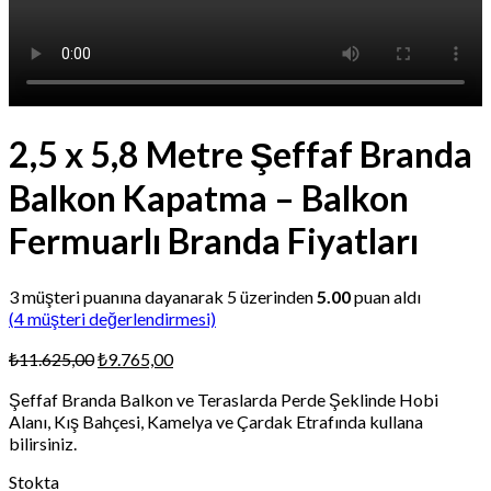
2,5 x 5,8 Metre Şeffaf Branda
Balkon Kapatma – Balkon
Fermuarlı Branda Fiyatları
3
müşteri puanına dayanarak 5 üzerinden
5.00
puan aldı
(
4
müşteri değerlendirmesi)
Orijinal
Şu
₺
11.625,00
₺
9.765,00
fiyat:
andaki
Şeffaf Branda Balkon ve Teraslarda Perde Şeklinde Hobi
₺11.625,00.
fiyat:
Alanı, Kış Bahçesi, Kamelya ve Çardak Etrafında kullana
₺9.765,00.
bilirsiniz.
Stokta