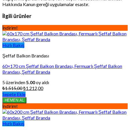
Hakkında Kanun gereği uygulamalar esastır.
İlgili ürünler
İndirim!
Hızlı Bakış
Şeffaf Balkon Brandası
60×170 cm Şeffaf Balkon Brandası, Fermuarlı Şeffaf Balkon
Brandası, Şeffaf Branda
5 üzerinden
5.00
oy aldı
Orijinal
Şu
₺
1.515,00
₺
1.212,00
fiyat:
andaki
Sepete Ekle
₺1.515,00.
fiyat:
HEMEN AL
₺1.212,00.
İndirim!
Hızlı Bakış