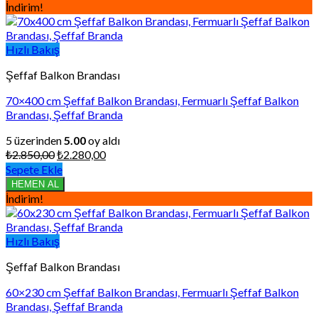
₺1.788,00.
İndirim!
Hızlı Bakış
Şeffaf Balkon Brandası
70×400 cm Şeffaf Balkon Brandası, Fermuarlı Şeffaf Balkon
Brandası, Şeffaf Branda
5 üzerinden
5.00
oy aldı
Orijinal
Şu
₺
2.850,00
₺
2.280,00
fiyat:
andaki
Sepete Ekle
₺2.850,00.
fiyat:
HEMEN AL
₺2.280,00.
İndirim!
Hızlı Bakış
Şeffaf Balkon Brandası
60×230 cm Şeffaf Balkon Brandası, Fermuarlı Şeffaf Balkon
Brandası, Şeffaf Branda