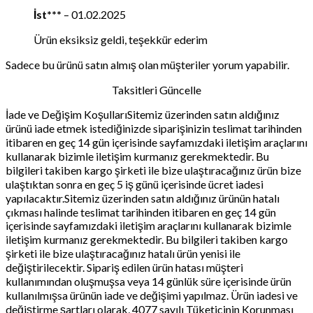
İst***
–
01.02.2025
Ürün eksiksiz geldi, teşekkür ederim
Sadece bu ürünü satın almış olan müşteriler yorum yapabilir.
Taksitleri Güncelle
İade ve Değişim KoşullarıSitemiz üzerinden satın aldığınız
ürünü iade etmek istediğinizde siparişinizin teslimat tarihinden
itibaren en geç 14 gün içerisinde sayfamızdaki iletişim araçlarını
kullanarak bizimle iletişim kurmanız gerekmektedir. Bu
bilgileri takiben kargo şirketi ile bize ulaştıracağınız ürün bize
ulaştıktan sonra en geç 5 iş günü içerisinde ücret iadesi
yapılacaktır.Sitemiz üzerinden satın aldığınız ürünün hatalı
çıkması halinde teslimat tarihinden itibaren en geç 14 gün
içerisinde sayfamızdaki iletişim araçlarını kullanarak bizimle
iletişim kurmanız gerekmektedir. Bu bilgileri takiben kargo
şirketi ile bize ulaştıracağınız hatalı ürün yenisi ile
değiştirilecektir. Sipariş edilen ürün hatası müşteri
kullanımından oluşmuşsa veya 14 günlük süre içerisinde ürün
kullanılmışsa ürünün iade ve değişimi yapılmaz. Ürün iadesi ve
değiştirme şartları olarak, 4077 sayılı Tüketicinin Korunması