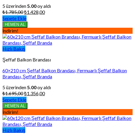
5 üzerinden
5.00
oy aldı
Orijinal
Şu
₺
1.785,00
₺
1.428,00
fiyat:
andaki
Sepete Ekle
₺1.785,00.
fiyat:
HEMEN AL
₺1.428,00.
İndirim!
Hızlı Bakış
Şeffaf Balkon Brandası
60×210 cm Şeffaf Balkon Brandası, Fermuarlı Şeffaf Balkon
Brandası, Şeffaf Branda
5 üzerinden
5.00
oy aldı
Orijinal
Şu
₺
1.695,00
₺
1.356,00
fiyat:
andaki
Sepete Ekle
₺1.695,00.
fiyat:
HEMEN AL
₺1.356,00.
İndirim!
Hızlı Bakış