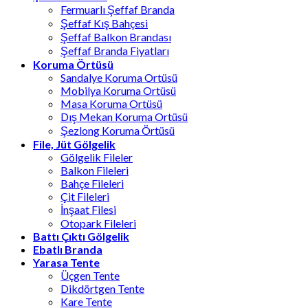
Fermuarlı Şeffaf Branda
Şeffaf Kış Bahçesi
Şeffaf Balkon Brandası
Şeffaf Branda Fiyatları
Koruma Örtüsü
Sandalye Koruma Ortüsü
Mobilya Koruma Ortüsü
Masa Koruma Ortüsü
Dış Mekan Koruma Ortüsü
Şezlong Koruma Örtüsü
File, Jüt Gölgelik
Gölgelik Fileler
Balkon Fileleri
Bahçe Fileleri
Çit Fileleri
İnşaat Filesi
Otopark Fileleri
Battı Çıktı Gölgelik
Ebatlı Branda
Yarasa Tente
Üçgen Tente
Dikdörtgen Tente
Kare Tente