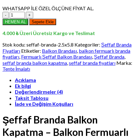
WHATSAPP İLE ÖZEL ÖLÇÜNE FİYAT AL.
2,5
x
HEMEN AL
Sepete Ekle
5,8
Metre
4.000 ₺ Üzeri Ücretsiz Kargo ve Teslimat
Şeffaf
Branda
Stok kodu:
seffaf-branda-2.5x5.8
Kategoriler:
Şeffaf Branda
Balkon
Fiyatları
Etiketler:
Balkon Brandası
,
balkon fermuarlı branda
Kapatma
fiyatları
,
Fermuarlı Şeffaf Balkon Brandası
,
Şeffaf Branda
,
-
seffaf branda balkon kapatma
,
seffaf branda fiyatları
Marka:
Balkon
Tente İmalatı
Fermuarlı
Branda
Açıklama
Fiyatları
Ek bilgi
adet
Değerlendirmeler (4)
Taksit Tablosu
İade ve Değişim Koşulları
Şeffaf Branda Balkon
Kapatma – Balkon Fermuarlı