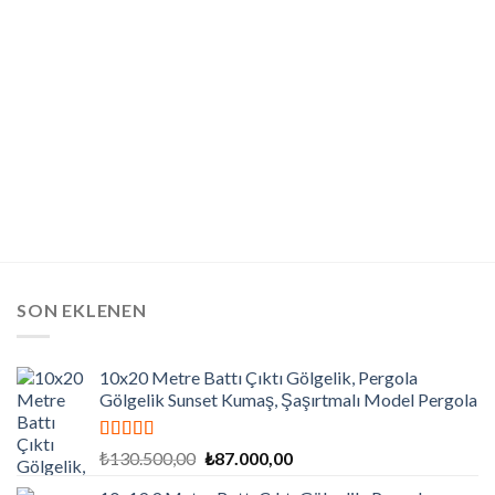
SON EKLENEN
10x20 Metre Battı Çıktı Gölgelik, Pergola
Gölgelik Sunset Kumaş, Şaşırtmalı Model Pergola
5 üzerinden
Orijinal
Şu
₺
130.500,00
₺
87.000,00
5.00
oy aldı
fiyat:
andaki