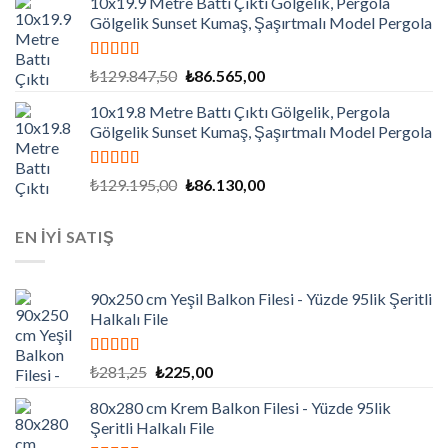
10x19.9 Metre Battı Çıktı Gölgelik, Pergola
₺130.500,00.
fiyat:
Gölgelik Sunset Kumaş, Şaşırtmalı Model Pergola
₺87.000,00.
5 üzerinden
Orijinal
Şu
₺
129.847,50
₺
86.565,00
5.00
oy aldı
fiyat:
andaki
10x19.8 Metre Battı Çıktı Gölgelik, Pergola
₺129.847,50.
fiyat:
Gölgelik Sunset Kumaş, Şaşırtmalı Model Pergola
₺86.565,00.
5 üzerinden
Orijinal
Şu
₺
129.195,00
₺
86.130,00
5.00
oy aldı
fiyat:
andaki
₺129.195,00.
fiyat:
EN İYİ SATIŞ
₺86.130,00.
90x250 cm Yeşil Balkon Filesi - Yüzde 95lik Şeritli
Halkalı File
5 üzerinden
Orijinal
Şu
₺
281,25
₺
225,00
5.00
oy aldı
fiyat:
andaki
80x280 cm Krem Balkon Filesi - Yüzde 95lik
₺281,25.
fiyat:
Şeritli Halkalı File
₺225,00.