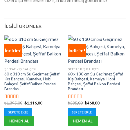
Özel ölçü ve istekleriniz için lütfen mesaj gönderiniz!
İLGILI ÜRÜNLER
İndirim!
İndirim!
ŞEFFAF KIŞ BAHÇESI
ŞEFFAF KIŞ BAHÇESI
60 x 310 cm Su Geçirmez Şeffaf
60 x 130 cm Su Geçirmez Şeffaf
Kış Bahçesi, Kamelya, Hobi
Kış Bahçesi, Kamelya, Hobi
Bahçesi, Şeffaf Balkon Perdesi
Bahçesi, Şeffaf Balkon Perdesi
Brandası
Brandası
Orijinal
Şu
Orijinal
Şu
₺
1.395,00
₺
1.116,00
₺
585,00
₺
468,00
5 üzerinden
5 üzerinden
fiyat:
andaki
fiyat:
andaki
5.00
oy aldı
5.00
oy aldı
₺1.395,00.
fiyat:
₺585,00.
fiyat:
SEPETE EKLE
SEPETE EKLE
₺1.116,00.
₺468,00.
HEMEN AL
HEMEN AL