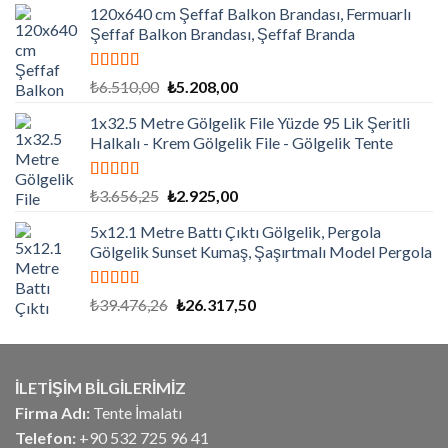
120x640 cm Şeffaf Balkon Brandası, Fermuarlı
Şeffaf Balkon Brandası, Şeffaf Branda
5 üzerinden
Orijinal
Şu
₺
6.510,00
₺
5.208,00
5.00
oy aldı
fiyat:
andaki
1x32.5 Metre Gölgelik File Yüzde 95 Lik Şeritli
₺6.510,00.
fiyat:
Halkalı - Krem Gölgelik File - Gölgelik Tente
₺5.208,00.
5 üzerinden
Orijinal
Şu
₺
3.656,25
₺
2.925,00
5.00
oy aldı
fiyat:
andaki
5x12.1 Metre Battı Çıktı Gölgelik, Pergola
₺3.656,25.
fiyat:
Gölgelik Sunset Kumaş, Şaşırtmalı Model Pergola
₺2.925,00.
5 üzerinden
Orijinal
Şu
₺
39.476,26
₺
26.317,50
5.00
oy aldı
fiyat:
andaki
₺39.476,26.
fiyat:
₺26.317,50.
İLETİŞİM BİLGİLERİMİZ
Firma Adı:
Tente İmalatı
Telefon:
+90 532 725 96 41