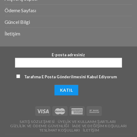
Ödeme Sayfası
Güncel Bilgi
İletişim
E-posta adresiniz
Tarafıma E Posta Gönderilmesini Kabul Ediyorum
SATIŞ SÖZLEŞMESI
ÜYELIK VE KULLANM ŞARTLARI
GIZLILIK VE ÖDEME GÜVENLIĞI
İADE VE DEĞIŞIM KOŞULLARI
TESLIMAT KOŞULLARI
İLETIŞIM