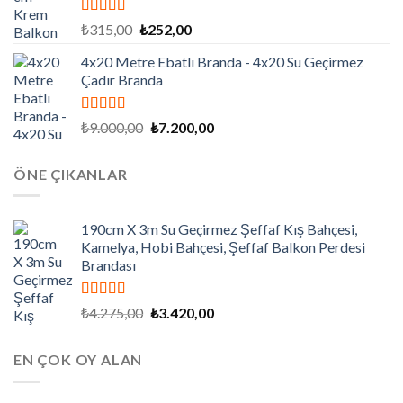
5 üzerinden
Orijinal
Şu
₺
315,00
₺
252,00
5.00
oy aldı
fiyat:
andaki
4x20 Metre Ebatlı Branda - 4x20 Su Geçirmez
₺315,00.
fiyat:
Çadır Branda
₺252,00.
5 üzerinden
Orijinal
Şu
₺
9.000,00
₺
7.200,00
5.00
oy aldı
fiyat:
andaki
₺9.000,00.
fiyat:
ÖNE ÇIKANLAR
₺7.200,00.
190cm X 3m Su Geçirmez Şeffaf Kış Bahçesi,
Kamelya, Hobi Bahçesi, Şeffaf Balkon Perdesi
Brandası
5 üzerinden
Orijinal
Şu
₺
4.275,00
₺
3.420,00
5.00
oy aldı
fiyat:
andaki
₺4.275,00.
fiyat:
EN ÇOK OY ALAN
₺3.420,00.