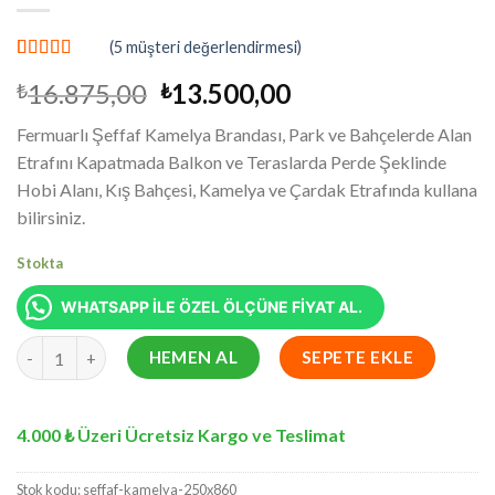
(
5
müşteri değerlendirmesi)
4
müşteri
Orijinal
Şu
16.875,00
13.500,00
₺
₺
puanına
dayanarak 5
fiyat:
andaki
üzerinden
Fermuarlı Şeffaf Kamelya Brandası, Park ve Bahçelerde Alan
₺16.875,00.
fiyat:
5.00
puan
Etrafını Kapatmada Balkon ve Teraslarda Perde Şeklinde
aldı
₺13.500,00.
Hobi Alanı, Kış Bahçesi, Kamelya ve Çardak Etrafında kullana
bilirsiniz.
Stokta
WHATSAPP İLE ÖZEL ÖLÇÜNE FİYAT AL.
250x860 cm Fermuarlı Şeffaf Kamelya Brandası: Kış Bahçenizi K
HEMEN AL
SEPETE EKLE
4.000 ₺ Üzeri Ücretsiz Kargo ve Teslimat
Stok kodu:
seffaf-kamelya-250x860