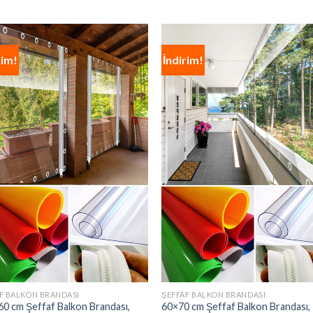
rim!
İndirim!
F BALKON BRANDASI
ŞEFFAF BALKON BRANDASI
0 cm Şeffaf Balkon Brandası,
60×70 cm Şeffaf Balkon Brandası,