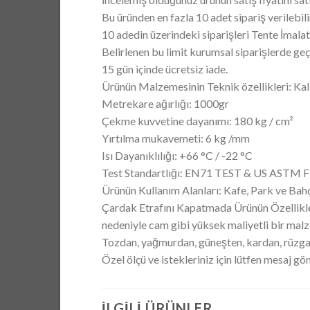
Bu üründen en fazla 10 adet sipariş verilebili
10 adedin üzerindeki siparişleri Tente İmalatı
Belirlenen bu limit kurumsal siparişlerde geçe
15 gün içinde ücretsiz iade.
Ürünün Malzemesinin Teknik özellikleri: Kal
Metrekare ağırlığı: 1000gr
Çekme kuvvetine dayanımı: 180 kg / cm²
Yırtılma mukavemeti: 6 kg /mm
Isı Dayanıklılığı: +66 °C / -22 °C
Test Standartlığı: EN71 TEST & US ASTM 
Ürünün Kullanım Alanları: Kafe, Park ve Bah
Çardak Etrafını Kapatmada Ürünün Özellikleri
nedeniyle cam gibi yüksek maliyetli bir malze
Tozdan, yağmurdan, güneşten, kardan, rüzga
Özel ölçü ve istekleriniz için lütfen mesaj gö
İLGILI ÜRÜNLER