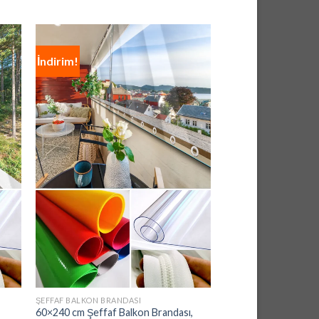
İndirim!
İndirim!
ŞEFFAF BALKON BRANDASI
ŞEFFAF BALKON BRAND
60×240 cm Şeffaf Balkon Brandası,
60×150 cm Şeffaf Ba