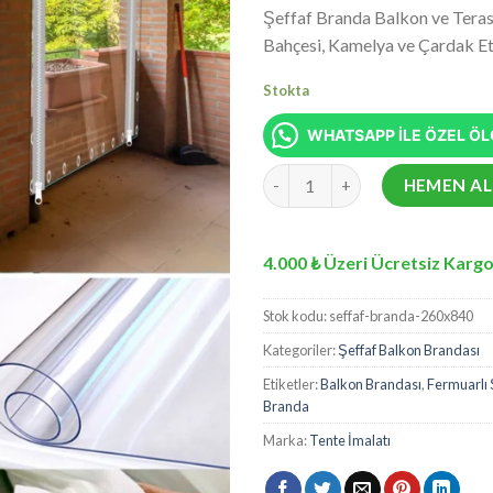
fiyat:
5 üzerinden
Şeffaf Branda Balkon ve Teras
₺17.13
5.00
puan
Bahçesi, Kamelya ve Çardak Etra
aldı
Stokta
WHATSAPP İLE ÖZEL ÖLÇ
260x840 cm Şeffaf Balkon Bran
HEMEN AL
4.000 ₺ Üzeri Ücretsiz Kargo
Stok kodu:
seffaf-branda-260x840
Kategoriler:
Şeffaf Balkon Brandası
Etiketler:
Balkon Brandası
,
Fermuarlı 
Branda
Marka:
Tente İmalatı