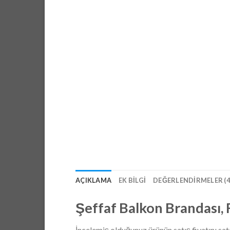
AÇIKLAMA
EK BILGI
DEĞERLENDIRMELER (4
Şeffaf Balkon Brandası, 
İncelemiş olduğunuz ürünün satış fiyatını sat