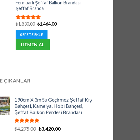
Fermuarlı Şeffaf Balkon Brandası,
Fermuarlı Şeffaf Bal
Şeffaf Branda
Şeffaf Branda
Orijinal
Şu
Orijinal
₺
1.830,00
₺
1.464,00
₺
1.425,00
₺
1.140,00
5 üzerinden
5 üzerinden
fiyat:
andaki
fiyat:
5.00
oy
5.00
oy
₺1.830,00.
fiyat:
₺1.425,00
aldı
aldı
SEPETE EKLE
SEPETE EKLE
₺1.464,00.
HEMEN AL
HEMEN AL
E ÇIKANLAR
190cm X 3m Su Geçirmez Şeffaf Kış
Bahçesi, Kamelya, Hobi Bahçesi,
Şeffaf Balkon Perdesi Brandası
5 üzerinden
Orijinal
Şu
₺
4.275,00
₺
3.420,00
5.00
oy
fiyat:
andaki
aldı