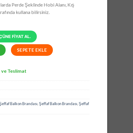
andaki
larda Perde Şeklinde Hobi Alanı, Kış
0,00.
fiyat:
fında kullana bilirsiniz.
₺13.704,00.
ÜNE FİYAT AL.
dası, Fermuarlı Şeffaf Balkon Brandası, Şeffaf Branda adet
SEPETE EKLE
 ve Teslimat
Şeffaf Balkon Brandası
,
Şeffaf Balkon Brandası
,
Şeffaf