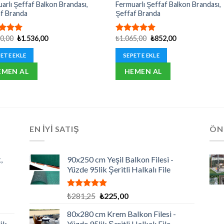
arlı Şeffaf Balkon Brandası,
Fermuarlı Şeffaf Balkon Brandası,
f Branda
Şeffaf Branda
Orijinal
Şu
Orijinal
Şu
20,00
₺
1.536,00
₺
1.065,00
₺
852,00
erinden
5 üzerinden
fiyat:
andaki
fiyat:
andaki
oy
5.00
oy
₺1.920,00.
fiyat:
₺1.065,00.
fiyat:
aldı
ETE EKLE
SEPETE EKLE
₺1.536,00.
₺852,00.
EMEN AL
HEMEN AL
EN İYİ SATIŞ
ÖN
,
90x250 cm Yeşil Balkon Filesi -
Yüzde 95lik Şeritli Halkalı File
5 üzerinden
Orijinal
Şu
₺
281,25
₺
225,00
5.00
oy
fiyat:
andaki
aldı
80x280 cm Krem Balkon Filesi -
₺281,25.
fiyat:
ik,
Yüzde 95lik Şeritli Halkalı File