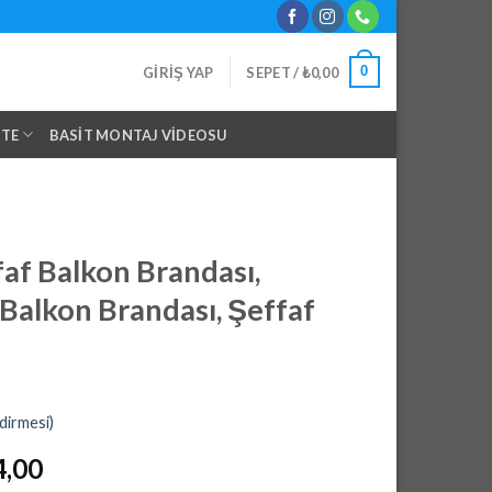
0
GIRIŞ YAP
SEPET /
₺
0,00
NTE
BASIT MONTAJ VIDEOSU
af Balkon Brandası,
 Balkon Brandası, Şeffaf
dirmesi)
l
Şu
4,00