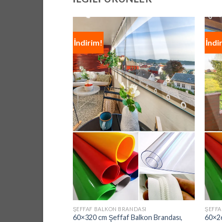
İndirim!
İndi
ŞEFFAF BALKON BRANDASI
ŞEFFA
60×320 cm Şeffaf Balkon Brandası,
60×26