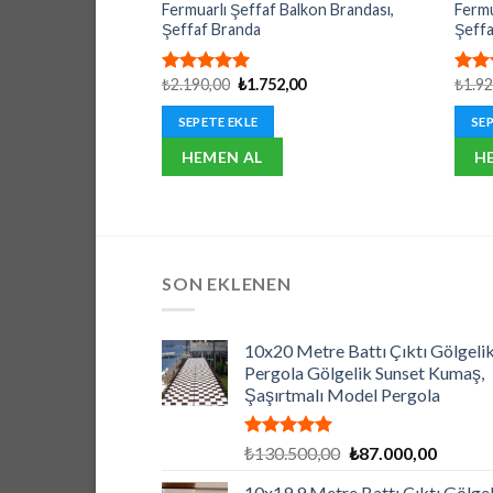
Fermuarlı Şeffaf Balkon Brandası,
Fermu
Şeffaf Branda
Şeffa
Orijinal
Şu
₺
2.190,00
₺
1.752,00
₺
1.9
5 üzerinden
5 üz
fiyat:
andaki
5.00
oy
5.00
₺2.190,00.
fiyat:
aldı
aldı
SEPETE EKLE
SEP
₺1.752,00.
HEMEN AL
H
SON EKLENEN
10x20 Metre Battı Çıktı Gölgelik
Pergola Gölgelik Sunset Kumaş,
Şaşırtmalı Model Pergola
5 üzerinden
Orijinal
Şu
₺
130.500,00
₺
87.000,00
5.00
oy
fiyat:
andaki
aldı
10x19.9 Metre Battı Çıktı Gölgel