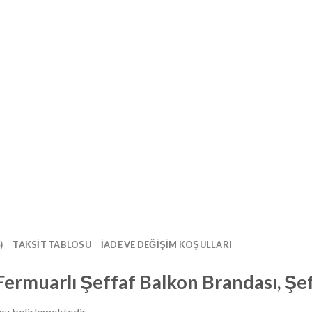
)
TAKSIT TABLOSU
İADE VE DEĞIŞIM KOŞULLARI
Fermuarlı Şeffaf Balkon Brandası, Şe
ıcı belirlemektedir.