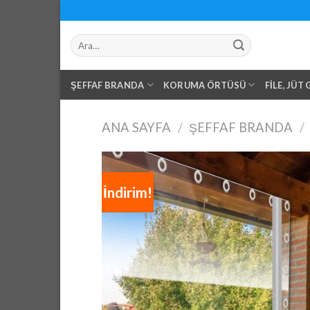
Skip
to
Ara:
content
ŞEFFAF BRANDA
KORUMA ÖRTÜSÜ
FILE, JÜT
ANA SAYFA
/
ŞEFFAF BRANDA
/
İndirim!