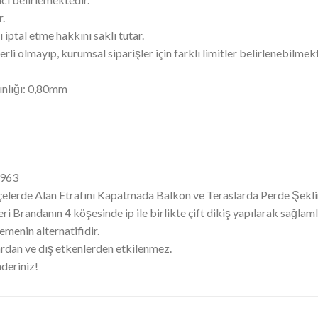
r.
 iptal etme hakkını saklı tutar.
rli olmayıp, kurumsal siparişler için farklı limitler belirlenebilmekt
ınlığı: 0,80mm
F963
çelerde Alan Etrafını Kapatmada Balkon ve Teraslarda Perde Şekli
 Brandanın 4 köşesinde ip ile birlikte çift dikiş yapılarak sağla
menin alternatifidir.
rdan ve dış etkenlerden etkilenmez.
nderiniz!