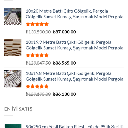
10x20 Metre Battı Çıktı Gölgelik, Pergola
Gölgelik Sunset Kumaş, Şaşırtmalı Model Pergola
5 üzerinden
Orijinal
Şu
₺
130.500,00
₺
87.000,00
5.00
oy
fiyat:
andaki
aldı
10x19.9 Metre Battı Çıktı Gölgelik, Pergola
₺130.500,00.
fiyat:
Gölgelik Sunset Kumaş, Şaşırtmalı Model Pergola
₺87.000,00.
5 üzerinden
Orijinal
Şu
₺
129.847,50
₺
86.565,00
5.00
oy
fiyat:
andaki
aldı
10x19.8 Metre Battı Çıktı Gölgelik, Pergola
₺129.847,50.
fiyat:
Gölgelik Sunset Kumaş, Şaşırtmalı Model Pergola
₺86.565,00.
5 üzerinden
Orijinal
Şu
₺
129.195,00
₺
86.130,00
5.00
oy
fiyat:
andaki
aldı
₺129.195,00.
fiyat:
EN İYİ SATIŞ
₺86.130,00.
90x250 cm Yeşil Balkon Filesi - Yüzde 95lik Şeritli