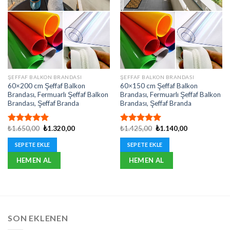
ŞEFFAF BALKON BRANDASI
ŞEFFAF BALKON BRANDASI
60×200 cm Şeffaf Balkon
60×150 cm Şeffaf Balkon
Brandası, Fermuarlı Şeffaf Balkon
Brandası, Fermuarlı Şeffaf Balkon
Brandası, Şeffaf Branda
Brandası, Şeffaf Branda
Orijinal
Şu
Orijinal
Şu
₺
1.650,00
₺
1.320,00
₺
1.425,00
₺
1.140,00
5 üzerinden
5 üzerinden
fiyat:
andaki
fiyat:
andaki
5.00
oy
5.00
oy
₺1.650,00.
fiyat:
₺1.425,00.
fiyat:
SEPETE EKLE
SEPETE EKLE
aldı
aldı
₺1.320,00.
₺1.140,00.
HEMEN AL
HEMEN AL
SON EKLENEN