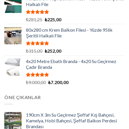
Halkalı File
5 üzerinden
Orijinal
Şu
₺
281,25
₺
225,00
5.00
oy
fiyat:
andaki
aldı
80x280 cm Krem Balkon Filesi - Yüzde 95lik
₺281,25.
fiyat:
Şeritli Halkalı File
₺225,00.
5 üzerinden
Orijinal
Şu
₺
315,00
₺
252,00
5.00
oy
fiyat:
andaki
aldı
4x20 Metre Ebatlı Branda - 4x20 Su Geçirmez
₺315,00.
fiyat:
Çadır Branda
₺252,00.
5 üzerinden
Orijinal
Şu
₺
9.000,00
₺
7.200,00
5.00
oy
fiyat:
andaki
aldı
₺9.000,00.
fiyat:
ÖNE ÇIKANLAR
₺7.200,00.
190cm X 3m Su Geçirmez Şeffaf Kış Bahçesi,
Kamelya, Hobi Bahçesi, Şeffaf Balkon Perdesi
Brandası