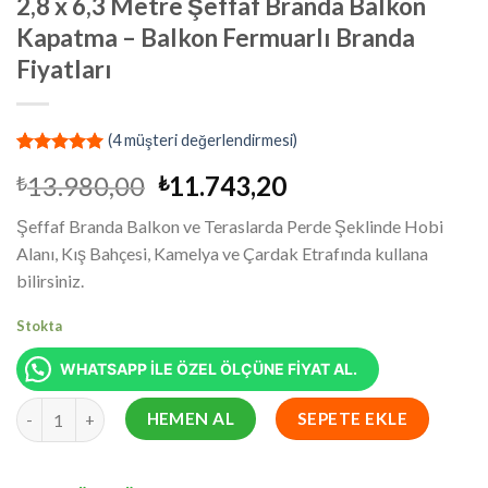
2,8 x 6,3 Metre Şeffaf Branda Balkon
Kapatma – Balkon Fermuarlı Branda
Fiyatları
(
4
müşteri değerlendirmesi)
3
müşteri
Orijinal
Şu
13.980,00
11.743,20
₺
₺
puanına
dayanarak
fiyat:
andaki
5 üzerinden
Şeffaf Branda Balkon ve Teraslarda Perde Şeklinde Hobi
₺13.980,00.
fiyat:
5.00
puan
Alanı, Kış Bahçesi, Kamelya ve Çardak Etrafında kullana
aldı
₺11.743,20.
bilirsiniz.
Stokta
WHATSAPP İLE ÖZEL ÖLÇÜNE FİYAT AL.
2,8 x 6,3 Metre Şeffaf Branda Balkon Kapatma - Balkon Fermuarl
HEMEN AL
SEPETE EKLE