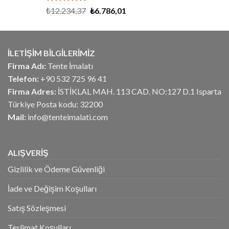
5 üzerinden
Orijinal
Şu
₺
12.234,37
₺
6.786,01
5.00
oy
fiyat:
andaki
aldı
₺12.234,37.
fiyat:
₺6.786,01.
İLETİŞİM BİLGİLERİMİZ
Firma Adı:
Tente İmalatı
Telefon:
+90 532 725 96 41
Firma Adres:
İSTİKLAL MAH. 113 CAD. NO:127 D.1 Isparta
Türkiye Posta kodu: 32200
Mail:
info@tenteimalati.com
ALIŞVERİŞ
Gizlilik ve Ödeme Güvenliği
İade ve Değişim Koşulları
Satış Sözleşmesi
Teslimat Koşulları