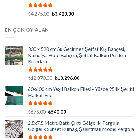
5 üzerinden
Orijinal
Şu
₺
4.275,00
₺
3.420,00
5.00
oy
fiyat:
andaki
aldı
₺4.275,00.
fiyat:
EN ÇOK OY ALAN
₺3.420,00.
330 x 520 cm Su Geçirmez Şeffaf Kış Bahçesi,
Kamelya, Hobi Bahçesi, Şeffaf Balkon Perdesi
Brandası
5 üzerinden
Orijinal
Şu
₺
12.870,00
₺
10.296,00
5.00
oy
fiyat:
andaki
aldı
60x600 cm Yeşil Balkon Filesi - Yüzde 95lik Şeritli
₺12.870,00.
fiyat:
Halkalı File
₺10.296,00.
5 üzerinden
Orijinal
Şu
₺
675,00
₺
540,00
5.00
oy
fiyat:
andaki
aldı
2.5x7.5 Metre Battı Çıktı Gölgelik, Pergola
₺675,00.
fiyat:
Gölgelik Sunset Kumaş, Şaşırtmalı Model Pergola
₺540,00.