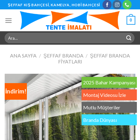
Skip
ŞEFFAF KIŞ BAHÇESI, KAMELYA, HOBI BAHÇESI
to
content
0
Ara:
ANA SAYFA
/
ŞEFFAF BRANDA
/
ŞEFFAF BRANDA
FIYATLARI
2025 Bahar Kampanyası
İndirim!
Montaj Videosu İzle
Mutlu Müşteriler
Branda Dünyası