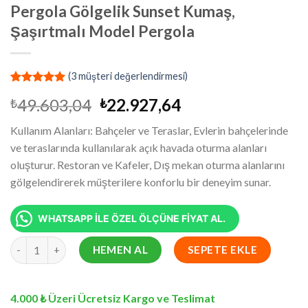
Pergola Gölgelik Sunset Kumaş,
Şaşırtmalı Model Pergola
(
3
müşteri değerlendirmesi)
2
müşteri
Orijinal
Şu
49.603,04
22.927,64
₺
₺
puanına
dayanarak
fiyat:
andaki
5 üzerinden
Kullanım Alanları: Bahçeler ve Teraslar, Evlerin bahçelerinde
₺49.603,04.
fiyat:
5.00
puan
ve teraslarında kullanılarak açık havada oturma alanları
aldı
₺22.927,64.
oluşturur. Restoran ve Kafeler, Dış mekan oturma alanlarını
gölgelendirerek müşterilere konforlu bir deneyim sunar.
WHATSAPP İLE ÖZEL ÖLÇÜNE FİYAT AL.
3.5x18.1 Metre Battı Çıktı Gölgelik, Pergola Gölgelik Sunset Ku
HEMEN AL
SEPETE EKLE
4.000 ₺ Üzeri Ücretsiz Kargo ve Teslimat