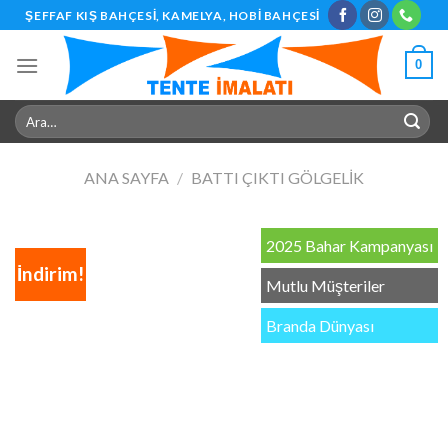
Skip
ŞEFFAF KIŞ BAHÇESI, KAMELYA, HOBI BAHÇESI
to
content
0
Ara:
ANA SAYFA
/
BATTI ÇIKTI GÖLGELIK
2025 Bahar Kampanyası
İndirim!
Mutlu Müşteriler
Branda Dünyası