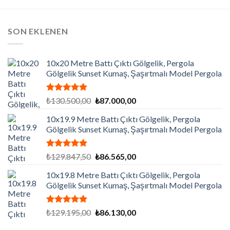
SON EKLENEN
10x20 Metre Battı Çıktı Gölgelik, Pergola
Gölgelik Sunset Kumaş, Şaşırtmalı Model Pergola
5 üzerinden
Orijinal
Şu
₺
130.500,00
₺
87.000,00
5.00
oy
fiyat:
andaki
aldı
10x19.9 Metre Battı Çıktı Gölgelik, Pergola
₺130.500,00.
fiyat:
Gölgelik Sunset Kumaş, Şaşırtmalı Model Pergola
₺87.000,00.
5 üzerinden
Orijinal
Şu
₺
129.847,50
₺
86.565,00
5.00
oy
fiyat:
andaki
aldı
10x19.8 Metre Battı Çıktı Gölgelik, Pergola
₺129.847,50.
fiyat:
Gölgelik Sunset Kumaş, Şaşırtmalı Model Pergola
₺86.565,00.
5 üzerinden
Orijinal
Şu
₺
129.195,00
₺
86.130,00
5.00
oy
fiyat:
andaki
aldı