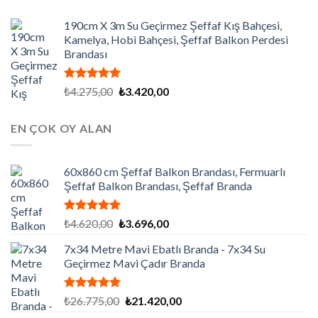
190cm X 3m Su Geçirmez Şeffaf Kış Bahçesi,
Kamelya, Hobi Bahçesi, Şeffaf Balkon Perdesi
Brandası
5 üzerinden
Orijinal
Şu
₺
4.275,00
₺
3.420,00
5.00
oy
fiyat:
andaki
aldı
₺4.275,00.
fiyat:
EN ÇOK OY ALAN
₺3.420,00.
60x860 cm Şeffaf Balkon Brandası, Fermuarlı
Şeffaf Balkon Brandası, Şeffaf Branda
5 üzerinden
Orijinal
Şu
₺
4.620,00
₺
3.696,00
5.00
oy
fiyat:
andaki
aldı
7x34 Metre Mavi Ebatlı Branda - 7x34 Su
₺4.620,00.
fiyat:
Geçirmez Mavi Çadır Branda
₺3.696,00.
5 üzerinden
Orijinal
Şu
₺
26.775,00
₺
21.420,00
5.00
oy
fiyat:
andaki