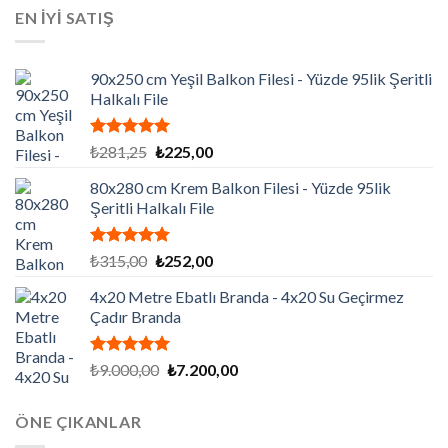
₺129.195,00.
fiyat:
EN İYİ SATIŞ
₺86.130,00.
90x250 cm Yeşil Balkon Filesi - Yüzde 95lik Şeritli
Halkalı File
5 üzerinden
Orijinal
Şu
₺
281,25
₺
225,00
5.00
oy
fiyat:
andaki
aldı
80x280 cm Krem Balkon Filesi - Yüzde 95lik
₺281,25.
fiyat:
Şeritli Halkalı File
₺225,00.
5 üzerinden
Orijinal
Şu
₺
315,00
₺
252,00
5.00
oy
fiyat:
andaki
aldı
4x20 Metre Ebatlı Branda - 4x20 Su Geçirmez
₺315,00.
fiyat:
Çadır Branda
₺252,00.
5 üzerinden
Orijinal
Şu
₺
9.000,00
₺
7.200,00
5.00
oy
fiyat:
andaki
aldı
₺9.000,00.
fiyat:
ÖNE ÇIKANLAR
₺7.200,00.