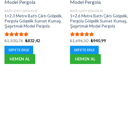
BATTI ÇIKTI GÖLGELIK
BATTI ÇIKTI GÖLGELIK
1×2.3 Metre Battı Çıktı Gölgelik,
1×2.6 Metre Battı Çıktı Gölgelik,
Pergola Gölgelik Sunset Kumaş,
Pergola Gölgelik Sunset Kumaş,
Şaşırtmalı Model Pergola
Şaşırtmalı Model Pergola
Orijinal
Şu
Orijinal
Şu
₺
1.500,76
₺
832,42
₺
1.696,50
₺
940,99
5 üzerinden
5 üzerinden
fiyat:
andaki
fiyat:
andaki
5.00
oy
5.00
oy
₺1.500,76.
fiyat:
₺1.696,50.
fiyat:
SEPETE EKLE
SEPETE EKLE
aldı
aldı
₺832,42.
₺940,99.
HEMEN AL
HEMEN AL