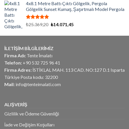
aldı
4x8.1 Metre Battı Çıktı Gölgelik, Pergola
₺26.775,00.
fiyat:
Gölgelik Sunset Kumaş, Şaşırtmalı Model Pergola
₺21.420,00.
5 üzerinden
Orijinal
Şu
₺
25.369,20
₺
14.071,45
5.00
oy
fiyat:
andaki
aldı
₺25.369,20.
fiyat:
₺14.071,45.
İLETİŞİM BİLGİLERİMİZ
Firma Adı:
Tente İmalatı
Telefon:
+90 532 725 96 41
Firma Adres:
İSTİKLAL MAH. 113 CAD. NO:127 D.1 Isparta
Türkiye Posta kodu: 32200
Mail:
info@tenteimalati.com
ALIŞVERİŞ
Gizlilik ve Ödeme Güvenliği
İade ve Değişim Koşulları