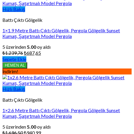
Hızlı Bakış
Battı Çıktı Gölgelik
1×1.9 Metre Battı Çıktı Gölgelik, Pergola Gölgelik Sunset
Kumaş, Şaşırtmalı Model Pergola
5 üzerinden
5.00
oy aldı
Orijinal
Şu
₺
1.239,76
₺
687,65
fiyat:
andaki
Sepete Ekle
₺1.239,76.
fiyat:
HEMEN AL
₺687,65.
İndirim!
Hızlı Bakış
Battı Çıktı Gölgelik
1×2.6 Metre Battı Çıktı Gölgelik, Pergola Gölgelik Sunset
Kumaş, Şaşırtmalı Model Pergola
5 üzerinden
5.00
oy aldı
Orijinal
Şu
₺
1.696,50
₺
940,99