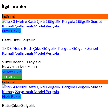
İlgili ürünler
İndirim!
Hızlı Bakış
Battı Çıktı Gölgelik
1×3.8 Metre Battı Çıktı Gölgelik, Pergola Gölgelik Sunset
Kumaş, Şaşırtmalı Model Pergola
5 üzerinden
5.00
oy aldı
Orijinal
Şu
₺
2.479,50
₺
1.375,30
fiyat:
andaki
Sepete Ekle
₺2.479,50.
fiyat:
HEMEN AL
₺1.375,30.
İndirim!
Hızlı Bakış
Battı Çıktı Gölgelik