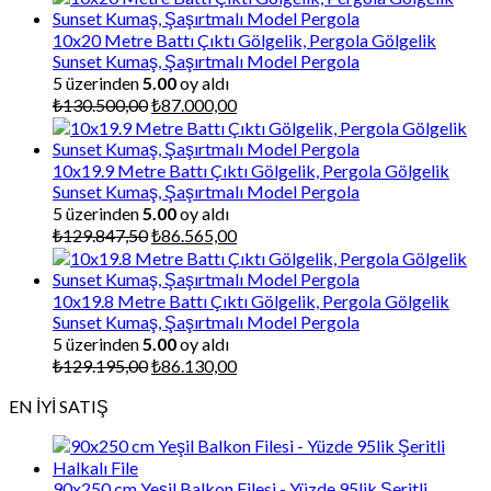
10x20 Metre Battı Çıktı Gölgelik, Pergola Gölgelik
Sunset Kumaş, Şaşırtmalı Model Pergola
5 üzerinden
5.00
oy aldı
Orijinal
Şu
₺
130.500,00
₺
87.000,00
fiyat:
andaki
₺130.500,00.
fiyat:
₺87.000,00.
10x19.9 Metre Battı Çıktı Gölgelik, Pergola Gölgelik
Sunset Kumaş, Şaşırtmalı Model Pergola
5 üzerinden
5.00
oy aldı
Orijinal
Şu
₺
129.847,50
₺
86.565,00
fiyat:
andaki
₺129.847,50.
fiyat:
₺86.565,00.
10x19.8 Metre Battı Çıktı Gölgelik, Pergola Gölgelik
Sunset Kumaş, Şaşırtmalı Model Pergola
5 üzerinden
5.00
oy aldı
Orijinal
Şu
₺
129.195,00
₺
86.130,00
fiyat:
andaki
EN İYİ SATIŞ
₺129.195,00.
fiyat:
₺86.130,00.
90x250 cm Yeşil Balkon Filesi - Yüzde 95lik Şeritli