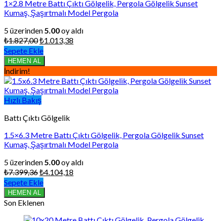
1×2.8 Metre Battı Çıktı Gölgelik, Pergola Gölgelik Sunset
Kumaş, Şaşırtmalı Model Pergola
5 üzerinden
5.00
oy aldı
Orijinal
Şu
₺
1.827,00
₺
1.013,38
fiyat:
andaki
Sepete Ekle
₺1.827,00.
fiyat:
HEMEN AL
₺1.013,38.
İndirim!
Hızlı Bakış
Battı Çıktı Gölgelik
1.5×6.3 Metre Battı Çıktı Gölgelik, Pergola Gölgelik Sunset
Kumaş, Şaşırtmalı Model Pergola
5 üzerinden
5.00
oy aldı
Orijinal
Şu
₺
7.399,36
₺
4.104,18
fiyat:
andaki
Sepete Ekle
₺7.399,36.
fiyat:
HEMEN AL
₺4.104,18.
Son Eklenen