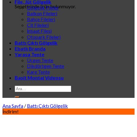
File, Jüt Gölgelik
Sepetinizde ürün bulunmuyor.
Gölgelik Fileler
Balkon Fileleri
Bahçe Fileleri
Çit Fileleri
İnşaat Filesi
Otopark Fileleri
Battı Çıktı Gölgelik
Ebatlı Branda
Yarasa Tente
Üçgen Tente
Dikdörtgen Tente
Kare Tente
Basit Montaj Videosu
Ara:
Ana Sayfa
/
Battı Çıktı Gölgelik
İndirim!