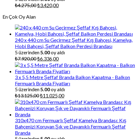
Orijinal
Şu
₺
4.275,00
₺
3.420,00
fiyat:
andaki
En Çok Oy Alan
₺4.275,00.
fiyat:
₺3.420,00.
240 x 440 cm Su Geçirmez Şeffaf Kış Bahçesi, Kamelya,
Hobi Bahçesi, Şeffaf Balkon Perdesi Brandası
5 üzerinden
5.00
oy aldı
Orijinal
Şu
₺
7.920,00
₺
6.336,00
fiyat:
andaki
₺7.920,00.
fiyat:
₺6.336,00.
3 x 5,5 Metre Şeffaf Branda Balkon Kapatma - Balkon
Fermuarlı Branda Fiyatları
5 üzerinden
5.00
oy aldı
Orijinal
Şu
₺
13.125,00
₺
11.025,00
fiyat:
andaki
₺13.125,00.
fiyat:
₺11.025,00.
310x470 cm Fermuarlı Şeffaf Kamelya Brandası: Kış
Bahçenizi Koruyan Şık ve Dayanıklı Fermuarlı Şeffaf
Branda
5 üzerinden
5.00
oy aldı