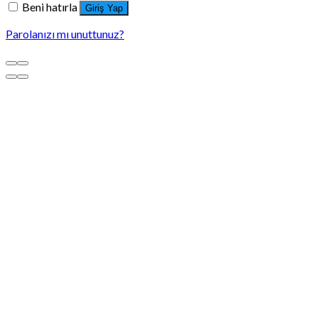
Beni hatırla
Giriş Yap
Parolanızı mı unuttunuz?