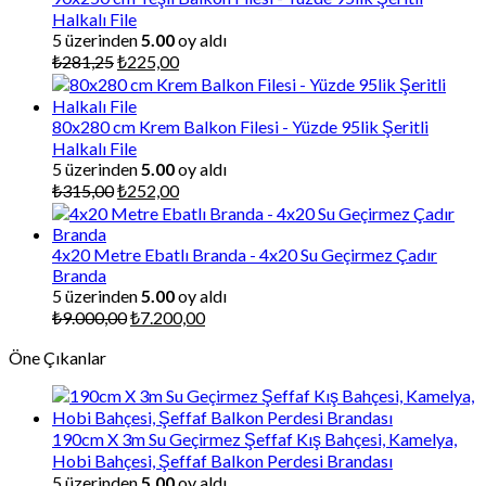
Halkalı File
5 üzerinden
5.00
oy aldı
Orijinal
Şu
₺
281,25
₺
225,00
fiyat:
andaki
₺281,25.
fiyat:
₺225,00.
80x280 cm Krem Balkon Filesi - Yüzde 95lik Şeritli
Halkalı File
5 üzerinden
5.00
oy aldı
Orijinal
Şu
₺
315,00
₺
252,00
fiyat:
andaki
₺315,00.
fiyat:
₺252,00.
4x20 Metre Ebatlı Branda - 4x20 Su Geçirmez Çadır
Branda
5 üzerinden
5.00
oy aldı
Orijinal
Şu
₺
9.000,00
₺
7.200,00
fiyat:
andaki
Öne Çıkanlar
₺9.000,00.
fiyat:
₺7.200,00.
190cm X 3m Su Geçirmez Şeffaf Kış Bahçesi, Kamelya,
Hobi Bahçesi, Şeffaf Balkon Perdesi Brandası
5 üzerinden
5.00
oy aldı