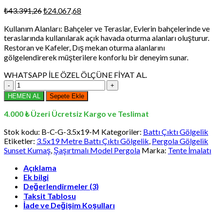
Orijinal
Şu
₺
43.391,26
₺
24.067,68
fiyat:
andaki
Kullanım Alanları: Bahçeler ve Teraslar, Evlerin bahçelerinde ve
₺43.391,26.
fiyat:
teraslarında kullanılarak açık havada oturma alanları oluşturur.
₺24.067,68.
Restoran ve Kafeler, Dış mekan oturma alanlarını
gölgelendirerek müşterilere konforlu bir deneyim sunar.
WHATSAPP İLE ÖZEL ÖLÇÜNE FİYAT AL.
3.5x19
Metre
HEMEN AL
Sepete Ekle
Battı
Çıktı
4.000 ₺ Üzeri Ücretsiz Kargo ve Teslimat
Gölgelik,
Pergola
Stok kodu:
B-C-G-3.5x19-M
Kategoriler:
Battı Çıktı Gölgelik
Gölgelik
Etiketler:
3.5x19 Metre Battı Çıktı Gölgelik
,
Pergola Gölgelik
Sunset
Sunset Kumaş
,
Şaşırtmalı Model Pergola
Marka:
Tente İmalatı
Kumaş,
Şaşırtmalı
Açıklama
Ek bilgi
Model
Değerlendirmeler (3)
Pergola
adet
Taksit Tablosu
İade ve Değişim Koşulları