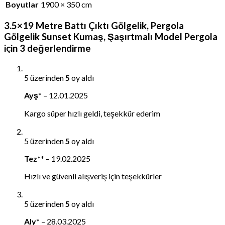
Boyutlar
1900 × 350 cm
3.5×19 Metre Battı Çıktı Gölgelik, Pergola
Gölgelik Sunset Kumaş, Şaşırtmalı Model Pergola
için 3 değerlendirme
5 üzerinden
5
oy aldı
Ayş*
–
12.01.2025
Kargo süper hızlı geldi, teşekkür ederim
5 üzerinden
5
oy aldı
Tez**
–
19.02.2025
Hızlı ve güvenli alışveriş için teşekkürler
5 üzerinden
5
oy aldı
Aly*
–
28.03.2025