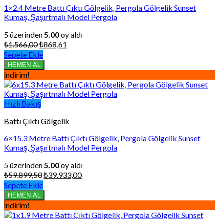
1×2.4 Metre Battı Çıktı Gölgelik, Pergola Gölgelik Sunset
Kumaş, Şaşırtmalı Model Pergola
5 üzerinden
5.00
oy aldı
Orijinal
Şu
₺
1.566,00
₺
868,61
fiyat:
andaki
Sepete Ekle
₺1.566,00.
fiyat:
HEMEN AL
₺868,61.
İndirim!
Hızlı Bakış
Battı Çıktı Gölgelik
6×15.3 Metre Battı Çıktı Gölgelik, Pergola Gölgelik Sunset
Kumaş, Şaşırtmalı Model Pergola
5 üzerinden
5.00
oy aldı
Orijinal
Şu
₺
59.899,50
₺
39.933,00
fiyat:
andaki
Sepete Ekle
₺59.899,50.
fiyat:
HEMEN AL
₺39.933,00.
İndirim!