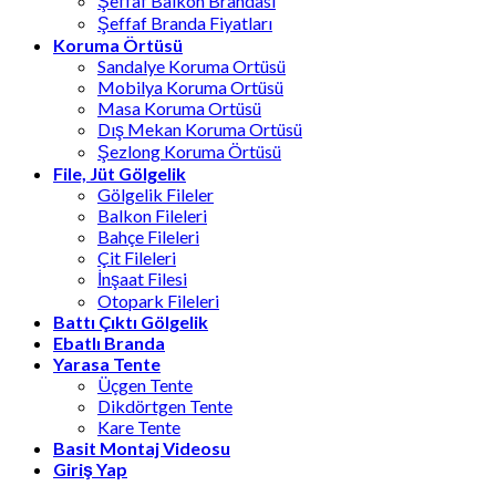
Şeffaf Balkon Brandası
Şeffaf Branda Fiyatları
Koruma Örtüsü
Sandalye Koruma Ortüsü
Mobilya Koruma Ortüsü
Masa Koruma Ortüsü
Dış Mekan Koruma Ortüsü
Şezlong Koruma Örtüsü
File, Jüt Gölgelik
Gölgelik Fileler
Balkon Fileleri
Bahçe Fileleri
Çit Fileleri
İnşaat Filesi
Otopark Fileleri
Battı Çıktı Gölgelik
Ebatlı Branda
Yarasa Tente
Üçgen Tente
Dikdörtgen Tente
Kare Tente
Basit Montaj Videosu
Giriş Yap