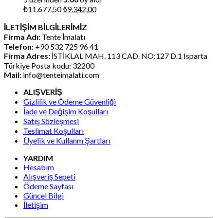
Orijinal
Şu
₺
11.677,50
₺
9.342,00
fiyat:
andaki
İLETİŞİM BİLGİLERİMİZ
₺11.677,50.
fiyat:
Firma Adı:
Tente İmalatı
₺9.342,00.
Telefon:
+90 532 725 96 41
Firma Adres:
İSTİKLAL MAH. 113 CAD. NO:127 D.1 Isparta
Türkiye Posta kodu: 32200
Mail:
info@tenteimalati.com
ALIŞVERİŞ
Gizlilik ve Ödeme Güvenliği
İade ve Değişim Koşulları
Satış Sözleşmesi
Teslimat Koşulları
Üyelik ve Kullanm Şartları
YARDIM
Hesabım
Alışveriş Sepeti
Ödeme Sayfası
Güncel Bilgi
İletişim