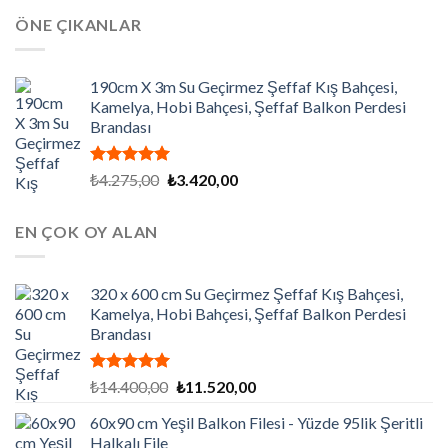
aldı
₺9.000,00.
fiyat:
ÖNE ÇIKANLAR
₺7.200,00.
190cm X 3m Su Geçirmez Şeffaf Kış Bahçesi,
Kamelya, Hobi Bahçesi, Şeffaf Balkon Perdesi
Brandası
5 üzerinden
Orijinal
Şu
₺
4.275,00
₺
3.420,00
5.00
oy
fiyat:
andaki
aldı
₺4.275,00.
fiyat:
EN ÇOK OY ALAN
₺3.420,00.
320 x 600 cm Su Geçirmez Şeffaf Kış Bahçesi,
Kamelya, Hobi Bahçesi, Şeffaf Balkon Perdesi
Brandası
5 üzerinden
Orijinal
Şu
₺
14.400,00
₺
11.520,00
5.00
oy
fiyat:
andaki
aldı
60x90 cm Yeşil Balkon Filesi - Yüzde 95lik Şeritli
₺14.400,00.
fiyat:
Halkalı File