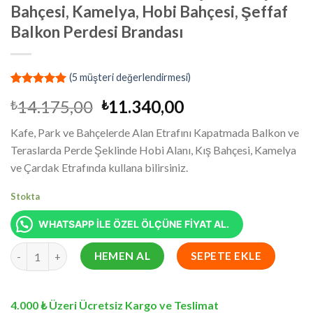
Bahçesi, Kamelya, Hobi Bahçesi, Şeffaf
Balkon Perdesi Brandası
(
5
müşteri değerlendirmesi)
4
müşteri
Orijinal
Şu
14.175,00
11.340,00
₺
₺
puanına
dayanarak
fiyat:
andaki
5 üzerinden
Kafe, Park ve Bahçelerde Alan Etrafını Kapatmada Balkon ve
₺14.175,00.
fiyat:
5.00
puan
Teraslarda Perde Şeklinde Hobi Alanı, Kış Bahçesi, Kamelya
aldı
₺11.340,00.
ve Çardak Etrafında kullana bilirsiniz.
Stokta
WHATSAPP İLE ÖZEL ÖLÇÜNE FİYAT AL.
300 x 630 cm Su Geçirmez Şeffaf Kış Bahçesi, Kamelya, Hobi Bah
HEMEN AL
SEPETE EKLE
4.000 ₺ Üzeri Ücretsiz Kargo ve Teslimat