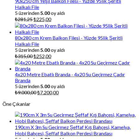
90x250 cm Yeşil Balkon Filesi - Yüzde 95lik Şeritli
Halkalı File
5 üzerinden
5.00
oy aldı
Orijinal
Şu
₺
281,25
₺
225,00
fiyat:
andaki
₺281,25.
fiyat:
₺225,00.
80x280 cm Krem Balkon Filesi - Yüzde 95lik Şeritli
Halkalı File
5 üzerinden
5.00
oy aldı
Orijinal
Şu
₺
315,00
₺
252,00
fiyat:
andaki
₺315,00.
fiyat:
₺252,00.
4x20 Metre Ebatlı Branda - 4x20 Su Geçirmez Çadır
Branda
5 üzerinden
5.00
oy aldı
Orijinal
Şu
₺
9.000,00
₺
7.200,00
fiyat:
andaki
Öne Çıkanlar
₺9.000,00.
fiyat:
₺7.200,00.
190cm X 3m Su Geçirmez Şeffaf Kış Bahçesi, Kamelya,
Hobi Bahçesi, Şeffaf Balkon Perdesi Brandası