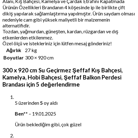
Alanı, Kış Bahçesi, Kamelya ve Çardak Etrafını Kapatmada
Ürünün Özellikleri Brandanın 4 köşesinde ip ile birlikte çift
dikiş yapılarak sağlamlaştırma yapılmıştır. Ürün saydam olması
nedeniyle cam gibi yüksek maliyetli bir malzemenin
alternatifidir.
Tozdan, yağmurdan, güneşten, kardan, rüzgardan ve dış
etkenlerden etkilenmez.
Özel ölçü ve istekleriniz için lütfen mesaj gönderiniz!
Ağırlık
27 kg
Boyutlar
300 × 920 cm
300 x 920 cm Su Geçirmez Şeffaf Kış Bahçesi,
Kamelya, Hobi Bahçesi, Şeffaf Balkon Perdesi
Brandası
için 5 değerlendirme
5 üzerinden
5
oy aldı
Ben**
–
19.01.2025
Ürün beklediğim gibi, çok güzel