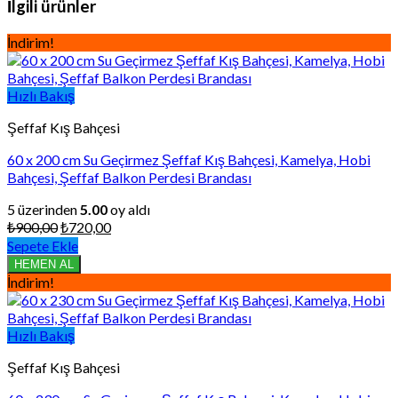
İlgili ürünler
İndirim!
Hızlı Bakış
Şeffaf Kış Bahçesi
60 x 200 cm Su Geçirmez Şeffaf Kış Bahçesi, Kamelya, Hobi
Bahçesi, Şeffaf Balkon Perdesi Brandası
5 üzerinden
5.00
oy aldı
Orijinal
Şu
₺
900,00
₺
720,00
fiyat:
andaki
Sepete Ekle
₺900,00.
fiyat:
HEMEN AL
₺720,00.
İndirim!
Hızlı Bakış
Şeffaf Kış Bahçesi