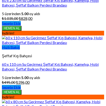
60 x 230 cm Su Geçirmez Şeffaf Kış Bahçesi, Kamelya, Hobi
Bahçesi, Şeffaf Balkon Perdesi Brandası
5 üzerinden
5.00
oy aldı
Orijinal
Şu
₺
1.035,00
₺
828,00
fiyat:
andaki
Sepete Ekle
₺1.035,00.
fiyat:
HEMEN AL
₺828,00.
İndirim!
Hızlı Bakış
Şeffaf Kış Bahçesi
60 x 110 cm Su Geçirmez Şeffaf Kış Bahçesi, Kamelya, Hobi
Bahçesi, Şeffaf Balkon Perdesi Brandası
5 üzerinden
5.00
oy aldı
Orijinal
Şu
₺
495,00
₺
396,00
fiyat:
andaki
Sepete Ekle
₺495,00.
fiyat:
HEMEN AL
₺396,00.
İndirim!