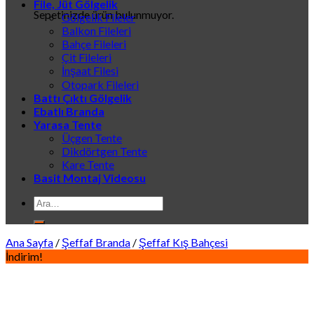
File, Jüt Gölgelik
Sepetinizde ürün bulunmuyor.
Gölgelik Fileler
Balkon Fileleri
Bahçe Fileleri
Çit Fileleri
İnşaat Filesi
Otopark Fileleri
Battı Çıktı Gölgelik
Ebatlı Branda
Yarasa Tente
Üçgen Tente
Dikdörtgen Tente
Kare Tente
Basit Montaj Videosu
Ara:
Ana Sayfa
/
Şeffaf Branda
/
Şeffaf Kış Bahçesi
İndirim!