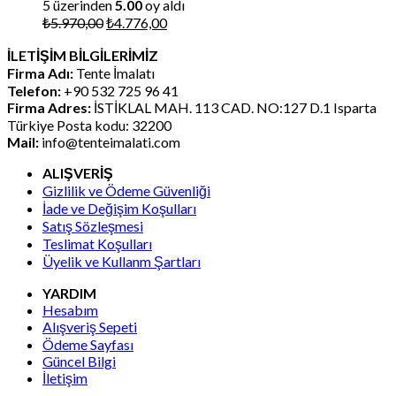
5 üzerinden
5.00
oy aldı
Orijinal
Şu
₺
5.970,00
₺
4.776,00
fiyat:
andaki
İLETİŞİM BİLGİLERİMİZ
₺5.970,00.
fiyat:
Firma Adı:
Tente İmalatı
₺4.776,00.
Telefon:
+90 532 725 96 41
Firma Adres:
İSTİKLAL MAH. 113 CAD. NO:127 D.1 Isparta
Türkiye Posta kodu: 32200
Mail:
info@tenteimalati.com
ALIŞVERİŞ
Gizlilik ve Ödeme Güvenliği
İade ve Değişim Koşulları
Satış Sözleşmesi
Teslimat Koşulları
Üyelik ve Kullanm Şartları
YARDIM
Hesabım
Alışveriş Sepeti
Ödeme Sayfası
Güncel Bilgi
İletişim