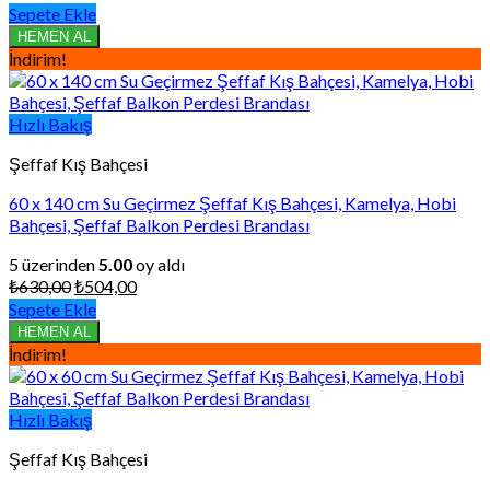
fiyat:
andaki
Sepete Ekle
₺720,00.
fiyat:
HEMEN AL
₺576,00.
İndirim!
Hızlı Bakış
Şeffaf Kış Bahçesi
60 x 140 cm Su Geçirmez Şeffaf Kış Bahçesi, Kamelya, Hobi
Bahçesi, Şeffaf Balkon Perdesi Brandası
5 üzerinden
5.00
oy aldı
Orijinal
Şu
₺
630,00
₺
504,00
fiyat:
andaki
Sepete Ekle
₺630,00.
fiyat:
HEMEN AL
₺504,00.
İndirim!
Hızlı Bakış
Şeffaf Kış Bahçesi