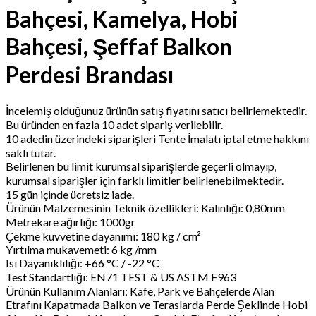
Bahçesi, Kamelya, Hobi
Bahçesi, Şeffaf Balkon
Perdesi Brandası
İncelemiş olduğunuz ürünün satış fiyatını satıcı belirlemektedir.
Bu üründen en fazla 10 adet sipariş verilebilir.
10 adedin üzerindeki siparişleri Tente İmalatı iptal etme hakkını
saklı tutar.
Belirlenen bu limit kurumsal siparişlerde geçerli olmayıp,
kurumsal siparişler için farklı limitler belirlenebilmektedir.
15 gün içinde ücretsiz iade.
Ürünün Malzemesinin Teknik özellikleri: Kalınlığı: 0,80mm
Metrekare ağırlığı: 1000gr
Çekme kuvvetine dayanımı: 180 kg / cm²
Yırtılma mukavemeti: 6 kg /mm
Isı Dayanıklılığı: +66 °C / -22 °C
Test Standartlığı: EN71 TEST & US ASTM F963
Ürünün Kullanım Alanları: Kafe, Park ve Bahçelerde Alan
Etrafını Kapatmada Balkon ve Teraslarda Perde Şeklinde Hobi