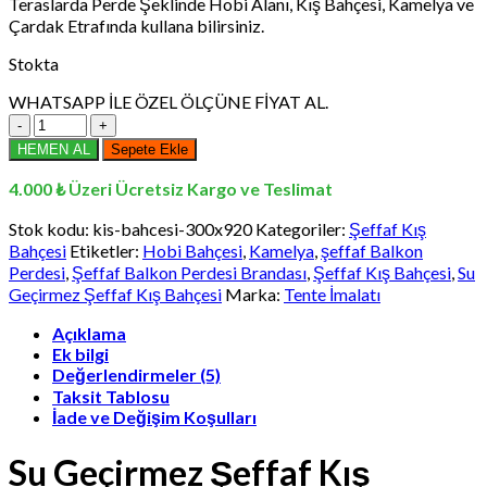
Teraslarda Perde Şeklinde Hobi Alanı, Kış Bahçesi, Kamelya ve
₺16.560,00.
Çardak Etrafında kullana bilirsiniz.
Stokta
WHATSAPP İLE ÖZEL ÖLÇÜNE FİYAT AL.
300
x
HEMEN AL
Sepete Ekle
920
cm
4.000 ₺ Üzeri Ücretsiz Kargo ve Teslimat
Su
Geçirmez
Stok kodu:
kis-bahcesi-300x920
Kategoriler:
Şeffaf Kış
Şeffaf
Bahçesi
Etiketler:
Hobi Bahçesi
,
Kamelya
,
şeffaf Balkon
Kış
Perdesi
,
Şeffaf Balkon Perdesi Brandası
,
Şeffaf Kış Bahçesi
,
Su
Bahçesi,
Geçirmez Şeffaf Kış Bahçesi
Marka:
Tente İmalatı
Kamelya,
Hobi
Açıklama
Bahçesi,
Ek bilgi
Şeffaf
Değerlendirmeler (5)
Balkon
Taksit Tablosu
Perdesi
İade ve Değişim Koşulları
Brandası
adet
Su Geçirmez Şeffaf Kış