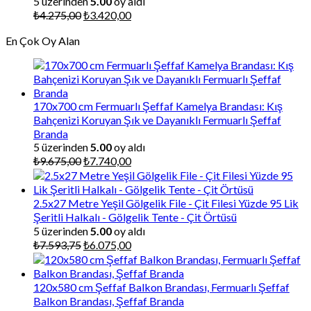
5 üzerinden
5.00
oy aldı
Orijinal
Şu
₺
4.275,00
₺
3.420,00
fiyat:
andaki
En Çok Oy Alan
₺4.275,00.
fiyat:
₺3.420,00.
170x700 cm Fermuarlı Şeffaf Kamelya Brandası: Kış
Bahçenizi Koruyan Şık ve Dayanıklı Fermuarlı Şeffaf
Branda
5 üzerinden
5.00
oy aldı
Orijinal
Şu
₺
9.675,00
₺
7.740,00
fiyat:
andaki
₺9.675,00.
fiyat:
₺7.740,00.
2.5x27 Metre Yeşil Gölgelik File - Çit Filesi Yüzde 95 Lik
Şeritli Halkalı - Gölgelik Tente - Çit Örtüsü
5 üzerinden
5.00
oy aldı
Orijinal
Şu
₺
7.593,75
₺
6.075,00
fiyat:
andaki
₺7.593,75.
fiyat:
₺6.075,00.
120x580 cm Şeffaf Balkon Brandası, Fermuarlı Şeffaf
Balkon Brandası, Şeffaf Branda