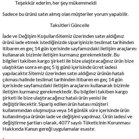
Teşekkür ederim, her şey mükemmeldi
Sadece bu ürünü satın almış olan müşteriler yorum yapabilir.
Taksitleri Güncelle
İade ve Değişim KoşullarıSitemiz üzerinden satın aldığınız
ürünü iade etmek istediğinizde siparişinizin teslimat tarihinden
itibaren en geç 14 gün içerisinde sayfamızdaki iletişim araçlarını
kullanarak bizimle iletişim kurmanız gerekmektedir. Bu
bilgileri takiben kargo şirketi ile bize ulaştıracağınız ürün bize
ulaştıktan sonra en geç 5 iş günü içerisinde ücret iadesi
yapılacaktır.Sitemiz üzerinden satın aldığınız ürünün hatalı
çıkması halinde teslimat tarihinden itibaren en geç 14 gün
içerisinde sayfamızdaki iletişim araçlarını kullanarak bizimle
iletişim kurmanız gerekmektedir. Bu bilgileri takiben kargo
şirketi ile bize ulaştıracağınız hatalı ürün yenisi ile
değiştirilecektir. Sipariş edilen ürün hatası müşteri
kullanımından oluşmuşsa veya 14 günlük süre içerisinde ürün
kullanılmışsa ürünün iade ve değişimi yapılmaz. Ürün iadesi ve
değiştirme şartları olarak, 4077 sayılı Tüketicinin Korunması
Hakkında Kanun gereği uygulamalar esastır.