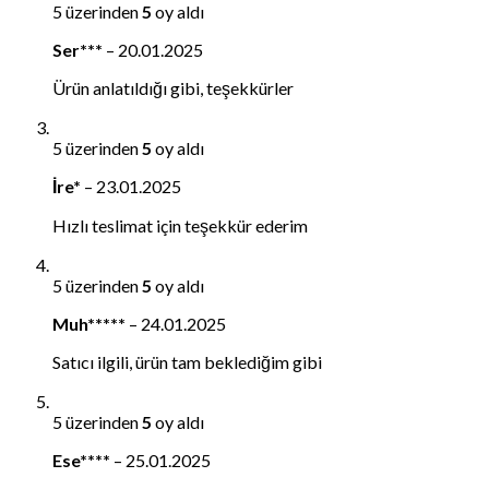
5 üzerinden
5
oy aldı
Ser***
–
20.01.2025
Ürün anlatıldığı gibi, teşekkürler
5 üzerinden
5
oy aldı
İre*
–
23.01.2025
Hızlı teslimat için teşekkür ederim
5 üzerinden
5
oy aldı
Muh*****
–
24.01.2025
Satıcı ilgili, ürün tam beklediğim gibi
5 üzerinden
5
oy aldı
Ese****
–
25.01.2025