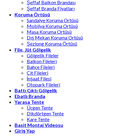
Şeffaf Balkon Brandası
Şeffaf Branda Fiyatları
Koruma Örtüsü
Sandalye Koruma Ortüsü
Mobilya Koruma Ortüsü
Masa Koruma Ortüsü
Dış Mekan Koruma Ortüsü
Şezlong Koruma Örtüsü
File, Jüt Gölgelik
Gölgelik Fileler
Balkon Fileleri
Bahçe Fileleri
Çit Fileleri
İnşaat Filesi
Otopark Fileleri
Battı Çıktı Gölgelik
Ebatlı Branda
Yarasa Tente
Üçgen Tente
Dikdörtgen Tente
Kare Tente
Basit Montaj Videosu
Giriş Yap