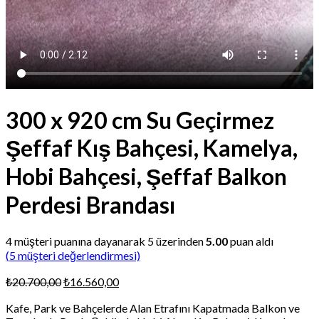
300 x 920 cm Su Geçirmez
Şeffaf Kış Bahçesi, Kamelya,
Hobi Bahçesi, Şeffaf Balkon
Perdesi Brandası
4
müşteri puanına dayanarak 5 üzerinden
5.00
puan aldı
(
5
müşteri değerlendirmesi)
Orijinal
Şu
₺
20.700,00
₺
16.560,00
fiyat:
andaki
Kafe, Park ve Bahçelerde Alan Etrafını Kapatmada Balkon ve
₺20.700,00.
fiyat: