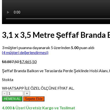
3,1 x 3,5 Metre Şeffaf Branda
3
müşteri puanına dayanarak 5 üzerinden
5.00
puan aldı
(
4
müşteri değerlendirmesi)
Orijinal
Şu
₺
8.887,50
₺
7.465,50
fiyat:
andaki
Şeffaf Branda Balkon ve Teraslarda Perde Şeklinde Hobi Alanı, Kı
₺8.887,50.
fiyat:
₺7.465,50.
Stokta
WHATSAPP İLE ÖZEL ÖLÇÜNE FİYAT AL.
3,1
x
HEMEN AL
Sepete Ekle
3,5
Metre
4.000 ₺ Üzeri Ücretsiz Kargo ve Teslimat