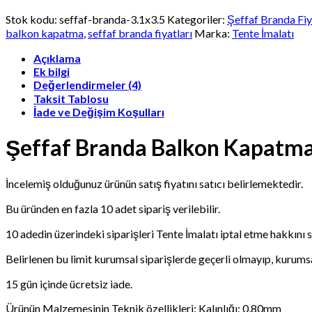
Şeffaf
Branda
Stok kodu:
seffaf-branda-3.1x3.5
Kategoriler:
Şeffaf Branda Fiy
Balkon
balkon kapatma
,
seffaf branda fiyatları
Marka:
Tente İmalatı
Kapatma
-
Açıklama
Balkon
Ek bilgi
Fermuarlı
Değerlendirmeler (4)
Branda
Taksit Tablosu
Fiyatları
İade ve Değişim Koşulları
adet
Şeffaf Branda Balkon Kapatma –
İncelemiş olduğunuz ürünün satış fiyatını satıcı belirlemektedir.
Bu üründen en fazla 10 adet sipariş verilebilir.
10 adedin üzerindeki siparişleri Tente İmalatı iptal etme hakkını sa
Belirlenen bu limit kurumsal siparişlerde geçerli olmayıp, kurumsal 
15 gün içinde ücretsiz iade.
Ürünün Malzemesinin Teknik özellikleri: Kalınlığı: 0,80mm