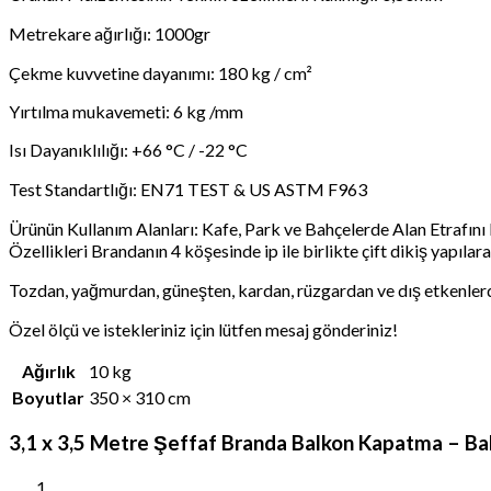
Metrekare ağırlığı: 1000gr
Çekme kuvvetine dayanımı: 180 kg / cm²
Yırtılma mukavemeti: 6 kg /mm
Isı Dayanıklılığı: +66 °C / -22 °C
Test Standartlığı: EN71 TEST & US ASTM F963
Ürünün Kullanım Alanları: Kafe, Park ve Bahçelerde Alan Etrafı
Özellikleri Brandanın 4 köşesinde ip ile birlikte çift dikiş yapıl
Tozdan, yağmurdan, güneşten, kardan, rüzgardan ve dış etkenler
Özel ölçü ve istekleriniz için lütfen mesaj gönderiniz!
Ağırlık
10 kg
Boyutlar
350 × 310 cm
3,1 x 3,5 Metre Şeffaf Branda Balkon Kapatma – Bal