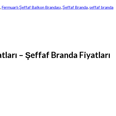
,
Fermuarlı Şeffaf Balkon Brandası
,
Şeffaf Branda
,
seffaf branda
ları – Şeffaf Branda Fiyatları