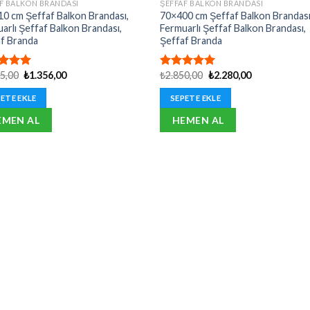
F BALKON BRANDASI
ŞEFFAF BALKON BRANDASI
0 cm Şeffaf Balkon Brandası,
70×400 cm Şeffaf Balkon Brandası
arlı Şeffaf Balkon Brandası,
Fermuarlı Şeffaf Balkon Brandası,
f Branda
Şeffaf Branda
Orijinal
Şu
Orijinal
Şu
95,00
₺
1.356,00
₺
2.850,00
₺
2.280,00
erinden
5 üzerinden
fiyat:
andaki
fiyat:
andaki
oy
5.00
oy
₺1.695,00.
fiyat:
₺2.850,00.
fiyat:
aldı
ETE EKLE
SEPETE EKLE
₺1.356,00.
₺2.280,00.
EMEN AL
HEMEN AL