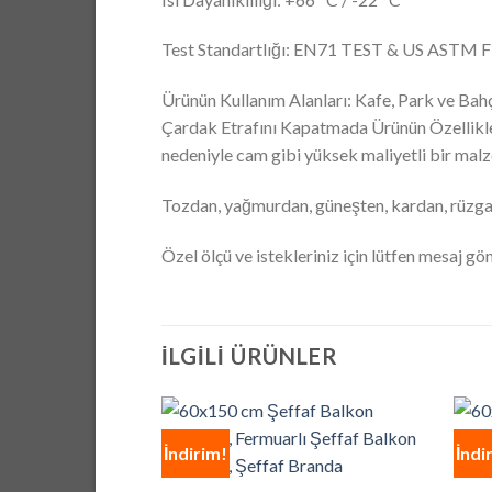
Test Standartlığı: EN71 TEST & US ASTM 
Ürünün Kullanım Alanları: Kafe, Park ve Bah
Çardak Etrafını Kapatmada Ürünün Özellikleri
nedeniyle cam gibi yüksek maliyetli bir malze
Tozdan, yağmurdan, güneşten, kardan, rüzga
Özel ölçü ve istekleriniz için lütfen mesaj gö
İLGILI ÜRÜNLER
İndirim!
İndi