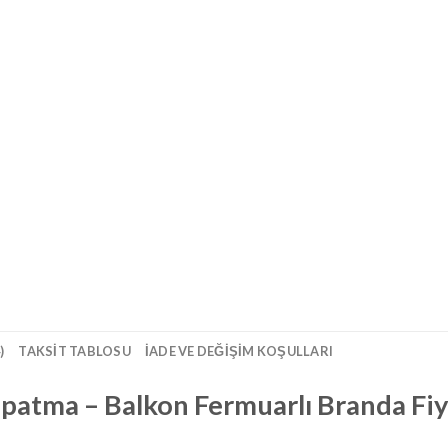
)
TAKSIT TABLOSU
İADE VE DEĞIŞIM KOŞULLARI
patma – Balkon Fermuarlı Branda Fiya