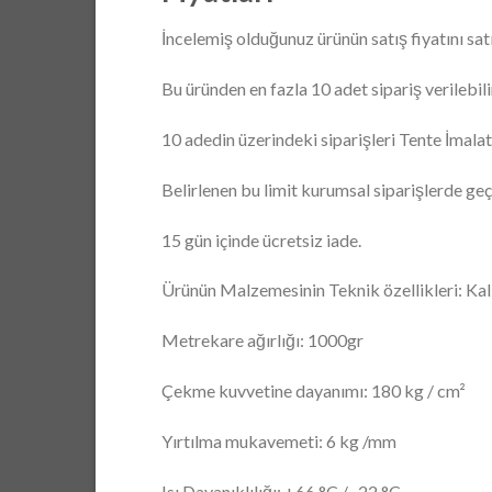
İncelemiş olduğunuz ürünün satış fiyatını sat
Bu üründen en fazla 10 adet sipariş verilebili
10 adedin üzerindeki siparişleri Tente İmalatı
Belirlenen bu limit kurumsal siparişlerde geçe
15 gün içinde ücretsiz iade.
Ürünün Malzemesinin Teknik özellikleri: Kal
Metrekare ağırlığı: 1000gr
Çekme kuvvetine dayanımı: 180 kg / cm²
Yırtılma mukavemeti: 6 kg /mm
Isı Dayanıklılığı: +66 °C / -22 °C