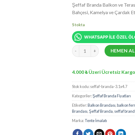
fiyat:
5 üzerinden
Şeffaf Branda Balkon ve Teras
₺11.67
5.00
puan
Bahçesi, Kamelya ve Çardak Etra
aldı
Stokta
WHATSAPP İLE ÖZEL ÖLÇ
3,1 x 4,7 Metre Şeffaf Branda 
HEMEN AL
4.000 ₺ Üzeri Ücretsiz Kargo
Stok kodu:
seffaf-branda-3.1x4.7
Kategoriler:
Şeffaf Branda Fiyatları
Etiketler:
Balkon Brandası
,
balkon ferm
Brandası
,
Şeffaf Branda
,
seffaf bran
Marka:
Tente İmalatı