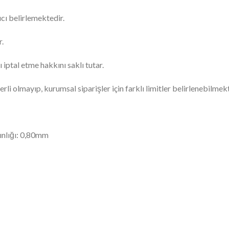
ıcı belirlemektedir.
r.
 iptal etme hakkını saklı tutar.
rli olmayıp, kurumsal siparişler için farklı limitler belirlenebilmekt
ınlığı: 0,80mm