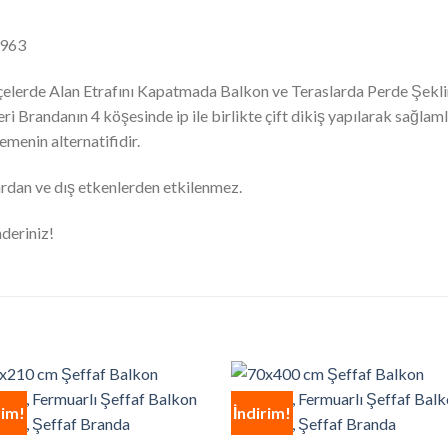
F963
çelerde Alan Etrafını Kapatmada Balkon ve Teraslarda Perde Şekli
 Brandanın 4 köşesinde ip ile birlikte çift dikiş yapılarak sağla
menin alternatifidir.
rdan ve dış etkenlerden etkilenmez.
nderiniz!
rim!
İndirim!