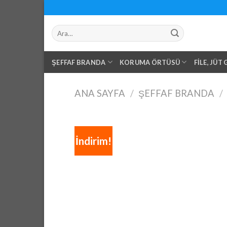
Skip
to
Ara:
content
ŞEFFAF BRANDA
KORUMA ÖRTÜSÜ
FILE, JÜT
ANA SAYFA
/
ŞEFFAF BRANDA
/
İndirim!