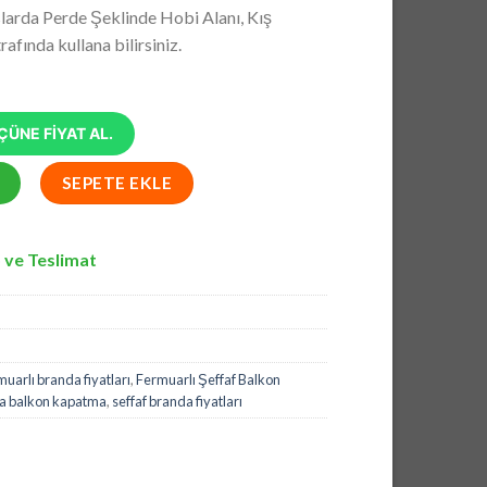
andaki
larda Perde Şeklinde Hobi Alanı, Kış
7,50.
fiyat:
fında kullana bilirsiniz.
₺9.809,10.
ÜNE FİYAT AL.
Balkon Kapatma - Balkon Fermuarlı Branda Fiyatları adet
SEPETE EKLE
 ve Teslimat
uarlı branda fiyatları
,
Fermuarlı Şeffaf Balkon
da balkon kapatma
,
seffaf branda fiyatları