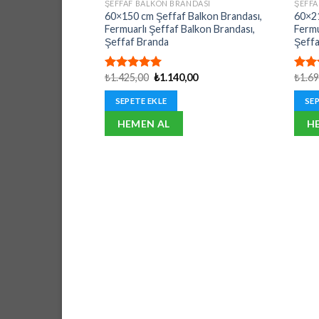
ŞEFFAF BALKON BRANDASI
ŞEFFA
60×150 cm Şeffaf Balkon Brandası,
60×21
Fermuarlı Şeffaf Balkon Brandası,
Fermu
Şeffaf Branda
Şeffa
Orijinal
Şu
₺
1.425,00
₺
1.140,00
₺
1.6
5 üzerinden
5 üz
fiyat:
andaki
5.00
oy
5.00
₺1.425,00.
fiyat:
aldı
aldı
SEPETE EKLE
SEP
₺1.140,00.
HEMEN AL
H