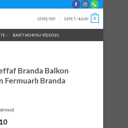
0
GIRIŞ YAP
SEPET /
₺
0,00
NTE
BASIT MONTAJ VIDEOSU
Şeffaf Branda Balkon
n Fermuarlı Branda
dirmesi)
l
Şu
,10