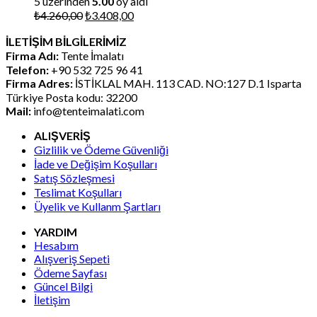
5 üzerinden
5.00
oy aldı
Orijinal
Şu
₺
4.260,00
₺
3.408,00
fiyat:
andaki
İLETİŞİM BİLGİLERİMİZ
₺4.260,00.
fiyat:
Firma Adı:
Tente İmalatı
₺3.408,00.
Telefon:
+90 532 725 96 41
Firma Adres:
İSTİKLAL MAH. 113 CAD. NO:127 D.1 Isparta
Türkiye Posta kodu: 32200
Mail:
info@tenteimalati.com
ALIŞVERİŞ
Gizlilik ve Ödeme Güvenliği
İade ve Değişim Koşulları
Satış Sözleşmesi
Teslimat Koşulları
Üyelik ve Kullanm Şartları
YARDIM
Hesabım
Alışveriş Sepeti
Ödeme Sayfası
Güncel Bilgi
İletişim