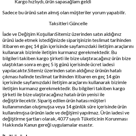
Kargo hızlıydı, ürün sapasağlam geldi
Sadece bu ürünü satın almış olan müşteriler yorum yapabilir.
Taksitleri Güncelle
İade ve Değişim KoşullarıSitemiz üzerinden satın aldığınız
ürünü iade etmek istediğinizde siparişinizin teslimat tarihinden
itibaren en geç 14 gün içerisinde sayfamızdaki iletişim araçlarını
kullanarak bizimle iletişim kurmanız gerekmektedir. Bu
bilgileri takiben kargo şirketi ile bize ulaştıracağınız ürün bize
ulaştıktan sonra en geç 5 iş günü içerisinde ücret iadesi
yapılacaktır.Sitemiz üzerinden satın aldığınız ürünün hatalı
çıkması halinde teslimat tarihinden itibaren en geç 14 gün
içerisinde sayfamızdaki iletişim araçlarını kullanarak bizimle
iletişim kurmanız gerekmektedir. Bu bilgileri takiben kargo
şirketi ile bize ulaştıracağınız hatalı ürün yenisi ile
değiştirilecektir. Sipariş edilen ürün hatası müşteri
kullanımından oluşmuşsa veya 14 günlük süre içerisinde ürün
kullanılmışsa ürünün iade ve değişimi yapılmaz. Ürün iadesi ve
değiştirme şartları olarak, 4077 sayılı Tüketicinin Korunması
Hakkında Kanun gereği uygulamalar esastır.