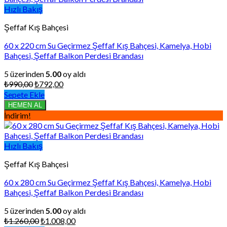
Hızlı Bakış
Şeffaf Kış Bahçesi
60 x 220 cm Su Geçirmez Şeffaf Kış Bahçesi, Kamelya, Hobi
Bahçesi, Şeffaf Balkon Perdesi Brandası
5 üzerinden
5.00
oy aldı
Orijinal
Şu
₺
990,00
₺
792,00
fiyat:
andaki
Sepete Ekle
₺990,00.
fiyat:
HEMEN AL
₺792,00.
İndirim!
Hızlı Bakış
Şeffaf Kış Bahçesi
60 x 280 cm Su Geçirmez Şeffaf Kış Bahçesi, Kamelya, Hobi
Bahçesi, Şeffaf Balkon Perdesi Brandası
5 üzerinden
5.00
oy aldı
Orijinal
Şu
₺
1.260,00
₺
1.008,00