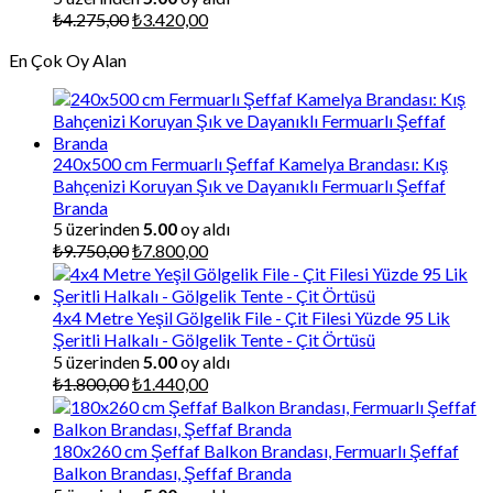
Orijinal
Şu
₺
4.275,00
₺
3.420,00
fiyat:
andaki
En Çok Oy Alan
₺4.275,00.
fiyat:
₺3.420,00.
240x500 cm Fermuarlı Şeffaf Kamelya Brandası: Kış
Bahçenizi Koruyan Şık ve Dayanıklı Fermuarlı Şeffaf
Branda
5 üzerinden
5.00
oy aldı
Orijinal
Şu
₺
9.750,00
₺
7.800,00
fiyat:
andaki
₺9.750,00.
fiyat:
₺7.800,00.
4x4 Metre Yeşil Gölgelik File - Çit Filesi Yüzde 95 Lik
Şeritli Halkalı - Gölgelik Tente - Çit Örtüsü
5 üzerinden
5.00
oy aldı
Orijinal
Şu
₺
1.800,00
₺
1.440,00
fiyat:
andaki
₺1.800,00.
fiyat:
₺1.440,00.
180x260 cm Şeffaf Balkon Brandası, Fermuarlı Şeffaf
Balkon Brandası, Şeffaf Branda