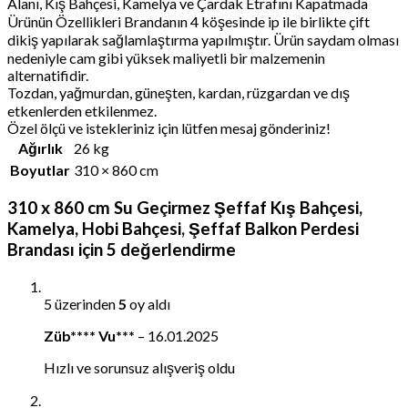
Alanı, Kış Bahçesi, Kamelya ve Çardak Etrafını Kapatmada
Ürünün Özellikleri Brandanın 4 köşesinde ip ile birlikte çift
dikiş yapılarak sağlamlaştırma yapılmıştır. Ürün saydam olması
nedeniyle cam gibi yüksek maliyetli bir malzemenin
alternatifidir.
Tozdan, yağmurdan, güneşten, kardan, rüzgardan ve dış
etkenlerden etkilenmez.
Özel ölçü ve istekleriniz için lütfen mesaj gönderiniz!
Ağırlık
26 kg
Boyutlar
310 × 860 cm
310 x 860 cm Su Geçirmez Şeffaf Kış Bahçesi,
Kamelya, Hobi Bahçesi, Şeffaf Balkon Perdesi
Brandası
için 5 değerlendirme
5 üzerinden
5
oy aldı
Züb**** Vu***
–
16.01.2025
Hızlı ve sorunsuz alışveriş oldu