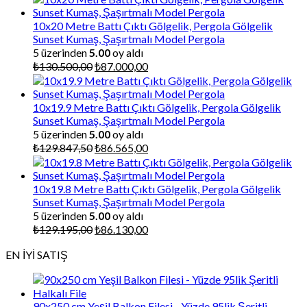
10x20 Metre Battı Çıktı Gölgelik, Pergola Gölgelik
Sunset Kumaş, Şaşırtmalı Model Pergola
5 üzerinden
5.00
oy aldı
Orijinal
Şu
₺
130.500,00
₺
87.000,00
fiyat:
andaki
₺130.500,00.
fiyat:
₺87.000,00.
10x19.9 Metre Battı Çıktı Gölgelik, Pergola Gölgelik
Sunset Kumaş, Şaşırtmalı Model Pergola
5 üzerinden
5.00
oy aldı
Orijinal
Şu
₺
129.847,50
₺
86.565,00
fiyat:
andaki
₺129.847,50.
fiyat:
₺86.565,00.
10x19.8 Metre Battı Çıktı Gölgelik, Pergola Gölgelik
Sunset Kumaş, Şaşırtmalı Model Pergola
5 üzerinden
5.00
oy aldı
Orijinal
Şu
₺
129.195,00
₺
86.130,00
fiyat:
andaki
EN İYİ SATIŞ
₺129.195,00.
fiyat:
₺86.130,00.
90x250 cm Yeşil Balkon Filesi - Yüzde 95lik Şeritli