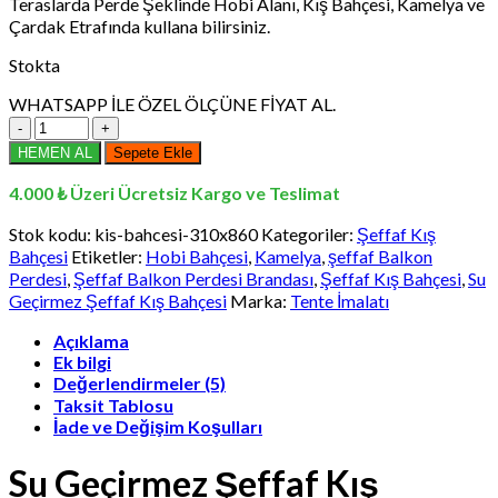
Teraslarda Perde Şeklinde Hobi Alanı, Kış Bahçesi, Kamelya ve
₺15.996,00.
Çardak Etrafında kullana bilirsiniz.
Stokta
WHATSAPP İLE ÖZEL ÖLÇÜNE FİYAT AL.
310
x
HEMEN AL
Sepete Ekle
860
cm
4.000 ₺ Üzeri Ücretsiz Kargo ve Teslimat
Su
Geçirmez
Stok kodu:
kis-bahcesi-310x860
Kategoriler:
Şeffaf Kış
Şeffaf
Bahçesi
Etiketler:
Hobi Bahçesi
,
Kamelya
,
şeffaf Balkon
Kış
Perdesi
,
Şeffaf Balkon Perdesi Brandası
,
Şeffaf Kış Bahçesi
,
Su
Bahçesi,
Geçirmez Şeffaf Kış Bahçesi
Marka:
Tente İmalatı
Kamelya,
Hobi
Açıklama
Bahçesi,
Ek bilgi
Şeffaf
Değerlendirmeler (5)
Balkon
Taksit Tablosu
Perdesi
İade ve Değişim Koşulları
Brandası
adet
Su Geçirmez Şeffaf Kış