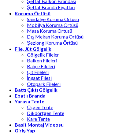
Şeffaf Balkon Brandası
Şeffaf Branda Fiyatları
Koruma Örtüsü
Sandalye Koruma Ortüsü
Mobilya Koruma Ortüsü
Masa Koruma Ortüsü
Dış Mekan Koruma Ortüsü
Şezlong Koruma Örtüsü
File, Jüt Gölgelik
Gölgelik Fileler
Balkon Fileleri
Bahçe Fileleri
Çit Fileleri
İnşaat Filesi
Otopark Fileleri
Battı Çıktı Gölgelik
Ebatlı Branda
Yarasa Tente
Üçgen Tente
Dikdörtgen Tente
Kare Tente
Basit Montaj Videosu
Giriş Yap