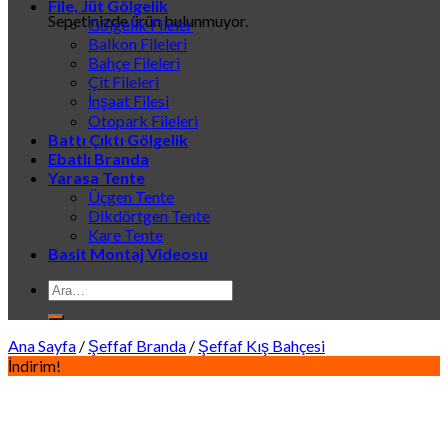
File, Jüt Gölgelik
Sepetinizde ürün bulunmuyor.
Gölgelik Fileler
Balkon Fileleri
Bahçe Fileleri
Çit Fileleri
İnşaat Filesi
Otopark Fileleri
Battı Çıktı Gölgelik
Ebatlı Branda
Yarasa Tente
Üçgen Tente
Dikdörtgen Tente
Kare Tente
Basit Montaj Videosu
Ara:
Ana Sayfa
/
Şeffaf Branda
/
Şeffaf Kış Bahçesi
İndirim!