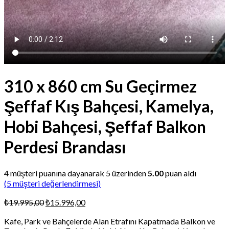
310 x 860 cm Su Geçirmez
Şeffaf Kış Bahçesi, Kamelya,
Hobi Bahçesi, Şeffaf Balkon
Perdesi Brandası
4
müşteri puanına dayanarak 5 üzerinden
5.00
puan aldı
(
5
müşteri değerlendirmesi)
Orijinal
Şu
₺
19.995,00
₺
15.996,00
fiyat:
andaki
Kafe, Park ve Bahçelerde Alan Etrafını Kapatmada Balkon ve
₺19.995,00.
fiyat: