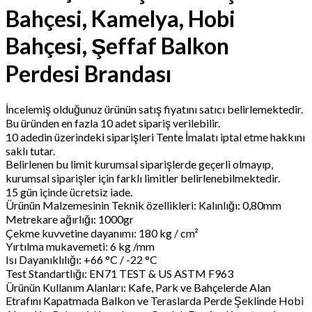
Bahçesi, Kamelya, Hobi
Bahçesi, Şeffaf Balkon
Perdesi Brandası
İncelemiş olduğunuz ürünün satış fiyatını satıcı belirlemektedir.
Bu üründen en fazla 10 adet sipariş verilebilir.
10 adedin üzerindeki siparişleri Tente İmalatı iptal etme hakkını
saklı tutar.
Belirlenen bu limit kurumsal siparişlerde geçerli olmayıp,
kurumsal siparişler için farklı limitler belirlenebilmektedir.
15 gün içinde ücretsiz iade.
Ürünün Malzemesinin Teknik özellikleri: Kalınlığı: 0,80mm
Metrekare ağırlığı: 1000gr
Çekme kuvvetine dayanımı: 180 kg / cm²
Yırtılma mukavemeti: 6 kg /mm
Isı Dayanıklılığı: +66 °C / -22 °C
Test Standartlığı: EN71 TEST & US ASTM F963
Ürünün Kullanım Alanları: Kafe, Park ve Bahçelerde Alan
Etrafını Kapatmada Balkon ve Teraslarda Perde Şeklinde Hobi