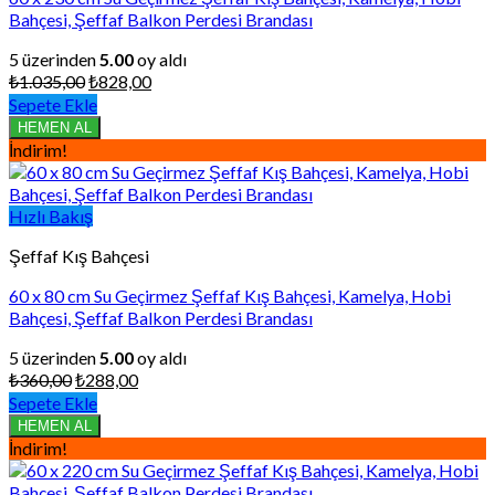
Bahçesi, Şeffaf Balkon Perdesi Brandası
5 üzerinden
5.00
oy aldı
Orijinal
Şu
₺
1.035,00
₺
828,00
fiyat:
andaki
Sepete Ekle
₺1.035,00.
fiyat:
HEMEN AL
₺828,00.
İndirim!
Hızlı Bakış
Şeffaf Kış Bahçesi
60 x 80 cm Su Geçirmez Şeffaf Kış Bahçesi, Kamelya, Hobi
Bahçesi, Şeffaf Balkon Perdesi Brandası
5 üzerinden
5.00
oy aldı
Orijinal
Şu
₺
360,00
₺
288,00
fiyat:
andaki
Sepete Ekle
₺360,00.
fiyat:
HEMEN AL
₺288,00.
İndirim!