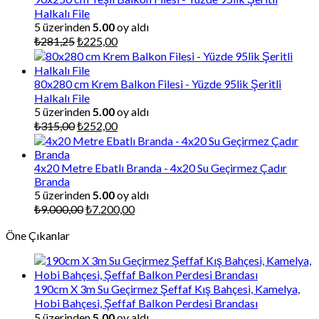
Halkalı File
5 üzerinden
5.00
oy aldı
Orijinal
Şu
₺
281,25
₺
225,00
fiyat:
andaki
₺281,25.
fiyat:
₺225,00.
80x280 cm Krem Balkon Filesi - Yüzde 95lik Şeritli
Halkalı File
5 üzerinden
5.00
oy aldı
Orijinal
Şu
₺
315,00
₺
252,00
fiyat:
andaki
₺315,00.
fiyat:
₺252,00.
4x20 Metre Ebatlı Branda - 4x20 Su Geçirmez Çadır
Branda
5 üzerinden
5.00
oy aldı
Orijinal
Şu
₺
9.000,00
₺
7.200,00
fiyat:
andaki
Öne Çıkanlar
₺9.000,00.
fiyat:
₺7.200,00.
190cm X 3m Su Geçirmez Şeffaf Kış Bahçesi, Kamelya,
Hobi Bahçesi, Şeffaf Balkon Perdesi Brandası
5 üzerinden
5.00
oy aldı