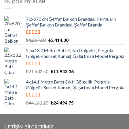
EN ÇOK OY ALAN
₺3.420,00.
70x670 cm Şeffaf Balkon Brandası, Fermuarlı
Şeffaf Balkon Brandası, Şeffaf Branda
5 üzerinden
Orijinal
Şu
₺
4.267,50
₺
3.414,00
5.00
oy aldı
fiyat:
andaki
2.5x13.2 Metre Battı Çıktı Gölgelik, Pergola
₺4.267,50.
fiyat:
Gölgelik Sunset Kumaş, Şaşırtmalı Model Pergola
₺3.414,00.
5 üzerinden
Orijinal
Şu
₺
21.532,50
₺
11.943,36
5.00
oy aldı
fiyat:
andaki
4x14.1 Metre Battı Çıktı Gölgelik, Pergola
₺21.532,50.
fiyat:
Gölgelik Sunset Kumaş, Şaşırtmalı Model Pergola
₺11.943,36.
5 üzerinden
Orijinal
Şu
₺
44.161,20
₺
24.494,75
5.00
oy aldı
fiyat:
andaki
₺44.161,20.
fiyat:
₺24.494,75.
İLETİŞİM BİLGİLERİMİZ