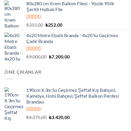
80x280 cm Krem Balkon Filesi - Yüzde 95lik
₺281,25.
fiyat:
Şeritli Halkalı File
₺225,00.
5 üzerinden
Orijinal
Şu
₺
315,00
₺
252,00
5.00
oy aldı
fiyat:
andaki
4x20 Metre Ebatlı Branda - 4x20 Su Geçirmez
₺315,00.
fiyat:
Çadır Branda
₺252,00.
5 üzerinden
Orijinal
Şu
₺
9.000,00
₺
7.200,00
5.00
oy aldı
fiyat:
andaki
₺9.000,00.
fiyat:
ÖNE ÇIKANLAR
₺7.200,00.
190cm X 3m Su Geçirmez Şeffaf Kış Bahçesi,
Kamelya, Hobi Bahçesi, Şeffaf Balkon Perdesi
Brandası
5 üzerinden
Orijinal
Şu
₺
4.275,00
₺
3.420,00
5.00
oy aldı
fiyat:
andaki
₺4.275,00.
fiyat: