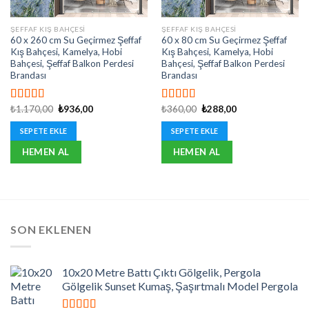
ŞEFFAF KIŞ BAHÇESI
ŞEFFAF KIŞ BAHÇESI
60 x 260 cm Su Geçirmez Şeffaf
60 x 80 cm Su Geçirmez Şeffaf
Kış Bahçesi, Kamelya, Hobi
Kış Bahçesi, Kamelya, Hobi
Bahçesi, Şeffaf Balkon Perdesi
Bahçesi, Şeffaf Balkon Perdesi
Brandası
Brandası
Orijinal
Şu
Orijinal
Şu
₺
1.170,00
₺
936,00
₺
360,00
₺
288,00
5 üzerinden
5 üzerinden
fiyat:
andaki
fiyat:
andaki
5.00
oy aldı
5.00
oy aldı
₺1.170,00.
fiyat:
₺360,00.
fiyat:
SEPETE EKLE
SEPETE EKLE
₺936,00.
₺288,00.
HEMEN AL
HEMEN AL
SON EKLENEN
10x20 Metre Battı Çıktı Gölgelik, Pergola
Gölgelik Sunset Kumaş, Şaşırtmalı Model Pergola