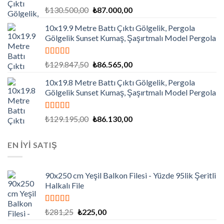
5 üzerinden
Orijinal
Şu
₺
130.500,00
₺
87.000,00
5.00
oy aldı
fiyat:
andaki
10x19.9 Metre Battı Çıktı Gölgelik, Pergola
₺130.500,00.
fiyat:
Gölgelik Sunset Kumaş, Şaşırtmalı Model Pergola
₺87.000,00.
5 üzerinden
Orijinal
Şu
₺
129.847,50
₺
86.565,00
5.00
oy aldı
fiyat:
andaki
10x19.8 Metre Battı Çıktı Gölgelik, Pergola
₺129.847,50.
fiyat:
Gölgelik Sunset Kumaş, Şaşırtmalı Model Pergola
₺86.565,00.
5 üzerinden
Orijinal
Şu
₺
129.195,00
₺
86.130,00
5.00
oy aldı
fiyat:
andaki
₺129.195,00.
fiyat:
EN İYİ SATIŞ
₺86.130,00.
90x250 cm Yeşil Balkon Filesi - Yüzde 95lik Şeritli
Halkalı File
5 üzerinden
Orijinal
Şu
₺
281,25
₺
225,00
5.00
oy aldı
fiyat:
andaki