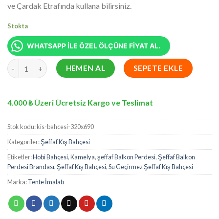
ve Çardak Etrafında kullana bilirsiniz.
Stokta
WHATSAPP İLE ÖZEL ÖLÇÜNE FİYAT AL.
320 x 690 cm Su Geçirmez Şeffaf Kış Bahçesi, Kamelya, Hobi Bah
HEMEN AL
SEPETE EKLE
4.000 ₺ Üzeri Ücretsiz Kargo ve Teslimat
Stok kodu:
kis-bahcesi-320x690
Kategoriler:
Şeffaf Kış Bahçesi
Etiketler:
Hobi Bahçesi
,
Kamelya
,
şeffaf Balkon Perdesi
,
Şeffaf Balkon
Perdesi Brandası
,
Şeffaf Kış Bahçesi
,
Su Geçirmez Şeffaf Kış Bahçesi
Marka:
Tente İmalatı