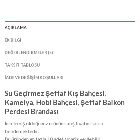
AÇIKLAMA
EK BILGI
DEĞERLENDIRMELER (5)
TAKSIT TABLOSU
İADE VE DEĞIŞIM KOŞULLARI
Su Geçirmez Şeffaf Kış Bahçesi,
Kamelya, Hobi Bahçesi, Şeffaf Balkon
Perdesi Brandası
İncelemiş olduğunuz ürünün satış fiyatını satıcı
belirlemektedir.
Bu üründen en fazla 10 adet sipariş verilebilir.