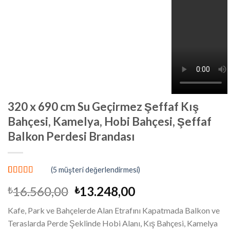
320 x 690 cm Su Geçirmez Şeffaf Kış
Bahçesi, Kamelya, Hobi Bahçesi, Şeffaf
Balkon Perdesi Brandası
(
5
müşteri değerlendirmesi)
4
müşteri
Orijinal
Şu
16.560,00
13.248,00
₺
₺
puanına
dayanarak 5
fiyat:
andaki
üzerinden
Kafe, Park ve Bahçelerde Alan Etrafını Kapatmada Balkon ve
₺16.560,00.
fiyat:
5.00
puan
Teraslarda Perde Şeklinde Hobi Alanı, Kış Bahçesi, Kamelya
aldı
₺13.248,00.