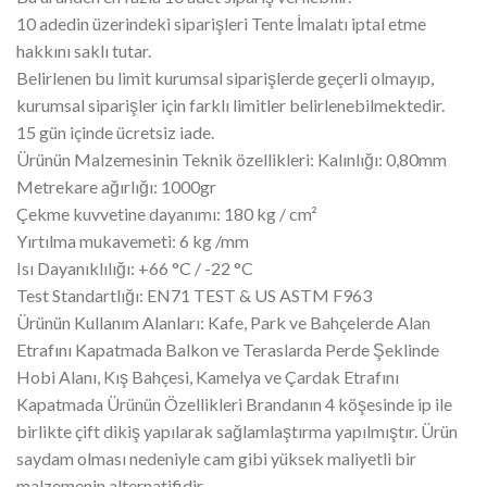
10 adedin üzerindeki siparişleri Tente İmalatı iptal etme
hakkını saklı tutar.
Belirlenen bu limit kurumsal siparişlerde geçerli olmayıp,
kurumsal siparişler için farklı limitler belirlenebilmektedir.
15 gün içinde ücretsiz iade.
Ürünün Malzemesinin Teknik özellikleri: Kalınlığı: 0,80mm
Metrekare ağırlığı: 1000gr
Çekme kuvvetine dayanımı: 180 kg / cm²
Yırtılma mukavemeti: 6 kg /mm
Isı Dayanıklılığı: +66 °C / -22 °C
Test Standartlığı: EN71 TEST & US ASTM F963
Ürünün Kullanım Alanları: Kafe, Park ve Bahçelerde Alan
Etrafını Kapatmada Balkon ve Teraslarda Perde Şeklinde
Hobi Alanı, Kış Bahçesi, Kamelya ve Çardak Etrafını
Kapatmada Ürünün Özellikleri Brandanın 4 köşesinde ip ile
birlikte çift dikiş yapılarak sağlamlaştırma yapılmıştır. Ürün
saydam olması nedeniyle cam gibi yüksek maliyetli bir
malzemenin alternatifidir.