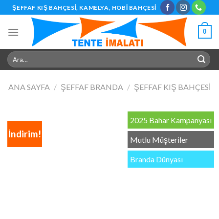
Skip
ŞEFFAF KIŞ BAHÇESI, KAMELYA, HOBI BAHÇESI
to
content
0
Ara:
ANA SAYFA
/
ŞEFFAF BRANDA
/
ŞEFFAF KIŞ BAHÇESI
2025 Bahar Kampanyası
İndirim!
Mutlu Müşteriler
Branda Dünyası