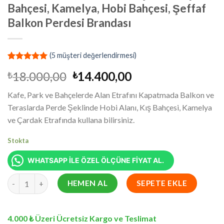
Bahçesi, Kamelya, Hobi Bahçesi, Şeffaf
Balkon Perdesi Brandası
(
5
müşteri değerlendirmesi)
4
müşteri
Orijinal
Şu
18.000,00
14.400,00
₺
₺
puanına
dayanarak
fiyat:
andaki
5 üzerinden
Kafe, Park ve Bahçelerde Alan Etrafını Kapatmada Balkon ve
₺18.000,00.
fiyat:
5.00
puan
Teraslarda Perde Şeklinde Hobi Alanı, Kış Bahçesi, Kamelya
aldı
₺14.400,00.
ve Çardak Etrafında kullana bilirsiniz.
Stokta
WHATSAPP İLE ÖZEL ÖLÇÜNE FİYAT AL.
320 x 750 cm Su Geçirmez Şeffaf Kış Bahçesi, Kamelya, Hobi Bah
HEMEN AL
SEPETE EKLE
4.000 ₺ Üzeri Ücretsiz Kargo ve Teslimat