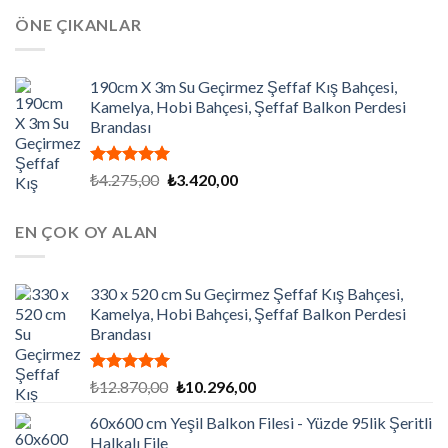
aldı
₺9.000,00.
fiyat:
ÖNE ÇIKANLAR
₺7.200,00.
190cm X 3m Su Geçirmez Şeffaf Kış Bahçesi,
Kamelya, Hobi Bahçesi, Şeffaf Balkon Perdesi
Brandası
5 üzerinden
Orijinal
Şu
₺
4.275,00
₺
3.420,00
5.00
oy
fiyat:
andaki
aldı
₺4.275,00.
fiyat:
EN ÇOK OY ALAN
₺3.420,00.
330 x 520 cm Su Geçirmez Şeffaf Kış Bahçesi,
Kamelya, Hobi Bahçesi, Şeffaf Balkon Perdesi
Brandası
5 üzerinden
Orijinal
Şu
₺
12.870,00
₺
10.296,00
5.00
oy
fiyat:
andaki
aldı
60x600 cm Yeşil Balkon Filesi - Yüzde 95lik Şeritli
₺12.870,00.
fiyat:
Halkalı File