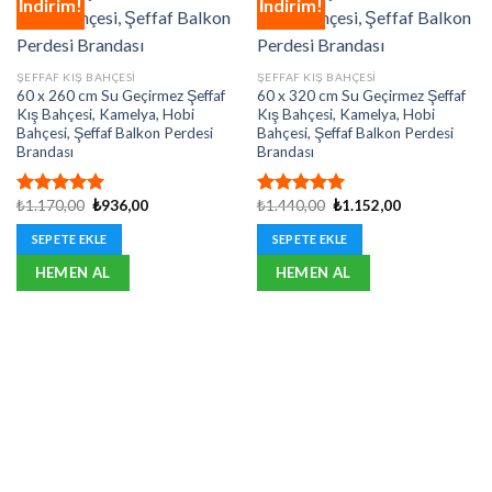
İndirim!
İndirim!
ŞEFFAF KIŞ BAHÇESI
ŞEFFAF KIŞ BAHÇESI
60 x 260 cm Su Geçirmez Şeffaf
60 x 320 cm Su Geçirmez Şeffaf
Kış Bahçesi, Kamelya, Hobi
Kış Bahçesi, Kamelya, Hobi
Bahçesi, Şeffaf Balkon Perdesi
Bahçesi, Şeffaf Balkon Perdesi
Brandası
Brandası
Orijinal
Şu
Orijinal
Şu
₺
1.170,00
₺
936,00
₺
1.440,00
₺
1.152,00
5 üzerinden
5 üzerinden
fiyat:
andaki
fiyat:
andaki
5.00
oy
5.00
oy
₺1.170,00.
fiyat:
₺1.440,00.
fiyat:
SEPETE EKLE
SEPETE EKLE
aldı
aldı
₺936,00.
₺1.152,00.
HEMEN AL
HEMEN AL