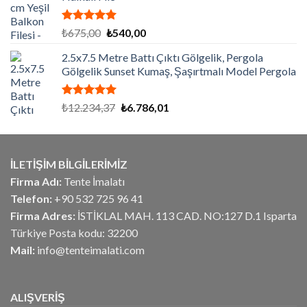
₺10.296,00.
5 üzerinden
Orijinal
Şu
₺
675,00
₺
540,00
5.00
oy
fiyat:
andaki
aldı
2.5x7.5 Metre Battı Çıktı Gölgelik, Pergola
₺675,00.
fiyat:
Gölgelik Sunset Kumaş, Şaşırtmalı Model Pergola
₺540,00.
5 üzerinden
Orijinal
Şu
₺
12.234,37
₺
6.786,01
5.00
oy
fiyat:
andaki
aldı
₺12.234,37.
fiyat:
₺6.786,01.
İLETİŞİM BİLGİLERİMİZ
Firma Adı:
Tente İmalatı
Telefon:
+90 532 725 96 41
Firma Adres:
İSTİKLAL MAH. 113 CAD. NO:127 D.1 Isparta
Türkiye Posta kodu: 32200
Mail:
info@tenteimalati.com
ALIŞVERİŞ