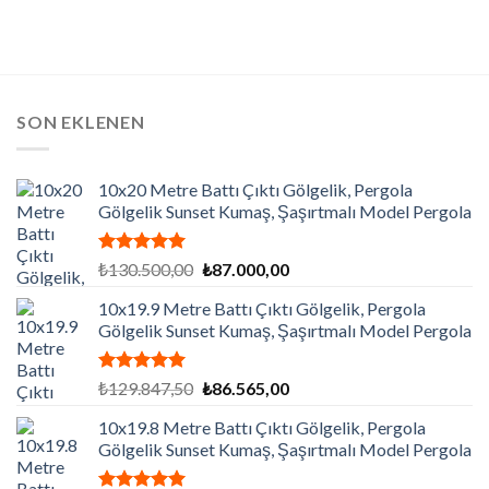
SON EKLENEN
10x20 Metre Battı Çıktı Gölgelik, Pergola
Gölgelik Sunset Kumaş, Şaşırtmalı Model Pergola
5 üzerinden
Orijinal
Şu
₺
130.500,00
₺
87.000,00
5.00
oy
fiyat:
andaki
aldı
10x19.9 Metre Battı Çıktı Gölgelik, Pergola
₺130.500,00.
fiyat:
Gölgelik Sunset Kumaş, Şaşırtmalı Model Pergola
₺87.000,00.
5 üzerinden
Orijinal
Şu
₺
129.847,50
₺
86.565,00
5.00
oy
fiyat:
andaki
aldı
10x19.8 Metre Battı Çıktı Gölgelik, Pergola
₺129.847,50.
fiyat:
Gölgelik Sunset Kumaş, Şaşırtmalı Model Pergola
₺86.565,00.