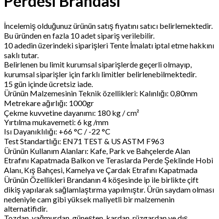
Perdesi Brandası
İncelemiş olduğunuz ürünün satış fiyatını satıcı belirlemektedir.
Bu üründen en fazla 10 adet sipariş verilebilir.
10 adedin üzerindeki siparişleri Tente İmalatı iptal etme hakkını
saklı tutar.
Belirlenen bu limit kurumsal siparişlerde geçerli olmayıp,
kurumsal siparişler için farklı limitler belirlenebilmektedir.
15 gün içinde ücretsiz iade.
Ürünün Malzemesinin Teknik özellikleri: Kalınlığı: 0,80mm
Metrekare ağırlığı: 1000gr
Çekme kuvvetine dayanımı: 180 kg / cm²
Yırtılma mukavemeti: 6 kg /mm
Isı Dayanıklılığı: +66 °C / -22 °C
Test Standartlığı: EN71 TEST & US ASTM F963
Ürünün Kullanım Alanları: Kafe, Park ve Bahçelerde Alan
Etrafını Kapatmada Balkon ve Teraslarda Perde Şeklinde Hobi
Alanı, Kış Bahçesi, Kamelya ve Çardak Etrafını Kapatmada
Ürünün Özellikleri Brandanın 4 köşesinde ip ile birlikte çift
dikiş yapılarak sağlamlaştırma yapılmıştır. Ürün saydam olması
nedeniyle cam gibi yüksek maliyetli bir malzemenin
alternatifidir.
Tozdan, yağmurdan, güneşten, kardan, rüzgardan ve dış