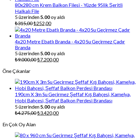
₺225,00.
80x280 cm Krem Balkon Filesi - Yüzde 95lik Şeritli
Halkalı File
5 üzerinden
5.00
oy aldı
Orijinal
Şu
₺
315,00
₺
252,00
fiyat:
andaki
₺315,00.
fiyat:
₺252,00.
4x20 Metre Ebatlı Branda - 4x20 Su Geçirmez Çadır
Branda
5 üzerinden
5.00
oy aldı
Orijinal
Şu
₺
9.000,00
₺
7.200,00
fiyat:
andaki
Öne Çıkanlar
₺9.000,00.
fiyat:
₺7.200,00.
190cm X 3m Su Geçirmez Şeffaf Kış Bahçesi, Kamelya,
Hobi Bahçesi, Şeffaf Balkon Perdesi Brandası
5 üzerinden
5.00
oy aldı
Orijinal
Şu
₺
4.275,00
₺
3.420,00
fiyat:
andaki
En Çok Oy Alan
₺4.275,00.
fiyat:
₺3.420,00.