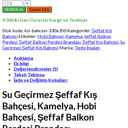
330
x
HEMEN AL
Sepete Ekle
350
cm
4.000 ₺ Üzeri Ücretsiz Kargo ve Teslimat
Su
Geçirmez
Stok kodu:
kis-bahcesi-330x350
Kategoriler:
Şeffaf Kış
Şeffaf
Bahçesi
Etiketler:
Hobi Bahçesi
,
Kamelya
,
şeffaf Balkon
Kış
Perdesi
,
Şeffaf Balkon Perdesi Brandası
,
Şeffaf Kış Bahçesi
,
Su
Bahçesi,
Geçirmez Şeffaf Kış Bahçesi
Marka:
Tente İmalatı
Kamelya,
Hobi
Açıklama
Bahçesi,
Ek bilgi
Şeffaf
Değerlendirmeler (5)
Balkon
Taksit Tablosu
Perdesi
İade ve Değişim Koşulları
Brandası
adet
Su Geçirmez Şeffaf Kış
Bahçesi, Kamelya, Hobi
Bahçesi, Şeffaf Balkon