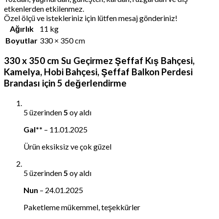
etkenlerden etkilenmez.
Özel ölçü ve istekleriniz için lütfen mesaj gönderiniz!
Ağırlık
11 kg
Boyutlar
330 × 350 cm
330 x 350 cm Su Geçirmez Şeffaf Kış Bahçesi,
Kamelya, Hobi Bahçesi, Şeffaf Balkon Perdesi
Brandası
için 5 değerlendirme
5 üzerinden
5
oy aldı
Gal**
–
11.01.2025
Ürün eksiksiz ve çok güzel
5 üzerinden
5
oy aldı
Nun
–
24.01.2025
Paketleme mükemmel, teşekkürler