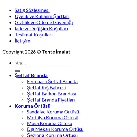
Satış Sözleşmesi
Üyelik ve Kullanm Şartları
Gizlilik ve Ödeme Güvenliği
İade ve Değişim Koşulları
Teslimat Koşulları
İletişim
Copyright 2026 ©
Tente İmalatı
Ara:
Şeffaf Branda
Fermuarlı Şeffaf Branda
Şeffaf Kış Bahçesi
Şeffaf Balkon Brandası
Şeffaf Branda Fiyatları
Koruma Örtüsü
Sandalye Koruma Ortüsü
Mobilya Koruma Ortüsü
Masa Koruma Ortüsü
Dış Mekan Koruma Ortüsü
Şezlong Koruma Örtüsü