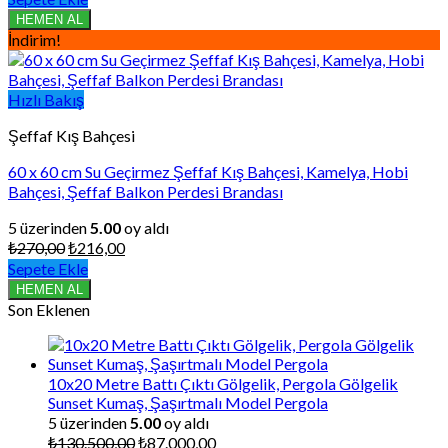
₺585,00.
fiyat:
HEMEN AL
₺468,00.
İndirim!
Hızlı Bakış
Şeffaf Kış Bahçesi
60 x 60 cm Su Geçirmez Şeffaf Kış Bahçesi, Kamelya, Hobi
Bahçesi, Şeffaf Balkon Perdesi Brandası
5 üzerinden
5.00
oy aldı
Orijinal
Şu
₺
270,00
₺
216,00
fiyat:
andaki
Sepete Ekle
₺270,00.
fiyat:
HEMEN AL
₺216,00.
Son Eklenen
10x20 Metre Battı Çıktı Gölgelik, Pergola Gölgelik
Sunset Kumaş, Şaşırtmalı Model Pergola
5 üzerinden
5.00
oy aldı
Orijinal
Şu
₺
130.500,00
₺
87.000,00