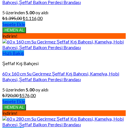
Bahçesi, Şeffaf Balkon Perdesi Brandası
5 üzerinden
5.00
oy aldı
Orijinal
Şu
₺
1.395,00
₺
1.116,00
fiyat:
andaki
Sepete Ekle
₺1.395,00.
fiyat:
HEMEN AL
₺1.116,00.
İndirim!
Hızlı Bakış
Şeffaf Kış Bahçesi
60 x 160 cm Su Geçirmez Şeffaf Kış Bahçesi, Kamelya, Hobi
Bahçesi, Şeffaf Balkon Perdesi Brandası
5 üzerinden
5.00
oy aldı
Orijinal
Şu
₺
720,00
₺
576,00
fiyat:
andaki
Sepete Ekle
₺720,00.
fiyat:
HEMEN AL
₺576,00.
İndirim!