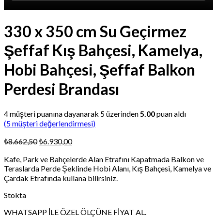
330 x 350 cm Su Geçirmez
Şeffaf Kış Bahçesi, Kamelya,
Hobi Bahçesi, Şeffaf Balkon
Perdesi Brandası
4
müşteri puanına dayanarak 5 üzerinden
5.00
puan aldı
(
5
müşteri değerlendirmesi)
Orijinal
Şu
₺
8.662,50
₺
6.930,00
fiyat:
andaki
Kafe, Park ve Bahçelerde Alan Etrafını Kapatmada Balkon ve
₺8.662,50.
fiyat:
Teraslarda Perde Şeklinde Hobi Alanı, Kış Bahçesi, Kamelya ve
₺6.930,00.
Çardak Etrafında kullana bilirsiniz.
Stokta
WHATSAPP İLE ÖZEL ÖLÇÜNE FİYAT AL.