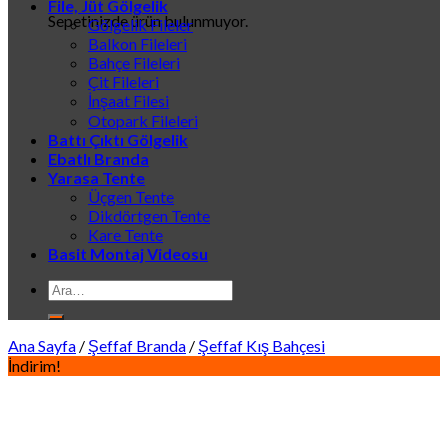
File, Jüt Gölgelik
Sepetinizde ürün bulunmuyor.
Gölgelik Fileler
Balkon Fileleri
Bahçe Fileleri
Çit Fileleri
İnşaat Filesi
Otopark Fileleri
Battı Çıktı Gölgelik
Ebatlı Branda
Yarasa Tente
Üçgen Tente
Dikdörtgen Tente
Kare Tente
Basit Montaj Videosu
Ara:
Ana Sayfa
/
Şeffaf Branda
/
Şeffaf Kış Bahçesi
İndirim!