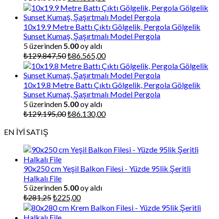
fiyat:
andaki
₺130.500,00.
fiyat:
₺87.000,00.
10x19.9 Metre Battı Çıktı Gölgelik, Pergola Gölgelik
Sunset Kumaş, Şaşırtmalı Model Pergola
5 üzerinden
5.00
oy aldı
Orijinal
Şu
₺
129.847,50
₺
86.565,00
fiyat:
andaki
₺129.847,50.
fiyat:
₺86.565,00.
10x19.8 Metre Battı Çıktı Gölgelik, Pergola Gölgelik
Sunset Kumaş, Şaşırtmalı Model Pergola
5 üzerinden
5.00
oy aldı
Orijinal
Şu
₺
129.195,00
₺
86.130,00
fiyat:
andaki
EN İYİ SATIŞ
₺129.195,00.
fiyat:
₺86.130,00.
90x250 cm Yeşil Balkon Filesi - Yüzde 95lik Şeritli
Halkalı File
5 üzerinden
5.00
oy aldı
Orijinal
Şu
₺
281,25
₺
225,00
fiyat:
andaki
₺281,25.
fiyat: