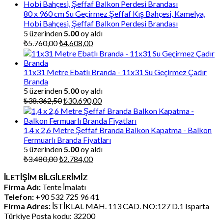
80 x 960 cm Su Geçirmez Şeffaf Kış Bahçesi, Kamelya,
Hobi Bahçesi, Şeffaf Balkon Perdesi Brandası
5 üzerinden
5.00
oy aldı
Orijinal
Şu
₺
5.760,00
₺
4.608,00
fiyat:
andaki
₺5.760,00.
fiyat:
₺4.608,00.
11x31 Metre Ebatlı Branda - 11x31 Su Geçirmez Çadır
Branda
5 üzerinden
5.00
oy aldı
Orijinal
Şu
₺
38.362,50
₺
30.690,00
fiyat:
andaki
₺38.362,50.
fiyat:
₺30.690,00.
1,4 x 2,6 Metre Şeffaf Branda Balkon Kapatma - Balkon
Fermuarlı Branda Fiyatları
5 üzerinden
5.00
oy aldı
Orijinal
Şu
₺
3.480,00
₺
2.784,00
fiyat:
andaki
İLETİŞİM BİLGİLERİMİZ
₺3.480,00.
fiyat:
Firma Adı:
Tente İmalatı
₺2.784,00.
Telefon:
+90 532 725 96 41
Firma Adres:
İSTİKLAL MAH. 113 CAD. NO:127 D.1 Isparta
Türkiye Posta kodu: 32200