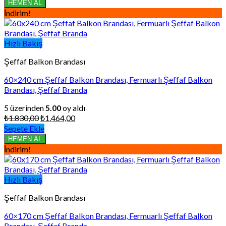
₺1.065,00.
fiyat:
HEMEN AL
₺852,00.
İndirim!
Hızlı Bakış
Şeffaf Balkon Brandası
60×240 cm Şeffaf Balkon Brandası, Fermuarlı Şeffaf Balkon
Brandası, Şeffaf Branda
5 üzerinden
5.00
oy aldı
Orijinal
Şu
₺
1.830,00
₺
1.464,00
fiyat:
andaki
Sepete Ekle
₺1.830,00.
fiyat:
HEMEN AL
₺1.464,00.
İndirim!
Hızlı Bakış
Şeffaf Balkon Brandası
60×170 cm Şeffaf Balkon Brandası, Fermuarlı Şeffaf Balkon
Brandası, Şeffaf Branda