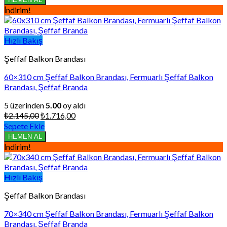
₺1.428,00.
İndirim!
Hızlı Bakış
Şeffaf Balkon Brandası
60×310 cm Şeffaf Balkon Brandası, Fermuarlı Şeffaf Balkon
Brandası, Şeffaf Branda
5 üzerinden
5.00
oy aldı
Orijinal
Şu
₺
2.145,00
₺
1.716,00
fiyat:
andaki
Sepete Ekle
₺2.145,00.
fiyat:
HEMEN AL
₺1.716,00.
İndirim!
Hızlı Bakış
Şeffaf Balkon Brandası
70×340 cm Şeffaf Balkon Brandası, Fermuarlı Şeffaf Balkon
Brandası, Şeffaf Branda