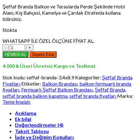
fiyat:
andaki
Şeffaf Branda Balkon ve Teraslarda Perde Şeklinde Hobi
₺28.134,00.
fiyat:
Alanı, Kış Bahçesi, Kamelya ve Çardak Etrafında kullana
₺15.604,99.
bilirsiniz.
Stokta
WHATSAPP İLE ÖZEL ÖLÇÜNE FİYAT AL.
3,4
x
HEMEN AL
Sepete Ekle
8,9
Metre
4.000 ₺ Üzeri Ücretsiz Kargo ve Teslimat
Şeffaf
Branda
Stok kodu:
seffaf-branda-3.4x8.9
Kategoriler:
Şeffaf Branda
Balkon
Fiyatları
Etiketler:
Balkon Brandası
,
balkon fermuarlı branda
Kapatma
fiyatları
,
Fermuarlı Şeffaf Balkon Brandası
,
Şeffaf Branda
,
-
seffaf branda balkon kapatma
,
seffaf branda fiyatları
Marka:
Balkon
Tente İmalatı
Fermuarlı
Branda
Açıklama
Fiyatları
Ek bilgi
adet
Değerlendirmeler (4)
Taksit Tablosu
İade ve Değişim Koşulları