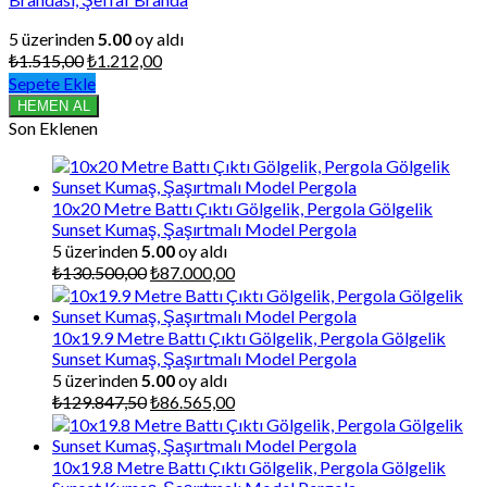
5 üzerinden
5.00
oy aldı
Orijinal
Şu
₺
1.515,00
₺
1.212,00
fiyat:
andaki
Sepete Ekle
₺1.515,00.
fiyat:
HEMEN AL
₺1.212,00.
Son Eklenen
10x20 Metre Battı Çıktı Gölgelik, Pergola Gölgelik
Sunset Kumaş, Şaşırtmalı Model Pergola
5 üzerinden
5.00
oy aldı
Orijinal
Şu
₺
130.500,00
₺
87.000,00
fiyat:
andaki
₺130.500,00.
fiyat:
₺87.000,00.
10x19.9 Metre Battı Çıktı Gölgelik, Pergola Gölgelik
Sunset Kumaş, Şaşırtmalı Model Pergola
5 üzerinden
5.00
oy aldı
Orijinal
Şu
₺
129.847,50
₺
86.565,00
fiyat:
andaki
₺129.847,50.
fiyat:
₺86.565,00.
10x19.8 Metre Battı Çıktı Gölgelik, Pergola Gölgelik