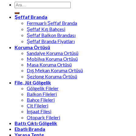
Ara:
Şeffaf Branda
Fermuarlı Şeffaf Branda
Şeffaf Kış Bahçesi
Şeffaf Balkon Brandası
Şeffaf Branda Fiyatları
Koruma Örtüsü
Sandalye Koruma Ortüsü
Mobilya Koruma Ortüsü
Masa Koruma Ortüsü
Dış Mekan Koruma Ortüsü
Şezlong Koruma Örtüsü
File, Jüt Gölgelik
Gölgelik Fileler
Balkon Fileleri
Bahçe Fileleri
Çit Fileleri
İnşaat Filesi
Otopark Fileleri
Battı Çıktı Gölgelik
Ebatlı Branda
Yarasa Tente