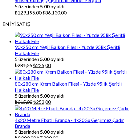
Sunset Kumaş, Şaşırtmalı Model Pergola
5 üzerinden
5.00
oy aldı
Orijinal
Şu
₺
129.195,00
₺
86.130,00
fiyat:
andaki
EN İYİ SATIŞ
₺129.195,00.
fiyat:
₺86.130,00.
90x250 cm Yeşil Balkon Filesi - Yüzde 95lik Şeritli
Halkalı File
5 üzerinden
5.00
oy aldı
Orijinal
Şu
₺
281,25
₺
225,00
fiyat:
andaki
₺281,25.
fiyat:
₺225,00.
80x280 cm Krem Balkon Filesi - Yüzde 95lik Şeritli
Halkalı File
5 üzerinden
5.00
oy aldı
Orijinal
Şu
₺
315,00
₺
252,00
fiyat:
andaki
₺315,00.
fiyat:
₺252,00.
4x20 Metre Ebatlı Branda - 4x20 Su Geçirmez Çadır
Branda
5 üzerinden
5.00
oy aldı
Orijinal
Şu
₺
9.000,00
₺
7.200,00