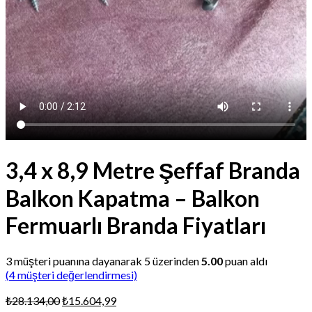
3,4 x 8,9 Metre Şeffaf Branda
Balkon Kapatma – Balkon
Fermuarlı Branda Fiyatları
3
müşteri puanına dayanarak 5 üzerinden
5.00
puan aldı
(
4
müşteri değerlendirmesi)
Orijinal
Şu
₺
28.134,00
₺
15.604,99