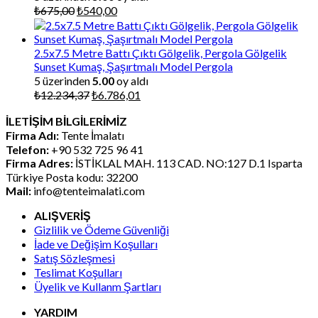
Orijinal
Şu
₺
675,00
₺
540,00
fiyat:
andaki
₺675,00.
fiyat:
₺540,00.
2.5x7.5 Metre Battı Çıktı Gölgelik, Pergola Gölgelik
Sunset Kumaş, Şaşırtmalı Model Pergola
5 üzerinden
5.00
oy aldı
Orijinal
Şu
₺
12.234,37
₺
6.786,01
fiyat:
andaki
İLETİŞİM BİLGİLERİMİZ
₺12.234,37.
fiyat:
Firma Adı:
Tente İmalatı
₺6.786,01.
Telefon:
+90 532 725 96 41
Firma Adres:
İSTİKLAL MAH. 113 CAD. NO:127 D.1 Isparta
Türkiye Posta kodu: 32200
Mail:
info@tenteimalati.com
ALIŞVERİŞ
Gizlilik ve Ödeme Güvenliği
İade ve Değişim Koşulları
Satış Sözleşmesi
Teslimat Koşulları
Üyelik ve Kullanm Şartları
YARDIM