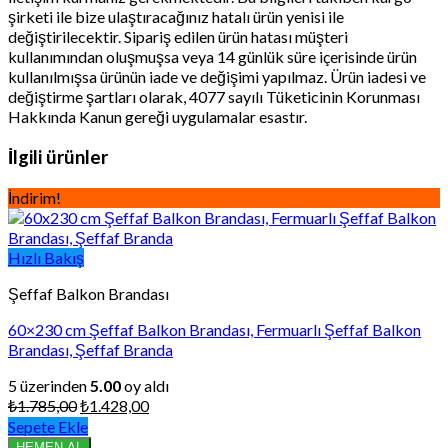
şirketi ile bize ulaştıracağınız hatalı ürün yenisi ile
değiştirilecektir. Sipariş edilen ürün hatası müşteri
kullanımından oluşmuşsa veya 14 günlük süre içerisinde ürün
kullanılmışsa ürünün iade ve değişimi yapılmaz. Ürün iadesi ve
değiştirme şartları olarak, 4077 sayılı Tüketicinin Korunması
Hakkında Kanun gereği uygulamalar esastır.
İlgili ürünler
İndirim!
Hızlı Bakış
Şeffaf Balkon Brandası
60×230 cm Şeffaf Balkon Brandası, Fermuarlı Şeffaf Balkon
Brandası, Şeffaf Branda
5 üzerinden
5.00
oy aldı
Orijinal
Şu
₺
1.785,00
₺
1.428,00
fiyat:
andaki
Sepete Ekle
₺1.785,00.
fiyat:
HEMEN AL