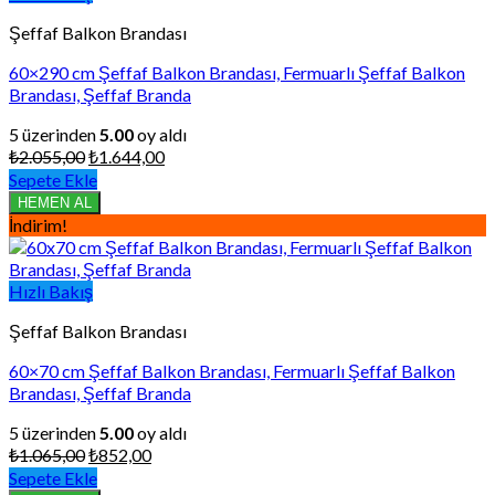
Şeffaf Balkon Brandası
60×290 cm Şeffaf Balkon Brandası, Fermuarlı Şeffaf Balkon
Brandası, Şeffaf Branda
5 üzerinden
5.00
oy aldı
Orijinal
Şu
₺
2.055,00
₺
1.644,00
fiyat:
andaki
Sepete Ekle
₺2.055,00.
fiyat:
HEMEN AL
₺1.644,00.
İndirim!
Hızlı Bakış
Şeffaf Balkon Brandası
60×70 cm Şeffaf Balkon Brandası, Fermuarlı Şeffaf Balkon
Brandası, Şeffaf Branda
5 üzerinden
5.00
oy aldı
Orijinal
Şu
₺
1.065,00
₺
852,00
fiyat:
andaki
Sepete Ekle