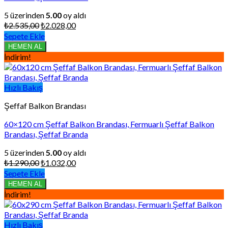
5 üzerinden
5.00
oy aldı
Orijinal
Şu
₺
2.535,00
₺
2.028,00
fiyat:
andaki
Sepete Ekle
₺2.535,00.
fiyat:
HEMEN AL
₺2.028,00.
İndirim!
Hızlı Bakış
Şeffaf Balkon Brandası
60×120 cm Şeffaf Balkon Brandası, Fermuarlı Şeffaf Balkon
Brandası, Şeffaf Branda
5 üzerinden
5.00
oy aldı
Orijinal
Şu
₺
1.290,00
₺
1.032,00
fiyat:
andaki
Sepete Ekle
₺1.290,00.
fiyat:
HEMEN AL
₺1.032,00.
İndirim!
Hızlı Bakış