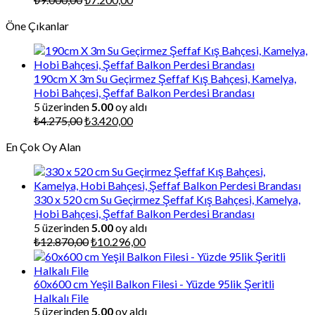
fiyat:
andaki
Öne Çıkanlar
₺9.000,00.
fiyat:
₺7.200,00.
190cm X 3m Su Geçirmez Şeffaf Kış Bahçesi, Kamelya,
Hobi Bahçesi, Şeffaf Balkon Perdesi Brandası
5 üzerinden
5.00
oy aldı
Orijinal
Şu
₺
4.275,00
₺
3.420,00
fiyat:
andaki
En Çok Oy Alan
₺4.275,00.
fiyat:
₺3.420,00.
330 x 520 cm Su Geçirmez Şeffaf Kış Bahçesi, Kamelya,
Hobi Bahçesi, Şeffaf Balkon Perdesi Brandası
5 üzerinden
5.00
oy aldı
Orijinal
Şu
₺
12.870,00
₺
10.296,00
fiyat:
andaki
₺12.870,00.
fiyat:
₺10.296,00.
60x600 cm Yeşil Balkon Filesi - Yüzde 95lik Şeritli
Halkalı File
5 üzerinden
5.00
oy aldı