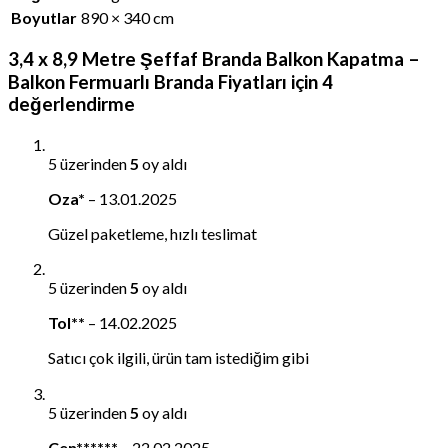
Boyutlar
890 × 340 cm
3,4 x 8,9 Metre Şeffaf Branda Balkon Kapatma –
Balkon Fermuarlı Branda Fiyatları
için 4
değerlendirme
5 üzerinden
5
oy aldı
Oza*
–
13.01.2025
Güzel paketleme, hızlı teslimat
5 üzerinden
5
oy aldı
Tol**
–
14.02.2025
Satıcı çok ilgili, ürün tam istediğim gibi
5 üzerinden
5
oy aldı
Cen******
–
22.02.2025