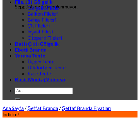
File, Jüt Gölgelik
Sepetinizde ürün bulunmuyor.
Gölgelik Fileler
Balkon Fileleri
Bahçe Fileleri
Çit Fileleri
İnşaat Filesi
Otopark Fileleri
Battı Çıktı Gölgelik
Ebatlı Branda
Yarasa Tente
Üçgen Tente
Dikdörtgen Tente
Kare Tente
Basit Montaj Videosu
Ara:
Ana Sayfa
/
Şeffaf Branda
/
Şeffaf Branda Fiyatları
İndirim!